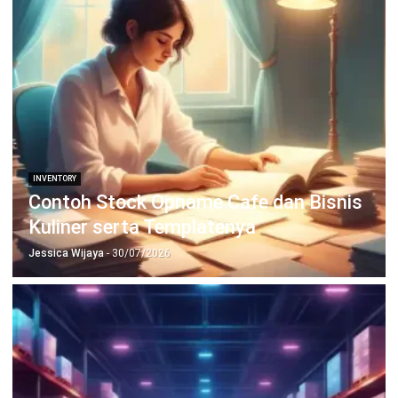
INVENTORY
Contoh Stock Opname Cafe dan Bisnis
Kuliner serta Templatenya
Jessica Wijaya
- 30/07/2026