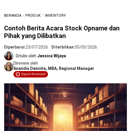
Memahami Apa Itu Berita Acara Stock Opname
BERANDA
›
PRODUK
›
INVENTORY
Mengapa Berita Acara Stock Opname Penting bagi Audit
Eksternal?
Contoh Berita Acara Stock Opname dan
Pihak yang Dilibatkan
Siapa Saja yang Berhak Melakukan & Menandatangani
Berita Acara?
Diperbarui:
23/07/2026
Diterbitkan:
05/05/2026
Contoh Berita Acara Stock Opname
Ditulis oleh
Jessica Wijaya
Direview oleh
Kesimpulan
Anandia Denisha, MBA, Regional Manager
Expert Reviewer
FAQ Seputar Berita Acara Stock Opname