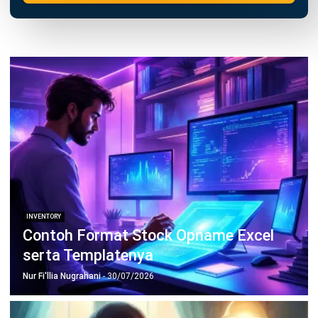
INVENTORY
Contoh Format Stock Opname Excel
serta Templatenya
Nur Fi'llia Nugrahani
- 30/07/2026