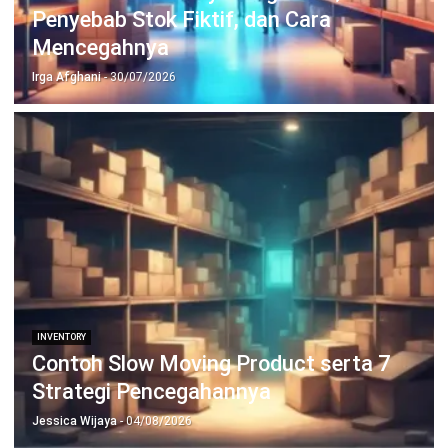
Penyebab Stok Fiktif, dan Cara
Mencegahnya
Irga Afghani
- 30/07/2026
INVENTORY
Contoh Slow Moving Product serta 7
Strategi Pencegahannya
Jessica Wijaya
- 04/08/2026