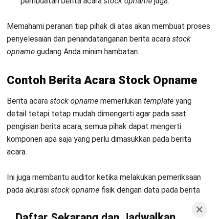
pembuatan berita acara
stock opname
juga.
Memahami peranan tiap pihak di atas akan membuat proses
penyelesaian dan penandatanganan berita acara
stock
opname
gudang Anda minim hambatan.
Contoh Berita Acara
Stock Opname
Berita acara
stock opname
memerlukan
template
yang
detail tetapi tetap mudah dimengerti agar pada saat
pengisian berita acara, semua pihak dapat mengerti
komponen apa saja yang perlu dimasukkan pada berita
acara.
Ini juga membantu auditor ketika melakukan pemeriksaan
pada akurasi
stock opname
fisik dengan data pada berita
acara. Anda bisa pelajari
template
berita acara
opname
stok
di bawah ini:
Daftar Sekarang dan Jadwalkan