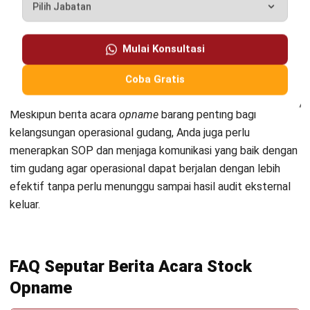
dalam menjamin kepatuhan perusahaan Anda pada regulasi
pergudangan di Indonesia. Selain itu, pembuatan berita
acara
opname
stok yang baik dan tepat dapat dijadikan
Mulai Konsultasi
sebagai evaluasi operasional gudang setelah sesi audit
eksternal.
Coba Gratis
Meskipun berita acara
opname
barang penting bagi
kelangsungan operasional gudang, Anda juga perlu
menerapkan SOP dan menjaga komunikasi yang baik dengan
tim gudang agar operasional dapat berjalan dengan lebih
efektif tanpa perlu menunggu sampai hasil audit eksternal
keluar.
FAQ Seputar Berita Acara
Stock
Opname