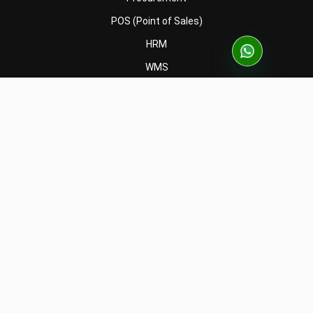
POS (Point of Sales)
HRM
WMS
INDUSTRI
Manufacturing
Wholesale
Retail
Construction
Engineering
Mining
FnB
Facility
Agriculture