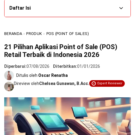
Daftar Isi
Perbandingan 6 Pilihan Aplikasi Point of Sale (POS) Retail
Terbaik di Indonesia
BERANDA
›
PRODUK
›
POS (POINT OF SALES)
Apa Itu Aplikasi POS (Point of Sale) System?
21 Pilihan Aplikasi Point of Sale (POS)
Retail Terbaik di Indonesia 2026
Fungsi dan Manfaat Aplikasi POS Kasir
Rekomendasi Software Point of Sales (POS) Retail
Diperbarui:
07/08/2026
Diterbitkan:
01/01/2026
Terbaik untuk Bisnis
Ditulis oleh
Oscar Renatha
Direview oleh
Chelsea Gunawan, B.Acc.
Expert Reviewer
1. Software POS HashMicro: Solusi End-to-End Bisnis
2. iREAP Point of Sale Pro: Solusi Praktis untuk UMKM
3. Moka POS System: Andalan Toko Modern
4. Point of Sale Software Vend: Integrasi Omnichannel