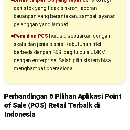
Tips Memilih Aplikasi Point of Sale (POS) yang Tepat
dari stok yang tidak sinkron, laporan
Kesimpulan
keuangan yang berantakan, sampai layanan
pelanggan yang lambat.
Pertanyaan Seputar Software POS Retail
Pemilihan POS
harus disesuaikan dengan
skala dan jenis bisnis. Kebutuhan ritel
berbeda dengan F&B, begitu pula UMKM
dengan enterprise. Salah pilih sistem bisa
menghambat operasional.
Perbandingan 6 Pilihan Aplikasi Point
of Sale (POS) Retail Terbaik di
Indonesia