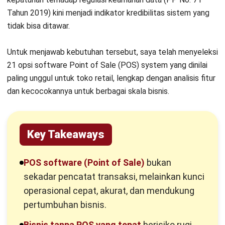
14. Chromis Open-Source Berbasis Desktop
Tahun 2019
) kini menjadi indikator kredibilitas sistem yang
tidak bisa ditawar.
15. Aplikasi Kasir Pintar: Mobile POS Ringan
16. Program POS MASPOINT: Untuk Laporan Toko &
Untuk menjawab kebutuhan tersebut, saya telah menyeleksi
Apotek
21 opsi software Point of Sale (POS) system yang dinilai
paling unggul untuk toko retail, lengkap dengan analisis fitur
17. Software POS Shopify: Untuk E-Commerce Hybrid
dan kecocokannya untuk berbagai skala bisnis.
Ingin Sistem Kasir Untuk E-Commerce dan Store?
18. Posy POS: Simple untuk UKM
Key Takeaways
19. Tantri POS: Basic POS untuk Usaha Rumahan
POS software (Point of Sale)
bukan
20. Point of Sale Impact: Cloud-Based Program
sekadar pencatat transaksi, melainkan kunci
Loyalitas
operasional cepat, akurat, dan mendukung
21. Point of Sale Omega: Toko Konvensional dengan
pertumbuhan bisnis.
Kebutuhan Stok
Bisnis tanpa POS yang tepat
berisiko rugi