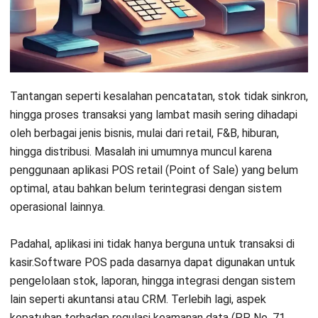
5. Opaper POS System Indonesia: Cloud-Based untuk
UKM
6. iSeller POS System Indonesia: Bisnis Online & Offline
7. Olsera POS (Point of Sales) System: Fleksibel untuk
Bisnis
Tantangan seperti kesalahan pencatatan, stok tidak sinkron,
hingga proses transaksi yang lambat masih sering dihadapi
8. Pawoon POS: Restoran & Kafe Kecil
oleh berbagai jenis bisnis, mulai dari retail, F&B, hiburan,
9. Majoo POS Retail: POS dengan Fitur Pembukuan
hingga distribusi. Masalah ini umumnya muncul karena
penggunaan
aplikasi POS retail
(Point of Sale) yang belum
10. Aplikasi Retail Qashier: Terintegrasi dengan
optimal, atau bahkan belum terintegrasi dengan sistem
Perangkat Fisik
operasional lainnya.
11. Soltius POS System: Enterprise-Ready, Integrasi
Sistem Lain
Padahal, aplikasi ini tidak hanya berguna untuk transaksi di
kasir.Software POS pada dasarnya dapat digunakan untuk
12. Program POS Octopus: Aplikasi Ritel & Waralaba
pengelolaan stok, laporan, hingga integrasi dengan sistem
lain seperti akuntansi atau CRM. Terlebih lagi, aspek
13. Aplikasi POS Kasir Loyverse: Gratis, User-Friendly
kepatuhan terhadap regulasi keamanan data (
PP No. 71