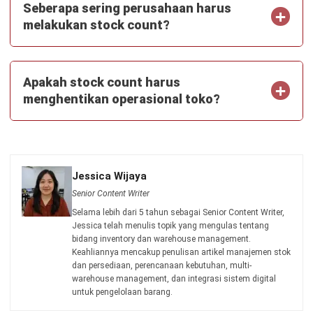
HashMicro berpegang pada standar editorial yang ketat
dan menggunakan sumber utama seperti regulasi
pemerintah, pedoman industri, serta publikasi terpercaya
untuk memastikan konten yang akurat dan relevan.
Pelajari lebih lanjut tentang cara kami menjaga
ketepatan, kelengkapan, dan objektivitas konten dengan
membaca
Panduan Editorial kami
.
Konsultasi
Gratis
dan Dapatkan Solusi
yang Tepat