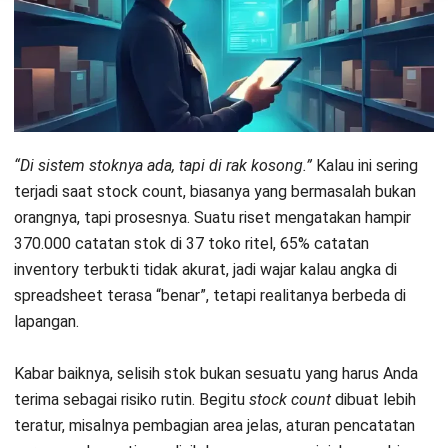
Counting
, stock count adalah verifikasi stok
umum, stock opname merupakan
perhitungan menyeluruh pada akhir periode,
sedangkan cycle counting dilakukan
bertahap tanpa menghentikan operasional.
Stock Count Lebih dari Sekadar
Hitung Barang Gudang
Stock count adalah proses verifikasi fisik jumlah persediaan
barang di gudang untuk memastikan kecocokan dengan
data yang tercatat dalam sistem administrasi atau
software inventaris.
Dalam pengalaman saya mengelola rantai pasok,
stock