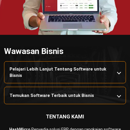
PRODUK
ERP
Inventory
Asset
CRM
Leads
Invoicing
Accounting
Procurement
POS (Point of Sales)
HRM
WMS
INDUSTRI