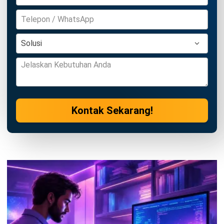
INVENTORY
Contoh Stock Opname Cafe dan Bisnis
Kuliner serta Templatenya
Jessica Wijaya
- 30/07/2026
INVENTORY
Contoh Berita Acara Stock Opname