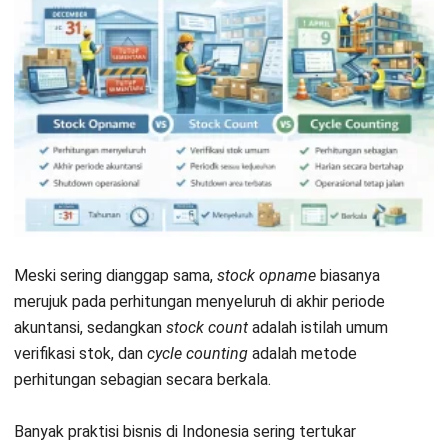
Jenis-Jenis Metode Stock Count
yang Umum Digunakan
Metode
stock count
terbagi menjadi perhitungan berkala
(periodic), perhitungan siklus (cycle counting), dan
perhitungan ad-hoc yang dilakukan saat ada indikasi
kesalahan stok spesifik.
Metode
Periodic Stock Count
adalah pendekatan tradisional
yang biasanya dilakukan dalam interval waktu tertentu,
seperti bulanan atau triwulanan. Kelebihannya adalah
memberikan gambaran menyeluruh pada satu titik waktu
tertentu untuk pelaporan keuangan. Namun, metode ini
membutuhkan tenaga kerja masif dan sering kali
mengganggu jam operasional bisnis Anda.
Di sisi lain, saya sangat menyarankan
Cycle Counting
bagi