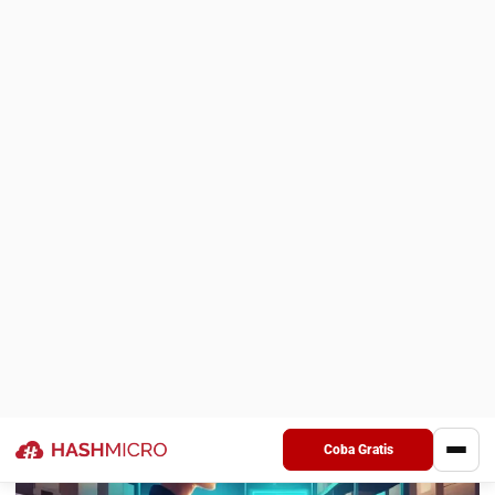
terima sebagai risiko rutin. Begitu
stock count
dibuat lebih
teratur, misalnya pembagian area jelas, aturan pencatatan
seragam, dan setiap selisih langsung punya jejak yang bisa
ditelusuri, prosesnya jadi lebih cepat, minim debat, dan jauh
lebih mudah ditindaklanjuti.
Key Takeaways
Stock count adalah
proses verifikasi fisik
persediaan yang memastikan nilai aset dan
laporan keuangan tetap akurat sekaligus
mendeteksi shrinkage serta mencegah
overstock yang membebani biaya
operasional.
Perbedaan Stock Count dan Cycle