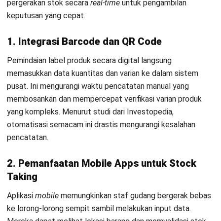
Kesimpulan
Pada akhirnya, stock count adalah “titik cek kesehatan”
persediaan. Ia memastikan stok fisik, catatan sistem, dan
keputusan bisnis berada di jalur yang sama, sehingga
operasional tidak mudah terganggu oleh selisih yang tidak
jelas asalnya.
Kunci utamanya ada pada dua hal: proses yang disiplin dan
data yang bisa ditelusuri. Ketika metode hitung, pembagian
Mulai Konsultasi
area, serta mekanisme validasi dan koreksi dibuat jelas,
stock count berhenti menjadi kegiatan yang melelahkan dan
Coba Gratis
berubah menjadi kontrol rutin yang terasa manfaatnya.
Langkah paling realistis adalah mulai dari pembenahan alur
kerja, lalu dukung dengan teknologi yang membuat
pencatatan lebih cepat, transparan, dan konsisten. Dengan
begitu, Anda bukan hanya “menghitung stok”, tetapi