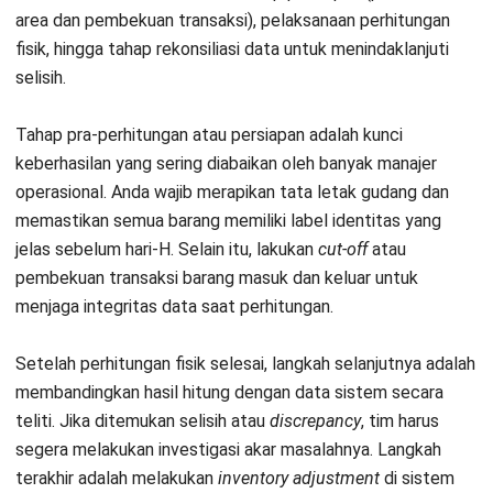
yang bernilai tinggi, sebaiknya lakukan
double check
oleh
personel yang berbeda. Hal ini penting untuk meminimalkan
risiko
human error
yang mungkin terjadi karena kelelahan.
3. Tahap Rekonsiliasi dan Pelaporan
Analisis varians antara stok fisik dan sistem harus dilakukan
segera setelah data terkumpul. Identifikasi apakah selisih
disebabkan oleh kesalahan administrasi, kerusakan barang,
atau indikasi pencurian. Laporan ini kemudian menjadi dasar
untuk perbaikan prosedur operasional gudang di masa
mendatang.
Tantangan Utama dalam Proses
Stock Count Manual
Tantangan terbesar meliputi risiko
human error
saat