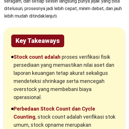
count
bukan sekadar aktivitas menghitung barang di rak
gudang. Proses ini merupakan validasi krusial terhadap nilai
aset perusahaan yang akan tercermin dalam neraca
keuangan akhir tahun. Ketidakakuratan di tahap ini bisa
menyebabkan distorsi laporan laba rugi yang fatal bagi
pengambilan keputusan strategis.
Urgensi melakukan aktivitas ini terletak pada
kemampuannya mendeteksi
shrinkage
atau penyusutan
stok akibat kerusakan maupun pencurian. Selain itu, data
yang akurat mencegah terjadinya
overstock
yang
membebani biaya penyimpanan gudang Anda. Pada akhirnya,
ini menjamin kepuasan pelanggan karena ketersediaan
produk selalu terpantau dengan valid.
Stock Opname, Stock Count, dan
Cycle Counting Apa Bedanya