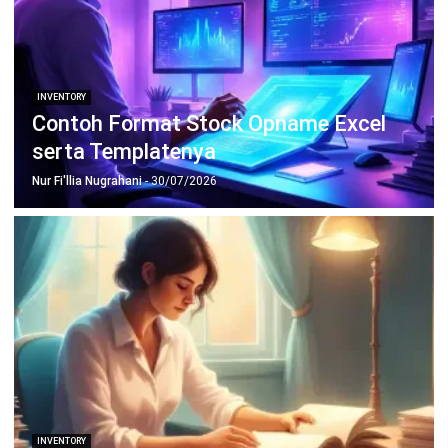
dan Pihak yang Dilibatkan
Jessica Wijaya
- 23/07/2026
INVENTORY
15 KPI Inventory Management yang
Wajib Dipantau dan Cara Ukurnya
Jessica Wijaya
- 29/07/2026