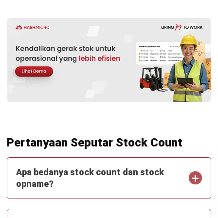
dan persediaan, perencanaan kebutuhan, multi-
warehouse management, dan integrasi sistem digital
untuk pengelolaan barang.
Anandia Denisha, MBA
Regional Manager
Expert Reviewer
Anandia adalah seorang praktisi dengan gelar Master of
Business Administration dari Universitas Bina
Nusantara, serta memiliki kemampuan kuat dalam
strategi bisnis dan manajemen pemasaran. Pengalaman
lebih dari lima tahun di bidang marketing telah
membentuk keahliannya dalam pengembangan strategi
pemasaran, analisis pasar, dan pengelolaan tim lintas
wilayah. Perjalanan karirnya di industri teknologi dan
software enterprise memperkuat kemampuannya dalam
memahami kebutuhan pelanggan B2B, mengelola
kampanye pemasaran digital, serta mengoptimalkan
performa tim untuk mencapai target pertumbuhan bisnis
yang berkelanjutan.