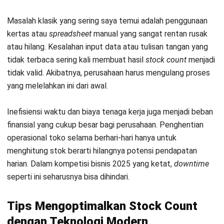
Anda tidak perlu lagi berada di lokasi gudang secara fisik
untuk mengawasi tim. Dasbor pusat akan menyajikan data
pergerakan stok secara
real-time
untuk pengambilan
keputusan yang cepat.
1. Integrasi Barcode dan QR Code
Pemindaian label produk secara digital langsung
memasukkan data kuantitas dan varian ke dalam sistem
pusat. Ini mengurangi waktu pencatatan manual yang
membosankan dan mempercepat verifikasi varian produk
yang kompleks. Menurut studi dari
Investopedia
,
otomatisasi semacam ini drastis mengurangi kesalahan
pencatatan.
2. Pemanfaatan Mobile Apps untuk Stock
Taking