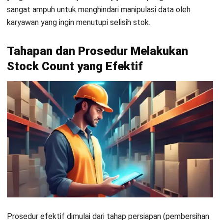
teliti. Jika ditemukan selisih atau
discrepancy
, tim harus
segera melakukan investigasi akar masalahnya. Langkah
terakhir adalah melakukan
inventory adjustment
di sistem
agar data kembali akurat dan siap digunakan untuk
operasional.
1. Tahap Persiapan (Pre-Count)
Bentuklah tim penghitung yang independen dan bagi area
gudang menjadi beberapa zona spesifik. Pastikan semua
alat bantu seperti rekomendasi
sistem manajemen stok
barang
atau
scanner
sudah siap digunakan. Persiapan yang
matang akan mempercepat proses eksekusi hingga 50%
lebih efisien.
2. Tahap Pelaksanaan (Counting Process)
Lakukan perhitungan dengan pola yang konsisten, misalnya
dari kiri ke kanan atau dari rak atas ke bawah. Untuk item