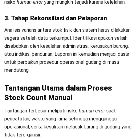
Tips Mengoptimalkan Stock Count
dengan Teknologi Modern
Optimalisasi dapat dilakukan dengan
mengadopsi teknologi
Barcode/QR Code
, menggunakan perangkat seluler (mobile
apps), dan mengintegrasikan proses dengan sistem ERP
untuk pembaruan data
real-time
.
Penerapan teknologi seperti
barcode
dan RFID dapat
mempercepat proses pemindaian barang hingga 10 kali lipat
dibandingkan cara manual. Teknologi ini menghilangkan
faktor kesalahan input manusia karena data langsung
terekam digital saat dipindai. Anda bisa mendapatkan data
yang jauh lebih presisi dalam waktu yang jauh lebih singkat.
Sistem manajemen inventaris berbasis
cloud
memungkinkan
manajer memantau progres perhitungan stok dari mana saja.