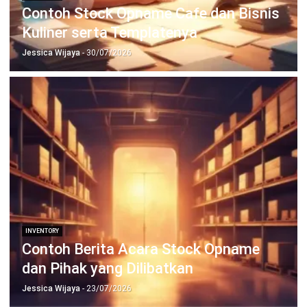
INVENTORY
Phantom Inventory: Pengertian,
Penyebab Stok Fiktif, dan Cara
Mencegahnya
Irga Afghani
- 30/07/2026