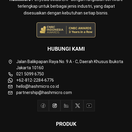
Manufacturing
Wholesale
Retail
Construction
Engineering
Mining
FnB
Facility
Agriculture
Central Kitchen
Home
Industri
Produk
Tentang Kami
Hubungi Kami
© BusinessTech by Hashmicro