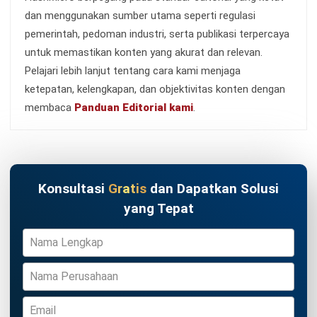
INVENTORY
Contoh Format Stock Opname Excel
serta Templatenya
Nur Fi'llia Nugrahani
- 30/07/2026