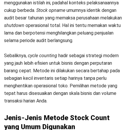
perusahaan yang memiliki ribuan SKU aktif. Teknik ini
memprioritaskan perhitungan barang berdasarkan kategori
nilai, sering disebut analisis ABC. Dengan cara ini, akurasi
stok barang bernilai tinggi (Kategori A) dapat dipantau lebih
sering dibandingkan barang bernilai rendah.
1. Metode Perhitungan Berdasarkan Tagging
Teknik ini melibatkan pemberian tag atau label fisik pada
setiap rak dan item sebelum perhitungan dimulai. Tujuannya
adalah untuk mencegah terjadinya perhitungan ganda oleh
tim yang berbeda di area yang sama. Metode ini sangat
efektif untuk mengontrol area gudang yang luas dan
memastikan tidak ada barang yang terlewat.
2. Metode Blind Count (Perhitungan Buta)
Staf gudang melakukan perhitungan tanpa mengetahui