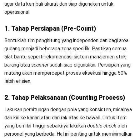
pencatatan, waktu yang lama sehingga mengganggu
operasional, serta kesulitan melacak barang di gudang yang
tidak terorganisir.
Masalah klasik yang sering saya temui adalah penggunaan
kertas atau
spreadsheet
manual yang sangat rentan rusak
atau hilang. Kesalahan input data atau tulisan tangan yang
tidak terbaca sering kali membuat hasil
stock count
menjadi
tidak valid. Akibatnya, perusahaan harus mengulang proses
yang melelahkan ini dari awal.
Inefisiensi waktu dan biaya tenaga kerja juga menjadi beban
finansial yang cukup besar bagi perusahaan. Penghentian
operasional toko selama berhari-hari hanya untuk
menghitung stok berarti hilangnya potensi pendapatan
harian. Dalam kompetisi bisnis 2025 yang ketat,
downtime
seperti ini seharusnya bisa dihindari.