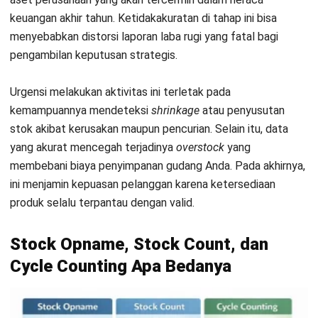
perhitungan sebagian secara berkala.
Banyak praktisi bisnis di Indonesia sering tertukar
menggunakan istilah ini, padahal konteks pelaksanaannya
cukup berbeda.
Stock opname
umumnya identik dengan
audit besar tahunan
yang memaksa perusahaan melakukan
shutdown
operasional total. Hal ini tentu memakan waktu
lama dan berpotensi menghilangkan peluang penjualan
selama periode audit berlangsung.
Sebaliknya,
cycle counting
hadir sebagai strategi modern
yang jauh lebih efisien untuk bisnis dengan perputaran
barang cepat. Metode ini dilakukan secara bertahap pada
sebagian kecil inventaris setiap harinya tanpa perlu
menghentikan operasional toko. Pemilihan metode yang
tepat harus disesuaikan dengan skala bisnis dan volume
transaksi harian Anda.