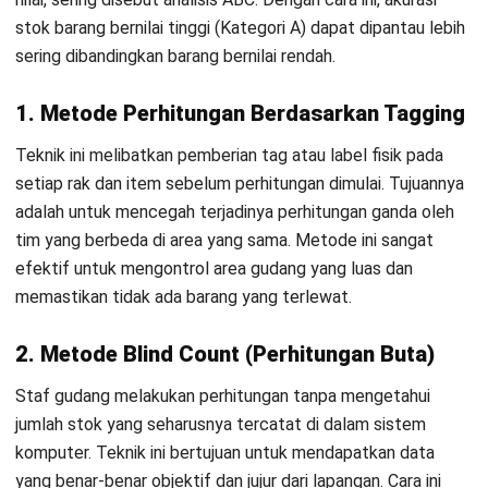
Prosedur efektif dimulai dari tahap persiapan (pembersihan
area dan pembekuan transaksi), pelaksanaan perhitungan
fisik, hingga tahap rekonsiliasi data untuk menindaklanjuti
selisih.
Tahap pra-perhitungan atau persiapan adalah kunci
keberhasilan yang sering diabaikan oleh banyak manajer
operasional. Anda wajib merapikan tata letak gudang dan
memastikan semua barang memiliki label identitas yang
jelas sebelum hari-H. Selain itu, lakukan
cut-off
atau
pembekuan transaksi barang masuk dan keluar untuk
menjaga integritas data saat perhitungan.
Setelah perhitungan fisik selesai, langkah selanjutnya adalah
membandingkan hasil hitung dengan data sistem secara