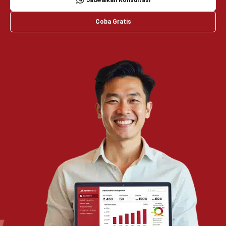
TENTANG KAMI
HashMicro
Penyedia solusi ERP dengan rangkaian software
terlengkap untuk berbagai jenis industri, yang dapat
disesuaikan dengan kebutuhan setiap bisnis.
HUBUNGI KAMI
Jalan Balikpapan Raya No. 9 A - C, Daerah Khusus Ibukota
Jakarta 10160
021 5099 6750
+62-812-2284-6776
hello@hashmicro.co.id
partnership@hashmicro.com