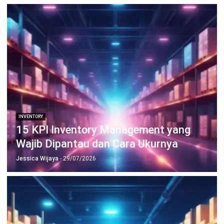
INVENTORY
Contoh Slow Moving Product serta 7
Strategi Pencegahannya
Jessica Wijaya
- 04/08/2026
Jalankan Bisnis Lebih Mudah
Bersama HashMicro
Mulai demo gratis hari ini tanpa komitmen. Dapatkan solusi terbaik
untuk bisnis yang lebih efisien.