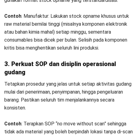
dalam proses tracking barang. Teknologi ini membantu
mengurangi human error dalam pencatatan dan pengambilan
stok.
Contoh
: Gunakan barcode lokasi (location barcode) di
setiap bin/rak fulfillment center. Picker wajib scan lokasi +
scan item saat mengambil barang. Jika item tidak
ditemukan di lokasi yang ditunjukkan sistem, langsung
trigger investigasi bukan skip dan ambil dari lokasi lain tanpa
update data.
5. Tingkatkan pelatihan dan awareness tim
Pastikan tim gudang dan operasional memahami pentingnya
akurasi data stok. Pelatihan rutin dapat membantu
meningkatkan ketelitian dan tanggung jawab dalam
pengelolaan inventory.