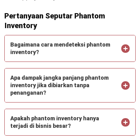
finansial, pengelolaan arus kas, serta pemanfaatan
sistem akuntansi digital untuk membantu perusahaan
meningkatkan akurasi dan efisiensi finansial.
Anandia Denisha, MBA
Regional Manager
Expert Reviewer
Anandia adalah seorang praktisi dengan gelar Master of
Business Administration dari Universitas Bina
Nusantara, serta memiliki kemampuan kuat dalam
strategi bisnis dan manajemen pemasaran. Pengalaman
lebih dari lima tahun di bidang marketing telah
membentuk keahliannya dalam pengembangan strategi
pemasaran, analisis pasar, dan pengelolaan tim lintas
wilayah. Perjalanan karirnya di industri teknologi dan
software enterprise memperkuat kemampuannya dalam
memahami kebutuhan pelanggan B2B, mengelola
kampanye pemasaran digital, serta mengoptimalkan
performa tim untuk mencapai target pertumbuhan bisnis
yang berkelanjutan.