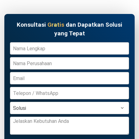
INVENTORY
Contoh Format Stock Opname Excel
serta Templatenya
Nur Fi'llia Nugrahani
- 30/07/2026