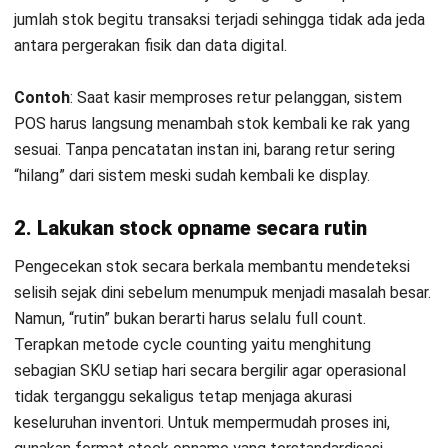
3. Perkuat SOP dan disiplin operasional
gudang
Tetapkan prosedur yang jelas untuk setiap aktivitas gudang
mulai dari penerimaan, penyimpanan, hingga pengeluaran
barang. Pastikan seluruh tim menjalankannya secara
konsisten.
Contoh
: Terapkan SOP “no move without scan” sehingga
tidak ada material yang boleh berpindah lokasi tanpa di-scan
terlebih dahulu. Termasuk perpindahan antar-workstation di
lantai produksi yang sering luput dari pencatatan karena
dianggap masih dalam area yang sama.
4. Manfaatkan teknologi seperti barcode
atau RFID
Penggunaan barcode atau
RFID
dapat meningkatkan akurasi