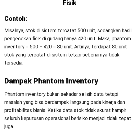
kosong, dapat menyebabkan pesanan tidak terpenuhi. Hal ini
berujung pada pembatalan order, keterlambatan pengiriman,
hingga menurunnya kepercayaan pelanggan terhadap bisnis
Anda.
2. Kesalahan pengambilan keputusan bisnis
Data stok yang tidak akurat membuat perencanaan
pembelian, produksi, dan distribusi menjadi tidak tepat.
Perusahaan bisa salah menentukan prioritas, yang akhirnya
berdampak pada inefisiensi operasional.
3. Risiko overstock dan stockout
Phantom inventory dapat membuat perusahaan mengira
stok masih cukup, padahal sudah menipis, atau sebaliknya.
Akibatnya, bisnis berisiko mengalami kehabisan barang saat
dibutuhkan atau justru kelebihan stok yang meningkatkan