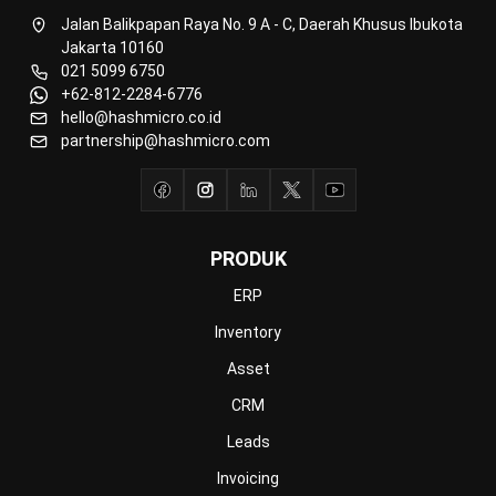
Manufacturing
Wholesale
Retail
Construction
Engineering
Mining
FnB
Facility
Agriculture
Central Kitchen
Home
Industri
Produk
Tentang Kami
Hubungi Kami
© BusinessTech by Hashmicro