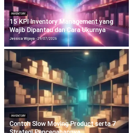
INVENTORY
Apa Itu Goods in Transit? Panduan
Lengkap untuk Bisnis
Nur Fi'llia Nugrahani
- 04/05/2026
Jalankan Bisnis Lebih Mudah
Bersama HashMicro
Mulai demo gratis hari ini tanpa komitmen. Dapatkan solusi terbaik