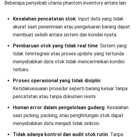
Cara Menghitung Phantom Inventory
Phantom inventory dihitung dengan mencari selisih antara
jumlah stok yang tercatat di sistem dan jumlah stok fisik di
gudang. Jika stok di sistem lebih besar dari kondisi nyata,
maka selisih tersebut menunjukkan adanya stok fiktif.
Rumus:
Phantom Inventory = Stok di Sistem − Stok
Fisik
Contoh:
Misalnya, stok di sistem tercatat 500 unit, sedangkan hasil
pengecekan fisik di gudang hanya 420 unit. Maka, phantom
inventory = 500 − 420 = 80 unit. Artinya, terdapat 80 unit
stok yang tercatat di sistem tetapi sebenarnya tidak