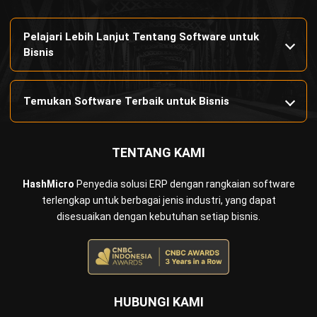
PRODUK
ERP
Inventory
Asset
CRM
Leads
Invoicing
Accounting
Procurement
POS (Point of Sales)
HRM
WMS
INDUSTRI