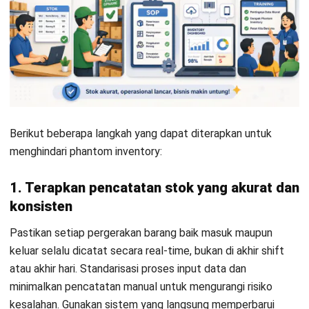
2. Lakukan stock opname secara rutin
Pengecekan stok secara berkala membantu mendeteksi
selisih sejak dini sebelum menumpuk menjadi masalah besar.
Namun, “rutin” bukan berarti harus selalu full count.
Terapkan metode cycle counting yaitu menghitung
sebagian SKU setiap hari secara bergilir agar operasional
tidak terganggu sekaligus tetap menjaga akurasi
keseluruhan inventori.
Untuk mempermudah proses ini,
gunakan
format stock opname
yang terstandardisasi.
Contoh
: Manufaktur: Lakukan stock opname khusus untuk
raw material bernilai tinggi (misalnya komponen elektronik
atau bahan kimia mahal) setiap minggu, sementara
consumables bisa dicek per bulan. Selisih pada komponen
kritis bisa menghentikan seluruh lini produksi.