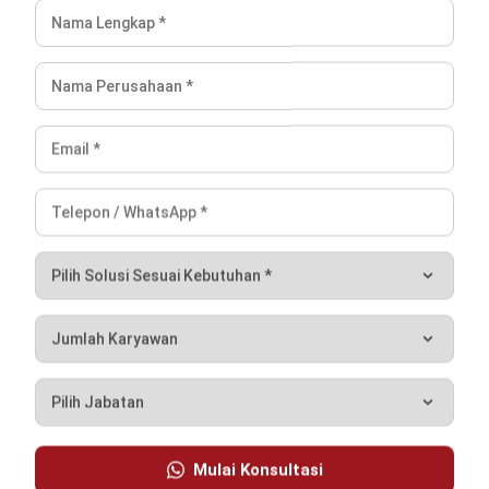
operasional, serta memanfaatkan teknologi yang tepat,
perusahaan dapat mencegah terjadinya selisih stok dan
menjaga akurasi data secara berkelanjutan. Pengelolaan
inventory yang baik pada akhirnya akan membantu
meningkatkan efisiensi dan daya saing bisnis.
Jika Anda ingin menghindari phantom inventory dan
memastikan pengelolaan stok berjalan lebih akurat dan
terkontrol, saatnya mempertimbangkan
penggunaan sistem
inventory yang terintegrasi
sesuai kebutuhan bisnis Anda.
Pertanyaan Seputar Phantom
Inventory
Bagaimana cara mendeteksi phantom
inventory?