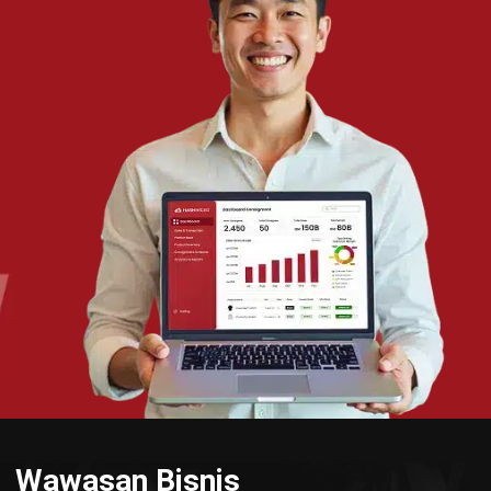
TENTANG KAMI
HashMicro
Penyedia solusi ERP dengan rangkaian software
terlengkap untuk berbagai jenis industri, yang dapat
disesuaikan dengan kebutuhan setiap bisnis.
HUBUNGI KAMI
Jalan Balikpapan Raya No. 9 A - C, Daerah Khusus Ibukota
Jakarta 10160
021 5099 6750
+62-812-2284-6776
hello@hashmicro.co.id
partnership@hashmicro.com