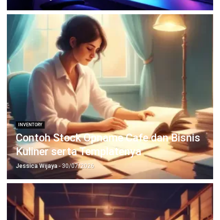
dan Pihak yang Dilibatkan
Jessica Wijaya
- 23/07/2026
INVENTORY
15 KPI Inventory Management yang
Wajib Dipantau dan Cara Ukurnya
Jessica Wijaya
- 29/07/2026