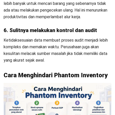
Berikut beberapa langkah yang dapat diterapkan untuk
menghindari phantom inventory:
1. Terapkan pencatatan stok yang akurat dan
konsisten
Pastikan setiap pergerakan barang baik masuk maupun
keluar selalu dicatat secara real-time, bukan di akhir shift
atau akhir hari. Standarisasi proses input data dan
minimalkan pencatatan manual untuk mengurangi risiko
kesalahan. Gunakan sistem yang langsung memperbarui
jumlah stok begitu transaksi terjadi sehingga tidak ada jeda
antara pergerakan fisik dan data digital.
Contoh
: Saat kasir memproses retur pelanggan, sistem
POS harus langsung menambah stok kembali ke rak yang
sesuai. Tanpa pencatatan instan ini, barang retur sering
“hilang” dari sistem meski sudah kembali ke display.