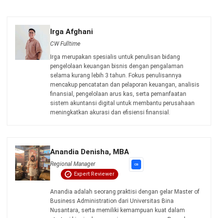
HashMicro berpegang pada standar editorial yang ketat
dan menggunakan sumber utama seperti regulasi
pemerintah, pedoman industri, serta publikasi terpercaya
untuk memastikan konten yang akurat dan relevan.
Pelajari lebih lanjut tentang cara kami menjaga
ketepatan, kelengkapan, dan objektivitas konten dengan
membaca
Panduan Editorial kami
.
Konsultasi
Gratis
dan Dapatkan Solusi
yang Tepat