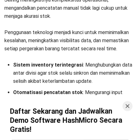
Dari implementasi HashMicro di sektor retail Indonesia,
perusahaan yang mengadopsi sistem inventory berbasis
cloud dengan barcode scanning dengan berhasil mengurangi
selisih stok pada bulan pertama. Ketidaksesuaian data yang
sebelumnya membutuhkan stock opname manual bulanan
bisa terdeteksi secara otomatis dalam hitungan menit
melalui dashboard real-time.
Kesimpulan
Mulai Konsultasi
Phantom inventory merupakan masalah yang sering tidak
Coba Gratis
disadari, namun dapat berdampak besar pada operasional
dan keuangan bisnis. Ketidaksesuaian antara data dan stok
fisik tidak hanya mengganggu penjualan, tetapi juga
membuat pengambilan keputusan menjadi kurang akurat.
Dengan memahami penyebabnya, mengoptimalkan proses