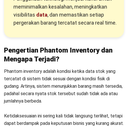
menyebabkan data stok tidak mencerminkan kondisi
terbaru
Proses operasional yang tidak disiplin
:
Ketidaksesuaian prosedur seperti barang keluar tanpa
pencatatan atau tanpa dokumen resmi.
Human error dalam pengelolaan gudang
: Kesalahan
saat picking, packing, atau penghitungan stok dapat
menyebabkan data menjadi tidak sinkron.
Tidak adanya kontrol dan audit stok rutin
: Tanpa
pengecekan berkala, selisih stok bisa terus menumpuk
dan sulit dilacak sumber masalahnya.
Dengan memahami penyebab-penyebab ini, bisnis dapat
lebih mudah mengidentifikasi celah dalam pengelolaan stok
dan mencegah terjadinya phantom inventory di masa depan.