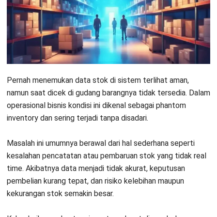
Phantom inventory
adalah kondisi ketika
data stok yang tercatat di sistem tidak
sesuai dengan kondisi fisik di gudang.
Beberapa
dampak
dari phantom inventory
diantaranya gangguan pada penjualan,
kesalahan dalam pengambilan keputusan
dan resiko overstock dan stockout.
Penggunaan teknologi menjadi kunci untuk
meminimalkan kesalahan, meningkatkan
visibilitas
data
, dan memastikan setiap
pergerakan barang tercatat secara real time.
Pengertian Phantom Inventory dan