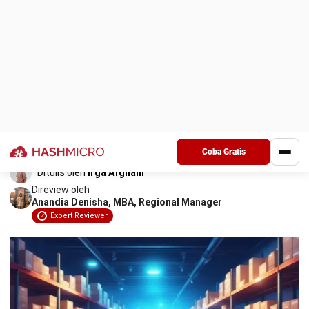
namun saat dicek di gudang barangnya tidak tersedia. Dalam
konsisten
operasional bisnis kondisi ini dikenal sebagai phantom
2. Lakukan stock opname secara rutin
inventory dan sering terjadi tanpa disadari.
3. Perkuat SOP dan disiplin operasional gudang
Masalah ini umumnya berawal dari hal sederhana seperti
4. Manfaatkan teknologi seperti barcode atau RFID
kesalahan pencatatan atau pembaruan stok yang tidak real
time. Akibatnya data menjadi tidak akurat, keputusan
5. Tingkatkan pelatihan dan awareness tim
pembelian kurang tepat, dan risiko kelebihan maupun
kekurangan stok semakin besar.
Peran Teknologi dalam Mencegah Phantom Inventory
Kesimpulan
Kabar baiknya, phantom inventory dapat dicegah dengan
memahami penyebabnya dan menerapkan pengelolaan stok
Pertanyaan Seputar Phantom Inventory
yang tepat, bisnis dapat menjaga akurasi data sekaligus
meningkatkan efisiensi operasional.
Key Takeaways