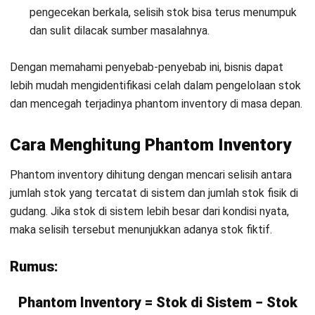
tersedia.
Dampak Phantom Inventory
Phantom inventory bukan sekadar selisih data tetapi
masalah yang bisa berdampak langsung pada kinerja dan
profitabilitas bisnis. Ketika data stok tidak akurat hampir
seluruh keputusan operasional berisiko menjadi tidak tepat
juga.
Berikut beberapa dampak utama phantom inventory yang
perlu diwaspadai, diurutkan dari yang paling krusial bagi
perusahaan:
1. Gangguan pada penjualan dan kepuasan
pelanggan
Stok yang terlihat tersedia di sistem, tetapi sebenarnya