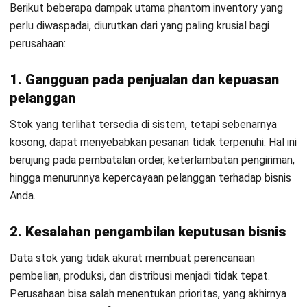
biaya penyimpanan.
4. Kerugian finansial yang tidak terlihat
Selisih stok yang terus terjadi dapat menimbulkan kerugian
finansial, baik dari kehilangan barang, biaya tambahan
operasional, maupun potensi penjualan yang hilang.
5. Terganggunya efisiensi operasional
Tim gudang dan operasional harus menghabiskan waktu
lebih banyak untuk mencari barang yang sebenarnya tidak
ada atau melakukan pengecekan ulang. Hal ini menurunkan
produktivitas dan memperlambat alur kerja.
6. Sulitnya melakukan kontrol dan audit
Ketidaksesuaian data membuat proses audit menjadi lebih
kompleks dan memakan waktu. Perusahaan juga akan