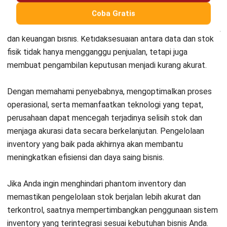
Apa dampak jangka panjang phantom
inventory jika dibiarkan tanpa
penanganan?
Apakah phantom inventory hanya
terjadi di bisnis besar?
Irga Afghani
CW Fulltime
Irga merupakan spesialis untuk penulisan bidang
pengelolaan keuangan bisnis dengan pengalaman
selama kurang lebih 3 tahun. Fokus penulisannya
mencakup pencatatan dan pelaporan keuangan, analisis