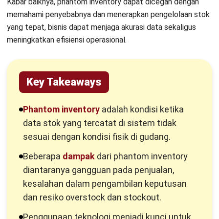
Mengapa Terjadi?
Phantom inventory adalah kondisi ketika data stok yang
tercatat di sistem tidak sesuai dengan kondisi fisik di
gudang. Artinya, sistem menunjukkan barang masih tersedia,
padahal secara nyata stok tersebut sudah tidak ada atau
jumlahnya berbeda.
Ketidaksesuaian ini sering kali tidak langsung terlihat, tetapi
dapat berdampak pada keputusan bisnis yang kurang akurat.
Beberapa penyebab utama phantom inventory antara lain:
Kesalahan pencatatan stok
: Input data yang tidak
akurat saat penerimaan atau pengeluaran barang dapat
membuat selisih antara sistem dan kondisi nyata.
Pembaruan stok yang tidak real time
: Sistem yang
tidak terintegrasi atau proses update yang tertunda