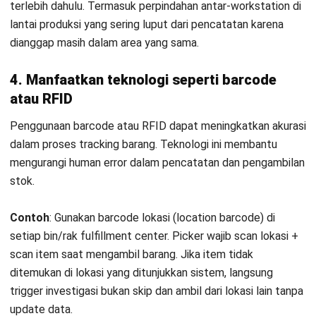
Contoh
: Libatkan operator produksi dalam sesi review
bulanan tentang dampak selisih stok terhadap production
planning. Ketika mereka melihat bahwa lupa scan material
keluar menyebabkan line stop 2 jam di shift berikutnya,
compliance terhadap SOP meningkat secara alami.
Peran Teknologi dalam Mencegah
Phantom Inventory
Seiring meningkatnya kompleksitas operasional,
mengandalkan pencatatan manual tidak lagi cukup untuk
menjaga akurasi stok.
Penggunaan teknologi menjadi kunci untuk meminimalkan
kesalahan, meningkatkan visibilitas data, dan memastikan
setiap pergerakan barang tercatat secara real time.