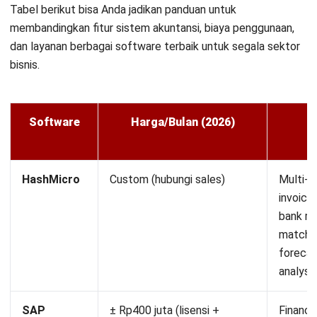
Tabel berikut bisa Anda jadikan panduan untuk
membandingkan
fitur sistem akuntansi
, biaya penggunaan,
dan layanan berbagai software terbaik untuk segala sektor
bisnis.
Software
Harga/Bulan (2026)
HashMicro
Custom (hubungi sales)
Multi-le
invoic
bank re
matchin
forecast
analysi
SAP
± Rp400 juta (lisensi +
Financia