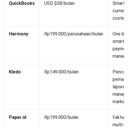
QuickBooks
USD $38/bulan
Smart r
currency
costing
Harmony
Rp199.000/perusahaan/bulan
One boo
smart i
payment
manag
Kledo
Rp149.000/bulan
Pencat
pemasu
laporan
managem
market
Paper.id
Rp199.000/bulan
Faktur 
multi-m