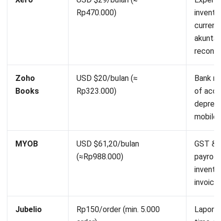
Rp470.000)
inventor
currenc
akuntan
reconcil
Zoho
USD $20/bulan (≈
Bank re
Books
Rp323.000)
of acco
depresia
mobile
MYOB
USD $61,20/bulan
GST & t
(≈Rp988.000)
payroll
invento
invoici
Jubelio
Rp150/order (min. 5.000
Laporan