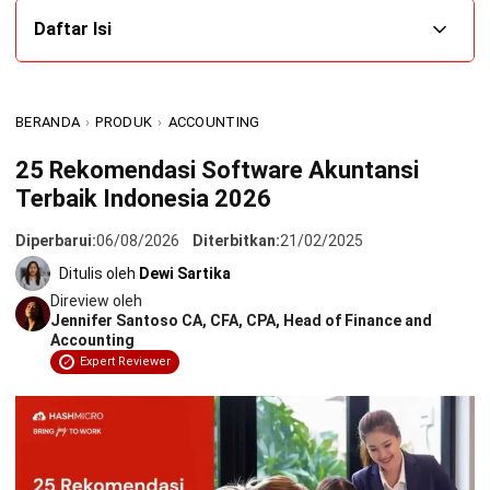
Daftar Isi
Manfaat Software Akuntansi untuk Bisnis
BERANDA
›
PRODUK
›
ACCOUNTING
Perbandingan 25 Software Akuntansi Terbaik untuk
Kebutuhan Bisnis
25 Rekomendasi Software Akuntansi
Terbaik Indonesia 2026
25 Rekomendasi Software Akuntansi Terbaik
1. HashMicro
Diperbarui:
06/08/2026
Diterbitkan:
21/02/2025
Ditulis oleh
Dewi Sartika
2. SAP Business One
Direview oleh
Jennifer Santoso CA, CFA, CPA, Head of Finance and
3. Oracle NetSuite
Accounting
Expert Reviewer
4. Microsoft Business Central
5. EQUIP
6. Odoo