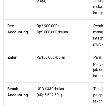
order)
time, p
muka, o
integra
Bee
Rp2.900.000–
Pembuk
Accounting
Rp9.000.000/bulan
manaje
integra
multi-l
Zahir
Rp150.000/bulan
Pajak te
pengelo
job cos
interakt
Bench
USD $339/bulan
Tim aku
Accounting
(≈Rp5.632.501)
pelapor
rekonsil