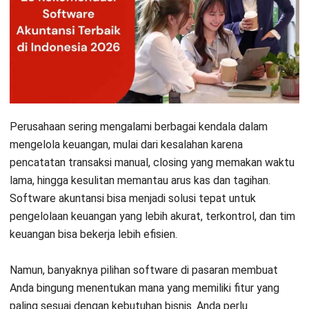
7. MASERP
8. Accurate
9. Xero
10. Zoho Books
Perusahaan sering mengalami berbagai kendala dalam
11. MYOB
mengelola keuangan, mulai dari kesalahan karena
12. Jubelio
pencatatan transaksi manual, closing yang memakan waktu
lama, hingga kesulitan memantau arus kas dan tagihan.
13. Bee Accounting
Software akuntansi bisa menjadi solusi tepat untuk
pengelolaan keuangan yang lebih akurat, terkontrol, dan tim
14. Zahir
keuangan bisa bekerja lebih efisien.
15. Bench Accounting
Namun, banyaknya pilihan software di pasaran membuat
16. Mekari Jurnal
Anda bingung menentukan mana yang memiliki fitur yang
paling sesuai dengan kebutuhan bisnis. Anda perlu
17. Sage 50