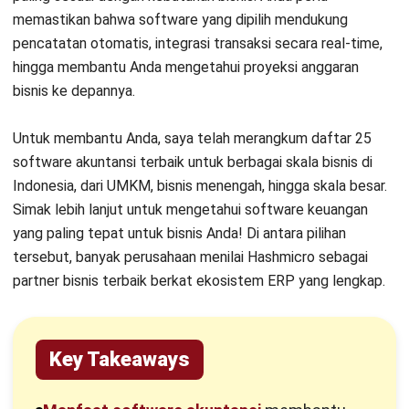
memastikan bahwa software yang dipilih mendukung
18. Wave
pencatatan otomatis, integrasi transaksi secara real-time,
hingga membantu Anda mengetahui proyeksi anggaran
19. QuickBooks
bisnis ke depannya.
20. Harmony
Untuk membantu Anda, saya telah merangkum daftar 25
21. Kledo
software akuntansi terbaik untuk berbagai skala bisnis di
Indonesia, dari UMKM, bisnis menengah, hingga skala besar.
22. Paper.id
Simak lebih lanjut untuk mengetahui software keuangan
23. FreshBooks
yang paling tepat untuk bisnis Anda! Di antara pilihan
tersebut, banyak perusahaan menilai
Hashmicro sebagai
24. ZipBooks
partner bisnis terbaik
berkat ekosistem ERP yang lengkap.
25. Kashoo
Cara Memilih Software Akuntansi Terbaik
Key Takeaways
1. Audit Kebutuhan Internal Bisnis Anda