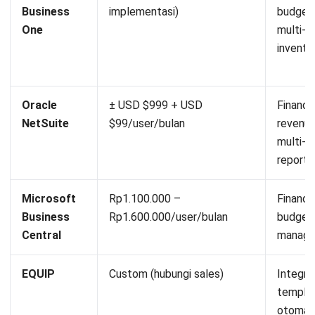
Business
implementasi)
budget
One
multi-c
invento
Oracle
± USD $999 + USD
Financia
NetSuite
$99/user/bulan
revenue
multi-c
reporti
Microsoft
Rp1.100.000 –
Financia
Business
Rp1.600.000/user/bulan
budgeti
Central
managem
EQUIP
Custom (hubungi sales)
Integras
templat
otomasi