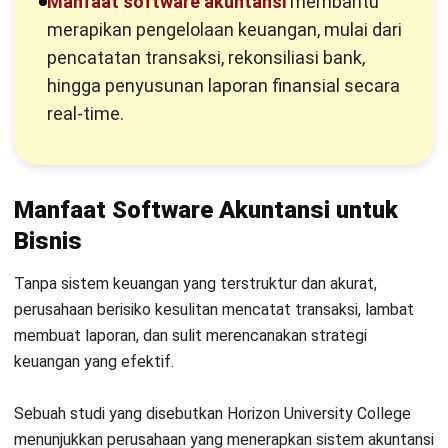
Manfaat software akuntansi
membantu
2. Pastikan Software Dapat Mendukung Pertumbuhan
merapikan pengelolaan keuangan, mulai dari
Bisnis
pencatatan transaksi, rekonsiliasi bank,
3. Periksa Kemampuan Integrasi dengan Sistem Lain
hingga penyusunan laporan finansial secara
real-time.
4. Evaluasi Kemudahan Penggunaan
5. Pastikan Dukungan Perpajakan Indonesia
6. Hitung Total Cost of Ownership (TCO)
Manfaat Software Akuntansi untuk
Bisnis
7. Pastikan Layanan Customer Support
8. Periksa Keamanan Data
Tanpa sistem keuangan yang terstruktur dan akurat,
perusahaan berisiko kesulitan mencatat transaksi, lambat
9. Buat Shortlist dan Lakukan Perbandingan
membuat laporan, dan sulit merencanakan strategi
keuangan yang efektif.
10. Uji Coba, Negosiasi, dan Ambil Keputusan
Kesimpulan
Sebuah
studi yang disebutkan Horizon University College
menunjukkan perusahaan yang menerapkan sistem akuntansi