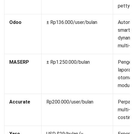
petty 
Odoo
± Rp136.000/user/bulan
Automa
smart r
dynamic
multi-c
MASERP
± Rp1.250.000/bulan
Pengelo
laporan
otomatis
modul t
Accurate
Rp200.000/user/bulan
Perpaja
multi-c
costing
Xero
USD $29/bulan (≈
Expense