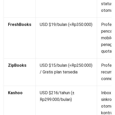
status r
otomat
FreshBooks
USD $19/bulan (≈Rp350.000)
Profess
pencat
mobile, 
penagih
quotati
ZipBooks
USD $15/bulan (≈Rp250.000)
Profess
/ Gratis plan tersedia
recurrin
connect
Kashoo
USD $216/tahun (±
Inbox-s
Rp299.000/bulan)
sinkron
otomat
kontrak