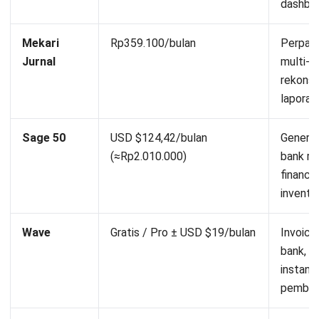
dashboa
Mekari
Rp359.100/bulan
Perpaja
Jurnal
multi-c
rekonsi
laporan
Sage 50
USD $124,42/bulan
General
(≈Rp2.010.000)
bank rec
financia
invento
Wave
Gratis / Pro ± USD $19/bulan
Invoice 
bank, l
instan, 
pembay