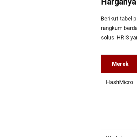
Harganya
Berikut tabel 
rangkum berd
solusi HRIS ya
Merek
HashMicro