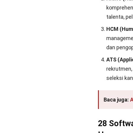
komprehens
talenta, p
HCM (Huma
managem
dan pengop
ATS (Appli
rekrutmen,
seleksi kan
Baca juga:
A
28 Softwa