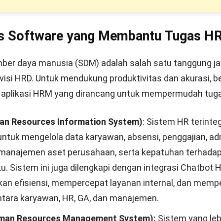
nis Software yang Membantu Tugas H
mber daya manusia (SDM)
adalah salah satu tanggung j
ivisi HRD. Untuk mendukung produktivitas dan akurasi, be
e aplikasi HRM yang dirancang untuk mempermudah tug
an Resources Information System)
: Sistem HR terinte
untuk mengelola data karyawan, absensi, penggajian, ad
manajemen aset perusahaan, serta kepatuhan terhadap
u. Sistem ini juga dilengkapi dengan integrasi Chatbot 
an efisiensi, mempercepat layanan internal, dan mem
antara karyawan, HR, GA, dan manajemen.
an Resources Management System):
Sistem yang leb