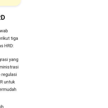
RD
awab
rikut tiga
as HRD:
grasi yang
ministrasi
 regulasi
HR untuk
permudah
ih