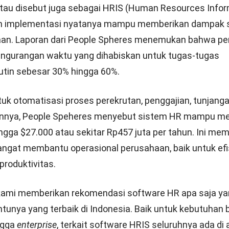
tau disebut juga sebagai HRIS (Human Resources Infor
m implementasi nyatanya mampu memberikan dampak si
aan.
Laporan dari People Spheres
menemukan bahwa pe
ngurangan waktu yang dihabiskan untuk tugas-tugas
rutin sebesar 30% hingga 60%.
k otomatisasi proses perekrutan, penggajian, tunjanga
ainnya, People Speheres menyebut sistem HR mampu 
gga $27.000 atau sekitar Rp457 juta per tahun. Ini me
ngat membantu operasional perusahaan, baik untuk efi
roduktivitas.
, kami memberikan rekomendasi software HR apa saja ya
ntunya yang terbaik di Indonesia. Baik untuk kebutuhan bi
ngga
enterprise
, terkait software HRIS seluruhnya ada di a