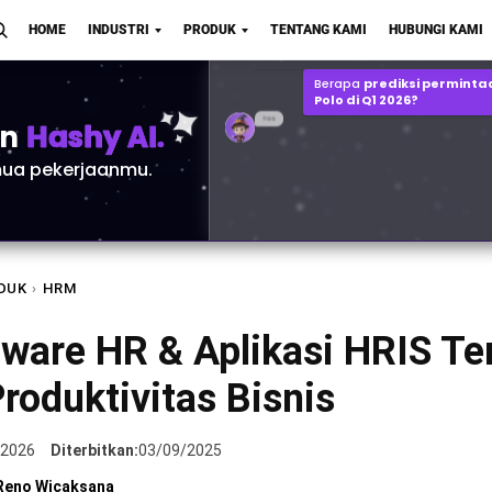
Laporan Perbandingan P&L Q2 vs
HOME
INDUSTRI
PRODUK
TENTANG KAMI
HUBUNGI KAMI
2MB, File XLSX
Buka
Simpan
Berapa
prediksi perminta
Polo di Q1 2026?
an
Hashy AI.
ua pekerjaanmu.
DUK
›
HRM
ware HR & Aplikasi HRIS Te
roduktivitas Bisnis
/2026
Diterbitkan:
03/09/2025
Reno Wicaksana