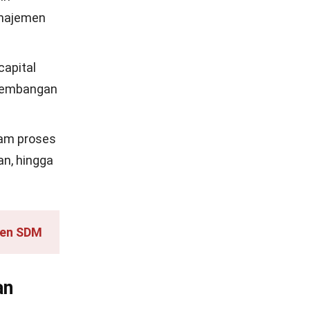
anajemen
capital
gembangan
am proses
n, hingga
men SDM
an