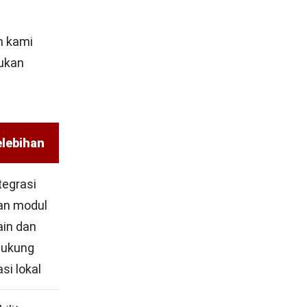
h kami
ukan
lebihan
Harga
tegrasi
Harga custom sesuai
an modul
kebutuhan
ain dan
ukung
si lokal