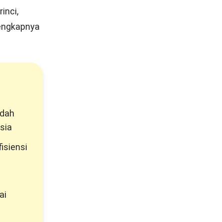
inci,
lengkapnya
udah
sia
isiensi
ai