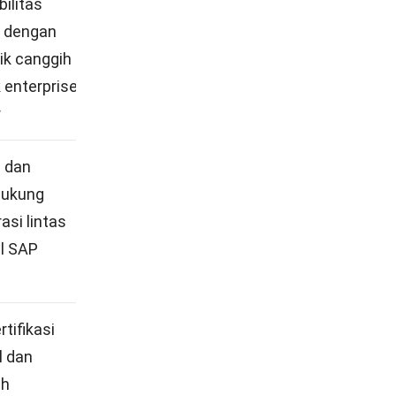
bilitas
Mulai ±
i dengan
Rp1.647.167/user/bulan
tik canggih
 enterprise
r
l dan
Harga enterprise,
ukung
hubungi sales
asi lintas
l SAP
rtifikasi
Harga enterprise,
l dan
hubungi sales
h