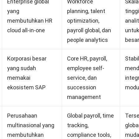
Enterprise global
Workforce
Skala
yang
planning, talent
tingg
membutuhkan HR
optimization,
anali
cloud all-in-one
payroll global, dan
untuk
people analytics
besa
Korporasi besar
Core HR, payroll,
Stabi
yang sudah
employee self-
mend
memakai
service, dan
integr
ekosistem SAP
succession
modu
management
Perusahaan
Global payroll, time
Terse
multinasional yang
tracking,
globa
membutuhkan
compliance tools,
muda