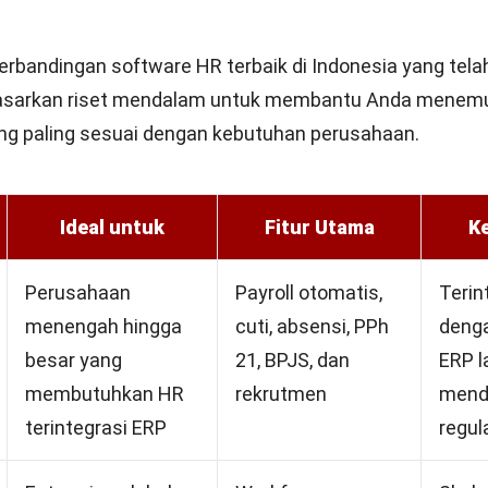
perbandingan software HR terbaik di Indonesia yang tela
asarkan riset mendalam untuk membantu Anda menem
ng paling sesuai
dengan kebutuhan perusahaan.
Ideal untuk
Fitur Utama
Ke
Perusahaan
Payroll otomatis,
Terin
menengah hingga
cuti, absensi, PPh
deng
besar yang
21, BPJS, dan
ERP l
membutuhkan HR
rekrutmen
mend
terintegrasi ERP
regula