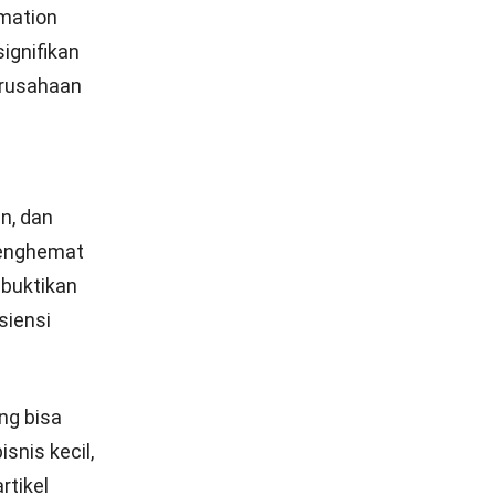
mation
gnifikan
rusahaan
n, dan
menghemat
mbuktikan
siensi
ng bisa
snis kecil,
rtikel