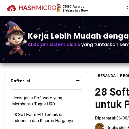
Kerja Lebih Mudah deng
AI dalam sistem bisnis
yang tuntaskan sem
BERANDA
›
PRO
−
Daftar Isi
28 Soft
Jenis-jenis Software yang
untuk P
Membantu Tugas HRD
28 Software HR Terbaik di
Diperbarui:
06/08
Indonesia dan Kisaran Harganya
Ditulis oleh