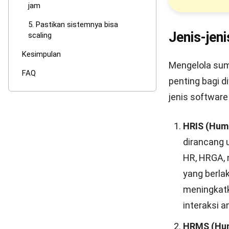
jam
5. Pastikan sistemnya bisa
Jenis-je
scaling
Kesimpulan
Mengelola su
FAQ
penting bagi d
jenis softwar
HRIS (Hum
dirancang 
HR, HRGA, 
yang berlak
meningkatk
interaksi 
HRMS (Hum