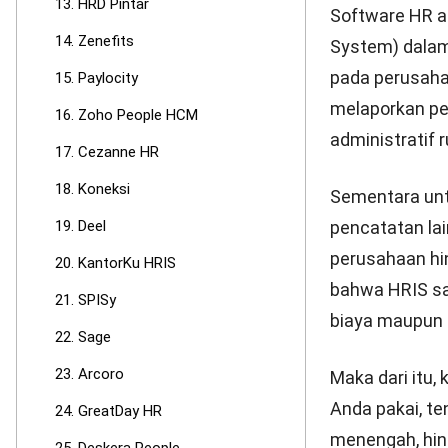
13. HRD Pintar
Software HR a
14. Zenefits
System) dala
pada perusah
15. Paylocity
melaporkan pe
16. Zoho People HCM
administratif 
17. Cezanne HR
18. Koneksi
Sementara untu
pencatatan l
19. Deel
perusahaan hin
20. KantorKu HRIS
bahwa
HRIS
sa
21. SPISy
biaya maupun p
22. Sage
23. Arcoro
Maka dari itu
Anda pakai, te
24. GreatDay HR
menengah, hi