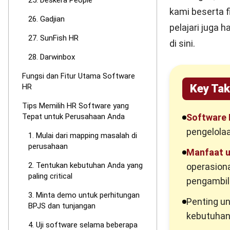
25. Deskera People
kami beserta f
26. Gadjian
pelajari juga
ha
27. SunFish HR
di sini.
28. Darwinbox
Fungsi dan Fitur Utama Software
Key Ta
HR
Tips Memilih HR Software yang
Software
Tepat untuk Perusahaan Anda
pengelola
1. Mulai dari mapping masalah di
perusahaan
Manfaat 
2. Tentukan kebutuhan Anda yang
operasiona
paling critical
pengambil
3. Minta demo untuk perhitungan
Penting u
BPJS dan tunjangan
kebutuhan
4. Uji software selama beberapa