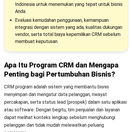
Indonesia untuk menemukan yang tepat untuk bisnis
29. ClickUp
Anda.
Evaluasi kemudahan penggunaan
, kemampuan
30. ActiveCampaign
integrasi dengan sistem yang ada, kualitas dukungan
31. LiveAgent
vendor, serta total biaya kepemilikan CRM sebelum
membuat keputusan.
32. Odoo
33. ERZAP
Apa Itu Program CRM dan Mengapa
34. Kolabo
Penting bagi Pertumbuhan Bisnis?
35. JuaraPOS
CRM program adalah sistem yang membantu bisnis
menyimpan dan mengatur data pelanggan, riwayat
36. TRANSI ERP
percakapan, serta status lead (prospek) dalam satu aplikasi
Tips Memilih Software dan Aplikasi CRM Terbaik untuk
atau software. Dengan begitu, tim penjualan dan layanan
Bisnis
dapat melihat konteks lengkap sebelum menghubungi
pelanggan dan tidak mudah melewatkan peluang
Kesimpulan