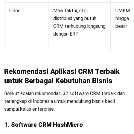
Odoo
Manufaktur, ritel,
UMKM
distribusi yang butuh
hingga
CRM terhubung langsung
besar
dengan ERP
Rekomendasi Aplikasi CRM Terbaik
untuk Berbagai Kebutuhan Bisnis
Berikut adalah rekomendasi 32 software CRM terbaik dan
terlengkap di Indonesia untuk
mendukung bisnis kecil
sampai kelas enterprise
:
1.
Software CRM HashMicro
CRM Management System [ID Sub]