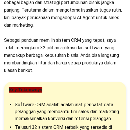
sebagai bagian dari strategi pertumbuhan bisnis jangka
18. Zendesk
panjang. Terutama dalam mengotomatisasikan tugas rutin,
19. Apptivo
kini banyak perusahaan mengadopsi
AI Agent untuk sales
dan marketing
.
20. Keap
Sebagai panduan memilih sistem CRM yang tepat, saya
21. Nimble
telah merangkum 32 pilihan aplikasi dan software yang
22. Agile CRM
mencakup berbagai kebutuhan bisnis. Anda bisa langsung
membandingkan fitur dan harga setiap produknya dalam
23. Bitrix24
ulasan berikut.
24. Less Annoying CRM
Key Takeaways
25. Barantum CRM
26. EngageBay
Software CRM adalah
adalah alat pencatat data
pelanggan yang membantu tim sales dan marketing
27. Bigin by Zoho
memaksimalkan konversi dan retensi pelanggan.
28. Mailchimp
Telusuri 32 sistem CRM terbaik
yang tersedia di