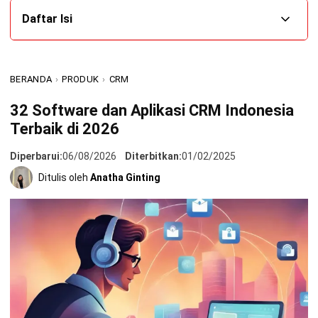
Daftar Isi
Apa Itu Program CRM dan Mengapa Penting bagi
Pertumbuhan Bisnis?
BERANDA
›
PRODUK
›
CRM
Rekomendasi Aplikasi CRM Terbaik untuk Berbagai
32 Software dan Aplikasi CRM Indonesia
Kebutuhan Bisnis
Terbaik di 2026
1. Software CRM HashMicro
Diperbarui:
06/08/2026
Diterbitkan:
01/02/2025
2. Microsoft Dynamics CRM
Ditulis oleh
Anatha Ginting
3. Salesforce CRM
4. Pipedrive
5. HubSpot CRM
6. Freshsales