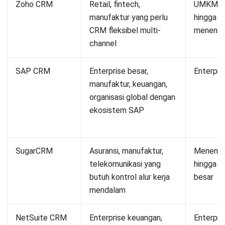
Zoho CRM
Retail, fintech,
UMKM
manufaktur yang perlu
hingga
CRM fleksibel multi-
meneng
channel
SAP CRM
Enterprise besar,
Enterpri
manufaktur, keuangan,
organisasi global dengan
ekosistem SAP
SugarCRM
Asuransi, manufaktur,
Meneng
telekomunikasi yang
hingga
butuh kontrol alur kerja
besar
mendalam
NetSuite CRM
Enterprise keuangan,
Enterpri