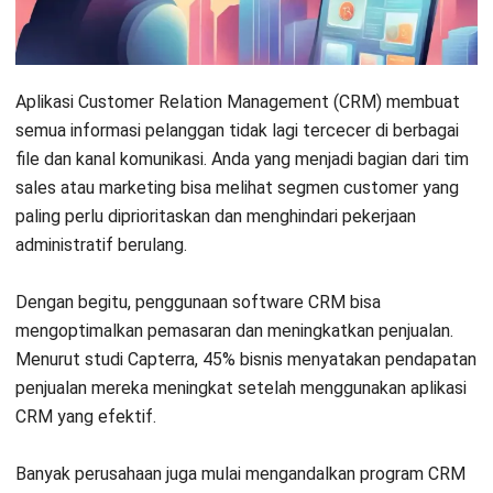
7. Zoho CRM
8. SAP CRM
9. SugarCRM
Aplikasi Customer Relation Management (CRM) membuat
semua informasi pelanggan tidak lagi tercecer di berbagai
10. NetSuite CRM
file dan kanal komunikasi. Anda yang menjadi bagian dari tim
sales atau marketing bisa
melihat segmen customer
yang
11. Creatio CRM
paling perlu diprioritaskan dan menghindari pekerjaan
12. SuiteCRM
administratif berulang.
13. monday CRM
Dengan begitu, penggunaan software CRM bisa
14. Nutshell CRM Software
mengoptimalkan pemasaran dan meningkatkan penjualan.
Menurut
studi Capterra
, 45% bisnis menyatakan pendapatan
15. VTiger CRM
penjualan mereka meningkat setelah menggunakan aplikasi
CRM yang efektif.
16. Insightly CRM Software
17. Copper
Banyak perusahaan juga mulai mengandalkan program CRM