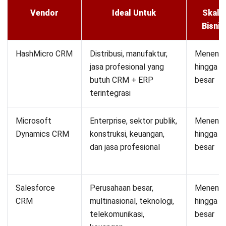
Vendor
Ideal Untuk
Skala
Bisnis
HashMicro CRM
Distribusi, manufaktur,
Meneng
jasa profesional yang
hingga
butuh CRM + ERP
besar
terintegrasi
Microsoft
Enterprise, sektor publik,
Meneng
Dynamics CRM
konstruksi, keuangan,
hingga
dan jasa profesional
besar
Salesforce
Perusahaan besar,
Meneng
CRM
multinasional, teknologi,
hingga
telekomunikasi,
besar