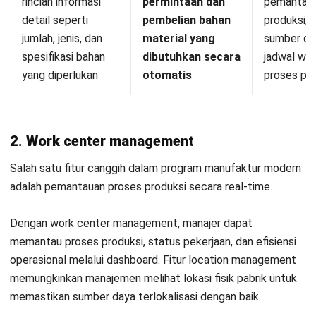
MANUFACTURING
Contoh Laporan Harga Pokok
Penjualan & Langkah Membuatnya
Kinan Eliana
- 09/07/2026