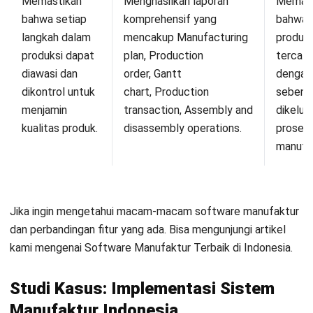
Bisnis
Temukan Software Terbaik untuk Bisnis
TENTANG KAMI
HashMicro
Penyedia solusi ERP dengan rangkaian software
terlengkap untuk berbagai jenis industri, yang dapat
disesuaikan dengan kebutuhan setiap bisnis.
HUBUNGI KAMI
Jalan Balikpapan Raya No. 9 A - C, Daerah Khusus Ibukota
Jakarta 10160
021 5099 6750