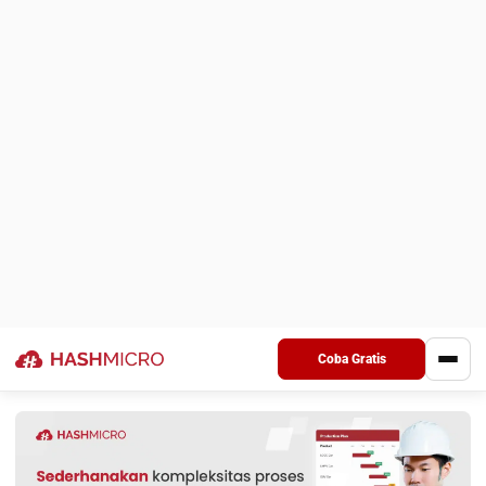
penulisan, Novi terbiasa menyajikan informasi yang
kompleks menjadi narasi yang ringkas, relevan, dan
mudah dipahami. Sebagai kontributor artikel umum di
HashMicro, Novi berfokus menghadirkan insight seputar
bisnis yang aktual dan bermanfaat bagi pembaca. Melalui
pendekatan berbasis data dan analisis tren, ia berupaya
memastikan setiap publikasi dapat mendukung pelaku
usaha untuk memahami lanskap industri dan mengambil
langkah strategis yang tepat.
Anandia Denisha, MBA
Regional Manager
Expert Reviewer
Anandia adalah seorang praktisi dengan gelar Master of
Business Administration dari Universitas Bina
Nusantara, serta memiliki kemampuan kuat dalam
strategi bisnis dan manajemen pemasaran. Pengalaman
lebih dari lima tahun di bidang marketing telah
membentuk keahliannya dalam pengembangan strategi
pemasaran, analisis pasar, dan pengelolaan tim lintas