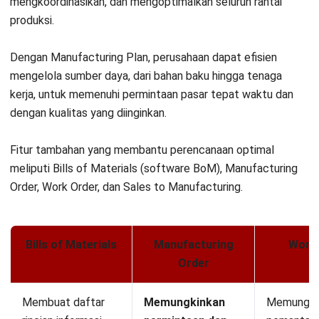
MANUFACTURING
Manfaat AI Quality Control untuk
Deteksi Cacat Produksi Lebih Awal
Aulia Kholqiana
- 08/07/2026