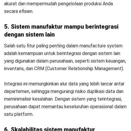
MANUFACTURING
Mesin Pabrik Sering Bermasalah?
Kenali Gejala Downtime Mesin Lebih
Awal
Kinan Eliana
- 20/04/2026