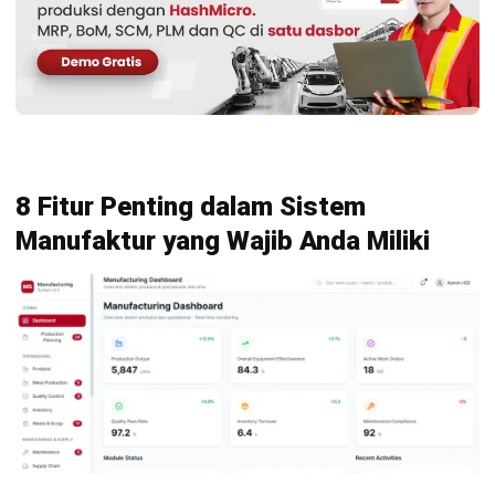
wilayah. Perjalanan karirnya di industri teknologi dan
software enterprise memperkuat kemampuannya dalam
memahami kebutuhan pelanggan B2B, mengelola
kampanye pemasaran digital, serta mengoptimalkan
performa tim untuk mencapai target pertumbuhan bisnis
yang berkelanjutan.
HashMicro berpegang pada standar editorial yang ketat
dan menggunakan sumber utama seperti regulasi
pemerintah, pedoman industri, serta publikasi terpercaya
untuk memastikan konten yang akurat dan relevan.
Pelajari lebih lanjut tentang cara kami menjaga
ketepatan, kelengkapan, dan objektivitas konten dengan
membaca
Panduan Editorial kami
.