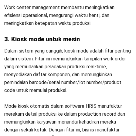
MANUFACTURING
Manufacturing Excellence: Pengertian,
Prinsip, dan Cara Implementasinya
Irga Afghani
- 21/04/2026
MANUFACTURING
Computer Aided Manufacturing: