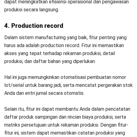
Fungsi, Jenis, dan Penerapannya
Nur Fi'llia Nugrahani
- 29/07/2026
MANUFACTURING
Agile Manufacturing: Panduan
Membuat Bisnis Lebih Adaptif
Kinan Eliana
- 10/06/2026