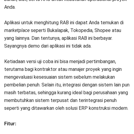
Bluebeam Revu adalah software konstruksi berbasis PDF
yang memudahkan perhitungan RAB bangunan. Aplikasi ini
menawarkan keandalan dalam pengukuran digital langsung
dari gambar proyek, sehingga perusahaan dapat
memperkirakan
estimasi biaya konstruksi
dengan lebih
cepat dan akurat.
Fitur:
Dashboard tampilan proyek
Konversi berkas PDF
Perhitungan kuantitas material
Kelebihan