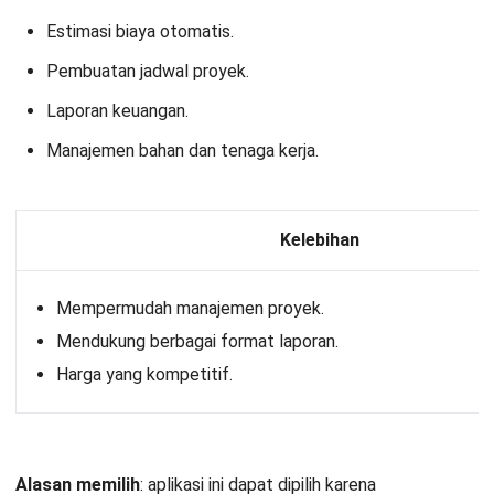
Aplikasi RAB bangunan dari Scale Ocean
membantu dalam
menyederhanakan proses pengadaan, pengelolaan tenaga
kerja, serta monitoring dan evaluasi proyek.
Fitur:
Estimasi biaya proyek.
Manajemen sumber daya.
Pelacakan proyek.
Laporan kustom.
Kelebihan
Antarmuka yang ramah pengguna.