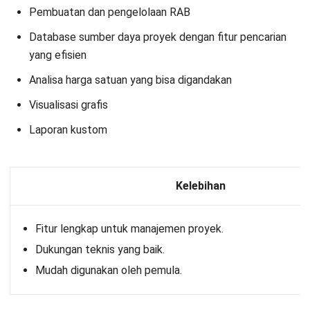
Manajemen data yang fleksibel.
Dukungan layanan pelanggan yang responsif.
Alasan memilih
: Software RAB Kontraktor Bluebeam Revu
dipilih karena mampu mempermudah perhitungan RAB
secara akurat melalui fitur pengukuran dan markup langsung
pada gambar proyek.
15.
Aplikasi RAB Bangunan
Keysoft