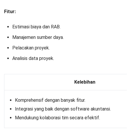
Smartsheet menawarkan software RAB yang
memungkinkan kontraktor untuk merencanakan, mengelola,
dan melaporkan proyek konstruksi secara efisien.
Fitur aplikasi hitung RAB bangunan ini kuat dalam kolaborasi
dan integrasi dengan berbagai tools, sehingga membuatnya
ideal untuk proyek yang membutuhkan koordinasi tim yang
luas.
Fitur:
Manajemen proyek.
Pelacakan waktu dan biaya.
Laporan dan analisis.