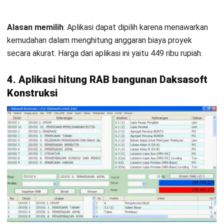
Integrasi dengan alat lain.
Kelebihan
Sangat fleksibel dan dapat disesuaikan.
Mendukung kolaborasi tim.
Fitur pelaporan yang kuat.
Alasan memilih
: Aplikasi menghitung RAB bangunan
Smartsheet dipilih karena menawarkan solusi
yangterintegrasi untuk perencanaan dan pengelolaan
anggaran.