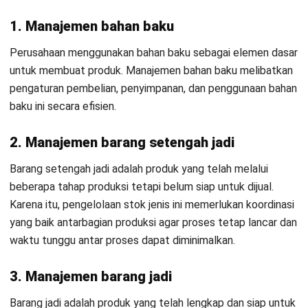
Manajemen stok barang di penyimpanan adalah proses yang
penting untuk menjaga kelancaran operasional bisnis
perusahaan Anda. Berikut tips untuk memecahkan masalah
dengan
sistem manajemen stok
.
1. Letakkan stok barang sesuai dengan
tempatnya
Tata letak penyimpanan stok barang yang optimal dapat
meminimalkan biaya sekaligus meningkatkan efisiensi.
Misalnya, letak stok yang ideal melibatkan pemisahan
barang sesuai kategori dan karakteristiknya sehingga
penempatan lebih terarah.
Dengan begitu, risiko kerusakan maupun kehilangan dapat
ditekan. Selain itu, proses pengambilan dan pencatatan stok
menjadi lebih cepat, sehingga biaya operasional berkurang