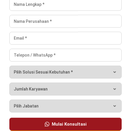
INVENTORY
Contoh Stock Opname Cafe dan Bisnis
Kuliner serta Templatenya
Jessica Wijaya
- 30/07/2026
INVENTORY
Contoh Berita Acara Stock Opname