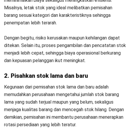
Kesimpulan
Manajemen stok barang berperan penting untuk menjaga
kelancaran operasional, terutama saat perusahaan
menangani banyak SKU, beberapa lokasi penyimpanan, atau
ritme permintaan yang cepat berubah. Ketika stok tidak
tertata, dampaknya biasanya terlihat pada biaya gudang
yang membengkak, keterlambatan pengiriman, hingga
Mulai Konsultasi
peluang penjualan yang hilang.
Coba Gratis
Agar risiko tersebut tidak berulang, perusahaan perlu
membangun proses yang rapi sejak awal, mulai dari penataan
penyimpanan, pemisahan stok lama dan baru, hingga
pencatatan keluar-masuk barang yang konsisten. Selain itu,
kontrol rutin seperti stock opname atau cycle count
membantu perusahaan mendeteksi selisih lebih cepat