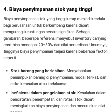
Sebagai contoh, Banban Tea membagikan pengalaman
pengelolaan inventaris lintas cabang. Contoh ini
menunjukkan bagaimana penentuan jumlah persediaan per
item dilakukan saat variasi barang dan kebutuhan tiap
cabang berbeda.
Dalam contoh tersebut, perencanaan stok ditunjukkan
dengan memanfaatkan data penjualan historis untuk
menyusun perkiraan kebutuhan persediaan. Pendekatan
berbasis data seperti ini membantu perusahaan menyusun