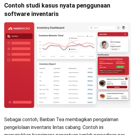
HashMicro berpegang pada standar editorial yang ketat
dan menggunakan sumber utama seperti regulasi
pemerintah, pedoman industri, serta publikasi terpercaya
untuk memastikan konten yang akurat dan relevan.
Pelajari lebih lanjut tentang cara kami menjaga
ketepatan, kelengkapan, dan objektivitas konten dengan
membaca
Panduan Editorial kami
.
Konsultasi
Gratis
dan Dapatkan Solusi
yang Tepat