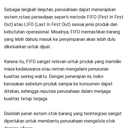
sebelum mengganggu produksi maupun distribusi.
Jika volume transaksi sudah tinggi dan pemantauan manual
mulai menyulitkan, perusahaan dapat mempertimbangkan
penggunaan software manajemen stok untuk memantau
persediaan secara lebih terstruktur dan real-time. Dengan
langkah ini, perusahaan bisa menjaga akurasi data,
mempercepat proses gudang, dan mengambil keputusan
replenishment berdasarkan kondisi stok yang lebih jelas.
Pertanyaan Seputar Manajemen Stok
Barang
Apa yang dimaksud stok barang?
Apa itu stock penyimpanan?