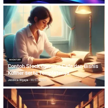
PRODUK
ERP
Inventory
Asset
CRM
Leads
Invoicing
Accounting
Procurement
POS (Point of Sales)
HRM
WMS
INDUSTRI