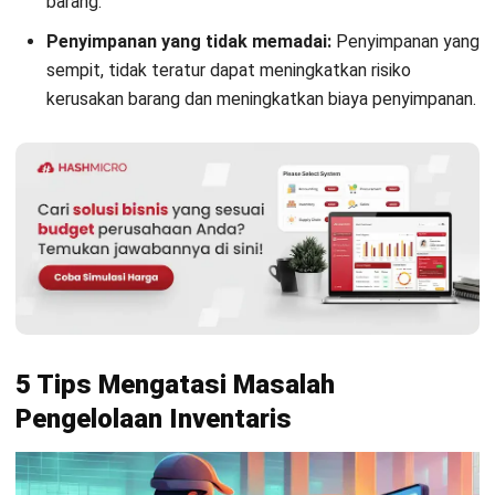
rencana pengadaan yang lebih terukur dan mengurangi
keputusan yang hanya bergantung pada perkiraan manual.
Video berikut disertakan sebagai referensi tambahan bagi
pembaca yang ingin melihat gambaran penerapan di
operasional sehari-hari. Pembaca dapat menggunakannya
untuk membandingkan alur kerja dan kendala yang sering
muncul saat pengelolaan stok di beberapa lokasi.
Banban Tea: Expanding Their Business with Hash F&B
Solution from HashMicro
5. Memberikan barcode
P
erusahaan dapat mengotomatiskan proses pengelolaan
stok dengan integrasi sistem pemindaian barcode dan
sistem manajemen stok. Sebagai manfaatnya, perusahaan
mempercepat proses
stock opname
yang Anda lakukan
secara periodik, memprediksi kebutuhan stok, dan