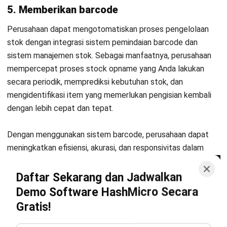
INVENTORY
Contoh Format Stock Opname Excel
serta Templatenya
Nur Fi'llia Nugrahani
- 30/07/2026