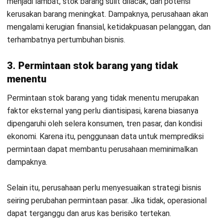
menggunakan
laporan stok barang dengan fitur analisis FSN
dalam mengendalikan barang di gudangnya.
Namun, ketika jumlah dan jenis stok Anda bertambah banyak
dan Excel tidak lagi efektif dalam mencatat stok, Anda
dapat memanfaatkan software manajemen stok untuk
membantu pencatatan secara otomatis seperti transaksi
masuk-keluar barang, pembaruan inventaris secara
otomatis.
Contoh studi kasus nyata penggunaan
software inventaris