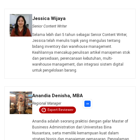
INVENTORY
Contoh Slow Moving Product serta 7
Strategi Pencegahannya
Jessica Wijaya
- 04/08/2026
Jalankan Bisnis Lebih Mudah
Bersama HashMicro
Mulai demo gratis hari ini tanpa komitmen. Dapatkan solusi terbaik
untuk bisnis yang lebih efisien.