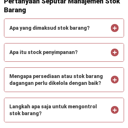
INVENTORY
Phantom Inventory: Pengertian,
Penyebab Stok Fiktif, dan Cara
Mencegahnya
Irga Afghani
- 30/07/2026