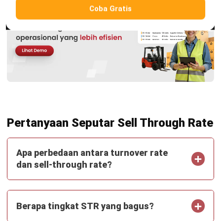
pekerjaanmu.
Hai, Hashy! Tolong buatkan
perbandingan P&L Q2 vs Q1
Laporan Perbandingan P&L Q2 vs Q1
2MB, File XLSX
Buka
Simpan
Coba Hashy Sekarang
Jalankan Bisnis Lebih Mudah
Bersama HashMicro
Mulai demo gratis hari ini tanpa komitmen. Dapatkan solusi terbaik