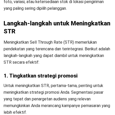
memahami kebutuhan pelanggan B2B, mengelola
kampanye pemasaran digital, serta mengoptimalkan
performa tim untuk mencapai target pertumbuhan bisnis
yang berkelanjutan.
HashMicro berpegang pada standar editorial yang ketat
dan menggunakan sumber utama seperti regulasi
pemerintah, pedoman industri, serta publikasi terpercaya
untuk memastikan konten yang akurat dan relevan.
Pelajari lebih lanjut tentang cara kami menjaga
ketepatan, kelengkapan, dan objektivitas konten dengan
membaca
Panduan Editorial kami
.
Konsultasi
Gratis
dan Dapatkan Solusi