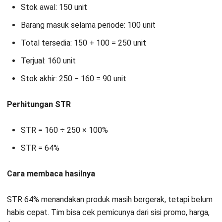
Inventory Specialist
Nuri adalah seorang spesialis dalam bidang inventory
management dengan pengalaman 3 tahun. Berfokus
pada penulisan yang mengangkat topik pengelolaan stok,
pengendalian persediaan, dan implementasi sistem
inventory digital untuk menjamin efisiensi operasional
bisnis.
Anandia Denisha, MBA
Regional Manager
Expert Reviewer
Anandia adalah seorang praktisi dengan gelar Master of
Business Administration dari Universitas Bina
Nusantara, serta memiliki kemampuan kuat dalam
strategi bisnis dan manajemen pemasaran. Pengalaman
lebih dari lima tahun di bidang marketing telah
membentuk keahliannya dalam pengembangan strategi
pemasaran, analisis pasar, dan pengelolaan tim lintas
wilayah. Perjalanan karirnya di industri teknologi dan
software enterprise memperkuat kemampuannya dalam