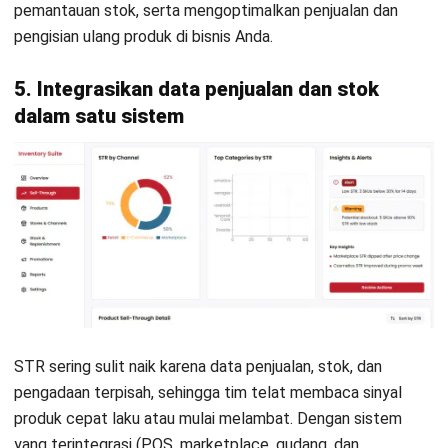
INVENTORY
Contoh Berita Acara Stock Opname
dan Pihak yang Dilibatkan
Jessica Wijaya
- 23/07/2026
INVENTORY
15 KPI Inventory Management yang