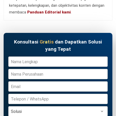
TENTANG KAMI
HashMicro
Penyedia solusi ERP dengan rangkaian software
terlengkap untuk berbagai jenis industri, yang dapat
disesuaikan dengan kebutuhan setiap bisnis.
HUBUNGI KAMI
Jalan Balikpapan Raya No. 9 A - C, Daerah Khusus Ibukota
Jakarta 10160
021 5099 6750
+62-812-2284-6776
hello@hashmicro.co.id
partnership@hashmicro.com