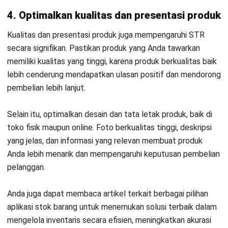
INVENTORY
Contoh Stock Opname Cafe dan Bisnis
Kuliner serta Templatenya
Jessica Wijaya
- 30/07/2026