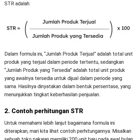
2. Penyesuaian harga yang tepat
Penyesuaian harga juga merupakan faktor penting dalam
meningkatkan STR. Lakukan analisis pasar untuk
menentukan harga produk yang kompetitif dibandingkan
dengan pesaing. Menetapkan harga yang sesuai dengan nilai
pasar dan daya beli pelanggan dapat meningkatkan daya
tarik produk Anda.
Dengan harga yang fleksibel, Anda dapat menyesuaikan
tawaran untuk tetap relevan dan menarik bagi pelanggan,
baik saat permintaan tinggi maupun rendah, sehingga
memaksimalkan keuntungan dan mengurangi risiko stok
yang tidak terjual.
3. Manajemen inventaris yang efisien
Gunakan sistem manajemen inventaris yang canggih untuk