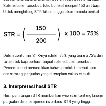
melacak pergerakan stok secara real-time. Ini
memungkinkan Anda untuk segera mengetahui produk mana
yang cepat terjual dan mana yang lambat, sehingga Anda
dapat mengambil tindakan yang tepat.
Selain itu, terapkan prinsip FIFO (First In, First Out) dalam
proses
m
a
najemen stok gudang
untuk memastikan barang
yang lebih lama dirotasi terlebih dahulu. Praktik ini
mencegah produk yang sudah lama berada di gudang
menjadi kadaluarsa atau usang.
4. Optimalkan kualitas dan presentasi produk
Kualitas dan presentasi produk juga mempengaruhi STR
secara signifikan. Pastikan produk yang Anda tawarkan
memiliki kualitas yang tinggi, karena produk berkualitas baik
lebih cenderung mendapatkan ulasan positif dan mendorong
pembelian lebih lanjut.