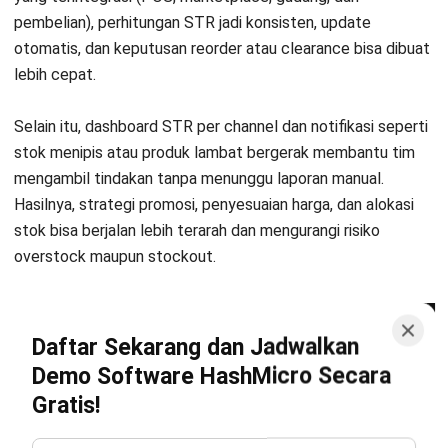
Wajib Dipantau dan Cara Ukurnya
Jessica Wijaya
- 29/07/2026
INVENTORY
Phantom Inventory: Pengertian,
Penyebab Stok Fiktif, dan Cara
Mencegahnya
Irga Afghani
- 30/07/2026