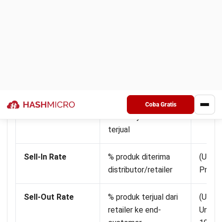
Perhitungan STR
STR = 160 ÷ 250 × 100%
STR = 64%
Cara membaca hasilnya
STR 64% menandakan produk masih bergerak, tetapi belum
habis cepat. Tim bisa cek pemicunya dari sisi promo, harga,
foto, variasi, atau ketersediaan stok di lokasi pengiriman
yang paling sering dipilih pelanggan.
Langkah-langkah untuk Meningkatkan
STR
Meningkatkan Sell Through Rate (STR) memerlukan