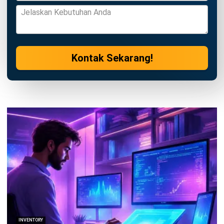
PRODUK
ERP
Inventory
Asset
CRM
Leads
Invoicing
Accounting
Procurement
POS (Point of Sales)
HRM
WMS
INDUSTRI