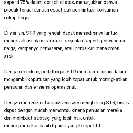
Selain itu, optimalkan desain dan tata letak produk, baik di
toko fisik maupun online. Foto berkualitas tinggi, deskripsi
yang jelas, dan informasi yang relevan membuat produk
Anda lebih menarik dan mempengaruhi keputusan pembelian
pelanggan.
Anda juga dapat membaca artikel terkait berbagai pilihan
aplikasi stok barang
untuk menemukan solusi terbaik dalam
mengelola inventaris secara efisien, meningkatkan akurasi
pemantauan stok, serta mengoptimalkan penjualan dan
pengisian ulang produk di bisnis Anda.
5. Integrasikan data penjualan dan stok
dalam satu sistem