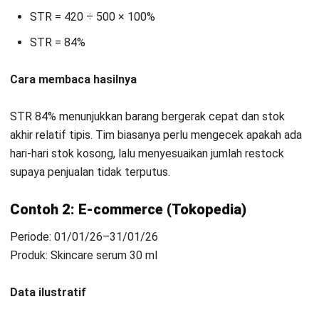
Pertanyaan Seputar Sell Through Rate
Apa perbedaan antara turnover rate
dan sell-through rate?
Berapa tingkat STR yang bagus?
Apakah sell-through merupakan KPI?
Nur Fi'llia Nugrahani