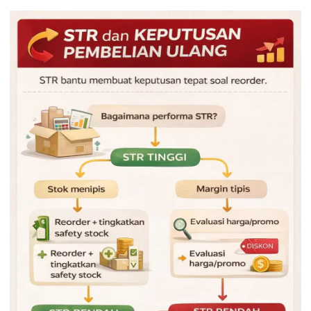
STR sering sulit naik karena data penjualan, stok, dan
pengadaan terpisah, sehingga tim telat membaca sinyal
produk cepat laku atau mulai melambat. Dengan sistem
yang terintegrasi (POS, marketplace, gudang, dan
pembelian), perhitungan STR jadi konsisten, update
otomatis, dan keputusan reorder atau clearance bisa dibuat
lebih cepat.
Selain itu, dashboard STR per channel dan notifikasi seperti
stok menipis atau produk lambat bergerak membantu tim
mengambil tindakan tanpa menunggu laporan manual.