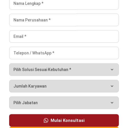
INVENTORY
Contoh Slow Moving Product serta 7
Strategi Pencegahannya
Jessica Wijaya
- 04/08/2026
Kerja Lebih Mudah dengan
Hashy AI.
AI dalam sistem bisnis
yang tuntaskan semua