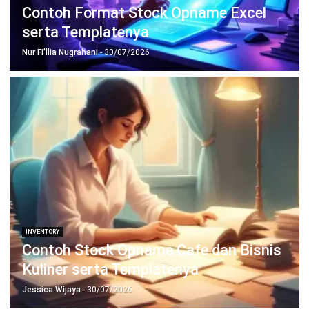
Manufacturing
Wholesale
Retail
Construction
Engineering
Mining
FnB
Facility
Agriculture
Central Kitchen
Home
Industri
Produk
Tentang Kami
Hubungi Kami
© BusinessTech by Hashmicro