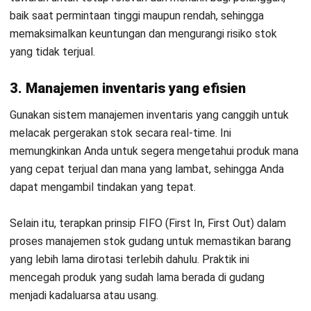
INVENTORY
Contoh Format Stock Opname Excel
serta Templatenya
Nur Fi'llia Nugrahani
- 30/07/2026