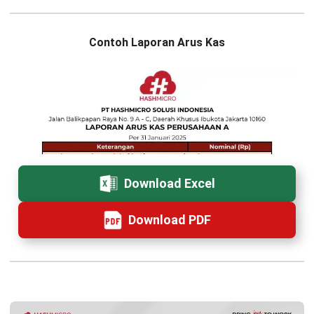
meningkatkan akurasi dan efisiensi finansial.
Jennifer Santoso CA, CFA, CPA
Head of Finance and Accounting
Expert Reviewer
Jennifer merupakan seorang profesional akuntansi yang
memiliki gelar Bachelor of Accounting dari President
University dan melanjutkan pendidikan ke jenjang Master
of Accounting dari National University of Singapore.
Pengalaman pendidikan ini membentuk kemampuannya
dalam memahami dan menerapkan prinsip akuntansi
serta manajemen keuangan dalam praktik bisnis.
Pengalaman profesional di bidang keuangan dan
pelaporan mengasah keahliannya dalam analisis
finansial dan penyusunan laporan strategis. Selama
tujuh tahun terakhir, Jennifer mengelola fungsi keuangan
perusahaan di HashMicro, yang memperkuat
kemampuannya dalam optimalisasi proses akuntansi,
pengendalian internal, serta pengambilan keputusan
berbasis data finansial untuk mendukung pertumbuhan