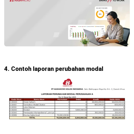
bisnis.
HashMicro berpegang pada standar editorial yang ketat
dan menggunakan sumber utama seperti regulasi
pemerintah, pedoman industri, serta publikasi terpercaya
untuk memastikan konten yang akurat dan relevan.
Pelajari lebih lanjut tentang cara kami menjaga
ketepatan, kelengkapan, dan objektivitas konten dengan
membaca
Panduan Editorial kami
.
Konsultasi
Gratis
dan Dapatkan Solusi
yang Tepat