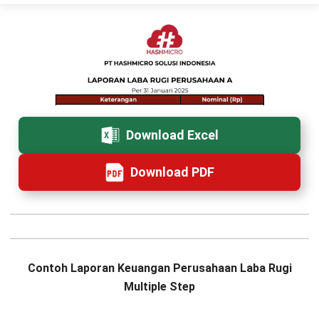
bisnis, perusahaan dapat mengoptimalkan operasional,
meningkatkan transparansi, dan mendukung pertumbuhan
jangka panjang yang berkelanjutan.
Format laporan yang baik, termasuk
contoh pembukuan
penjualan harian
, juga dapat menjadi dasar penting dalam
pelaporan keuangan yang lebih lengkap dan sistematis.
Kesimpulan
Laporan keuangan merupakan elemen yang sangat penting
bagi setiap perusahaan, karena menyediakan gambaran
menyeluruh mengenai kondisi keuangan serta membantu
manajemen dalam pengambilan keputusan strategis yang
berdampak pada keberlangsungan perusahaan
Dengan menggunakan software akuntansi perusahaan tidak
hanya dapat meningkatkan transparansi dan akuntabilitas