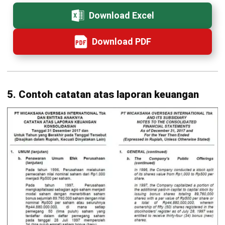
ACCOUNTING
AI Laporan Keuangan: Panduan
Lengkap Cara Membuat dan Manfaat
Aulia Kholqiana
- 31/07/2026