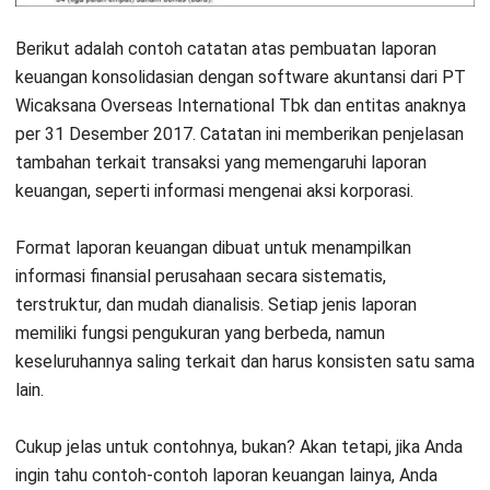
ACCOUNTING
AI untuk Pembukuan: Manfaat, Cara
Kerja dan Contoh Penerapan
Irga Afghani
- 29/07/2026
ACCOUNTING