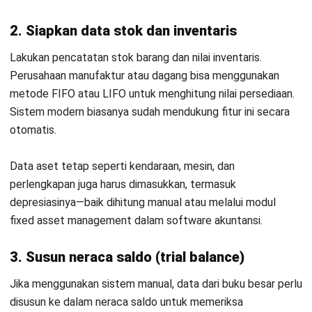
ACCOUNTING
Apa Itu Cost Reduction? Pengertian,
Jenis, Manfaat & Panduan
Implementasi Lengkap
Dewi Sartika
- 03/07/2026
Jalankan Bisnis Lebih Mudah
Bersama HashMicro