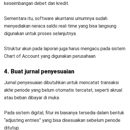
Mulai demo gratis hari ini tanpa komitmen. Dapatkan solusi terbaik
untuk bisnis yang lebih efisien.
Jadwalkan Konsultasi
Coba Gratis