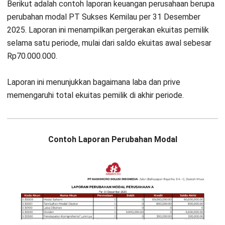
Kontak Sekarang!