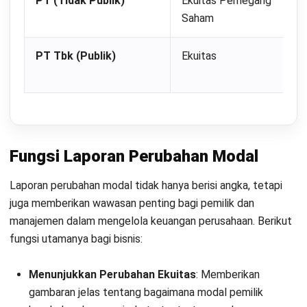
tentang kontribusi tambahan modal, seperti hasil dari
penjualan saham baru atau investasi tambahan oleh
pemilik.
Catat pengurangan modal:
Dokumentasikan
pengurangan modal, termasuk penarikan modal oleh
pemilik atau pembelian saham treasury.
Hitung laba atau rugi bersih:
Masukkan laba atau rugi
bersih yang perusahaan peroleh selama periode
akuntansi dari laporan laba rugi.
Tulis pembagian dividen:
Catat jumlah dividen yang
perusahaan umumkan dan akan bagikan kepada
pemegang saham selama periode akuntansi.
Tambahkan penyesuaian dan koreksi:
Sertakan
dampak dari perubahan nilai wajar aset dan koreksi
kesalahan dari periode akuntansi sebelumnya jika ada.
Hitung saldo akhir modal:
Hitung saldo modal pada