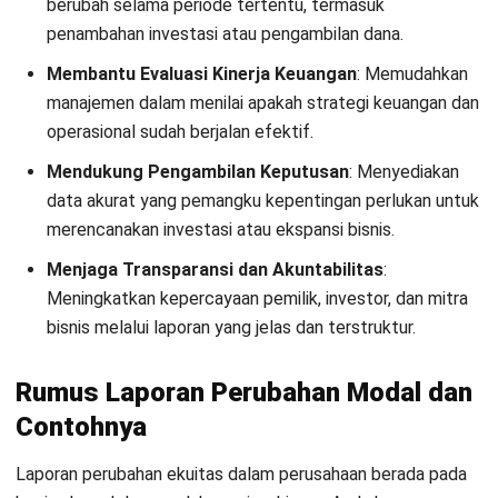
akhir periode dengan menjumlahkan saldo awal,
penambahan modal, laba bersih, dan mengurangi
pengurangan modal, dividen, serta penyesuaian.
Verifikasi dan revisi:
Periksa kembali laporan untuk
memastikan akurasi dan kepatuhan terhadap standar
akuntansi sebelum finalisasi.
Contoh Kasus Analisis Laporan
Perubahan Modal Perusahaan
Indonesia
Agar konsep laporan perubahan modal terasa lebih nyata,
berikut contoh sederhana memakai data perusahaan
terbuka di Indonesia. Fokusnya bukan menghitung rumit,
tetapi membaca arah pergerakan ekuitas dan penyebab
utamanya.