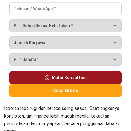
ACCOUNTING
AI untuk Pembukuan: Manfaat, Cara
Kerja dan Contoh Penerapan
Irga Afghani
- 29/07/2026
ACCOUNTING
AI untuk Keputusan Bisnis: