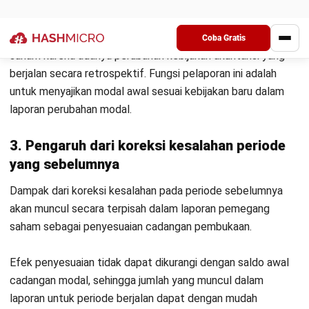
membuat laporan laba rugi terlebih dahulu. Berikut adalah
rumus laporan perubahan modal Excel dan contohnya:
Rumus modal akhir:
MODAL AKHIR = MODAL AWAL + (LABA BERSIH –
PRIVE)
Jika saldo perusahaan ternyata rugi, maka
rumusnya:
MODAL AKHIR = MODAL AWAL – (RUGI BERSIH + PRIVE)
Untuk penjelasan lebih lengkap mengenai rumus laporan
perubahan modal akhir, Anda dapat mengunjungi artikel
rumus modal akhir
.
Contoh laporan laba rugi: