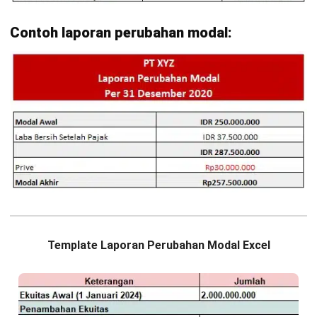
dipakai adalah tren laba ditahan dan kebijakan dividen,
karena dua pos ini langsung memengaruhi ruang gerak modal
kerja dan ekspansi.
Kesimpulan
Laporan perubahan modal membantu perusahaan melihat
perubahan ekuitas pemilik dari awal sampai akhir periode.
Dari sini, perusahaan bisa tahu apakah modal bertambah
Mulai Konsultasi
karena laba ditahan atau setoran pemilik, serta berkurang
karena dividen atau penarikan dana.
Coba Gratis
Informasi ini juga penting untuk memastikan angka di
laporan laba rugi dan neraca saling sesuai. Saat angkanya
konsisten, tim finance lebih mudah menilai kekuatan
permodalan dan menyiapkan rencana penggunaan laba ke
depan.