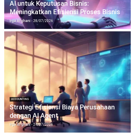
Manufacturing
Wholesale
Retail
Construction
Engineering
Mining
FnB
Facility
Agriculture
Central Kitchen
Home
Industri
Produk
Tentang Kami
Hubungi Kami
© BusinessTech by Hashmicro