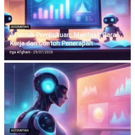
PRODUK
ERP
Inventory
Asset
CRM
Leads
Invoicing
Accounting
Procurement
POS (Point of Sales)
HRM
WMS
INDUSTRI