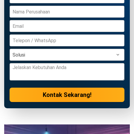
Wawasan Bisnis
Pelajari Lebih Lanjut Tentang Software untuk
Bisnis
Temukan Software Terbaik untuk Bisnis