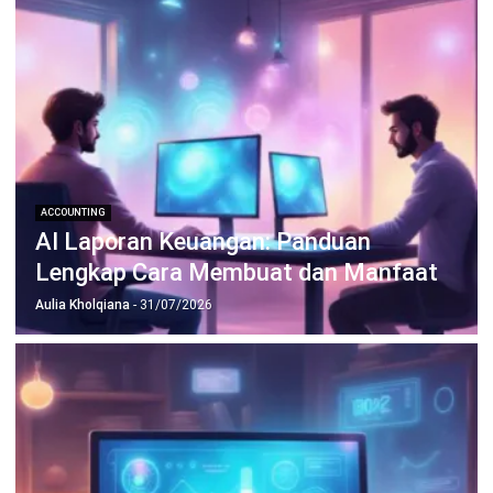
TENTANG KAMI
HashMicro
Penyedia solusi ERP dengan rangkaian software
terlengkap untuk berbagai jenis industri, yang dapat
disesuaikan dengan kebutuhan setiap bisnis.
HUBUNGI KAMI
Jalan Balikpapan Raya No. 9 A - C, Daerah Khusus Ibukota
Jakarta 10160
021 5099 6750
+62-812-2284-6776
hello@hashmicro.co.id
partnership@hashmicro.com