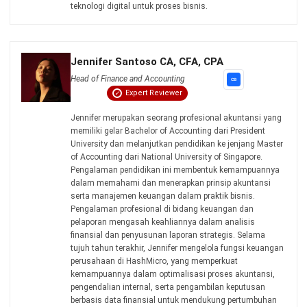
ACCOUNTING
Apa Itu Cost Reduction? Pengertian,
Jenis, Manfaat & Panduan
Implementasi Lengkap
Dewi Sartika
- 03/07/2026
Jalankan Bisnis Lebih Mudah
Bersama HashMicro
Mulai demo gratis hari ini tanpa komitmen. Dapatkan solusi terbaik