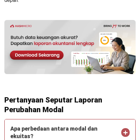
Meningkatkan Efisiensi Proses Bisnis
Irga Afghani
- 28/07/2026
ACCOUNTING
Strategi Efisiensi Biaya Perusahaan
dengan AI Agent
Irga Afghani
- 24/07/2026