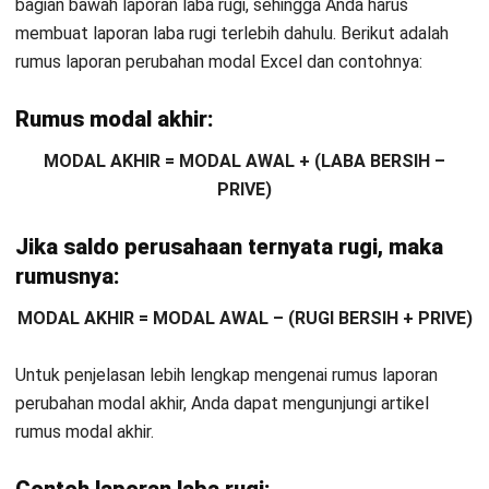
PT Telekomunikasi Indonesia Tbk
Pergerakan Ekuitas 2023
Dalam laporan perubahan ekuitas konsolidasian, total
ekuitas Telkom bergerak dari saldo awal 01/01/2023
sampai saldo akhir 31/12/2023. Angka berikut memakai
satuan miliar Rupiah.
Saldo awal total ekuitas (01/01/2023):
149.262
Penambah utama dari kinerja tahun berjalan:
laba
tahun berjalan 32.208 (diatribusikan ke pemilik induk
24.560, dan kepentingan nonpengendali 7.648)
Pengurang utama dari distribusi laba:
dividen kas
total 26.406 (dividen kepada pemegang saham
Perusahaan 16.603, dan kepada pemegang saham
nonpengendali 9.803)