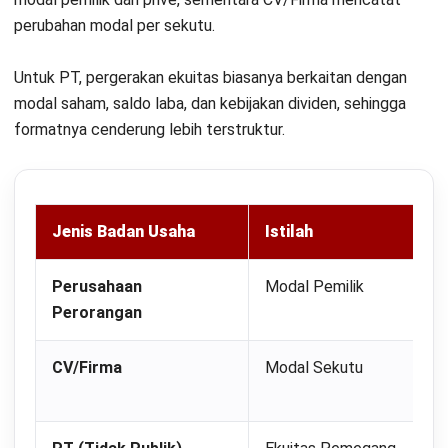
Cara Membuat Laporan Perubahan
Modal
Untuk menyusun laporan yang akurat dan informatif, penting
untuk mengikuti langkah-langkah dan format laporan
perubahan modal yang tepat. Berikut adalah cara membuat
laporan perubahan modal:
Siapkan dokumen awal:
Kumpulkan laporan keuangan
yang relevan seperti neraca dan laporan laba rugi dari
periode sebelumnya.
Tentukan saldo awal modal:
Catat jumlah modal yang
ada pada awal periode akuntansi, yang dapat Anda
temukan di laporan neraca tahun sebelumnya.
Identifikasi penambahan modal:
Masukkan informasi