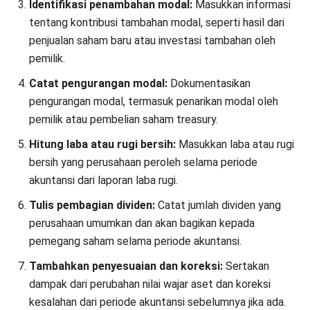
Jennifer Santoso CA, CFA, CPA
Head of Finance and Accounting
Expert Reviewer
Jennifer merupakan seorang profesional akuntansi yang
memiliki gelar Bachelor of Accounting dari President
University dan melanjutkan pendidikan ke jenjang Master
of Accounting dari National University of Singapore.
Pengalaman pendidikan ini membentuk kemampuannya
dalam memahami dan menerapkan prinsip akuntansi
serta manajemen keuangan dalam praktik bisnis.
Pengalaman profesional di bidang keuangan dan
pelaporan mengasah keahliannya dalam analisis
finansial dan penyusunan laporan strategis. Selama
tujuh tahun terakhir, Jennifer mengelola fungsi keuangan
perusahaan di HashMicro, yang memperkuat
kemampuannya dalam optimalisasi proses akuntansi,
pengendalian internal, serta pengambilan keputusan
berbasis data finansial untuk mendukung pertumbuhan
bisnis.