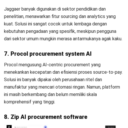
kesalahan. Setiap software dalam daftar ini memiliki
keunggulan tersendiri, tergantung pada skala bisnis dan
kebutuhan spesifik perusahaan.
Jika Anda mencari solusi yang lengkap, terintegrasi, dan
dilengkapi dengan kecerdasan buatan untuk mengelola
seluruh siklus pengadaan secara otomatis,
HashMicro
Procurement Software
adalah pilihan terbaik. Dengan fitur
Hashy AI
, OCR, serta integrasi modul keuangan dan
Mulai Konsultasi
inventaris, HashMicro menghadirkan efisiensi menyeluruh
bagi perusahaan berskala besar.
Coba Gratis
Klik banner di bawah ini untuk
konsultasi gratis
dan demo
HashMicro Procurement Software untuk menemukan
bagaimana solusi ini bisa disesuaikan dengan kebutuhan
bisnis Anda!