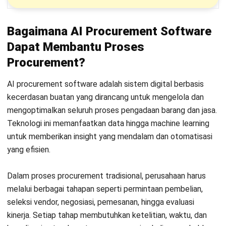
Prediksi kebutuhan pembelian
: Membantu
meramalkan stok dan permintaan berdasarkan pola
pembelian sebelumnya.
Pemilihan vendor terbaik
: AI menilai performa vendor
secara objektif berdasarkan KPI seperti harga, kualitas,
dan kecepatan pengiriman.
Pengendalian anggaran yang lebih baik
: Sistem
dapat memberikan peringatan jika terjadi pembelian di
luar anggaran.
Peningkatan transparansi dan audit trail
: Semua
aktivitas terekam secara otomatis untuk kemudahan
audit dan pelacakan.
Integrasi mudah dengan sistem ERP
: Memperkuat
konektivitas dengan modul lain seperti keuangan,
gudang, dan akuntansi.