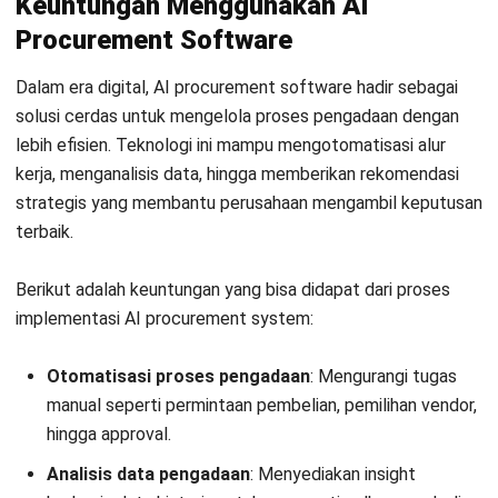
Sebagai solusi berbasis ERP,
HashMicro
menawarkan sistem
procurement dengan teknologi AI yang terintegrasi penuh,
mulai dari permintaan barang, approval otomatis, evaluasi
vendor, hingga pelacakan siklus aset secara menyeluruh.
Dengan dukungan
Hashy AI
dan teknologi OCR, perusahaan
bisa memproses dokumen pengadaan secara instan dan
akurat. Kontrol anggaran real-time dan rating vendor
otomatis menjadikan sistem ini sangat efisien bagi
perusahaan besar dan multinasional.
Namun, karena kompleksitas fiturnya, implementasi dapat
memakan waktu dan mungkin kurang cocok bagi bisnis skala