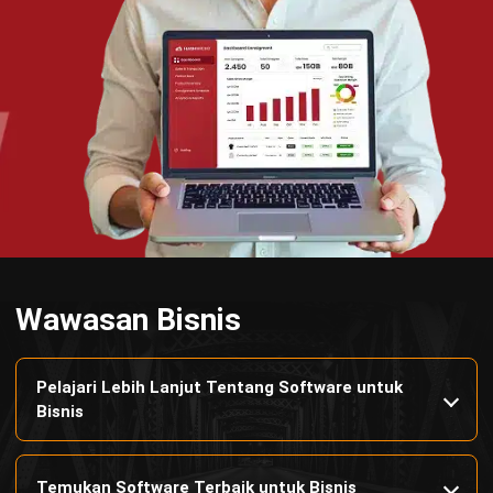
Manufacturing
Wholesale
Retail
Construction
Engineering
Mining
FnB
Facility
Agriculture
Central Kitchen
Home
Industri
Produk
Tentang Kami
Hubungi Kami
© BusinessTech by Hashmicro