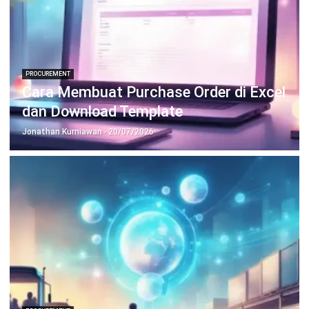
PROCUREMENT
Keunggulan Fitur Integrated
Procurement System bagi Perusahaan
Dewi Sartika
- 07/08/2026
Jalankan Bisnis Lebih Mudah
Bersama HashMicro
Mulai demo gratis hari ini tanpa komitmen. Dapatkan solusi terbaik
untuk bisnis yang lebih efisien.