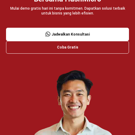
PRODUK
ERP
Inventory
Asset
CRM
Leads
Invoicing
Accounting
Procurement
POS (Point of Sales)
HRM
WMS
INDUSTRI