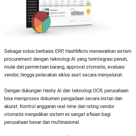
Coupa dikenal dengan AI berbasis analisis pengeluaran dari
komunitas global yang luas. Platform ini cocok bagi
perusahaan besar yang ingin mendapatkan visibilitas penuh
atas pengeluaran dan kepatuhan procurement. Sistemnya
mendukung otomatisasi sourcing dan pengelolaan vendor,
meski pengguna baru mungkin membutuhkan waktu untuk
beradaptasi dengan kompleksitasnya.
3. SAP Ariba procurement system AI