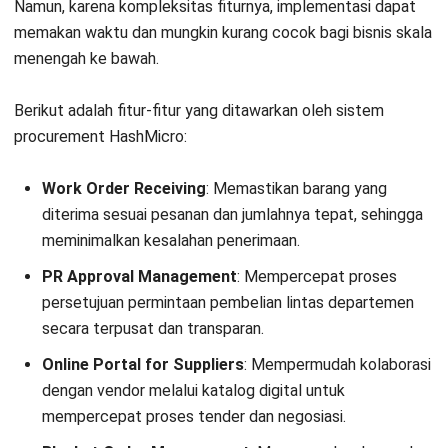
Sebagai bagian dari ekosistem SAP, Ariba menawarkan
solusi procurement skala besar dengan jaringan vendor
global. AI dalam Ariba membantu analisis risiko pemasok dan
efisiensi pengadaan. Meskipun skalabel, platform ini
memerlukan investasi teknis yang signifikan dan integrasi
yang cukup kompleks.
4. GEP SMART system procurement AI