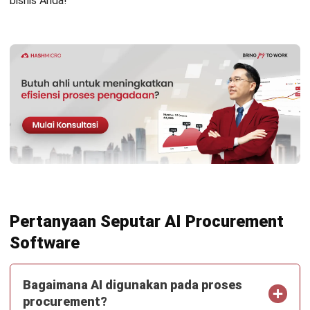
HashMicro berpegang pada standar editorial yang ketat
dan menggunakan sumber utama seperti regulasi
pemerintah, pedoman industri, serta publikasi terpercaya
untuk memastikan konten yang akurat dan relevan.
Pelajari lebih lanjut tentang cara kami menjaga
ketepatan, kelengkapan, dan objektivitas konten dengan
membaca
Panduan Editorial kami
.
Konsultasi
Gratis
dan Dapatkan Solusi
yang Tepat