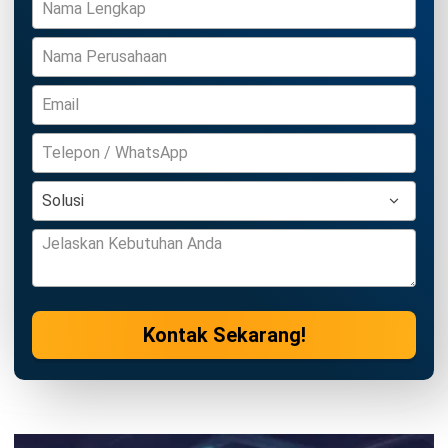
Efisiensi Pengadaan Bisnis
Jonathan Kurniawan
- 21/04/2026
PROCUREMENT
Memahami Goods Receipt Note dari
Proses ke Dokumen
Jonathan Kurniawan
- 30/07/2026