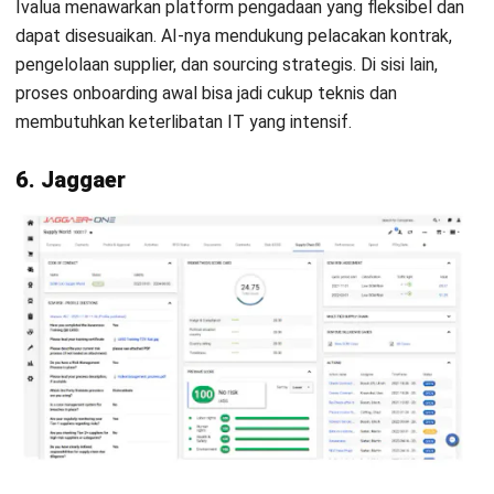
Kelebihannya terletak pada biaya yang kompetitif dan fitur
yang cukup lengkap untuk UKM. Namun, fitur integrasi ERP
masih terbatas yang dapat menyebabkan alur kerja antar
departemen tidak bisa dipantau dalam satu platform utuh.
10. Blue Yonder
Daftar Sekarang dan Jadwalkan
Fokus utama Blue Yonder adalah pada supply chain dan
Demo Software HashMicro Secara
demand forecasting, namun AI-nya juga relevan untuk
Gratis!
kebutuhan procurement strategis. Maka dari itu, sistem ini
cocok untuk perusahaan manufaktur besar.
Kesimpulan
Memilih software procurement yang tepat sangat
menentukan kelancaran operasional dan efisiensi anggaran
perusahaan. Dengan bantuan teknologi AI, proses
pengadaan kini bisa lebih cerdas, cepat, dan minim