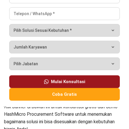
evaluasi pemasok yang konsisten, ia membantu
memastikan rantai pasok berjalan lancar dan
berkelanjutan.
Anandia Denisha, MBA
Regional Manager
Expert Reviewer
Anandia adalah seorang praktisi dengan gelar Master of
Business Administration dari Universitas Bina
Nusantara, serta memiliki kemampuan kuat dalam
strategi bisnis dan manajemen pemasaran. Pengalaman
lebih dari lima tahun di bidang marketing telah
membentuk keahliannya dalam pengembangan strategi
pemasaran, analisis pasar, dan pengelolaan tim lintas
wilayah. Perjalanan karirnya di industri teknologi dan
software enterprise memperkuat kemampuannya dalam
memahami kebutuhan pelanggan B2B, mengelola
kampanye pemasaran digital, serta mengoptimalkan
performa tim untuk mencapai target pertumbuhan bisnis
yang berkelanjutan.