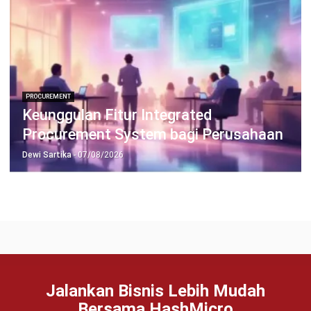
TENTANG KAMI
HashMicro
Penyedia solusi ERP dengan rangkaian software
terlengkap untuk berbagai jenis industri, yang dapat
disesuaikan dengan kebutuhan setiap bisnis.
HUBUNGI KAMI
Jalan Balikpapan Raya No. 9 A - C, Daerah Khusus Ibukota
Jakarta 10160
021 5099 6750
+62-812-2284-6776
hello@hashmicro.co.id
partnership@hashmicro.com