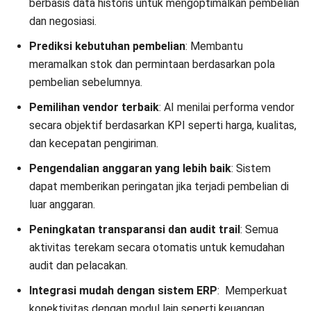
menengah ke bawah.
Berikut adalah fitur-fitur yang ditawarkan oleh sistem
procurement HashMicro:
Work Order Receiving
: Memastikan barang yang
diterima sesuai pesanan dan jumlahnya tepat, sehingga
meminimalkan kesalahan penerimaan.
PR Approval Management
: Mempercepat proses
persetujuan permintaan pembelian lintas departemen
secara terpusat dan transparan.
Online Portal for Suppliers
: Mempermudah kolaborasi
dengan vendor melalui katalog digital untuk
mempercepat proses tender dan negosiasi.
Blanket Order Management
: Mengamankan harga dan
jadwal pengiriman jangka panjang dengan supplier untuk