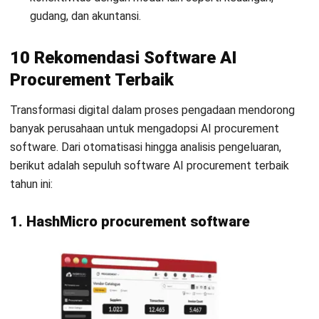
efisiensi pengadaan berulang.
Landed Cost Calculation
: Memberikan estimasi biaya
pembelian yang akurat agar tim procurement dapat
mengontrol total anggaran.
Vendor Comparison Tender dengan Hashy AI
:
Membantu memilih vendor terbaik berdasarkan analisis
real-time dari harga, kualitas, dan performa historis.
2. Coupa AI procurement software