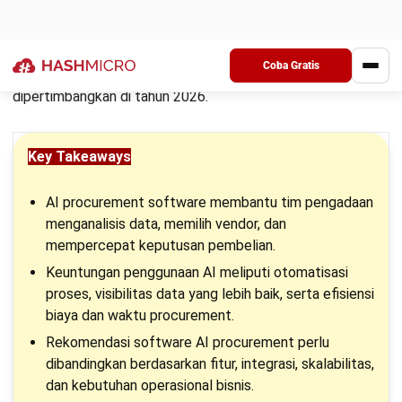
Dalam era digital, AI procurement software hadir sebagai
solusi cerdas untuk mengelola proses pengadaan dengan
lebih efisien. Teknologi ini mampu mengotomatisasi alur
kerja, menganalisis data, hingga memberikan rekomendasi
strategis yang membantu perusahaan mengambil keputusan
terbaik.
Berikut adalah keuntungan yang bisa didapat dari proses
implementasi AI procurement system:
Otomatisasi proses pengadaan
: Mengurangi tugas
manual seperti permintaan pembelian, pemilihan vendor,
hingga approval.
Analisis data pengadaan
: Menyediakan insight
berbasis data historis untuk mengoptimalkan pembelian
dan negosiasi.