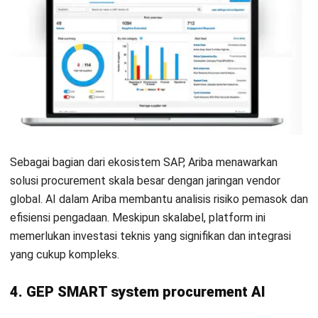
penelitian, menawarkan fitur sourcing dan analytics yang
kuat. Solusi ini sangat cocok untuk lembaga dengan
kebutuhan pengadaan yang spesifik, meskipun pengguna
dari sektor umum mungkin merasa antarmukanya agak kaku.
7. Procol procurement system AI
Procol mengusung AI-centric procurement yang
menekankan kecepatan dan efisiensi proses source-to-pay.
Solusi ini banyak dipakai oleh perusahaan ritel dan
manufaktur yang mencari otomasi ringan. Namun, platform
ini masih berkembang dan belum memiliki skala
komprehensif yang tinggi.
8. Zip AI procurement software