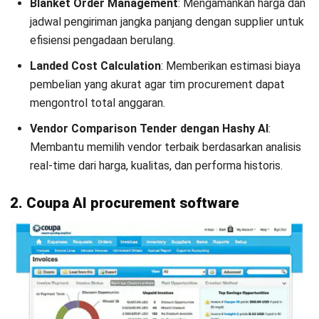
GEP SMART adalah platform cloud-native yang
menggabungkan AI dalam setiap tahap procurement.
Sistem ini user-friendly dan mobile-ready, membuatnya
fleksibel digunakan di berbagai industri. Namun,
fleksibilitasnya terbatas untuk sektor-sektor yang
membutuhkan kustomisasi berat.
5. Ivalua AI procurement software
Ivalua menawarkan platform pengadaan yang fleksibel dan
dapat disesuaikan. AI-nya mendukung pelacakan kontrak,