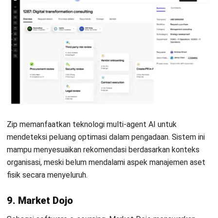
Pertanyaan Seputar AI Procurement
Software
Bagaimana AI digunakan pada proses
procurement?