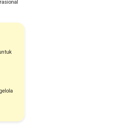
erasional
untuk
gelola