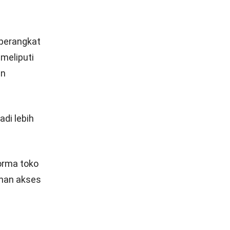
 perangkat
 meliputi
an
di lebih
orma toko
ahan akses