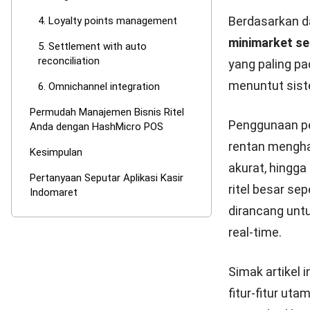
Berdasarkan d
4. Loyalty points management
minimarket se
5. Settlement with auto
reconciliation
yang paling pad
menuntut siste
6. Omnichannel integration
Permudah Manajemen Bisnis Ritel
Penggunaan pe
Anda dengan HashMicro POS
rentan menghad
Kesimpulan
akurat, hingga
Pertanyaan Seputar Aplikasi Kasir
ritel besar se
Indomaret
dirancang unt
real-time.
Simak artikel 
fitur-fitur ut