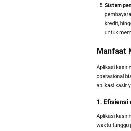
Sistem pem
pembayaran
kredit, hi
untuk memp
Manfaat M
Aplikasi kasi
operasional bi
aplikasi kasir
1. Efisiensi
Aplikasi kasi
waktu tunggu p