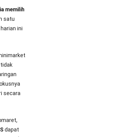
a memilih
ah satu
harian ini
minimarket
tidak
aringan
 fokusnya
i secara
domaret,
S
dapat