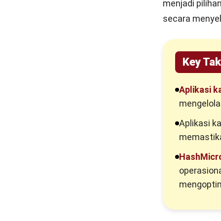
menjadi pilihan
secara menyel
Key Ta
Aplikasi k
mengelola 
Aplikasi ka
memastikan
HashMicr
operasiona
mengoptim