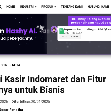
Laporan Perbandingan P&L Q2 vs
HOME
INDUSTRI
PRODUK
TENTANG KAMI
HUBUNGI KAMI
2MB, File XLSX
Buka
Simpan
Berapa
prediksi perminta
Polo di Q1 2026?
an
Hashy AI.
ua pekerjaanmu.
USTRI
›
RETAIL
i Kasir Indomaret dan Fitur
nya untuk Bisnis
/2026
Diterbitkan:
20/01/2025
Oscar Renatha