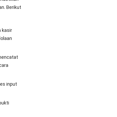
an. Berikut
 kasir
lolaan
mencatat
cara
es input
bukti