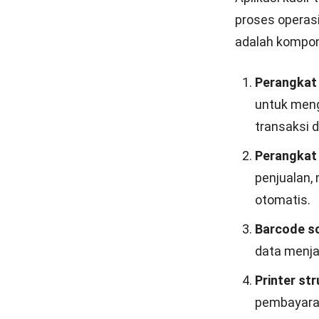
proses operasi
adalah kompone
Perangkat 
untuk meng
transaksi d
Perangkat 
penjualan,
otomatis.
Barcode s
data menjad
Printer str
pembayara