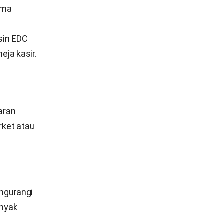
ima
sin EDC
eja kasir.
aran
rket
atau
ngurangi
anyak