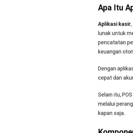
Apa Itu Ap
Aplikasi kasir
,
lunak untuk me
pencatatan pen
keuangan otom
Dengan
aplika
cepat dan aku
Selain itu, P
melalui peran
kapan saja.
Komponen 