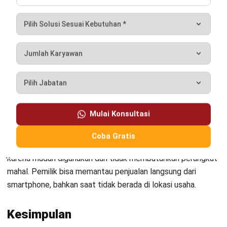
3. Klinik atau Apotek
Cloud POS juga bermanfaat di bidang kesehatan. Saat
pasien membeli obat, sistem mencatat transaksi sekaligus
memperbarui stok obat di gudang. Pemilik apotek dapat
langsung melihat laporan penjualan harian dan kebutuhan
restok, tanpa harus melakukan pencatatan manual yang
memakan waktu.
Mulai Konsultasi
4. Coffee Shop atau Kedai Kecil
Coba Gratis
Bisnis skala kecil seperti coffee shop memanfaatkan POS
karena mudah digunakan dan tidak membutuhkan perangkat
mahal. Pemilik bisa memantau penjualan langsung dari
smartphone, bahkan saat tidak berada di lokasi usaha.
Kesimpulan