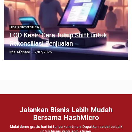
POS (POINT OF SALES)
EOD Kasir: Cara Tutup Shift untuk
Rekonsiliasi Penjualan
Irga Afghani
- 02/07/2026
Jalankan Bisnis Lebih Mudah
Bersama HashMicro
Mulai demo gratis hari ini tanpa komitmen. Dapatkan solusi terbaik
untuk bisnis yang lebih efisien.