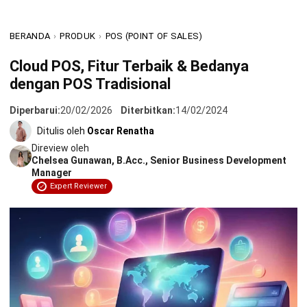
Apa itu Cloud POS dan Konsepnya bagi Bisnis?
BERANDA
›
PRODUK
›
POS (POINT OF SALES)
Perbedaan Cloud POS dengan POS Konvensional
Cloud POS, Fitur Terbaik & Bedanya
Manfaat Cloud POS
dengan POS Tradisional
1. Monitoring penjualan
Diperbarui:
20/02/2026
Diterbitkan:
14/02/2024
2. Transaksi lebih stabil
Ditulis oleh
Oscar Renatha
Direview oleh
3. Mengikuti pertumbuhan bisnis
Chelsea Gunawan, B.Acc., Senior Business Development
Manager
4. Keamanan data
Expert Reviewer
Fitur Sistem POS Online
1. Manajemen penjualan
2. Pencatatan transaksi real-time
3. Manajemen pembayaran