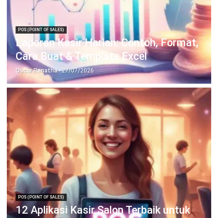
POS (POINT OF SALES)
Laporan Kasir Harian: Contoh, Format,
Cara Buat & Template Excel
Oscar Renatha
- 27/07/2026
POS (POINT OF SALES)
12 Aplikasi Kasir Salon Terbaik untuk