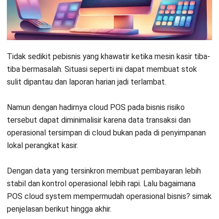
4. Pengaturan user dan hak akses
Cara Kerja Sistem POS Berbasis Cloud
1. Pencatatan transaksi
Tidak sedikit pebisnis yang khawatir ketika mesin kasir tiba-
tiba bermasalah. Situasi seperti ini dapat membuat stok
2. Pemrosesan di cloud
sulit dipantau dan laporan harian jadi terlambat.
3. Penyimpanan dan keamanan data
Namun dengan hadirnya cloud POS pada bisnis risiko
4. Akses dan pelaporan instan
tersebut dapat diminimalisir karena data transaksi dan
operasional tersimpan di cloud bukan pada di penyimpanan
Contoh Penerapan Cloud POS
lokal perangkat kasir.
1. Retail
Dengan data yang tersinkron membuat pembayaran lebih
2. Restoran
stabil dan kontrol operasional lebih rapi. Lalu bagaimana
POS cloud system mempermudah operasional bisnis? simak
3. Klinik atau Apotek
penjelasan berikut hingga akhir.