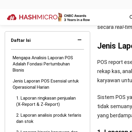
stok yang presi
1. Optimasi
Dengan mengan
jam sibuk (pea
Anda mengatu
Anda bisa men
pelanggan. Seb
hour
untuk men
2. Strategi 
Laporan POS c
dibeli bersama