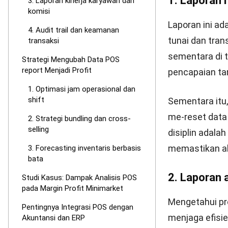
berharga untu
konsumen.
Misalnya, jika
membuat paket
rata nilai tran
3. Forecast
Alih-alih mela
historis penju
tren POS rep
stok yang lebi
Strategi ini s