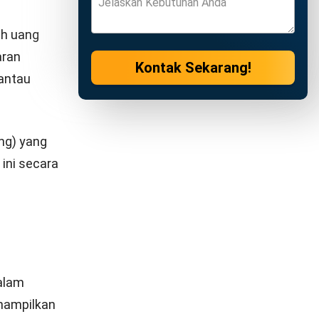
agi
, Anda bisa
n rata-
kan data
. Analisis
ajemen
ockout)