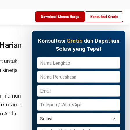
Coba Gratis
asi pola
mungkinkan
iaya.
an layanan
mosi
happy
ang sering
i sangat