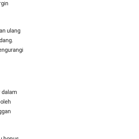
barang
 yang
 Profit
 mirip
tapi
an” saja.
margin per