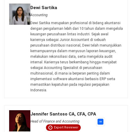
Manufacturing
Wholesale
Retail
Construction
Engineering
Mining
FnB
Facility
Agriculture
Central Kitchen
Home
Industri
Produk
Tentang Kami
Hubungi Kami
© BusinessTech by Hashmicro