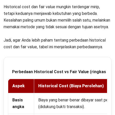
ke biaya perolehan sesuai kebijakan. Catat biaya setelah
aset dipakai sebagai beban operasional, lalu tandai kasus
khusus yang perlu perlakuan tambahan.
3. Kunci satu tanggal yang siap dipakai
Pilih satu acuan tanggal siap dipakai, misalnya BAST atau
commissioning. Pakai acuan itu secara konsisten untuk
seluruh aset.
4. Wajibkan dokumen di level aset
Lampirkan invoice/kontrak
, bukti pembayaran, dan dokumen
serah terima untuk setiap aset. Simpan semua dokumen
historical cost dalam satu folder atau sistem dengan
penamaan yang seragam.
5. Rekonsiliasi biaya pengadaan dengan