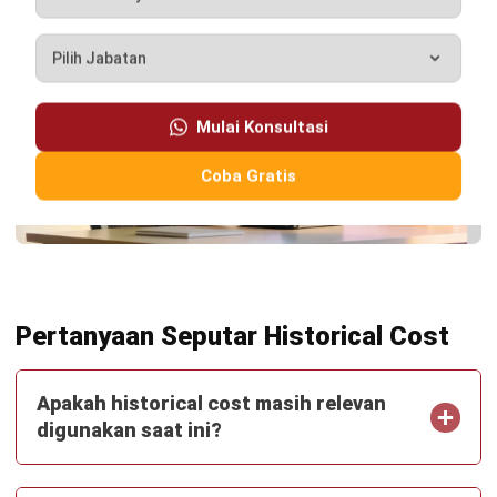
TENTANG KAMI
HashMicro
Penyedia solusi ERP dengan rangkaian software
terlengkap untuk berbagai jenis industri, yang dapat
disesuaikan dengan kebutuhan setiap bisnis.
HUBUNGI KAMI
Jalan Balikpapan Raya No. 9 A - C, Daerah Khusus Ibukota
Jakarta 10160
021 5099 6750
+62-812-2284-6776
hello@hashmicro.co.id
partnership@hashmicro.com