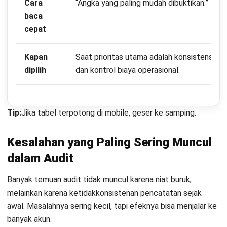
pasar saat kondisi ekonomi berubah cepat.
Agar pencatatan aset tetap akurat, perusahaan perlu
memahami komponen biaya secara menyeluruh dan
menerapkan proses pencatatan yang konsisten. Disiplin ini
penting untuk menjaga keandalan laporan keuangan dalam
Daftar Sekarang dan Jadwalkan
jangka panjang.
Demo Software HashMicro Secara
Gratis!
Dengan dukungan sistem dan proses yang tepat,
perusahaan dapat memastikan data aset tercatat dengan
benar serta mendukung pengambilan keputusan keuangan
yang lebih terukur.