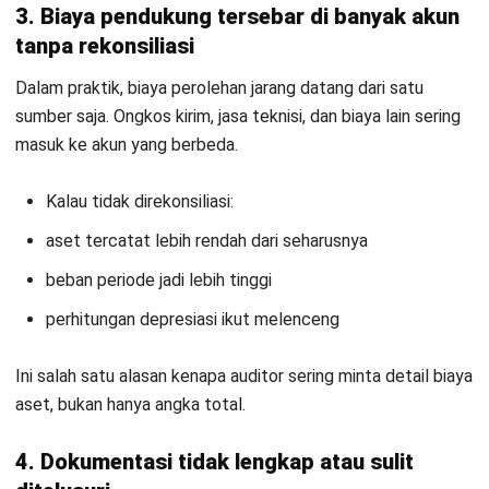
Bagaimana inflasi mempengaruhi
historical cost?
Dewi Sartika
Accounting
Dewi Sartika merupakan profesional di bidang akuntansi
dengan pengalaman lebih dari 10 tahun dalam mengelola
keuangan perusahaan lintas industri. Sejak awal
kariernya sebagai Junior Accountant di sebuah
perusahaan distribusi nasional, Dewi telah menunjukkan
kemampuannya dalam menyusun laporan keuangan,
melakukan rekonsiliasi data, serta mengelola audit
internal. Kariernya terus berkembang hingga menjabat
sebagai Accounting Specialist di perusahaan
multinasional, di mana ia berperan penting dalam
implementasi software akuntansi berbasis ERP serta
memastikan kepatuhan pada regulasi perpajakan
Indonesia.