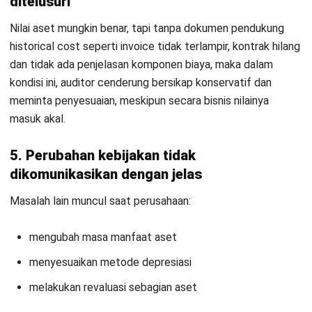
Jennifer Santoso CA, CFA, CPA
Head of Finance and Accounting
Expert Reviewer
Jennifer merupakan seorang profesional akuntansi yang
memiliki gelar Bachelor of Accounting dari President
University dan melanjutkan pendidikan ke jenjang Master
of Accounting dari National University of Singapore.
Pengalaman pendidikan ini membentuk kemampuannya
dalam memahami dan menerapkan prinsip akuntansi
serta manajemen keuangan dalam praktik bisnis.
Pengalaman profesional di bidang keuangan dan
pelaporan mengasah keahliannya dalam analisis
finansial dan penyusunan laporan strategis. Selama
tujuh tahun terakhir, Jennifer mengelola fungsi keuangan
perusahaan di HashMicro, yang memperkuat
kemampuannya dalam optimalisasi proses akuntansi,
pengendalian internal, serta pengambilan keputusan
berbasis data finansial untuk mendukung pertumbuhan
bisnis.