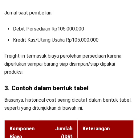
ACCOUNTING
AI Laporan Keuangan: Panduan
Lengkap Cara Membuat dan Manfaat
Aulia Kholqiana
- 31/07/2026