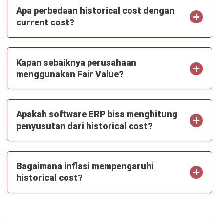
PRODUK
ERP
Inventory
Asset
CRM
Leads
Invoicing
Accounting
Procurement
POS (Point of Sales)
HRM
WMS
INDUSTRI