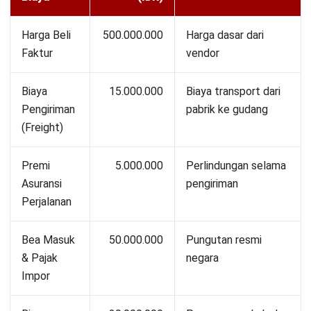
ACCOUNTING
AI untuk Pembukuan: Manfaat, Cara
Kerja dan Contoh Penerapan
Irga Afghani
- 29/07/2026
ACCOUNTING
AI untuk Keputusan Bisnis: