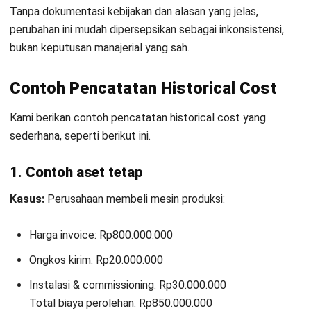
HashMicro berpegang pada standar editorial yang ketat
dan menggunakan sumber utama seperti regulasi
pemerintah, pedoman industri, serta publikasi terpercaya
untuk memastikan konten yang akurat dan relevan.
Pelajari lebih lanjut tentang cara kami menjaga
ketepatan, kelengkapan, dan objektivitas konten dengan
membaca
Panduan Editorial kami
.
Konsultasi
Gratis
dan Dapatkan Solusi
yang Tepat