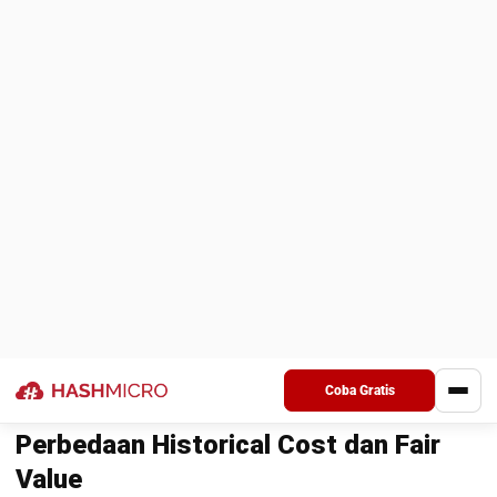
Cara Menjaga Historical Cost
Konsisten Saat Aset Banyak
Saat aset sudah ratusan sampai ribuan, Anda sudah harus
cermat dalam menjaga historical cost tetap konsisten. Jadi,
gunakan 6 cara di bawah ini.
1. Tetapkan satu format biaya perolehan
Buat satu template biaya perolehan yang berisi harga bersih,
biaya langsung sampai aset siap dipakai, dan komponen
pembongkaran/pemulihan bila relevan. Pakai template yang
sama untuk semua aset dan semua unit kerja.
2. Pisahkan biaya sebelum dan sesudah aset
siap dipakai
Kelompokkan biaya yang muncul sebelum aset siap dipakai