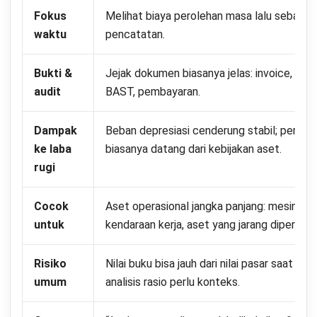
daftar aset
Cocokkan biaya pengadaan yang tersebar di beberapa akun
dengan daftar aset yang diakui. Rapikan biaya yang masih
nyangkut dan satukan ke komponen biaya perolehan yang
sesuai.
6. Pisahkan aset dalam proses dan aset aktif
Catat aset yang belum siap dipakai sebagai aset dalam
proses. Pindahkan ke aset aktif setelah status siap dipakai
dan dokumen pendukung sudah lengkap.
Penutup
Historical cost tetap relevan sebagai metode penilaian
aset karena objektif dan berbasis bukti transaksi nyata.
Pendekatan ini memberikan stabilitas dan kepastian dalam
pelaporan keuangan, meskipun kurang mencerminkan nilai