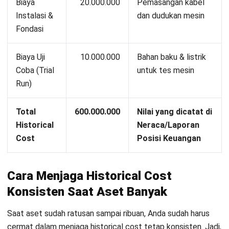
Meningkatkan Efisiensi Proses Bisnis
Irga Afghani
- 28/07/2026
ACCOUNTING
Strategi Efisiensi Biaya Perusahaan
dengan AI Agent
Irga Afghani
- 24/07/2026