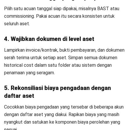
ACCOUNTING
Apa Itu Cost Reduction? Pengertian,
Jenis, Manfaat & Panduan
Implementasi Lengkap
Dewi Sartika
- 03/07/2026
Jalankan Bisnis Lebih Mudah
Bersama HashMicro
Mulai demo gratis hari ini tanpa komitmen. Dapatkan solusi terbaik