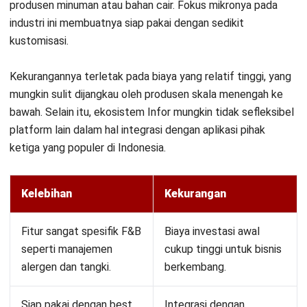
Acumatica menawarkan model harga unik berbasis konsumsi
sumber daya, bukan per pengguna. Ini sangat
menguntungkan bagi perusahaan yang ingin memberikan
akses sistem ke banyak karyawan tanpa biaya lisensi
tambahan per orang. Edisi manufakturnya cukup lengkap
dengan fitur finansial yang solid.
Meskipun model harganya menarik, biaya total bisa menjadi
tinggi jika volume transaksi data sangat besar. Selain itu,
sebagai pemain yang relatif baru di pasar Asia dibandingkan
raksasa lain, dukungan ekosistem lokalnya masih dalam
tahap pertumbuhan.