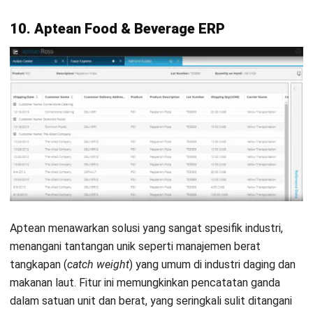
pemerintah, pedoman industri, serta publikasi terpercaya
untuk memastikan konten yang akurat dan relevan.
Pelajari lebih lanjut tentang cara kami menjaga
ketepatan, kelengkapan, dan objektivitas konten dengan
membaca
Panduan Editorial kami
.
Konsultasi
Gratis
dan Dapatkan Solusi
yang Tepat