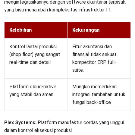
setiap tahapan produksi.
Manajemen Inventaris (FEFO):
Strategi
First Expired
First Out
wajib diterapkan otomatis untuk menekan
kerugian akibat barang rusak.
Dukungan Regulasi Lokal:
Pilih sistem yang
mengakomodasi perpajakan Indonesia, seperti e-Faktur
PPN 12%, serta standar Halal sesuai
UU No. 33 tahun
2014
dan BPOM.
Tips Implementasi Software
Manufaktur agar Tidak Gagal
Implementasi software baru adalah perubahan besar.
Berdasarkan pengamatan saya, kegagalan sering terjadi
bukan karena software-nya buruk, melainkan karena
perencanaan yang kurang matang. Pertama, lakukan
evaluasi kebutuhan
mendalam (
gap analysis
) sebelum