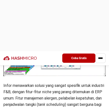
Solusi terintegrasi untuk
Implementasi
operasi kompleks
membutuhkan sumber
berskala besar.
daya dan waktu
signifikan.
IFS Cloud:
Solusi enterprise untuk manajemen aset intensif
dan operasi kompleks.
Website:
https://www.ifs.com/
15. Acumatica Cloud ERP