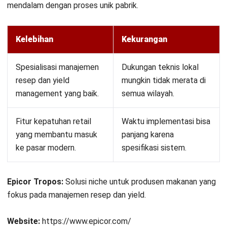
Chelsea Gunawan, B.Acc.
Senior Business Development Manager
Expert Reviewer
Chelsea adalah seorang pakar yang memiliki gelar
Bachelor of Accounting dari Victoria University of
Wellington, dengan latar belakang analisis bisnis dan
manajemen keuangan. alam analisis bisnis dan
manajemen keuangan. Latar belakang akuntansi ini
membentuk pendekatan analisisnya dalam memahami
dinamika bisnis dan strategi pertumbuhan perusahaan.
Selama lima tahun terakhir, Chelsea mulai berkecimpung
dalam dunia business development di HashMicro, yang
memperkuat keahliannya dalam sales strategy,
negosiasi, pembangunan kemitraan strategis, serta
pengelolaan pipeline penjualan untuk mendorong
pertumbuhan bisnis yang berkelanjutan.
HashMicro berpegang pada standar editorial yang ketat
dan menggunakan sumber utama seperti regulasi