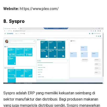
membeli. Jangan tergiur fitur canggih yang sebenarnya tidak
Anda butuhkan.
Kedua, pilih vendor dengan
support lokal
yang kuat.
Industri makanan di tiap negara berbeda, sehingga peraturan
tentang makanan tidak bisa diabaikan. Indonesia memiliki
BPOM
yang mengatur keamanan, mutu, dan perizinan edar
produk, sehingga bisnis perlu memastikan semuanya sesuai
ketentuan yang berlaku.
Terakhir, jangan abaikan
training karyawan
. Software
restoran terbaik sekalipun tidak akan berguna jika staf
lapangan tidak bisa mengoperasikannya. Lakukan pelatihan
intensif dan implementasi bertahap, mulai dari modul
prioritas seperti inventaris dan produksi.
Kesimpulan