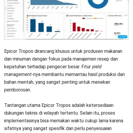
Apa bedanya software akuntansi biasa
dengan ERP manufaktur makanan?
Anatha Ginting
Author
Anatha sudah berpengalaman selama lebih dari 5 tahun
dalam mengulas implementasi dan strategi Enterprise
Resource Planning (ERP). Dalam setiap tulisannya, ia
membahas peran sistem ERP dalam mengintegrasikan
data lintas divisi, merapikan proses operasional, serta
membantu perusahaan memahami dan mengelola bisnis
secara lebih efektif.