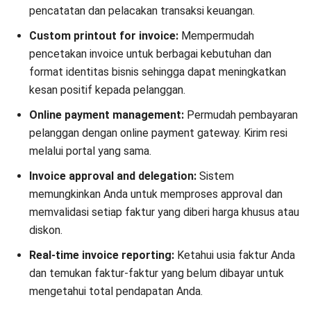
system unggul daripada opsi vendor lainnya. Dengan fitur
lengkap, kemudahan integrasi, dan keamanan data yang
terjamin, HashMicro membantu bisnis mengelola tagihan
lebih efisien.
Coba demo gratis
sistemnya jika Anda tertarik untuk
melihat seberapa baik performa HashMicro.
Mulai Konsultasi
Coba Gratis