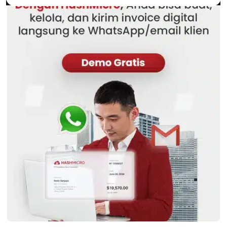
PRODUK
ERP
Inventory
Asset
CRM
Leads
Invoicing
Accounting
Procurement
POS (Point of Sales)
HRM
WMS
INDUSTRI