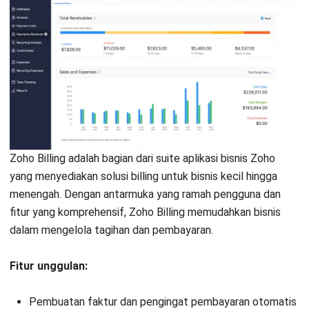
INVOICING
Nomor Invoice sebagai Indikator
Kesehatan Stok Bisnis
Dewi Sartika
- 02/02/2026