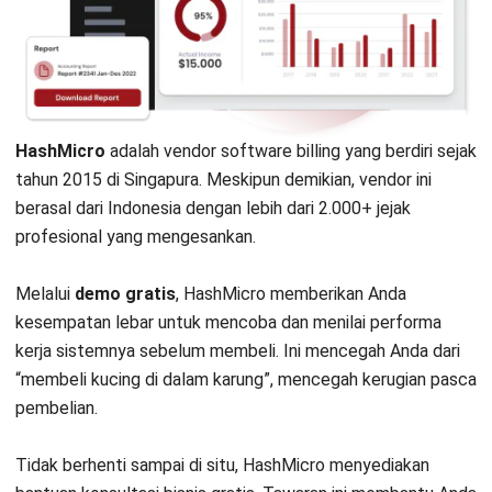
Manajemen pemasok dan kepatuhan pajak
Integrasi dengan sistem ERP dan akuntansi lainnya
Pelaporan dan analisis keuangan yang mendalam
Tips Memilih Billing System Software
Berikut adalah langkah-langkah implementatif dalam
memilih billing system software:
Pilih sistem yang memenuhi ekspektasi, jenis, dan
kompleksitas bisnis Anda.
Ambil software yang mudah digunakan oleh tim.
Cek kemampuan software untuk terhubung dengan
sistem lain yang sudah ada.
Pilih software dengan enkripsi dan perlindungan data