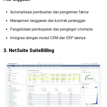
Apa itu billing system software?
Apa perbedaan billing dan invoice?
Apakah ERP termasuk billing software?
Nabila Zulfa Damayanti
Author
Nabila sudah menjadi spesialis yang berpengalaman
selama lebih dari 2 tahun dalam bidang penulisan topik
ERP. Dalam prosesnya, topik penulisan yang diangkat
meliputi implementasi sistem ERP, integrasi proses
bisnis, serta pemanfaatan ERP untuk meningkatkan
efisiensi dan visibilitas operasional perusahaan.