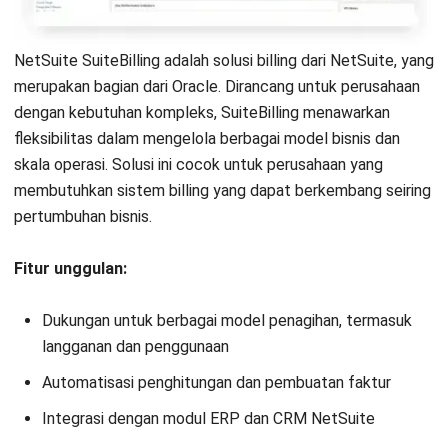
Jennifer Santoso CA, CFA, CPA
Head of Finance and Accounting
Expert Reviewer
Jennifer merupakan seorang profesional akuntansi yang
memiliki gelar Bachelor of Accounting dari President
University dan melanjutkan pendidikan ke jenjang Master
of Accounting dari National University of Singapore.
Pengalaman pendidikan ini membentuk kemampuannya
dalam memahami dan menerapkan prinsip akuntansi
serta manajemen keuangan dalam praktik bisnis.
Pengalaman profesional di bidang keuangan dan
pelaporan mengasah keahliannya dalam analisis
finansial dan penyusunan laporan strategis. Selama
tujuh tahun terakhir, Jennifer mengelola fungsi keuangan
perusahaan di HashMicro, yang memperkuat
kemampuannya dalam optimalisasi proses akuntansi,
pengendalian internal, serta pengambilan keputusan
berbasis data finansial untuk mendukung pertumbuhan
bisnis.