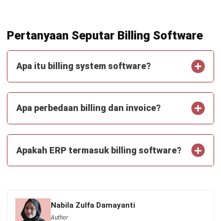
Manufacturing
Wholesale
Retail
Construction
Engineering
Mining
FnB
Facility
Agriculture
Central Kitchen
Home
Industri
Produk
Tentang Kami
Hubungi Kami
© BusinessTech by Hashmicro