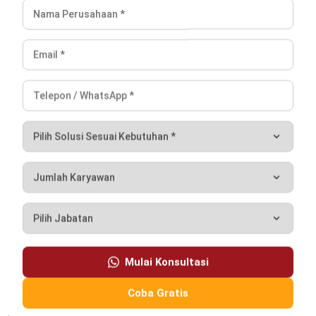
TENTANG KAMI
HashMicro
Penyedia solusi ERP dengan rangkaian software
terlengkap untuk berbagai jenis industri, yang dapat
disesuaikan dengan kebutuhan setiap bisnis.
HUBUNGI KAMI
Jalan Balikpapan Raya No. 9 A - C, Daerah Khusus Ibukota
Jakarta 10160
021 5099 6750
+62-812-2284-6776
hello@hashmicro.co.id
partnership@hashmicro.com