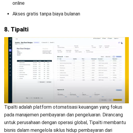
INVOICING
Pengertian dan Manfaat OCR Invoice
bagi Bisnis
Dewi Sartika
- 28/08/2025
Jalankan Bisnis Lebih Mudah
Bersama HashMicro
Mulai demo gratis hari ini tanpa komitmen. Dapatkan solusi terbaik