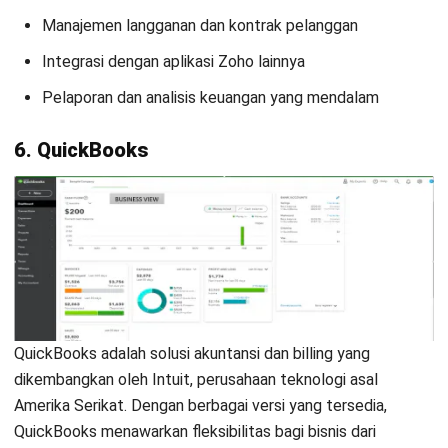
INVOICING
Invoice Aging: Strategi Kelola Umur
Piutang & Cash Flow
Dewi Sartika
- 09/06/2026
INVOICING
Transformasi Invoice Recognition