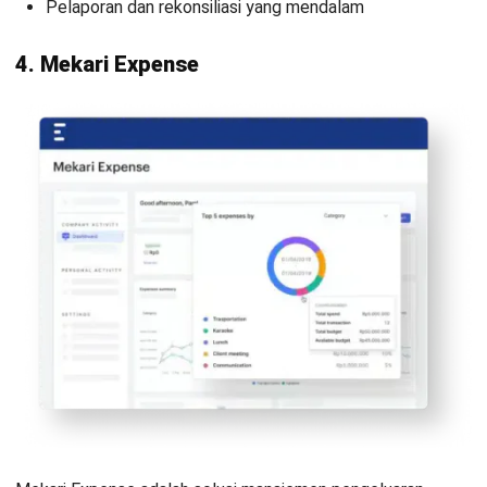
HashMicro berpegang pada standar editorial yang ketat
dan menggunakan sumber utama seperti regulasi
pemerintah, pedoman industri, serta publikasi terpercaya
untuk memastikan konten yang akurat dan relevan.
Pelajari lebih lanjut tentang cara kami menjaga
ketepatan, kelengkapan, dan objektivitas konten dengan
membaca
Panduan Editorial kami
.
Konsultasi
Gratis
dan Dapatkan Solusi
yang Tepat