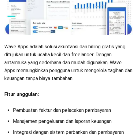
INVOICING
Automated Invoice Processing:
Strategi Efisiensi Bisnis 2026
Dewi Sartika
- 16/07/2026