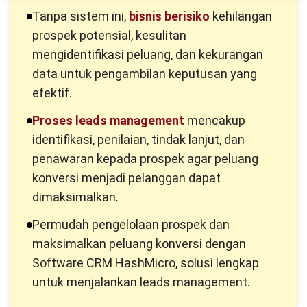
prospek dengan lebih baik.
3. Otomatisasi penanganan leads
Fitur otomatisasi Leads CRM HashMicro
memungkinkan
pengiriman email follow-up, pesan otomatis, dan
penjadwalan pertemuan dilakukan tanpa intervensi manual.
Ini menghemat waktu, menjaga konsistensi komunikasi, dan
memastikan prospek mendapat respons cepat, sehingga
peluang konversi meningkat.
4. Menyediakan laporan dan analisis kinerja
Sistem ini menyediakan laporan dan analisis performa
prospek, termasuk tingkat konversi, sumber prospek paling
efektif, dan durasi konversi. Informasi ini membantu evaluasi
strategi pemasaran dan penjualan, serta mengambil
keputusan yang lebih tepat berdasarkan data.