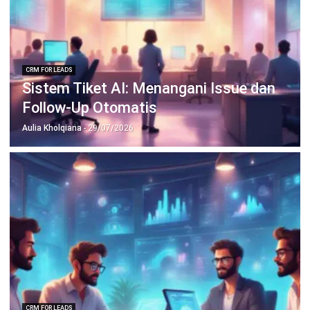
CRM FOR LEADS
Komponen CRM: Optimalkan
Manajemen Hubungan Pelanggan
Anatha Ginting
- 27/07/2026
Jalankan Bisnis Lebih Mudah
Bersama HashMicro
Mulai demo gratis hari ini tanpa komitmen. Dapatkan solusi terbaik