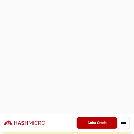
beberapa fungsi utama yang bisa dimanfaatkan oleh bisnis:
1. Menilai kualitas leads
Sistem ini membantu menilai setiap prospek berdasarkan
kriteria seperti ketertarikan, keterlibatan, dan potensi
pembelian. Dengan ini, tim dapat memprioritaskan prospek
yang lebih menjanjikan, sehingga sumber daya digunakan
secara optimal dan waktu tidak terbuang pada prospek
yang kurang potensial.
2. Mengumpulkan data leads
Leads management software
memudahkan pengumpulan
informasi penting dari calon pelanggan melalui formulir
kontak,
lead magnets
, atau landing page khusus. Data yang
tersimpan, seperti nama, email, dan nomor telepon,
memungkinkan bisnis memahami preferensi dan kebutuhan