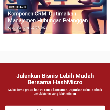
PRODUK
ERP
Inventory
Asset
CRM
Leads
Invoicing
Accounting
Procurement
POS (Point of Sales)
HRM
WMS
INDUSTRI