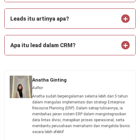
CRM FOR LEADS
Sistem Tiket AI: Menangani Issue dan
Follow-Up Otomatis
Aulia Kholqiana
- 29/07/2026