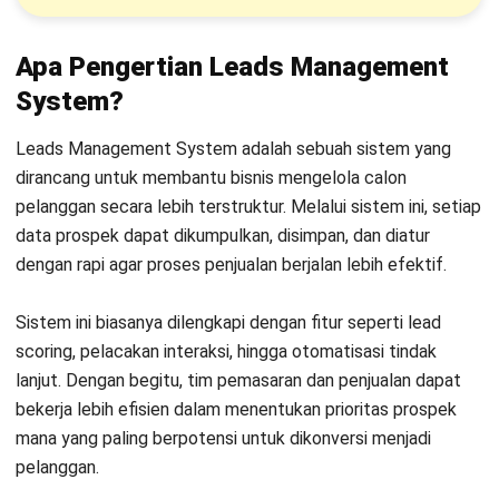
5. Melacak interaksi dengan leads
Dengan
proses lead nurturing yang efisien
, semua interaksi
prospek (melalui email, telepon, media sosial, atau saluran
lain) dicatat oleh sistem. Dengan catatan ini, tim bisa
menyesuaikan pendekatan secara personal dan relevan,
meningkatkan keterlibatan prospek, dan akhirnya
memperbesar peluang konversi.
Apa Dampak Bisnis Tidak
Menggunakan Leads Management
System?
Tidak menggunakan Leads Management System bisa
berdampak signifikan pada efektivitas penjualan dan
pertumbuhan bisnis. Berikut beberapa konsekuensi yang
sering terjadi: