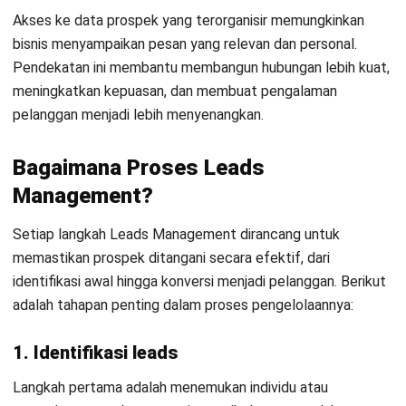
kehilangan momentum.
Bisnis juga dapat mengidentifikasi peluang penjualan lebih
cepat dan menyesuaikan strategi secara tepat.
Pemantauan prospek yang sistematis membuat setiap
langkah penjualan lebih efisien, meningkatkan kemungkinan
konversi, dan mengurangi risiko prospek terlewat.
Manajemen sales pipeline:
Memantau setiap prospek
dari tahap awal hingga konversi, memudahkan prioritas
leads yang paling potensial.
Kualifikasi dan penilaian leads (lead scoring):
Menilai
kualitas prospek secara otomatis sehingga tim bisa
fokus menindaklanjuti yang berpotensi tinggi.
Otomatisasi follow-up dan pengingat:
Mengirim
pengingat otomatis untuk tindak lanjut prospek agar