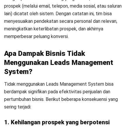
baik.
2. Meningkatkan efisiensi dan produktivitas
Fitur otomatisasi dalam sistem membantu tim mengerjakan
tugas rutin, seperti pengiriman email follow-up atau
penjadwalan panggilan, tanpa intervensi manual. Hasilnya,
tim bisa fokus pada kegiatan strategis, seperti membina
prospek yang berpotensi tinggi dan merancang strategi
pemasaran lebih efektif.
3. Meningkatkan konversi leads menjadi
pelanggan
Dengan sistem yang menilai kualitas prospek dan memantau
interaksi secara terstruktur, tim penjualan dapat
menyesuaikan pendekatan dengan tepat. Hal ini
meningkatkan kemungkinan leads berubah menjadi
pelanggan nyata, sehingga penjualan pun meningkat.