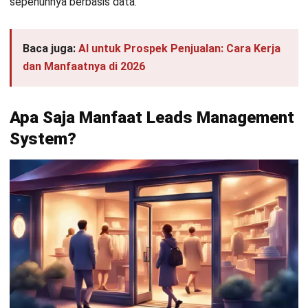
1. Identifikasi leads
Langkah pertama adalah menemukan individu atau
perusahaan yang berpotensi tertarik dengan produk atau
layanan. Hal ini dapat dilakukan melalui formulir kontak di
situs web, partisipasi dalam acara industri, atau penggunaan
strategi pemasaran otomatis.
2. Kualifikasi leads
Setelah prospek teridentifikasi, bisnis perlu menilai sejauh
mana kecocokan mereka dengan produk atau layanan yang
ditawarkan. Proses ini melibatkan pengumpulan informasi
untuk mengetahui kebutuhan prospek dan menentukan
apakah mereka layak menjadi pelanggan potensial.
3. Penjadwalan follow-up
Prospek yang sudah terkualifikasi kemudian dijadwalkan