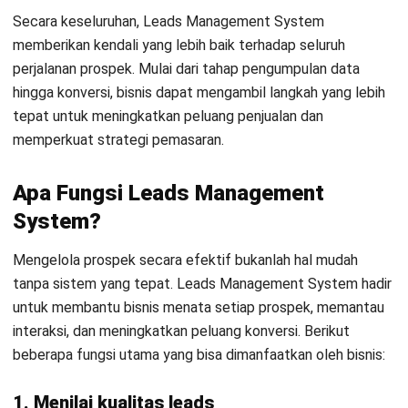
1. Kehilangan prospek yang berpotensi
Tanpa sistem yang terstruktur, prospek penting bisa
terabaikan atau terlupakan. Akibatnya, peluang untuk
mengubah calon pelanggan menjadi pelanggan nyata hilang,
dan potensi pendapatan jangka panjang menurun.
2. Kesulitan mengidentifikasi peluang
Tanpa penilaian sistematis terhadap kualitas prospek, bisnis
sulit menentukan leads mana yang paling berpotensi.
Sumber daya pun sering dialokasikan tidak efisien,
sementara peluang terbaik terlewat begitu saja.
3. Kekurangan data dan analisis mendalam
Ketiadaan sistem membuat bisnis kesulitan mengumpulkan
data dan melakukan analisis yang akurat. Hal ini