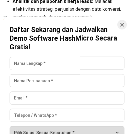
data lintas divisi, merapikan proses operasional, serta
membantu perusahaan memahami dan mengelola bisnis
secara lebih efektif.
Chelsea Gunawan, B.Acc.
Senior Business Development Manager
Expert Reviewer
Chelsea adalah seorang pakar yang memiliki gelar
Bachelor of Accounting dari Victoria University of
Wellington, dengan latar belakang analisis bisnis dan
manajemen keuangan. alam analisis bisnis dan
manajemen keuangan. Latar belakang akuntansi ini
membentuk pendekatan analisisnya dalam memahami
dinamika bisnis dan strategi pertumbuhan perusahaan.
Selama lima tahun terakhir, Chelsea mulai berkecimpung
dalam dunia business development di HashMicro, yang
memperkuat keahliannya dalam sales strategy,
negosiasi, pembangunan kemitraan strategis, serta
pengelolaan pipeline penjualan untuk mendorong
pertumbuhan bisnis yang berkelanjutan.