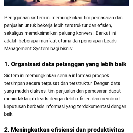
untuk tindak lanjut. Komunikasi dapat dilakukan melalui
telepon, email, atau pertemuan langsung, dengan tujuan
memberikan informasi tambahan dan membangun hubungan
lebih dekat.
4. Penjualan
Langkah akhir adalah menawarkan produk atau layanan
kepada prospek. Tim penjualan menggunakan presentasi
atau diskusi strategis untuk meyakinkan prospek, sehingga
peluang konversi meningkat dan prospek dapat menjadi
pelanggan tetap.
Optimalkan Pengelolaan Leads
dengan Software CRM dari HashMicro