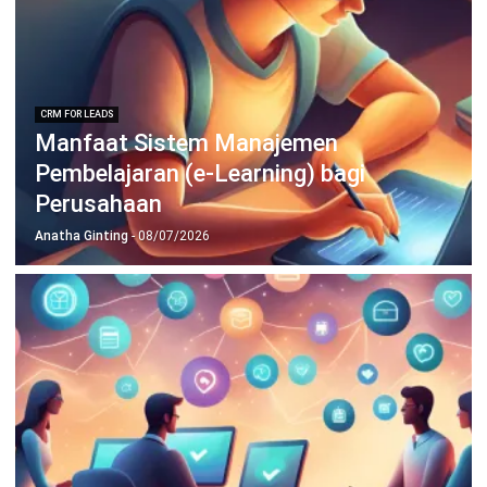
TENTANG KAMI
HashMicro
Penyedia solusi ERP dengan rangkaian software
terlengkap untuk berbagai jenis industri, yang dapat
disesuaikan dengan kebutuhan setiap bisnis.
HUBUNGI KAMI
Jalan Balikpapan Raya No. 9 A - C, Daerah Khusus Ibukota
Jakarta 10160
021 5099 6750
+62-812-2284-6776
hello@hashmicro.co.id
partnership@hashmicro.com