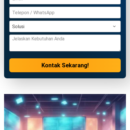
CRM FOR LEADS
Manfaat Sistem Manajemen
Pembelajaran (e-Learning) bagi
Perusahaan
Anatha Ginting
- 08/07/2026