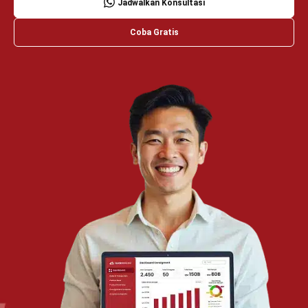
Manufacturing
Wholesale
Retail
Construction
Engineering
Mining
FnB
Facility
Agriculture
Central Kitchen
Home
Industri
Produk
Tentang Kami
Hubungi Kami
© BusinessTech by Hashmicro