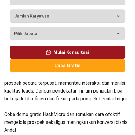
HashMicro berpegang pada standar editorial yang ketat
dan menggunakan sumber utama seperti regulasi
pemerintah, pedoman industri, serta publikasi terpercaya
untuk memastikan konten yang akurat dan relevan.
Pelajari lebih lanjut tentang cara kami menjaga
ketepatan, kelengkapan, dan objektivitas konten dengan
membaca
Panduan Editorial kami
.
Konsultasi
Gratis
dan Dapatkan Solusi
yang Tepat