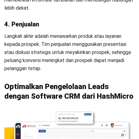
gratis
dan rasakan kemudahan serta efektivitasnya dalam
meningkatkan penjualan bisnis Anda.
Kesimpulan
Leads management adalah proses mengidentifikasi, menilai,
dan menindaklanjuti prospek agar setiap peluang penjualan
dapat dimanfaatkan secara optimal. Sistem ini membantu
bisnis memahami perilaku prospek dan menentukan prioritas
tindakan yang tepat.
Mulai Konsultasi
Coba Gratis
Software CRM dari HashMicro
mendukung implementasi
Leads Management System dengan menyimpan data
prospek secara terpusat, memantau interaksi, dan menilai
kualitas leads. Dengan pendekatan ini, tim penjualan bisa
bekerja lebih efisien dan fokus pada prospek bernilai tinggi.
Coba
demo gratis
HashMicro dan temukan cara efektif