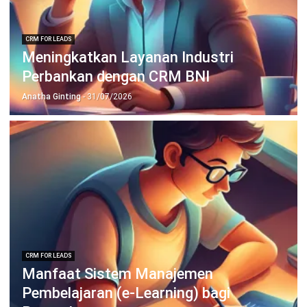
PRODUK
ERP
Inventory
Asset
CRM
Leads
Invoicing
Accounting
Procurement
POS (Point of Sales)
HRM
WMS
INDUSTRI