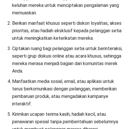
CRM mobile apps:
Aplikasi CRM yang tersedia di
platform Android dan iOS untuk koordinasi antar tim dan
memonitor pergerakan salesperson dengan akurat.
Integration to marketplaces:
Integrasi software
dengan platform marketplace terkemuka di Indonesia
seperti Tokopedia, Lazada, dan Shopee.
Automated promotion management:
Sistem secara
otomatis menerapkan promosi yang relevan
berdasarkan item-item yang ada di keranjang belanja
dalam satu kali pesanan
Loyalty points management:
Aplikasi loyalty program
yang mampu mengelola program loyalitas kepada
pelanggan perusahaan retail melalui software CRM,
POS, dan Sales.
Email marketing management:
Segmentasikan