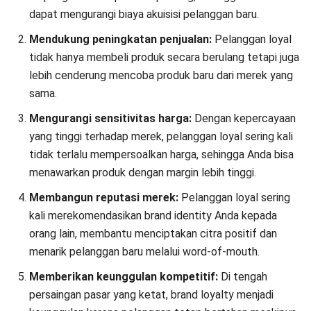
Pelanggan habitual membeli produk dari merek tertentu
karena kebiasaan yang sudah terbentuk. Mereka tidak
sepenuhnya loyal, tetapi cenderung terus membeli selama
tidak ada perubahan besar, seperti kenaikan harga,
penurunan kualitas, atau munculnya pesaing dengan
penawaran lebih menarik.
3. Satisfied
Pelanggan pada tahap ini merasa puas dengan produk atau
layanan yang ditawarkan merek. Mereka cenderung tetap
menggunakan produk karena merasa cocok, tetapi masih
mudah terpengaruh oleh faktor eksternal, seperti promosi
kompetitor atau inovasi baru.
4. Liking the brand
Pelanggan di tingkat ini mulai menyukai merek tertentu
karena pengalaman positif yang mereka alami. Ada