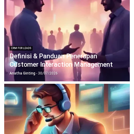
TENTANG KAMI
HashMicro
Penyedia solusi ERP dengan rangkaian software
terlengkap untuk berbagai jenis industri, yang dapat
disesuaikan dengan kebutuhan setiap bisnis.
HUBUNGI KAMI
Jalan Balikpapan Raya No. 9 A - C, Daerah Khusus Ibukota
Jakarta 10160
021 5099 6750
+62-812-2284-6776
hello@hashmicro.co.id
partnership@hashmicro.com