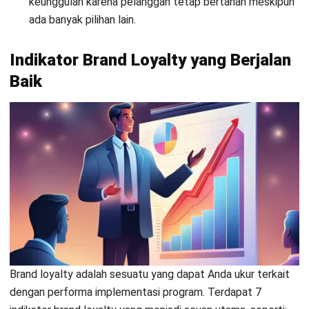
hubungan emosional yang mulai terbentuk. Mereka
cenderung selektif dan mulai menjadikan merek tersebut
sebagai pilihan utama, meskipun belum sepenuhnya sulit
berpaling jika ada tawaran lebih baik.
5. Committed
Pada tingkat ini, pelanggan memiliki loyalitas yang kuat
terhadap merek. Mereka tidak hanya membeli secara rutin
tetapi juga mendukung merek secara aktif, seperti
merekomendasikan kepada orang lain atau membela merek
saat ada kritik.
Hubungan emosional mereka sangat kuat sehingga sulit
untuk dipengaruhi oleh kompetitor, bahkan jika ada produk
serupa dengan harga lebih murah. Pelanggan committed
adalah aset berharga karena mereka menjadi duta merek