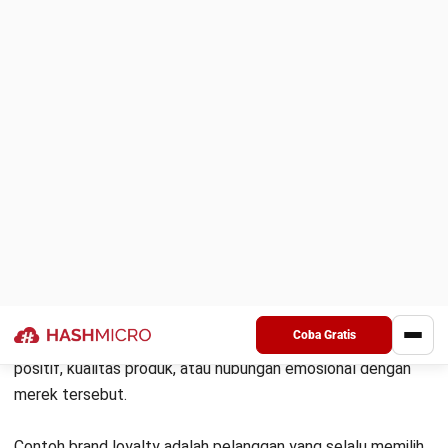
yang tinggi menunjukkan loyalitas yang baik.
Frekuensi dan volume pembelian:
Pelanggan setia
cenderung membeli lebih sering dan dalam jumlah yang
lebih besar dibanding pelanggan biasa.
Interaksi positif di media sosial:
Pelanggan loyal
sering kali berinteraksi dengan merek Anda di media
sosial, seperti memberikan ulasan positif, komentar,
atau berbagi konten Anda.
Kesediaan membayar lebih mahal:
Pelanggan yang
loyal sering kali tidak sensitif terhadap harga dan
bersedia membayar lebih demi mendapatkan produk
atau layanan dari merek favorit mereka.
Penggunaan program loyalitas:
Keaktifan pelanggan
dalam menggunakan
loyalty program
, seperti reward
points atau membership, menunjukkan keterikatan
mereka dengan merek Anda.