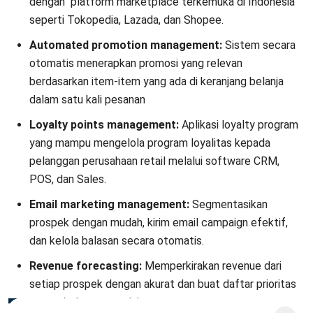
meliputi implementasi sistem ERP, integrasi proses
bisnis, serta pemanfaatan ERP untuk meningkatkan
efisiensi dan visibilitas operasional perusahaan.
Chelsea Gunawan, B.Acc.
Senior Business Development Manager
Expert Reviewer
Chelsea adalah seorang pakar yang memiliki gelar
Bachelor of Accounting dari Victoria University of
Wellington, dengan latar belakang analisis bisnis dan
manajemen keuangan. alam analisis bisnis dan
manajemen keuangan. Latar belakang akuntansi ini
membentuk pendekatan analisisnya dalam memahami
dinamika bisnis dan strategi pertumbuhan perusahaan.
Selama lima tahun terakhir, Chelsea mulai berkecimpung
dalam dunia business development di HashMicro, yang
memperkuat keahliannya dalam sales strategy,
negosiasi, pembangunan kemitraan strategis, serta
pengelolaan pipeline penjualan untuk mendorong
pertumbuhan bisnis yang berkelanjutan.