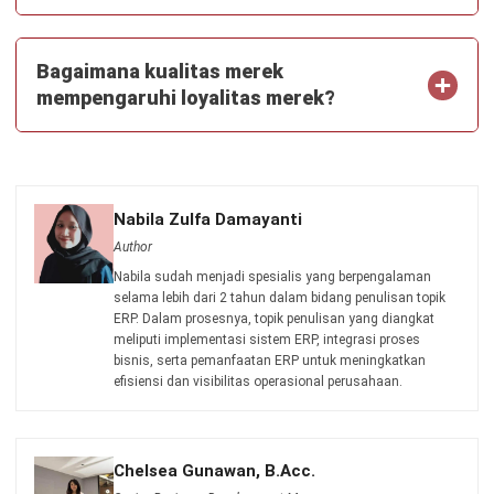
CRM FOR LEADS
AI untuk Prospek Penjualan: Cara Kerja
dan Manfaatnya di 2026
Aulia kholqiana
- 27/07/2026
CRM FOR LEADS
Leads Management System: Fungsi