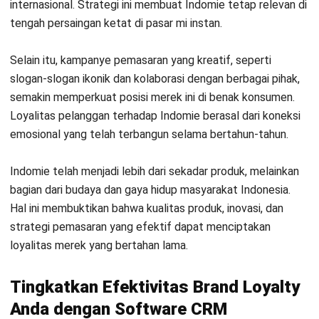
Untuk menumbuhkan brand loyalty yang efektif,
penggunaan
software CRM terbaik
dapat menjadi solusi
yang tepat. HashMicro, sebagai salah satu vendor CRM
terbaik di Indonesia, menawarkan fitur unggulan yang dapat
Anda coba melalui
demo gratis
. Klik banner berikut untuk
informasi selanjutnya.
Mulai Konsultasi
Coba Gratis