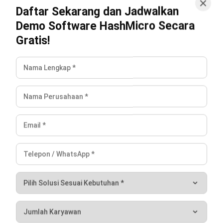
HashMicro berpegang pada standar editorial yang ketat
dan menggunakan sumber utama seperti regulasi
pemerintah, pedoman industri, serta publikasi terpercaya
untuk memastikan konten yang akurat dan relevan.
Pelajari lebih lanjut tentang cara kami menjaga
ketepatan, kelengkapan, dan objektivitas konten dengan
membaca
Panduan Editorial kami
.
Konsultasi
Gratis
dan Dapatkan Solusi
yang Tepat