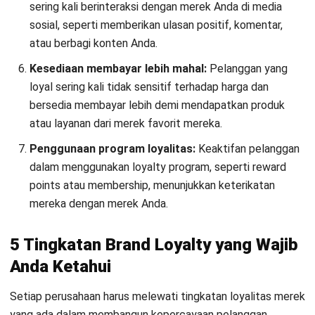
membangun kepercayaan pelanggan terhadap brand yang
Anda miliki. Oleh karena itu, berikut adalah 8 langkah
meningkatkan brand loyalty untuk bisnis Anda:
Pastikan produk atau layanan memenuhi kebutuhan
pelanggan, dan selalu tanggap terhadap masukan atau
keluhan mereka untuk menciptakan pengalaman yang
memuaskan.
Berikan manfaat khusus seperti diskon loyalitas, akses
prioritas, atau hadiah eksklusif kepada pelanggan setia
untuk meningkatkan keterikatan mereka.
Ciptakan ruang bagi pelanggan setia untuk berinteraksi,
seperti grup diskusi online atau acara khusus, sehingga
mereka merasa menjadi bagian dari komunitas merek
Anda.
Manfaatkan media sosial, email, atau aplikasi untuk