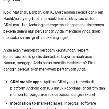
Apa itu loyalty dalam marketing?
Apa perbedaan antara brand loyalty dan
customer loyalty?
Bagaimana kualitas merek
mempengaruhi loyalitas merek?
Nabila Zulfa Damayanti
Author
Nabila sudah menjadi spesialis yang berpengalaman
selama lebih dari 2 tahun dalam bidang penulisan topik
ERP. Dalam prosesnya, topik penulisan yang diangkat