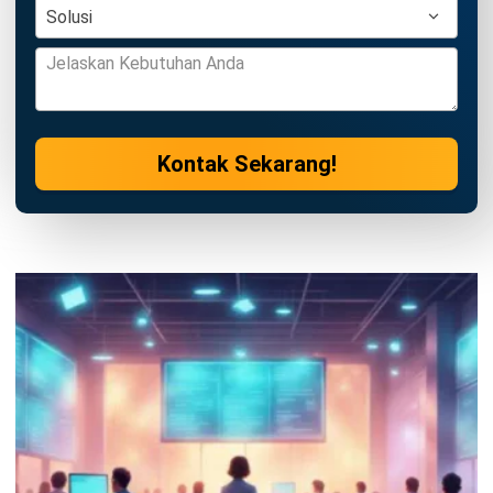
CRM FOR LEADS
Manfaat Sistem Manajemen
Pembelajaran (e-Learning) bagi
Perusahaan
Anatha Ginting
- 08/07/2026
Jalankan Bisnis Lebih Mudah
Bersama HashMicro
Mulai demo gratis hari ini tanpa komitmen. Dapatkan solusi terbaik