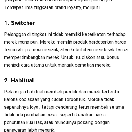
terus berkomunikasi dengan pelanggan, memberikan
pembaruan produk, atau mengadakan kampanye
interaktif.
Kirimkan ucapan terima kasih, hadiah kecil, atau
penawaran spesial tanpa pemberitahuan sebelumnya
untuk membuat pelanggan merasa dihargai.
Gunakan data dan survei untuk mengukur loyalitas
pelanggan, lalu perbaiki strategi berdasarkan umpan
balik mereka.
Contoh Brand Loyalty yang Sukses di
Indonesia
Indomie merupakan salah satu contoh brand loyalty yang
sukses di Indonesia. Produk ini tidak hanya memenuhi
kebutuhan konsumen akan makanan praktis tetapi juga
berhasil menciptakan pengalaman rasa yang melekat di hati