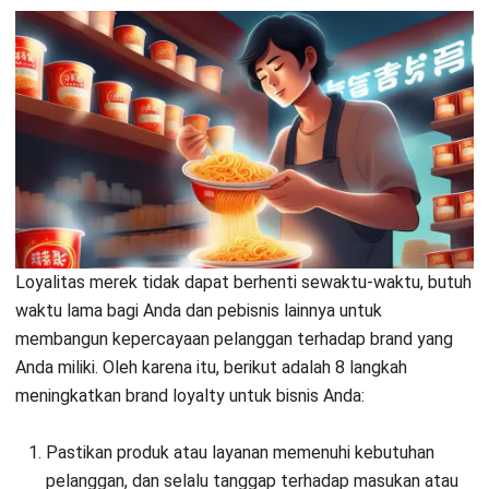
Membangun brand loyalty bukanlah hal yang mudah. Untuk
itu, software CRM menjadi pilihan teratas para pebisnis
dalam hal tools yang mendukung implementasi strategi
brand loyalty. Sebagai salah satu vendor CRM terbaik di
Indonesia,
HashMicro
menawarkan beragam keuntungan
bagi Anda.
iBox, Matahari, Banban, dan K3Mart adalah sedikit dari klien
HashMicro yang telah membuktikan efektivitas sistem
CRM-nya. Jika Anda ingin mengetahui bagaimana sistemnya
bekerja dalam alur perusahaan Anda, mengapa Anda tidak
mencoba
demo gratis
sekarang juga?
Anda akan mendapat beragam keuntungan, seperti
konsultasi bisnis gratis dan bebas biaya tambah user.
Namun, mengapa Anda harus memilih HashMicro? Fitur
canggih berikut akan menjawab pertanyaan Anda.