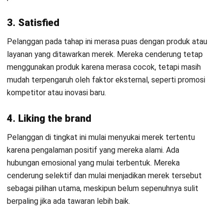
mereka.
Kesuksesan Indomie juga didukung oleh inovasi yang
berkelanjutan, seperti peluncuran varian rasa baru yang
sesuai dengan selera pasar, mulai dari rasa lokal hingga
internasional. Strategi ini membuat Indomie tetap relevan di
tengah persaingan ketat di pasar mi instan.
Selain itu, kampanye pemasaran yang kreatif, seperti
slogan-slogan ikonik dan kolaborasi dengan berbagai pihak,
semakin memperkuat posisi merek ini di benak konsumen.
Loyalitas pelanggan terhadap Indomie berasal dari koneksi
emosional yang telah terbangun selama bertahun-tahun.
Indomie telah menjadi lebih dari sekadar produk, melainkan
bagian dari budaya dan gaya hidup masyarakat Indonesia.
Hal ini membuktikan bahwa kualitas produk, inovasi, dan