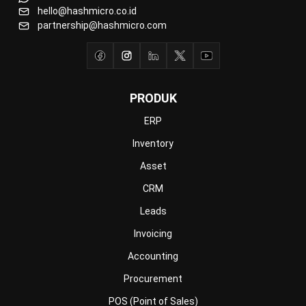
WMS
INDUSTRI
Manufacturing
Wholesale
Retail
Construction
Engineering
Mining
FnB
Facility
Agriculture
Central Kitchen