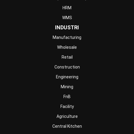
Home
Industri
Produk
Tentang Kami
Hubungi Kami
© BusinessTech by Hashmicro