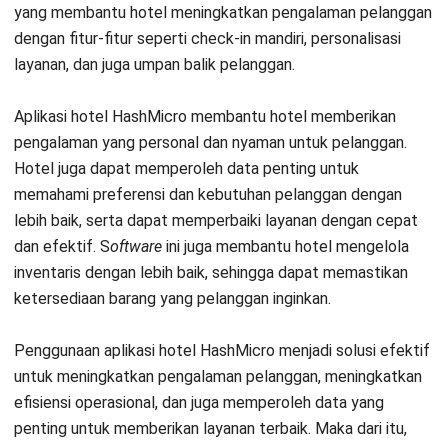
loyalitas pelanggan dan memenuhi kebutuhan mereka
dengan lebih baik.