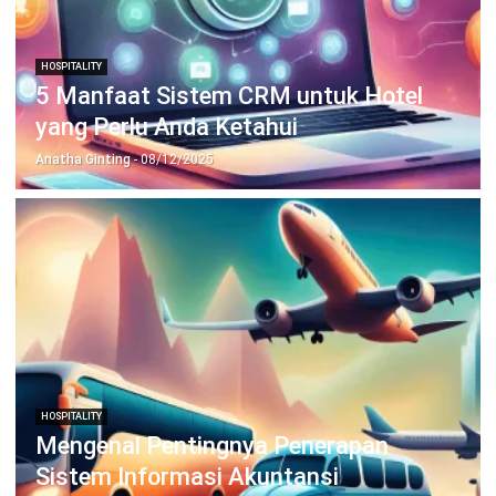
Dewi Sartika
- 26/01/2026
HOSPITALITY
Manfaat Sistem Akuntansi bagi
Industri Perhotelan
Dewi Sartika
- 06/03/2026