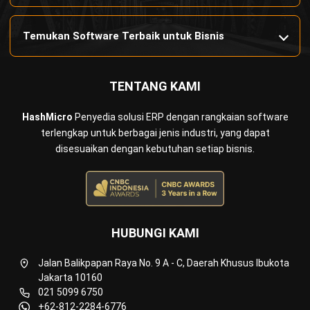
partnership@hashmicro.com
PRODUK
ERP
Inventory
Asset
CRM
Leads
Invoicing
Accounting
Procurement
POS (Point of Sales)
HRM