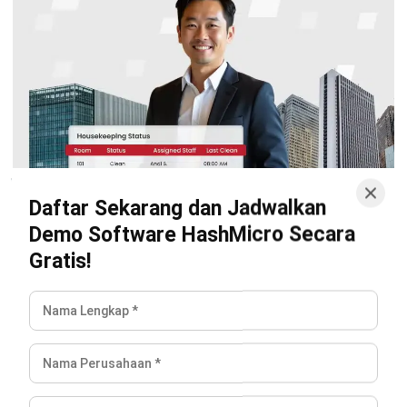
bisnis. Saya mengutamakan pendekatan yang aplikatif
dan informatif agar dapat membantu para pelaku bisnis
profesional dengan informasi yang solutif untuk
meningkatkan performa bisnis.
HashMicro berpegang pada standar editorial yang ketat
dan menggunakan sumber utama seperti regulasi
pemerintah, pedoman industri, serta publikasi terpercaya
untuk memastikan konten yang akurat dan relevan.
Pelajari lebih lanjut tentang cara kami menjaga
ketepatan, kelengkapan, dan objektivitas konten dengan
Mulai Konsultasi
membaca
Panduan Editorial kami
.
Coba Gratis
Konsultasi
Gratis
dan Dapatkan Solusi
yang Tepat