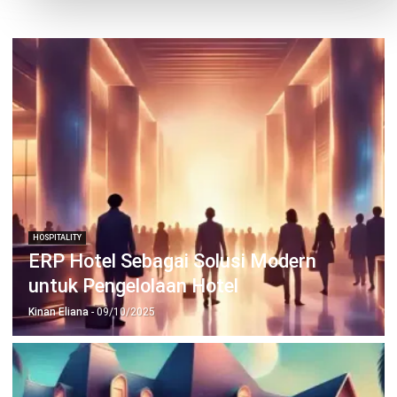
HOSPITALITY
7 Rekomendasi Software Manajemen
Hotel Terbaik di Indonesia
Novi Herawati
- 26/02/2026