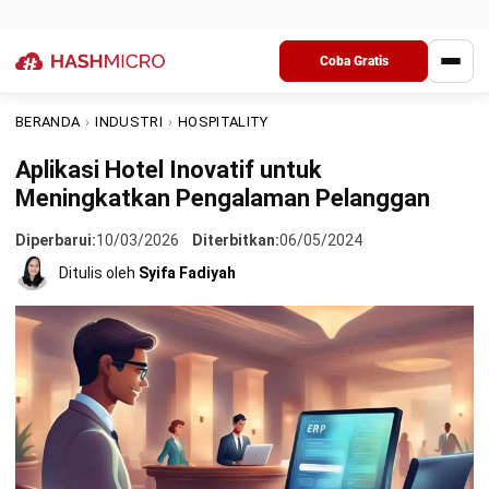
Meningkatkan pengalaman pelanggan di hotel menjadi hal
yang penting, karena pelanggan yang puas akan lebih
cenderung untuk kembali menginap dan merekomendasikan
hotel tersebut kepada orang lain. Namun, meningkatkan
pengalaman pelanggan di hotel bisa menjadi tantangan yang
besar karena ekspektasi pelanggan yang semakin tinggi.
Namun u
ntuk mengatasi tantangan ini, hotel perlu
mengadopsi aplikasi hotel sebagai cara yang efektif.
Aplikasi ini memungkinkan hotel memberikan layanan yang
lebih personal dan memudahkan pelanggan mengakses
informasi tentang hotel dan fasilitas yang disediakan. Selain
itu,
software
tersebut juga dapat meningkatkan efisiensi dan
kualitas layanan, meningkatkan keterlibatan pelanggan, dan
memberikan pengalaman yang lebih baik.