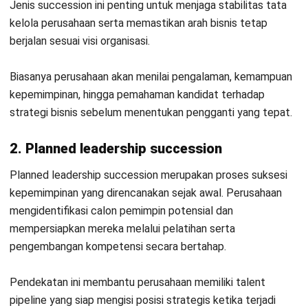
strategi rekrutmen, pengelolaan kinerja, pengembangan
organisasi, serta implementasi kebijakan HR yang
mendukung budaya kerja positif dan pertumbuhan
perusahaan.
HashMicro berpegang pada standar editorial yang ketat
dan menggunakan sumber utama seperti regulasi
pemerintah, pedoman industri, serta publikasi terpercaya
untuk memastikan konten yang akurat dan relevan.
Pelajari lebih lanjut tentang cara kami menjaga
ketepatan, kelengkapan, dan objektivitas konten dengan
membaca
Panduan Editorial kami
.
Konsultasi
Gratis
dan Dapatkan Solusi