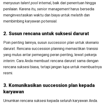
HRM
10 Program Kesehatan Karyawan yang
Wajib Ada di Perusahaan
Reno Wicaksana
- 28/07/2026
Kerja Lebih Mudah dengan
Hashy AI.
AI dalam sistem bisnis
yang tuntaskan semua