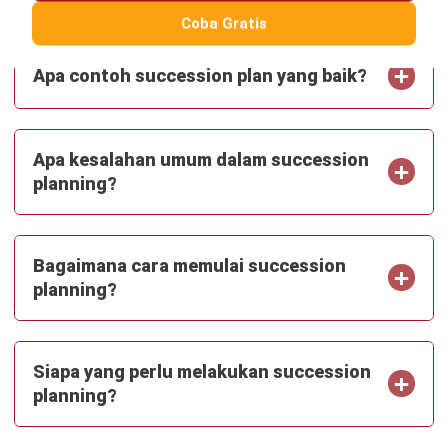
PRODUK
ERP
Inventory
Asset
CRM
Leads
Invoicing
Accounting
Procurement
POS (Point of Sales)
HRM
WMS
INDUSTRI