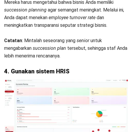
pekerjaanmu.
Hai, Hashy! Tolong buatkan
perbandingan P&L Q2 vs Q1
Laporan Perbandingan P&L Q2 vs Q1
2MB, File XLSX
Buka
Simpan
Coba Hashy Sekarang
Jalankan Bisnis Lebih Mudah
Bersama HashMicro
Mulai demo gratis hari ini tanpa komitmen. Dapatkan solusi terbaik
untuk bisnis yang lebih efisien.