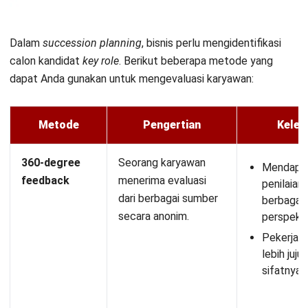
plan
.
Beberapa fitur yang Anda perlukan untuk perencanaan
suksesi adalah:
Automated reporting
: Anda dapat mengotomatiskan
pelaporan
succession planning
dengan sistem HRIS
,
sehingga laporannya akurat.
Employee record dan database
: Software HR
menyimpan data dan dokumen
talent pool
internal dalam
satu platform.
Learning management
: Sistem ini dapat memonitor
progres kandidat dan mengorganisir materi
pembelajaran
succession planning
.
Performance management
: Aplikasi HRIS harus bisa
melacak kinerja kandidat Anda, baik melalui tabel atau