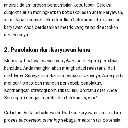
HRM
Apa Itu Quiet Quitting dan Bagaimana
Cara HR Mendeteksinya Sejak Dini?
Irga Afghani
- 05/08/2026