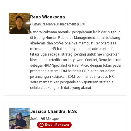
Manufacturing
Wholesale
Retail
Construction
Engineering
Mining
FnB
Facility
Agriculture
Central Kitchen
Home
Industri
Produk
Tentang Kami
Hubungi Kami
© BusinessTech by Hashmicro