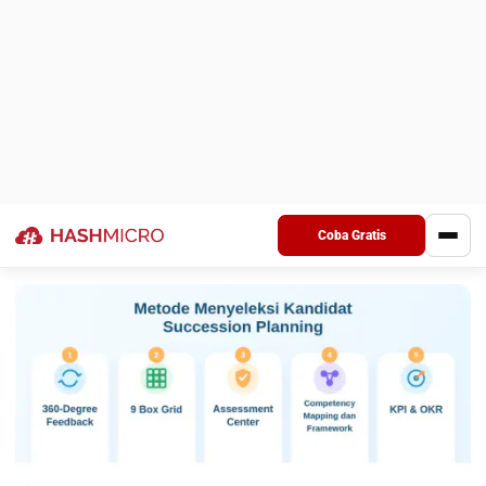
lebih menerima rencananya.
4. Gunakan sistem HRIS
Implementasikan aplikasi HRIS
dalam perusahaan Anda.
Sistem ini mengumpulkan semua data terkait
talent pool
dalam satu platform. Lewat data analitik, Anda dapat
memonitor dan mengevaluasi progres seorang staf
potensial. Hasil analisis ini berguna dalam proses
penyusunan
succession plan
dan
individual development