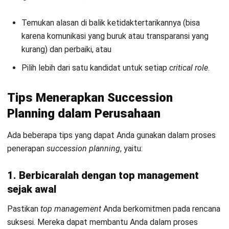
Dampak, dan Cara Menghadapinya
Aulia Kholqiana
- 05/08/2026
HRM
Salary Benchmarking: Cara HR
Menetapkan Gaji yang Adil dan
Kompetitif
Irga Afghani
- 06/08/2026