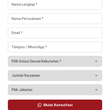
TENTANG KAMI
HashMicro
Penyedia solusi ERP dengan rangkaian software
terlengkap untuk berbagai jenis industri, yang dapat
disesuaikan dengan kebutuhan setiap bisnis.
HUBUNGI KAMI
Jalan Balikpapan Raya No. 9 A - C, Daerah Khusus Ibukota
Jakarta 10160
021 5099 6750
+62-812-2284-6776
hello@hashmicro.co.id
partnership@hashmicro.com