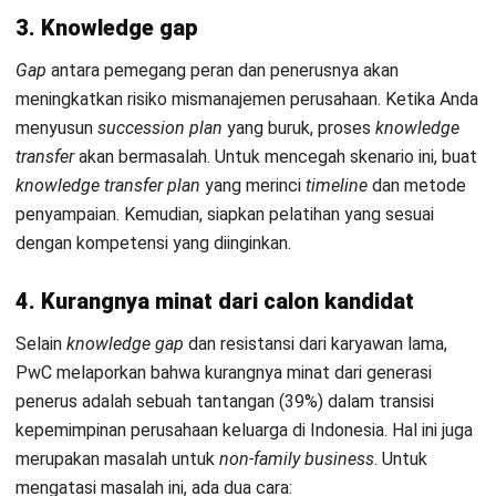
HRM
Strategi HRD Mengelola Negosiasi Gaji
Secara Efektif
Irga Afghani
- 04/08/2026
HRM
Apa Itu Quiet Firing? Kenali Tanda,