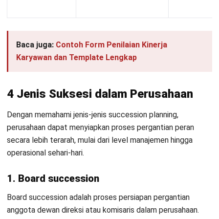
kinerja dan keterlibatan karyawan. Saat ini, Reno berperan
sebagai HRM Specialist di HashMicro dengan fokus pada
penerapan sistem HRM berbasis ERP. Ia terlibat dalam
perancangan kebijakan SDM, optimalisasi proses HR,
serta memastikan pengambilan keputusan strategis
selalu didukung oleh data yang akurat.
Jessica Chandra, B.Sc.
Senior HR Manager
Expert Reviewer
Jessica adalah seorang pakar yang memiliki gelar
Bachelor of Science (BSc) dalam Psychology dari
University of London yang didukung oleh pemahaman
mendalam tentang perilaku manusia dan dinamika
organisasi. Latar belakang psikologi ini memberikan
keahlian khusus dalam memahami motivasi karyawan,
mengelola pengembangan talenta, dan menciptakan kerja
sama yang harmonis di dalam tim.. Selama sembilan
tahun terakhir, Jessica mendalami bidang Human
Resource Management, mengembangkan keahlian dalam