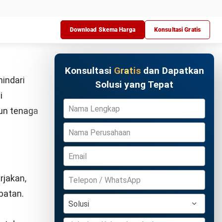
s
lebih
Coba Gratis
di semua
ya
daptasi
n seluruh
tuk
ah