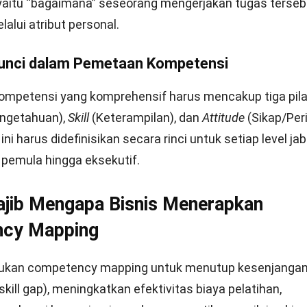
oding
untuk programmer, pemahaman hukum pajak untu
u pengoperasian mesin untuk operator pabrik. Keahlian i
 mudah diukur dan disertifikasi.
ip & Behavioral Competencies
cakup kemampuan interpersonal dan manajerial yang dip
 tim atau berinteraksi dengan orang lain secara efekti
iputi kemampuan pengambilan keputusan strategis, neg
ktif, dan manajemen konflik.
Efektif Membuat Competency Mappin