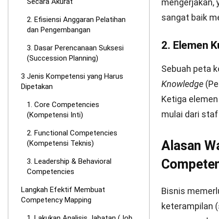
kemampuan
c
akuntansi, ata
biasanya lebih
3. Leadersh
Jenis ini men
untuk memimpin
Contohnya mel
komunikasi efe
Langkah 