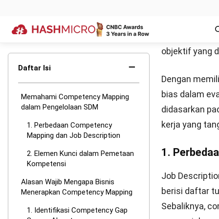
(keahlian spes
(kemampuan int
detailnya:
1. Core Com
Ini adalah kom
level, yang me
mencakup inte
terhadap peru
organisasi dal
2. Function
Kompetensi ini
menyelesaikan