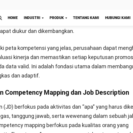
ifik pekerjaan), dan Behavioral/Leadership Competencie
erpersonal dan manajerial). Berikut adalah penjelasan 
Mulai Konsultasi
petencies (Kompetensi Inti)
petensi dasar yang wajib dimiliki oleh setiap karyawan 
ncerminkan nilai-nilai dan budaya perusahaan. Contohn
gritas, orientasi pada pelanggan, dan kemampuan bera
bahan. Kompetensi ini menjadi perekat yang menyatuka
am satu visi yang sama.
al Competencies (Kompetensi Teknis)
 berkaitan dengan keahlian spesifik yang dibutuhkan un
 tugas teknis dalam sebuah pekerjaan. Contohnya adal