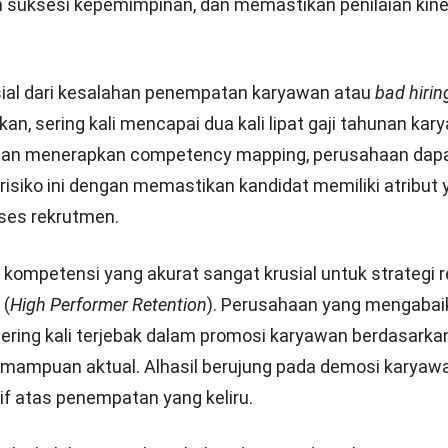
tan competency mapping meliputi analisis jabatan, p
si, penentuan level kemahiran (proficiency levels), p
wan, hingga analisis gap untuk pengembangan.