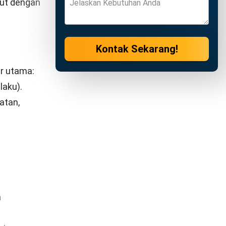
k staf
ni
erlukan
f.
osiasi,
g