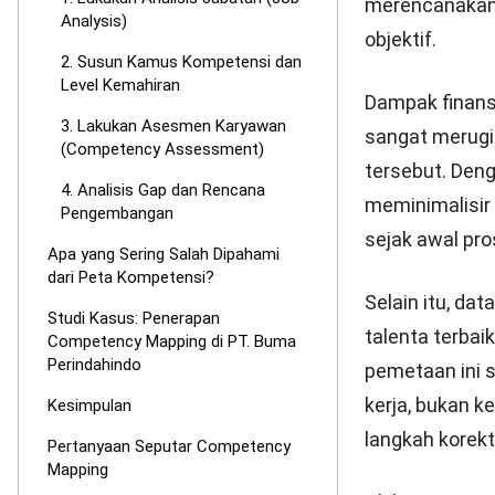
Proses pembua
kamus kompeten
asesmen karya