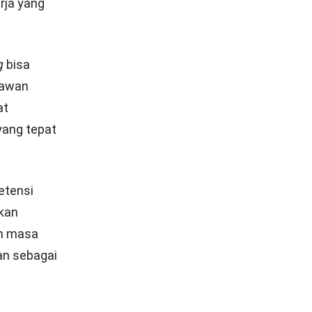
enyusunan
elaksanaan