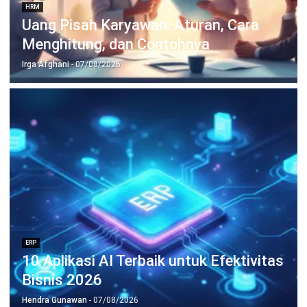
HRM
Mengenal Cuti Block Leave dan
Manfaatnya bagi Perusahaan
Irga Afghani
- 07/08/2026