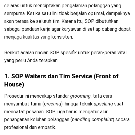
setiap interaksi dengan pelanggan meninggalkan kesan
positif dan mendorong kunjungan ulang.
2. SOP Dapur dan Produksi Makanan (Back
of House)
Di area dapur, SOP mengatur persiapan bahan baku (
mise en
place
) dan teknik memasak sesuai resep standar (
recipe
management
). Konsistensi rasa dan porsi sangat
bergantung pada kepatuhan tim dapur terhadap prosedur ini.
3. SOP Kasir dan Manajemen Transaksi
SOP kasir mengatur alur kerja mulai dari pembukaan sistem
POS, penerimaan berbagai metode pembayaran, hingga
pengelolaan uang kas kecil. Prosedur penanganan
pembatalan transaksi (
void/refund
) harus diperjelas untuk
mencegah kecurangan internal (
fraud
).