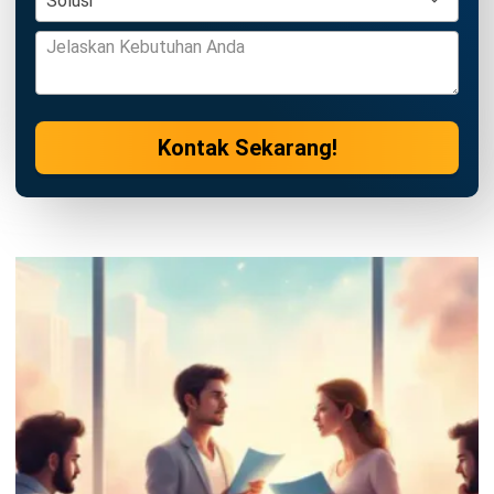
Uang Pisah Karyawan: Aturan, Cara
Menghitung, dan Contohnya
Irga Afghani
- 07/08/2026
ERP
10 Aplikasi AI Terbaik untuk Efektivitas
Bisnis 2026
Hendra Gunawan
- 07/08/2026