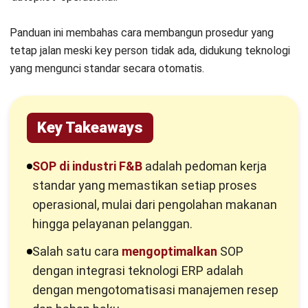
SOP yang jelas membantu karyawan F&B
memahami tanggung jawab kerja,
mengurangi kesalahan, dan menjaga standar
layanan.
Pengertian dan Pentingnya SOP di
Industri F&B
Dalam dunia bisnis kuliner yang bergerak cepat, SOP
(Standar Operasional Prosedur) berfungsi sebagai
cetak biru
yang mencegah kekacauan operasional. Saya mengamati
bahwa restoran tanpa SOP yang jelas sering mengalami
variabilitas rasa makanan dan layanan yang buruk.