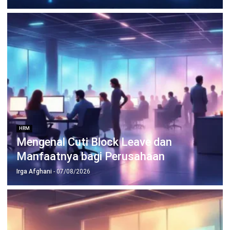
HRM
Merit Pay Adalah: Cara Kerja dan
Penerapannya
Irga Afghani
- 06/08/2026