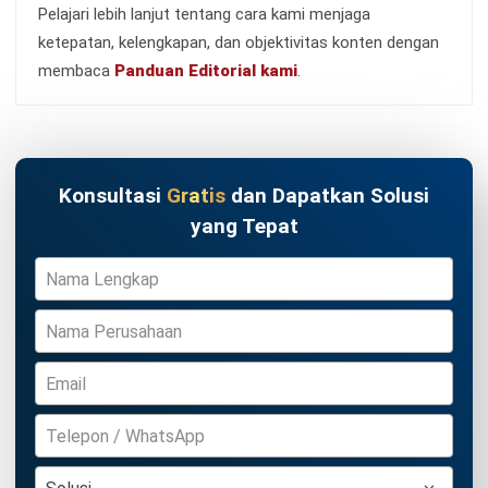
Kontak Sekarang!
HRM