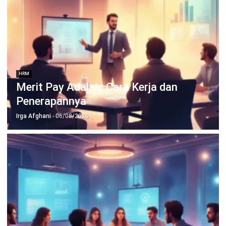
HRM
HR Transformation: Roadmap 7 Tahap
bagi Perusahaan
Aulia Kholqiana
- 07/08/2026
HRM
Apa Itu Quiet Quitting dan Bagaimana
Cara HR Mendeteksinya Sejak Dini?
Irga Afghani
- 05/08/2026