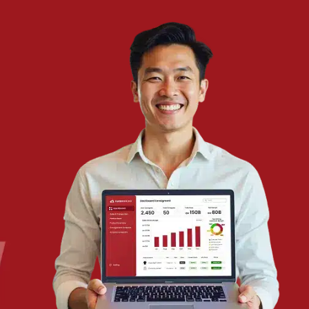
Wawasan Bisnis
Pelajari Lebih Lanjut Tentang Software untuk
Bisnis
Temukan Software Terbaik untuk Bisnis
TENTANG KAMI
HashMicro
Penyedia solusi ERP dengan rangkaian software
terlengkap untuk berbagai jenis industri, yang dapat
disesuaikan dengan kebutuhan setiap bisnis.