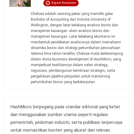
ketepatan, kelengkapan, dan objektivitas konten dengan
membaca
Panduan Editorial kami
.
Konsultasi
Gratis
dan Dapatkan Solusi
yang Tepat