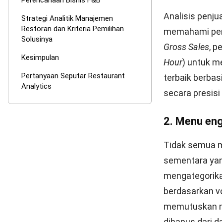
Integrasi anal
distribusi sto
dini. Dengan v
lebih cepat da
Memilih softwa
mendukung sist
Anda perhatik
Integrasi 
akuntansi 
Kustomisas
bisnis res
bertambah