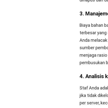
Aksesibili
operasional
operasional
Kesimpul
Restaurant an
kinerja operas
karyawan, dan
pengambilan ke
F&B yang teru
Pemanfaatan an
perencanaan st