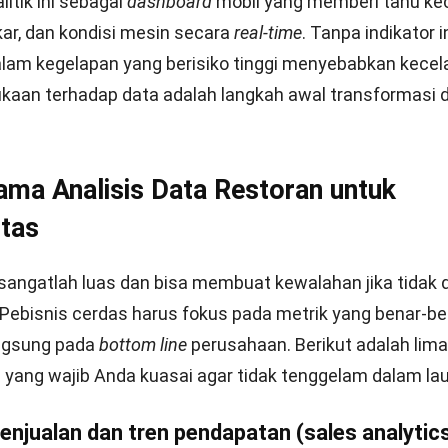
biaya.
ecasting yang akurat membantu menekan risiko dead s
san menu favorit pelanggan. Dengan dukungan sistem
isnis F&B HashMicro yang memiliki kemampuan prediktif
Mulai Konsultasi
nakan promosi dan persiapan dapur secara lebih teruku
abilitas secara berkelanjutan.
Analitik Manajemen Restoran dan Krite
 Solusinya
estoran multi-cabang menuntut konsistensi operasional
ari standar rasa hingga efisiensi biaya di setiap lokasi. 
usat memungkinkan pemantauan kinerja antar-cabang dil
jektif dan terukur.