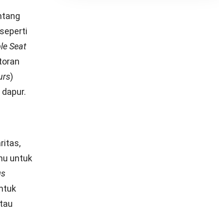
ontrol
ya sejak
t dilakukan
nting untuk
g perlu
ris, dan
sten.
n model
una