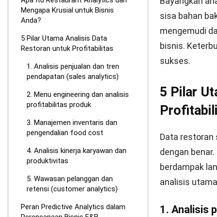
efisien secara 
Penerapan for
maupun kehabi
pengelolaan b
dapat merenca
menjaga profit
Strategi 
Pemilihan
Pengelolaan r
tinggi, mulai d
analitik terp
secara lebih ob