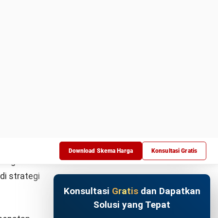
Bisnis
dari
 deskriptif
s ke
dwalkan Demo
ara Gratis!
an bahan
 dan hari
ntuk
aran dan