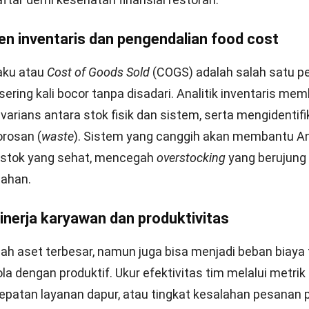
tas dan dukungan lokal
: Dashboard mudah digunakan ol
 serta didukung layanan teknis yang responsif di wilaya
 bisnis.
an
alytics berperan penting dalam membantu restoran m
ional secara menyeluruh melalui data penjualan, inventar
 pelanggan. Pendekatan berbasis data memungkinkan
putusan yang lebih terukur dan relevan dengan dinamik
s berubah.
alitik prediktif dan sistem terintegrasi juga mendukun
ok, pengelolaan multi-cabang, serta pengendalian biay