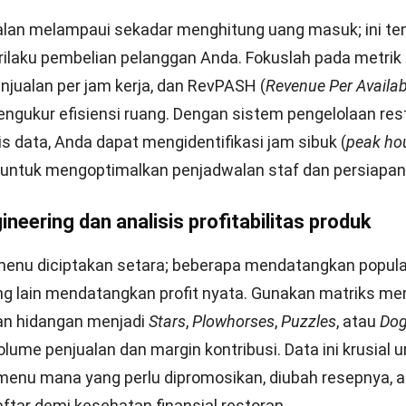
itik dengan
manajemen Central Kitchen
membantu meng
k, efisiensi produksi, serta mendeteksi penyimpangan bia
isibilitas data lintas lokasi, pengambilan keputusan dapa
n berbasis kondisi aktual.
re restaurant analytics yang tepat menjadi langkah pe
em tersebut secara berkelanjutan. Berikut kriteria yan
an dalam proses pemilihan sistem:
end-to-end
: Sistem mampu menghubungkan POS, inventa
untuk memastikan alur data berjalan otomatis dan konsi
i dan skalabilitas
: Software dapat disesuaikan denga
toran dan tetap optimal saat jumlah cabang atau pengg
.