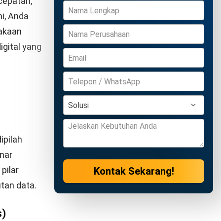
tock
, restoran
Coba Gratis
r serta
ria
 yang
Pendekatan
akukan