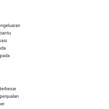
eh tim
h
emahami
is,
a bisnis
g
a secara