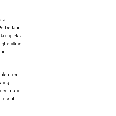
ara
. Perbedaan
 kompleks
enghasilkan
kan
 oleh tren
yang
o menimbun
n modal