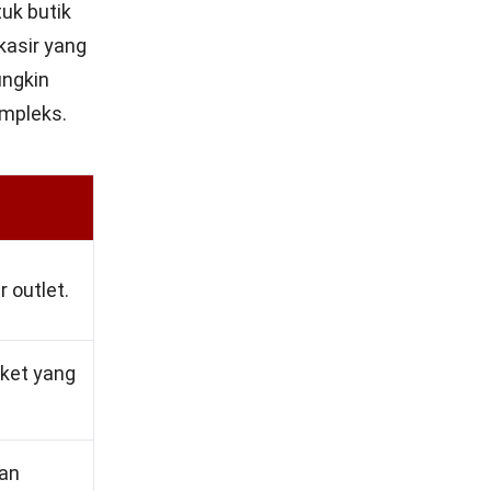
uk butik
kasir yang
ungkin
ompleks.
 outlet.
aket yang
kan