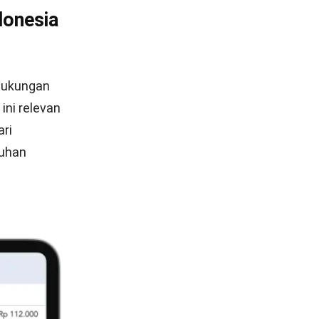
donesia
 dukungan
ini relevan
ari
tuhan