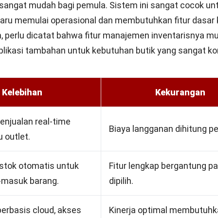
 sangat mudah bagi pemula. Sistem ini sangat cocok unt
baru memulai operasional dan membutuhkan fitur dasar 
, perlu dicatat bahwa fitur manajemen inventarisnya m
likasi tambahan untuk kebutuhan butik yang sangat k
Kelebihan
Kekurangan
enjualan real-time
Biaya langganan dihitung per
 outlet.
tok otomatis untuk
Fitur lengkap bergantung p
r-masuk barang.
dipilih.
berbasis cloud, akses
Kinerja optimal membutuh