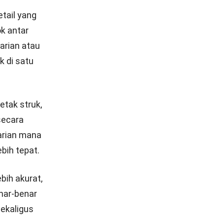
etail yang
ok antar
varian atau
k di satu
etak struk,
secara
varian mana
bih tepat.
bih akurat,
enar-benar
sekaligus