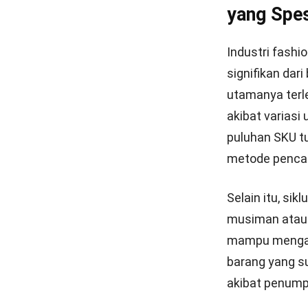
yang Spes
Industri fashi
signifikan dari
utamanya terl
akibat variasi
puluhan SKU t
metode penca
Selain itu, si
musiman ata
mampu mengan
barang yang su
akibat penum