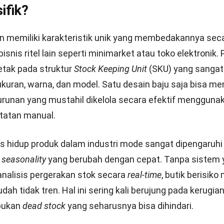
ifik?
on memiliki karakteristik unik yang membedakannya sec
 bisnis ritel lain seperti minimarket atau toko elektronik
etak pada struktur
Stock Keeping Unit
(SKU) yang sangat
 ukuran, warna, dan model. Satu desain baju saja bisa m
urunan yang mustahil dikelola secara efektif mengguna
tatan manual.
klus hidup produk dalam industri mode sangat dipengaruhi
u
seasonality
yang berubah dengan cepat. Tanpa sistem 
alisis pergerakan stok secara
real-time
, butik berisik
dah tidak tren. Hal ini sering kali berujung pada kerugia
pukan
dead stock
yang seharusnya bisa dihindari.