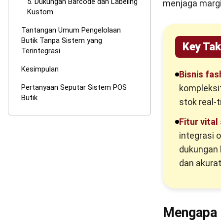
5. Dukungan Barcode dan Labeling
menjaga margi
Kustom
Tantangan Umum Pengelolaan
Butik Tanpa Sistem yang
Key Ta
Terintegrasi
Kesimpulan
Bisnis fa
kompleksi
Pertanyaan Seputar Sistem POS
Butik
stok real-
Fitur vita
integrasi 
dukungan b
dan akurat
Mengapa 