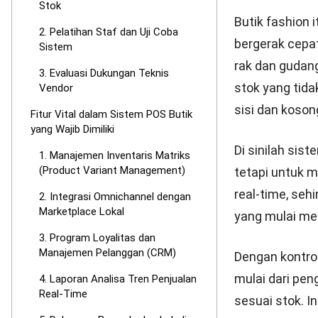
Stok
Butik fashion 
2. Pelatihan Staf dan Uji Coba
bergerak cepat
Sistem
rak dan gudang
3. Evaluasi Dukungan Teknis
stok yang tid
Vendor
sisi dan kosong 
Fitur Vital dalam Sistem POS Butik
yang Wajib Dimiliki
Di sinilah sis
1. Manajemen Inventaris Matriks
(Product Variant Management)
tetapi untuk m
real-time, seh
2. Integrasi Omnichannel dengan
Marketplace Lokal
yang mulai men
3. Program Loyalitas dan
Manajemen Pelanggan (CRM)
Dengan kontrol 
mulai dari pen
4. Laporan Analisa Tren Penjualan
Real-Time
sesuai stok. I