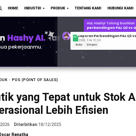
Laporan Perbandingan P&L Q2 vs
HOME
INDUSTRI
PRODUK
TENTANG KAMI
HUBUNGI KAMI
2MB, File XLSX
Buka
Simpan
Berapa
prediksi perminta
Polo di Q1 2026?
an
Hashy AI.
ua pekerjaanmu.
DUK
›
POS (POINT OF SALES)
tik yang Tepat untuk Stok A
rasional Lebih Efisien
/2026
Diterbitkan:
18/12/2025
Oscar Renatha