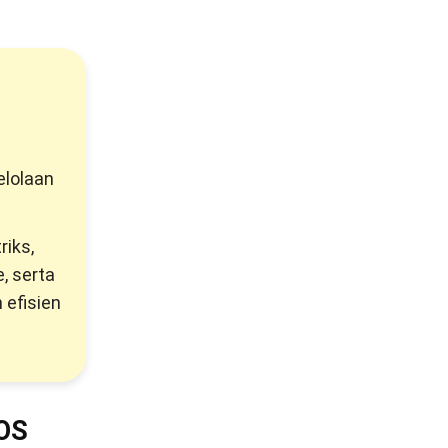
elolaan
iks,
, serta
 efisien
POS