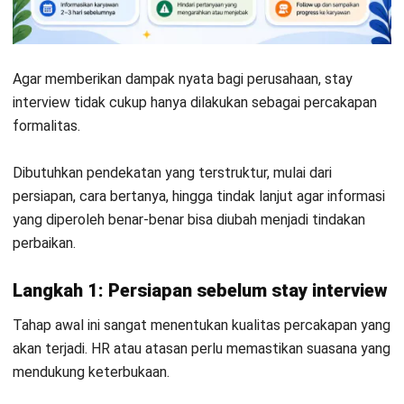
karyawan merasa aman untuk berbicara.
Siapkan daftar pertanyaan terbuka untuk menggali
insight lebih dalam.
Informasikan jadwal 2–3 hari sebelumnya agar karyawan
bisa mempersiapkan diri, bukan secara mendadak.
Langkah 2: Teknik bertanya yang tepat
Cara bertanya akan sangat memengaruhi kualitas jawaban
yang didapatkan. Fokus utama adalah mendengarkan, bukan
menginterogasi.
Gunakan pertanyaan terbuka (open-ended) agar
karyawan lebih leluasa menjelaskan pendapatnya.
Terapkan prinsip komunikasi aktif: lebih banyak
mendengar dibanding berbicara (sekitar 80% mendengar,