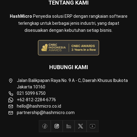
ERP
Inventory
Asset
CRM
Leads
Invoicing
Accounting
Procurement
POS (Point of Sales)
HRM
WMS
INDUSTRI
Manufacturing