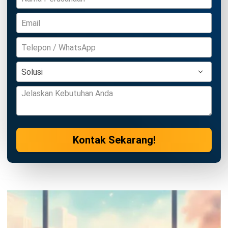
HRM
Uang Pisah Karyawan: Aturan, Cara
Menghitung, dan Contohnya
Irga Afghani
- 07/08/2026