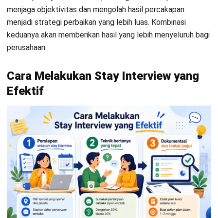
Agar memberikan dampak nyata bagi perusahaan, stay
interview tidak cukup hanya dilakukan sebagai percakapan
formalitas.
Dibutuhkan pendekatan yang terstruktur, mulai dari
persiapan, cara bertanya, hingga tindak lanjut agar informasi
yang diperoleh benar-benar bisa diubah menjadi tindakan
perbaikan.
Langkah 1: Persiapan sebelum stay interview
Tahap awal ini sangat menentukan kualitas percakapan yang
akan terjadi. HR atau atasan perlu memastikan suasana yang
mendukung keterbukaan.
Pilih tempat yang nyaman dan bersifat private agar