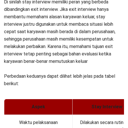
produktif.
Tujuan
Mencegah turnover den
mengidentifikasi dan
menyelesaikan masala
Sifat pendekatan
Proaktif.
Hasil konkret
Rencana retensi individu
Tujuan Stay Interview