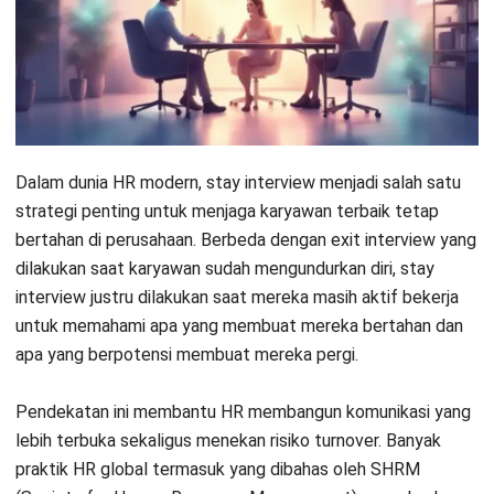
bahwa percakapan rutin dengan karyawan dapat menjadi
kunci utama dalam strategi retensi talenta.
Key Takeaways
Stay interview
adalah percakapan
terstruktur antara HR atau atasan dengan
karyawan yang masih aktif bekerja dengan
tujuan memahami faktor yang membuat
mereka tetap bertahan di perusahaan.
Stay interview bukan sekadar percakapan
rutin antara HR dan karyawan, tetapi
merupakan bagian dari strategi retensi yang
memiliki dampak langsung terhadap
keberlangsungan bisnis.