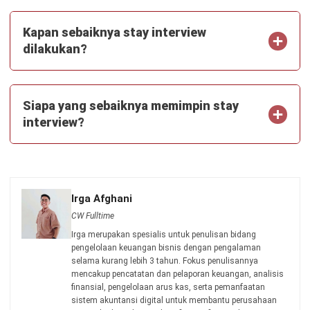
Jessica Chandra, B.Sc.
Senior HR Manager
Expert Reviewer
Jessica adalah seorang pakar yang memiliki gelar
Bachelor of Science (BSc) dalam Psychology dari
University of London yang didukung oleh pemahaman
mendalam tentang perilaku manusia dan dinamika
organisasi. Latar belakang psikologi ini memberikan
keahlian khusus dalam memahami motivasi karyawan,
mengelola pengembangan talenta, dan menciptakan kerja
sama yang harmonis di dalam tim.. Selama sembilan
tahun terakhir, Jessica mendalami bidang Human
Resource Management, mengembangkan keahlian dalam
strategi rekrutmen, pengelolaan kinerja, pengembangan
organisasi, serta implementasi kebijakan HR yang
mendukung budaya kerja positif dan pertumbuhan
perusahaan.