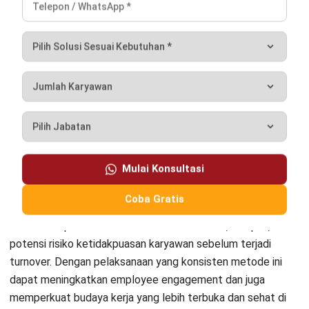
Jika dijalankan dengan benar, stay interview dapat menjadi
alat sederhana namun berdampak besar dalam menjaga
talenta terbaik tetap bertahan dan berkembang bersama
perusahaan.
Ingin meningkatkan retensi karyawan di perusahaan Anda
?
Mulailah menerapkan stay interview secara terstruktur dan
konsisten sebagai bagian dari strategi HR Anda dengan
bantuan sistem HR terbaik hari ini.
Pertanyaan Seputar Stay Interview
Apa tujuan stay interview di bidang
SDM?