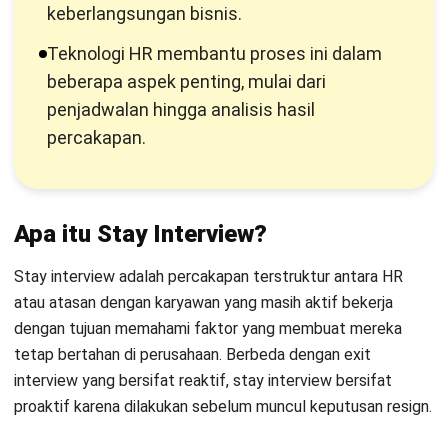
pengalaman kerja karyawan mulai dari hal yang mereka sukai
hingga aspek yang perlu diperbaiki oleh perusahaan.
Informasi ini menjadi dasar penting bagi HR untuk
meningkatkan kualitas lingkungan kerja serta mencegah
potensi
turnover karyawan
.
Mengapa Stay Interview Lebih Efektif
Daripada Exit Interview?
Dalam praktik HR, banyak perusahaan baru menyadari
masalah karyawan setelah proses resign terjadi. Padahal,
pada tahap itu ruang untuk melakukan perbaikan sudah
sangat terbatas. Oleh karena itu, pendekatan yang lebih
awal dan terarah menjadi semakin relevan dalam
strategi
retensi karyawan
.
Di sinilah stay interview memiliki peran yang berbeda