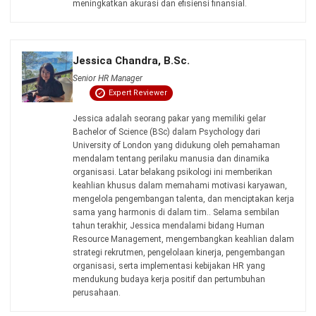
HashMicro berpegang pada standar editorial yang ketat
dan menggunakan sumber utama seperti regulasi
pemerintah, pedoman industri, serta publikasi terpercaya
untuk memastikan konten yang akurat dan relevan.
Pelajari lebih lanjut tentang cara kami menjaga
ketepatan, kelengkapan, dan objektivitas konten dengan
membaca
Panduan Editorial kami
.
Konsultasi
Gratis
dan Dapatkan Solusi
yang Tepat