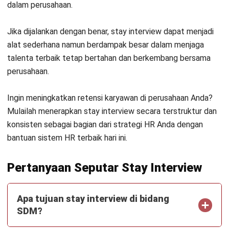
Kapan sebaiknya stay interview
dilakukan?
Siapa yang sebaiknya memimpin stay
interview?
Irga Afghani
CW Fulltime
Irga merupakan spesialis untuk penulisan bidang
pengelolaan keuangan bisnis dengan pengalaman
selama kurang lebih 3 tahun. Fokus penulisannya
mencakup pencatatan dan pelaporan keuangan, analisis
finansial, pengelolaan arus kas, serta pemanfaatan
sistem akuntansi digital untuk membantu perusahaan
meningkatkan akurasi dan efisiensi finansial.