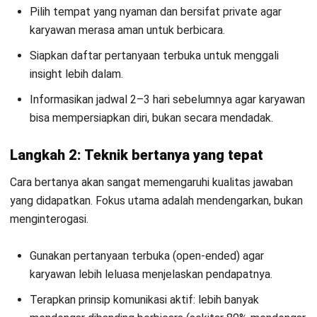
20% berbicara).
Hindari pertanyaan yang mengarahkan atau membuat
karyawan merasa “diuji”.
Langkah 3: Dokumentasi dan tindak lanjut
Hasil percakapan akan sia-sia jika tidak ditindaklanjuti
dengan baik.
Catat poin-poin penting selama sesi (hindari perekaman
tanpa izin).
Susun rencana tindak lanjut dalam 1–2 minggu setelah
interview.
Lakukan follow up dan sampaikan perkembangan
kepada karyawan agar mereka merasa didengar.
Contoh Pertanyaan Stay Interview