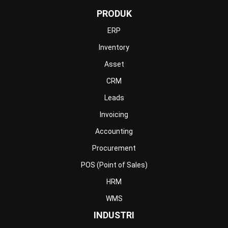
Wholesale
Retail
Construction
Engineering
Mining
FnB
Facility
Agriculture
Central Kitchen
Home
Industri
Produk
Tentang Kami
Hubungi Kami
© BusinessTech by Hashmicro