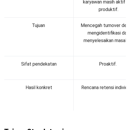
Stay interview bukan sekadar percakapan rutin antara HR
dan karyawan, tetapi merupakan bagian dari strategi retensi
yang memiliki dampak langsung terhadap keberlangsungan
bisnis.
Melalui pendekatan ini, perusahaan dapat memperoleh
insight yang lebih akurat mengenai kondisi internal karyawan
sekaligus mengambil tindakan sebelum masalah
berkembang lebih jauh.
Adapun beberapa tujuan utama dari stay interview adalah
sebagai berikut:
Menurunkan Turnover Rate secara signifikan
: Stay
interview membantu perusahaan mengidentifikasi
potensi ketidakpuasan sejak dini sehingga risiko
karyawan keluar dapat ditekan sebelum keputusan