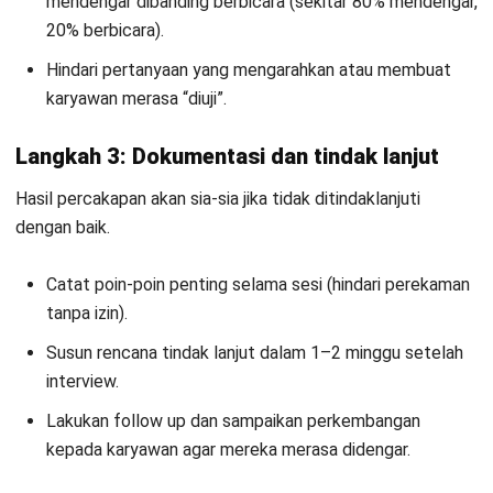
yang Efektif
Salah satu kunci keberhasilan stay interview terletak pada
kualitas pertanyaan yang diajukan, karena dari situlah
perusahaan dapat menggali pengalaman dan perspektif
karyawan secara lebih mendalam.
Berikut beberapa pertanyaan yang bisa menjadi panduan:
Apa yang paling kamu sukai dari pekerjaanmu saat ini?
Apa yang membuatmu bersemangat datang ke kantor
setiap hari?
Apa pencapaian terbesarmu di perusahaan ini yang
membuatmu bangga?
Bagaimana menurutmu peluang karir di perusahaan ini ke
depannya?