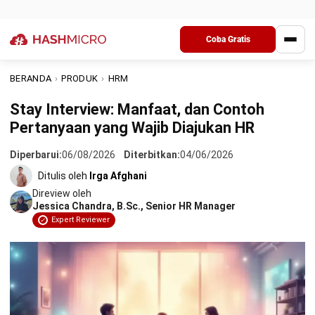
Interview?
Kesimpulan
Pertanyaan Seputar Stay Interview
Dalam dunia HR modern, stay interview menjadi salah satu
strategi penting untuk menjaga karyawan terbaik tetap
bertahan di perusahaan. Berbeda dengan exit interview yang
dilakukan saat karyawan sudah mengundurkan diri, stay
interview justru dilakukan saat mereka masih aktif bekerja
untuk memahami apa yang membuat mereka bertahan dan
apa yang berpotensi membuat mereka pergi.
Pendekatan ini membantu HR membangun komunikasi yang
lebih terbuka sekaligus menekan risiko turnover. Banyak
praktik HR global termasuk yang dibahas oleh SHRM
(
Society for Human Resource Management
), menekankan