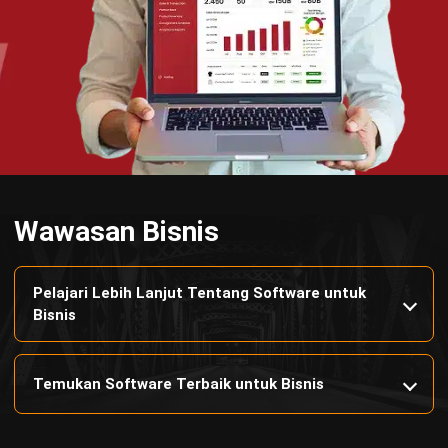
HashMicro
Penyedia solusi ERP dengan rangkaian software
terlengkap untuk berbagai jenis industri, yang dapat
disesuaikan dengan kebutuhan setiap bisnis.
HUBUNGI KAMI
Jalan Balikpapan Raya No. 9 A - C, Daerah Khusus Ibukota
Jakarta 10160
021 5099 6750
+62-812-2284-6776
hello@hashmicro.co.id
partnership@hashmicro.com
PRODUK