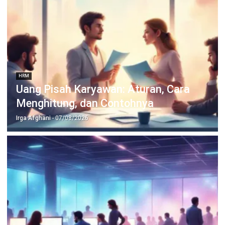
HRM
Mengenal Cuti Block Leave dan
Manfaatnya bagi Perusahaan
Irga Afghani
- 07/08/2026
HRM
Merit Pay Adalah: Cara Kerja dan
Penerapannya