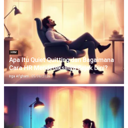
HRM
Strategi HRD Mengelola Negosiasi Gaji
Secara Efektif
Irga Afghani
- 04/08/2026
Jalankan Bisnis Lebih Mudah
Bersama HashMicro
Mulai demo gratis hari ini tanpa komitmen. Dapatkan solusi terbaik
untuk bisnis yang lebih efisien.