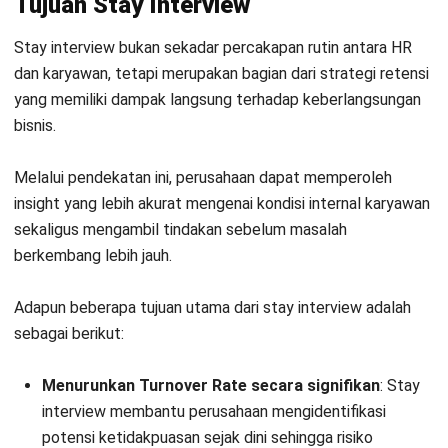
resign terjadi.
Menghemat biaya rekrutmen
: Dengan
mempertahankan karyawan yang sudah ada, perusahaan
dapat mengurangi beban biaya rekrutmen, onboarding,
hingga pelatihan karyawan baru.
Meningkatkan employee engagement
: Percakapan
yang terbuka membuat karyawan merasa didengar,
dihargai, dan lebih terhubung dengan perusahaan, yang
pada akhirnya meningkatkan keterlibatan kerja.
Mengidentifikasi masalah lebih dini
: HR dapat
menangkap isu-isu kecil di tempat kerja baik terkait
beban kerja, komunikasi, maupun lingkungan kerja
sebelum berkembang menjadi masalah yang lebih besar.
Memperkuat budaya perusahaan
: Karyawan yang
merasa diperhatikan cenderung memiliki persepsi positif
terhadap perusahaan yang secara tidak langsung