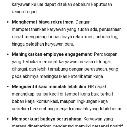
memperkuat citra perusahaan sebagai tempat kerja
yang sehat.
Kapan dan Siapa yang Harus
Melakukan Stay Interview?
Stay interview sebaiknya dilakukan secara berkala bukan
hanya saat perusahaan mulai melihat tanda-tanda karyawan
akan resign. Waktu yang umum digunakan adalah setelah
karyawan melewati masa adaptasi sekitar 3–6 bulan
bekerja, lalu dilanjutkan setiap 6–12 bulan untuk memantau
perubahan pengalaman kerja mereka.
Proses ini dapat dilakukan oleh atasan langsung atau HR di
perusahaan. Atasan langsung biasanya lebih memahami
kondisi pekerjaan sehari-hari, sedangkan HR berperan
menjaga objektivitas dan mengolah hasil percakapan