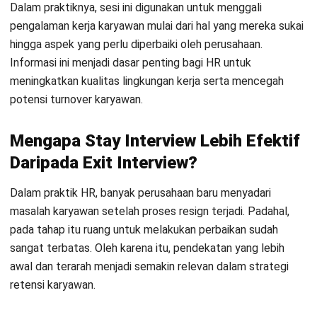
dibandingkan exit interview. Jika exit interview hanya
membantu memahami alasan karyawan keluar, stay
interview justru digunakan untuk membaca situasi lebih
cepat saat karyawan masih berada di dalam perusahaan,
sehingga perusahaan masih memiliki kesempatan untuk
melakukan perbaikan. Karena itu, memahami tujuan
exit
interview
tetap penting sebagai bahan evaluasi ketika
karyawan benar-benar memutuskan keluar
Perbedaan keduanya dapat dilihat lebih jelas pada tabel
berikut:
Aspek
Stay Interview
Waktu pelaksanaan
Dilakukan secara rutin s
karyawan masih aktif d