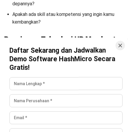
Selain itu, beberapa
platform HR modern
juga menyediakan
fitur employee feedback dan engagement survey yang bisa
melengkapi hasil stay interview. Data ini kemudian dapat
diolah menjadi dasar pengambilan keputusan yang lebih
objektif sehingga perusahaan tidak hanya mengandalkan
intuisi, tetapi juga berbasis data dalam menjaga retensi
karyawan.
Mulai Konsultasi
Kesimpulan
Coba Gratis
Stay interview merupakan pendekatan strategis yang
membantu perusahaan memahami kebutuhan, harapan, dan
potensi risiko ketidakpuasan karyawan sebelum terjadi
turnover. Dengan pelaksanaan yang konsisten metode ini
dapat meningkatkan employee engagement dan juga
memperkuat budaya kerja yang lebih terbuka dan sehat di
dalam perusahaan.