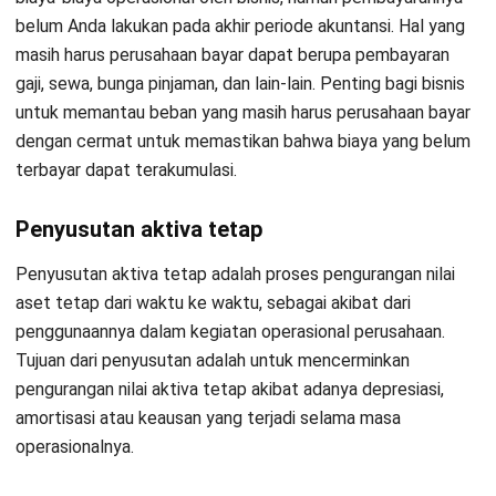
Akuntansi HashMicro
Salah satu manfaat utama dari menggunakan
software
akuntansi adalah memudahkan pencatatan transaksi
keuangan dan memastikan akurasi data. Dalam hal ini,
software
akuntansi HashMicro dapat membantu
mengotomatiskan proses pencatatan transaksi keuangan
sehingga meminimalkan kesalahan manusia dan memastikan
akurasi data.
Financial dashboard
Fitur
financial dashboard
dari
softwar
e akuntansi HashMicro
memungkinkan pengguna untuk dengan mudah melihat
gambaran keseluruhan kinerja keuangan perusahaan dalam
satu tampilan yang terintegrasi. Fitur ini menyediakan
informasi dan
statistik keuangan
yang relevan dalam bentuk
grafik dan tabel yang mudah pengguna pahami.