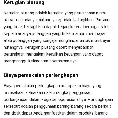
Analytical reporting
Salah satu fitur canggih dari
software
akuntansi HashMicro
yang memungkinkan pengguna untuk membuat laporan
keuangan yang detail dan dapat menyesuaikan dengan
kebutuhan bisnis. Selain itu, fitur ini memungkinkan pengguna
Daftar Sekarang dan Jadwalkan
untuk mengakses informasi keuangan dalam berbagai
Demo Software HashMicro Secara
dimensi. Contohnya seperti departemen, proyek, atau
Gratis!
wilayah sehingga pengguna dapat menganalisis dan
memantau kinerja bisnis dengan lebih baik.
Fitur ini juga memungkinkan pengguna untuk membuat
laporan dengan data historis dan
real-time
yang dapat
terakses dengan cepat dan mudah. Fitur
analytical reporting
dari HashMicro juga mendukung pembuatan laporan
keuangan yang interaktif, seperti grafik, tabel, dan diagram
sehingga memudahkan pengguna pahami dalam