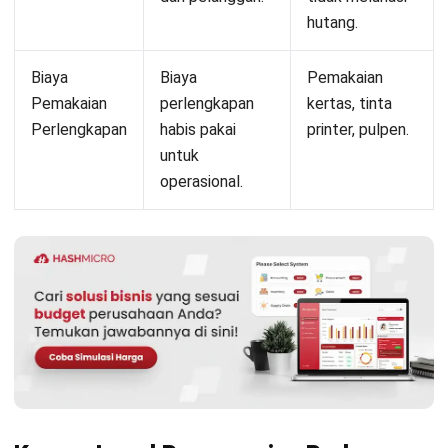
HashMicro berpegang pada standar editorial yang ketat
dan menggunakan sumber utama seperti regulasi
pemerintah, pedoman industri, serta publikasi terpercaya
untuk memastikan konten yang akurat dan relevan.
Pelajari lebih lanjut tentang cara kami menjaga
ketepatan, kelengkapan, dan objektivitas konten dengan
membaca
Panduan Editorial kami
.
Konsultasi
Gratis
dan Dapatkan Solusi
yang Tepat