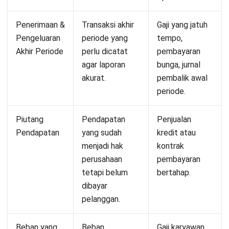
Reno Wicaksana
Human Resource Management (HRM)
Reno Wicaksana memiliki pengalaman lebih dari 9 tahun
di bidang Human Resource Management. Latar belakang
akademis dan profesionalnya membuat Reno terbiasa
memandang HR bukan hanya dari sisi administratif,
tetapi juga sebagai strategi penting untuk meningkatkan
kinerja dan keterlibatan karyawan. Saat ini, Reno berperan
sebagai HRM Specialist di HashMicro dengan fokus pada
penerapan sistem HRM berbasis ERP. Ia terlibat dalam
perancangan kebijakan SDM, optimalisasi proses HR,
serta memastikan pengambilan keputusan strategis
selalu didukung oleh data yang akurat.