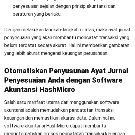
ACCOUNTING
RAB Generator: Buat Rencana
Anggaran Biaya Proyek Gratis
Kinan Eliana
- 22/07/2026