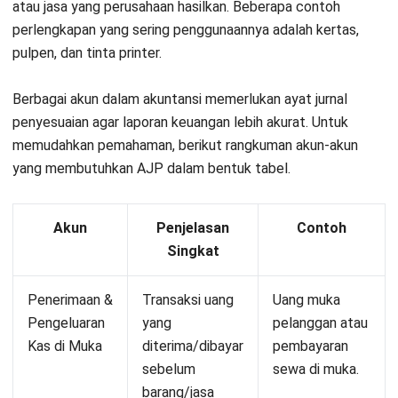
mempresentasikan informasi keuangan secara visual.
Budget management
Budget management
merupakan salah satu fitur penting dari
software
akuntansi HashMicro yang memungkinkan
pengguna untuk mengelola anggaran perusahaan secara
efektif. Memungkinkan pengguna untuk membuat dan
memantau anggaran dengan lebih mudah, serta memantau
Mulai Konsultasi
realisasi anggaran dalam periode tertentu. Pengguna dapat
memproyeksikan sesuai kebutuhan keuangan perusahaan.
Coba Gratis
Kesimpulan
Dalam bisnis, jurnal penyesuaian adalah proses akuntansi
penting yang perusahaan lakukan pada akhir periode
akuntansi. Hal ini memperbarui catatan keuangan
perusahaan dan memastikan akurasi laporan keuangan. Ini