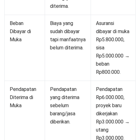
perlu untuk memperhitungkan pengaruh transaksi bisnis
yang terjadi pada akhir periode akuntansi yang belum
tercatat di dalam buku akuntansi.
Untuk memudahkan proses jurnal penyesuaian, perusahaan
dapat menggunakan
software
akuntansi. Salah satu pilihan
yang bisa Anda pertimbangkan adalah
Software
Akuntansi
dari HashMicro yang menyediakan fitur lengkap untuk
membantu perusahaan dalam proses pencatatan keuangan,
termasuk proses jurnal penyesuaian. Dapatkan
demo gratis
sekarang!