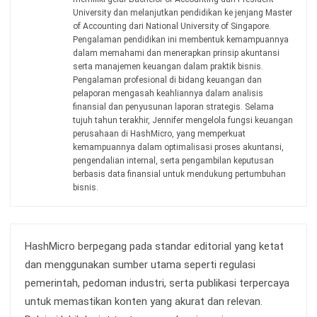
Manufacturing
Wholesale
Retail
Construction
Engineering
Mining
FnB
Facility
Agriculture
Central Kitchen
Home
Industri
Produk
Tentang Kami
Hubungi Kami
© BusinessTech by Hashmicro