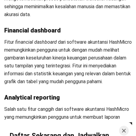
ACCOUNTING
Apa Itu Cost Reduction? Pengertian,
Jenis, Manfaat & Panduan
Implementasi Lengkap
Dewi Sartika
- 03/07/2026
Jalankan Bisnis Lebih Mudah
Bersama HashMicro
Mulai demo gratis hari ini tanpa komitmen. Dapatkan solusi terbaik