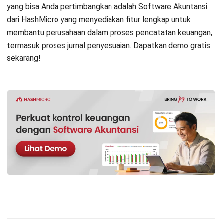
TENTANG KAMI
HashMicro
Penyedia solusi ERP dengan rangkaian software
terlengkap untuk berbagai jenis industri, yang dapat
disesuaikan dengan kebutuhan setiap bisnis.
HUBUNGI KAMI
Jalan Balikpapan Raya No. 9 A - C, Daerah Khusus Ibukota
Jakarta 10160
021 5099 6750
+62-812-2284-6776
hello@hashmicro.co.id
partnership@hashmicro.com