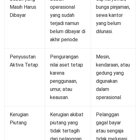
Jennifer Santoso CA, CFA, CPA
Head of Finance and Accounting
Expert Reviewer
Jennifer merupakan seorang profesional akuntansi yang
memiliki gelar Bachelor of Accounting dari President
University dan melanjutkan pendidikan ke jenjang Master
of Accounting dari National University of Singapore.
Pengalaman pendidikan ini membentuk kemampuannya
dalam memahami dan menerapkan prinsip akuntansi
serta manajemen keuangan dalam praktik bisnis.
Pengalaman profesional di bidang keuangan dan
pelaporan mengasah keahliannya dalam analisis
finansial dan penyusunan laporan strategis. Selama
tujuh tahun terakhir, Jennifer mengelola fungsi keuangan
perusahaan di HashMicro, yang memperkuat
kemampuannya dalam optimalisasi proses akuntansi,
pengendalian internal, serta pengambilan keputusan
berbasis data finansial untuk mendukung pertumbuhan
bisnis.