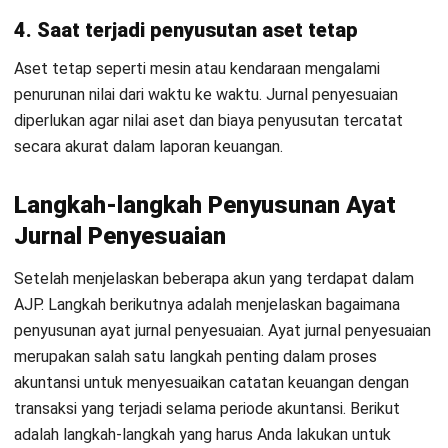
ACCOUNTING
AI untuk Pembukuan: Manfaat, Cara
Kerja dan Contoh Penerapan
Irga Afghani
- 29/07/2026
ACCOUNTING
AI untuk Keputusan Bisnis: