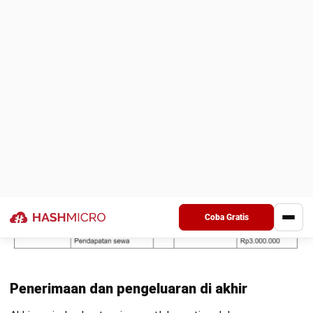
3. Ketika ada beban atau pendapatan dibayar
di muka
Pembayaran di muka untuk sewa, asuransi, atau penerimaan
pendapatan dari pelanggan harus disesuaikan. Jika tidak,
laporan keuangan akan menampilkan angka yang lebih besar
atau lebih kecil dari kondisi yang sebenarnya.
4. Saat terjadi penyusutan aset tetap
Aset tetap seperti mesin atau kendaraan mengalami
penurunan nilai dari waktu ke waktu. Jurnal penyesuaian
diperlukan agar nilai aset dan biaya penyusutan tercatat
secara akurat dalam laporan keuangan.
Langkah-langkah Penyusunan Ayat
Jurnal Penyesuaian
Setelah menjelaskan beberapa akun yang terdapat dalam