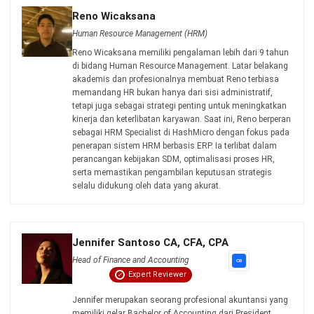
PRODUK
ERP
Inventory
Asset
CRM
Leads
Invoicing
Accounting
Procurement
POS (Point of Sales)
HRM
WMS
INDUSTRI