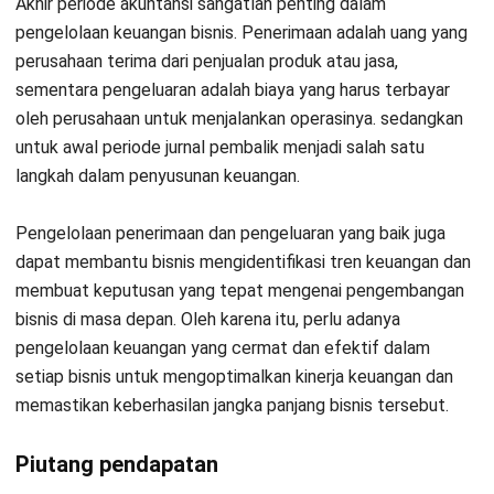
AJP. Langkah berikutnya adalah menjelaskan bagaimana
penyusunan ayat jurnal penyesuaian. Ayat jurnal penyesuaian
merupakan salah satu langkah penting dalam proses
akuntansi untuk menyesuaikan catatan keuangan dengan
transaksi yang terjadi selama periode akuntansi. Berikut
adalah langkah-langkah yang harus Anda lakukan untuk
membuat AJP:
Identifikasi transaksi yang belum tercatat dalam
catatan keuangan pada akhir periode akuntansi, seperti
pengeluaran yang belum terbayar atau pendapatan yang
belum perusahaan terima.
Hitung dan catat jumlah dengan menggunakan informasi
yang tersedia, seperti tagihan atau kontrak yang masih
berlaku.
Tentukan akun-akun yang terkena dampak dari transaksi