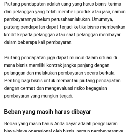
tersebut, misalnya akun biaya atau akun piutang.
Buat ayat jurnal penyesuaian yang mencatat pengaruh
transaksi tersebut pada catatan keuangan. Format
umum ayat jurnal penyesuaian adalah debit (akun yang
terpengaruh) dan kredit (akun yang terpengaruh).
Pastikan jumlah yang tercatat dalam ayat jurnal
penyesuaian sejalan dengan prinsip akuntansi dan
peraturan yang berlaku.
Dengan melakukan langkah-langkah di atas, maka ayat jurnal
penyesuaian yang akan membantu mencatat transaksi yang
belum tercatat secara akurat. Hal ini memberikan gambaran
yang lebih akurat mengenai keuangan perusahaan.
Otomatiskan Penyusunan Ayat Jurnal
Penyesuaian Anda dengan Software