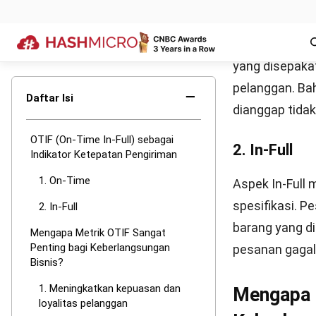
Cara Men
Agar OTIF bisa
harus akurat d
dengan rumus 
1. Rumus da
Rumus untuk m
memenuhi kedua
dihitung sukse
dengan benar.
OTIF (%) = (Ju