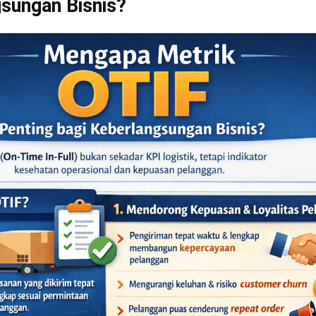
 diingat bahwa jika sebuah pesanan hanya memenuhi sa
lnya tepat waktu tetapi tidak lengkap, maka pesanan ter
. Aturan ketat inilah yang menjadikan OTIF sebagai met
untuk mengukur performa sesungguhnya.
tudi kasus perhitungan
t sebuah contoh sederhana untuk memahami cara kerja r
. Misalkan sebuah perusahaan distributor mengirimkan 
 satu bulan. Setelah dilakukan audit terhadap semua pe
umpul menunjukkan hasil sebagai berikut:
pesanan yang tiba tepat waktu: 450