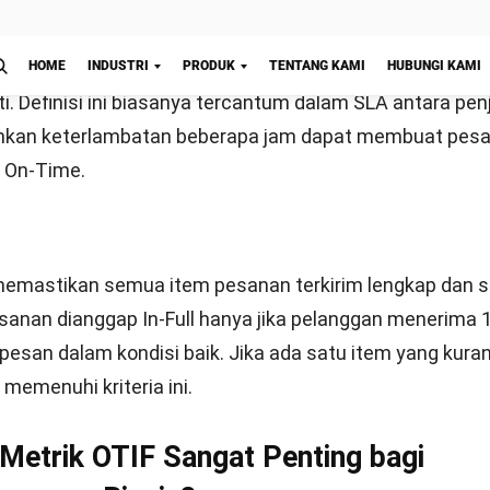
ghitung OTIF
 menjadi alat ukur yang benar-benar bermanfaat, perhi
Mulai Konsultasi
an konsisten. Berikut adalah cara menghitung OTIF, len
dan contoh praktis:
sar perhitungan OTIF
enghitung OTIF adalah persentase jumlah pesanan ya
 kriteria, baik
On-Time
maupun
In-Full
. Sebuah pesana
s jika tiba tepat waktu dan berisi semua item yang dipe
 Formula matematisnya adalah sebagai berikut:
mlah Pesanan yang On-Time & In-Full / Jumlah Total Pes