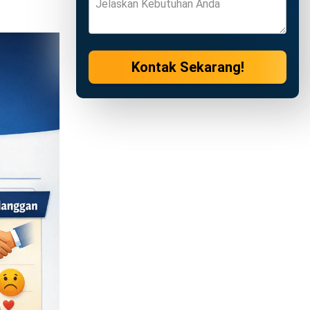
lah satu
sebut
rik yang
umus ini
500
ngiriman,