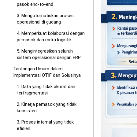
Jumlah pes
Jumlah pe
430
Menggunakan r
Angka 86% ini
pesanan, yang
manajemen unt
3. Faktor y
Akurasi pengu