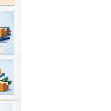
engkap):
dalah:
tau 70
sar bagi
ter yang