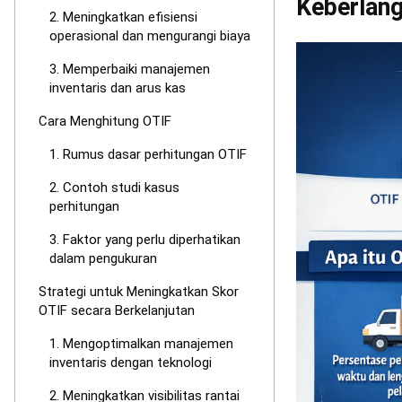
100 / 2
Penting untuk
kriteria, misa
dianggap gagal
sangat andal 
2. Contoh s
Mari kita liha
dalam praktik
pesanan dalam
data yang terk
Jumlah 