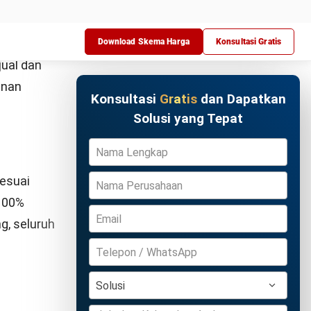
tungannya
Coba Gratis
gkap
ng
n hanya
san
anan) x