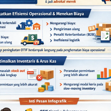
anan yang terkirim lengkap: 470
sanan yang memenuhi
kedua
kriteria (tepat waktu
dan
l
umus di atas, perhitungan OTIF perusahaan tersebut a
OTIF = (430 / 500) x 100 = 86%
 memberikan gambaran jelas bahwa ada 14% pesanan, a
 gagal memenuhi ekspektasi pelanggan, memberikan da
uk melakukan investigasi.
ang perlu diperhatikan dalam pengukuran
kuran OTIF sangat bergantung pada konsistensi parame