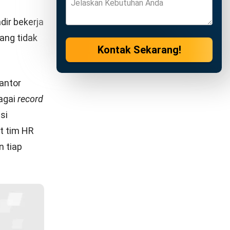
 13 Tahun
hari dan
n bisa
awan
arena
n karyawan
aka
us
ion