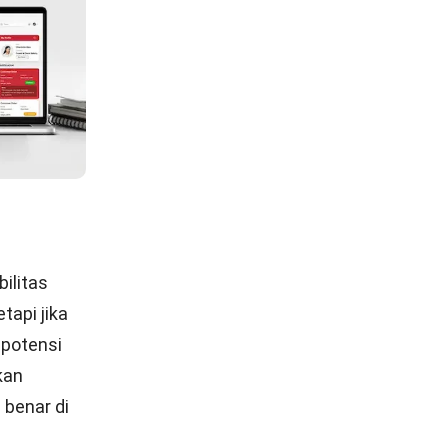
hnya
adap
g
 mencari
istem