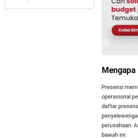
utamanya ter
Lebih jauh la
tingkat produkt
laporan rekap
karyawan hadir
penyebab meng
presensi kanto
Jenis-Jen