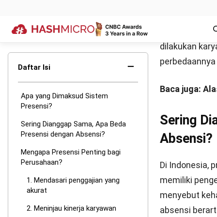
data presensi 
memengaruhi p
penting sebel
6. Mengefis
Dengan adanya
Resources Ma
Information S
sistem dan lan
HR dapat berf
pelaksanaan p
Selain manfaa