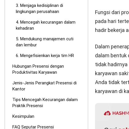
mengikuti kep
2003 Pasal 77
40 jam per mi
memenuhi kewa
Selanjutnya, 
produktivitas 
Hubungan 
Presensi serin
memang kehadi
di tempat kerj
karyawan lain
mengambil ali