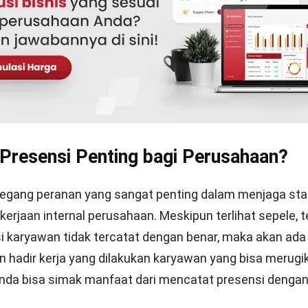
ganggu.
gi, karyawan yang sering tidak masuk menunjukkan renda
ivitas mereka. Hal ini bisa dikenali dari analisis HR terh
 presensi dan absensi yang menunjukkan seberapa serin
 bekerja. Hal ini dapat dijadikan evaluasi oleh HR untuk
apa karyawan tidak hadir bekerja untuk membenahi s
r.
is Perangkat Presensi di Kantor