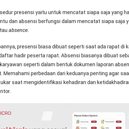
atuhan regulasi hukum di Indonesia.
Undang-Undang No.
-85
menegaskan bahwa karyawan wajib bekerja 8 jam se
nggu. Dengan ini, perusahaan perlu memastikan karyawa
jiban tersebut.
Anda dapat melihat apa hubungannya presensi dengan
atau kinerja seperti yang sudah dibahas di atas.
Presensi dengan Produktivitas Kary
gkali dikaitkan dengan tingkat produktivitas karyawan k
ran berdampak langsung pada produktivitas pekerjaa
a. Sebagai contoh, jika ada karyawan yang tidak hadir, m
 dapat terhambat produktivitas pekerjaannya karena har
h pekerjaan karyawan yang tidak masuk dan
job descript