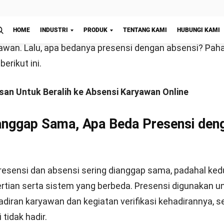
mereka seperti pengambilan cuti dan lembur karyawan. 
erhitungan gaji
sehingga penghitungannya menjadi la
um proses
payroll
.
Mulai Konsultasi
ienkan kerja tim HR
 sistem presensi seperti penggunaan
software
HRM (
H
nagement
) dan aplikasi presensi dalam HRIS (
Human Res
ystem
), karyawan secara
self-service
melakukan presensi 
gsung ter-
update
di
database software
secara
real-time
.
okus pada tugas yang lebih esensial seperti menyusun
rogram pelatihan karyawan.
t di atas, rekap presensi juga menjamin perusahaan da