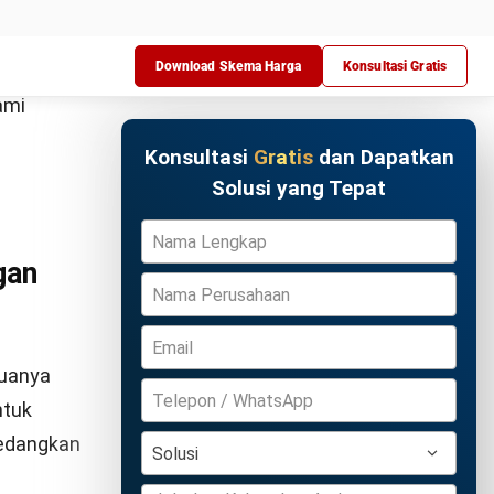
Ini
ngkah
Coba Gratis
uman
ources
lewat
lam