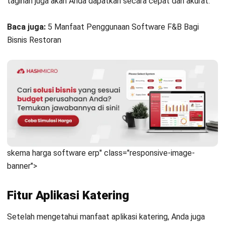
Fitur apa saja yang penting dalam
aplikasi catering?
Novi Herawati
Business & Industry Insights
Novi Herawati merupakan penulis konten dengan
spesialisasi pada riset tren bisnis, perkembangan
industri, serta dinamika regulasi di Indonesia. Dengan
pengalaman lebih dari 6 tahun di bidang komunikasi dan
penulisan, Novi terbiasa menyajikan informasi yang
kompleks menjadi narasi yang ringkas, relevan, dan
mudah dipahami. Sebagai kontributor artikel umum di
HashMicro, Novi berfokus menghadirkan insight seputar
bisnis yang aktual dan bermanfaat bagi pembaca. Melalui
pendekatan berbasis data dan analisis tren, ia berupaya
memastikan setiap publikasi dapat mendukung pelaku
usaha untuk memahami lanskap industri dan mengambil
langkah strategis yang tepat.