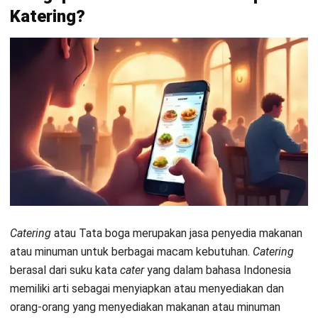
Dengan memakai
software
terotomatisasi secara
online
untuk bisnis catering, Anda dapat dengan mudah
mengetahui hasil penjualan, biaya pengeluaran, tagihan dan
lainnya secara
real-time
. Maka dari itu, penerapan
software
ini sangat menguntungkan Anda selaku penyedia jasa
catering
dalam mengelola usaha.
Manfaat aplikasi katering akan memungkinkan anda untuk
dengan mudah mengakses data penjualan, pengeluaran
maupun tagihan lainnya kapanpun Anda ingin memantaunya.
Bahkan informasi update terkait penjualan, pengeluaran dan
tagihan juga akan Anda dapatkan secara cepat dan akurat.
Baca juga:
5 Manfaat Penggunaan Software F&B Bagi
Bisnis Restoran