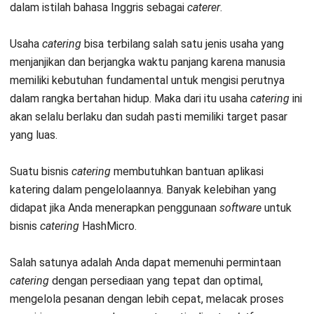
skema harga software erp" class="responsive-image-
banner">
Fitur Aplikasi Katering
Setelah mengetahui manfaat aplikasi katering
, Anda juga
harus memahami cara untuk memaksimalkan bisnis
catering
Anda dengan bantuan
software
tersebut. Untuk lebih
memahami fungsi software ini untuk bisnis Anda, berikut ini
penjelasan mengenai fitur-fitur
aplikasi
katering
berbasis
web: