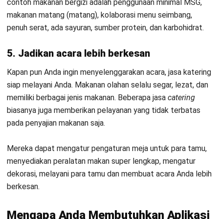
4. Aplikasi katering mengelola pesanan
secara o
nline
Dengan menggunakan aplikasi katering
berbasis
web
, maka
Anda dapat dengan mudah mengelola pesanan dengan
menggunakan portal
online
yang berjalan secara otomatis.
Sehingga Anda tidak akan mengalami kesulitan untuk
mengelola pesanan dari konsumen.
Bahkan Anda dapat dengan mudah mengakses data
kapanpun Anda ingin mengecek pesanan tersebut. Anda juga
dapat memantau pesanan yang telah terkirim sampai benar-
benar konsumen terima dalam kondisi baik.
5. Aplikasi katering informasi bersifat
r
eal-
time