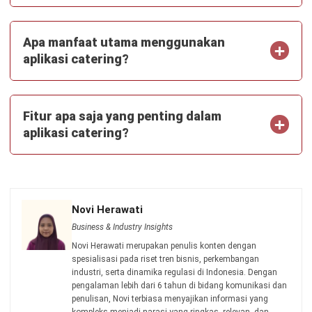
CATERING
7 Manfaat Aplikasi Purchasing untuk
Bisnis Catering
Jonathan Kurniawan
- 27/06/2024
Jalankan Bisnis Lebih Mudah
Bersama HashMicro
Mulai demo gratis hari ini tanpa komitmen. Dapatkan solusi terbaik
untuk bisnis yang lebih efisien.