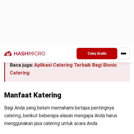
1. Aplikasi katering hemat pengeluaran
Dengan memakai
software catering
berbasis web, Anda
dapat
meminimalisir
pengeluaran berlebih. Bagaimana tidak,
dalam proses memasak biasanya akan ada saja sisa-sisa
bahan yang tak terpakai. Hal tersebut dapat membuat jasa
catering
Anda merugi, karena banyak bahan sisa makanan
yang tak terpakai.
Dengan menggunakan aplikasi
catering
terintegrasi, Anda
akan lebih mudah untuk mengontrol pengeluaran yang tidak
diperlukan. Selain itu, Anda juga dapat membuat
perencanaan pembelian bahan-bahan makanan yang Anda
perlukan untuk membuat menu tertentu.
2. Aplikasi Katering dapat mengoptimasi
persediaan