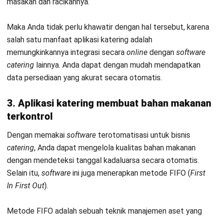
Fitur ini akan sangat berguna jika Anda integrasikan dengan
software
sistem akuntansi
maka kebutuhan keuangan
perusahaan dapat dikerjakan serta dipantau secara
otomatis, seperti urusan pajak perusahaan.
Kesimpulan
Bisnis
catering
adalah suatu bisnis yang dikelola untuk
memenuhi kebutuhan konsumen akan persediaan menu
Mulai Konsultasi
makanan dalam jumlah yang cukup besar. Dalam mengelola
bisnis
catering
agar dapat berjalan lancar Anda dapat
Coba Gratis
menggunakan bantuan
Software Manajemen Katering
yang
telah terintegrasi dengan sistem lainnya dan terotomatisasi
secara
online
. Dengan menggunakan
software
tersebut,
Anda akan mendapatkan banyak manfaat sebagaimana yang
telah dipaparkan di atas. Dapatkan
demo gratis
sekarang
juga!