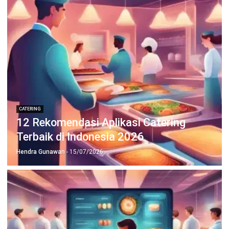
PRODUK
ERP
Inventory
Asset
CRM
Leads
Invoicing
Accounting
Procurement
POS (Point of Sales)
HRM
WMS
INDUSTRI