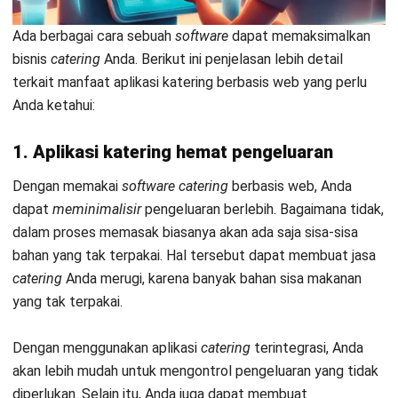
3. Kitchen display system
Dengan memakai
software
ini anda dapat mempermudah juru
masak untuk mempersiapkan pesanan dan mengatur waktu
penyelesaian melalui layar dapur yang dapat Anda
konfigurasi.
Lalu tak perlu lagi mencatat setiap pesanan pelanggan dan
meneruskannya ke dapur untuk dimasak. Sistem ini
membuat staf di dapur terhubung dengan pramusaji
sehingga bisa meminimalisir kesalahan pemesanan dan
mempercepat waktu penyajian.
4. Menu management
Dengan memakai
software
ini, Anda akan mendapati fitur
menu management.
Fitur ini dapat mengupdate menu di
semua cabang secara otomatis, membuat kategori menu