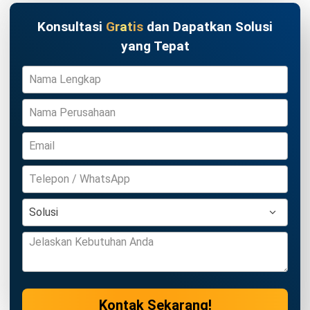
Wawasan Bisnis
Pelajari Lebih Lanjut Tentang Software untuk
Bisnis
Temukan Software Terbaik untuk Bisnis