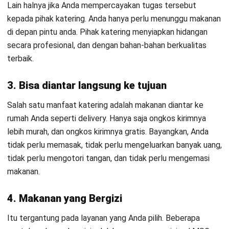
data persediaan yang akurat secara otomatis
.
3. Aplikasi katering membuat bahan makanan
terkontrol
Dengan memakai
software
terotomatisasi untuk bisnis
catering
, Anda dapat mengelola kualitas bahan makanan
dengan mendeteksi tanggal kadaluarsa secara otomatis.
Selain itu,
software
ini juga menerapkan metode FIFO (
First
In First Out
).
Metode FIFO adalah sebuah teknik manajemen aset yang
penerapannya sudah biasa ada dalam suatu bisnis. Bisnis
catering
yang menggunakan metode ini dapat menggunakan
persediaan bahan makanan yang pertama atau terlebih
dahulu masuk ke tempat penyimpanan. Dengan begitu,
bahan makanan yang Anda gunakan dalam masakan akan
tetap terjaga kualitasnya.