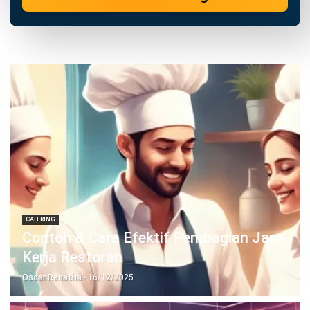
TENTANG KAMI
HashMicro
Penyedia solusi ERP dengan rangkaian software
terlengkap untuk berbagai jenis industri, yang dapat
disesuaikan dengan kebutuhan setiap bisnis.
HUBUNGI KAMI
Jalan Balikpapan Raya No. 9 A - C, Daerah Khusus Ibukota
Jakarta 10160
021 5099 6750
+62-812-2284-6776
hello@hashmicro.co.id
partnership@hashmicro.com