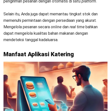
1. Customer order & discount management
Dengan memakai
software
ini
, Anda akan mendapati fitur
customer order
dan
discount management
. Fitur ini dapat
membantu Anda untuk mengelola data pelanggan, membuat
promosi yang dapat Anda personalisasi dan mengkalkulasi
program promosi tersebut secara otomatis. Dengan
mengaplikasikan
software
ini maka bisnis
catering
Anda pun
akan terkoordinasi dengan baik.
2. Fulfillment management
Dengan memakai
software
ini
, Anda akan mendapati fitur
fulfillment management.
Fitur ini dapat membuat prioritas
pemenuhan pesanan berdasarkan waktu persiapan dan
pengiriman pesanan. Sehingga Anda dapat memberikan
tugas kepada kurir melalui
delivery routing
.