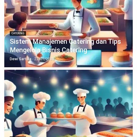
Manufacturing
Wholesale
Retail
Construction
Engineering
Mining
FnB
Facility
Agriculture
Central Kitchen
Home
Industri
Produk
Tentang Kami
Hubungi Kami
© BusinessTech by Hashmicro