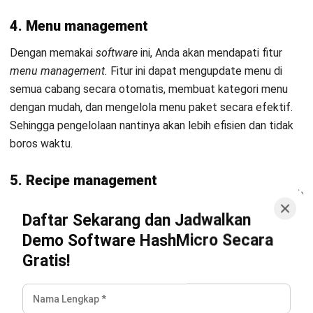
CATERING
Contoh & Cara Efektif Pembagian Jam
Kerja Restoran
Oscar Renatha
- 16/12/2025