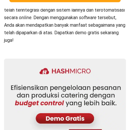
Mengelola Bisnis Catering
Dewi Sartika
- 22/01/2026
CATERING
5 Langkah Mudah Meningkatkan
Keuntungan Bisnis Catering
Syifa Fadiyah
- 27/10/2025