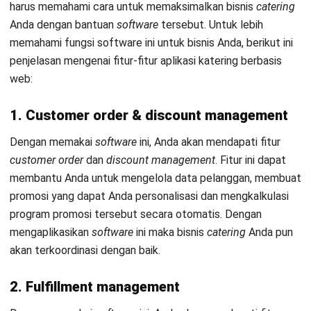
HashMicro berpegang pada standar editorial yang ketat
dan menggunakan sumber utama seperti regulasi
pemerintah, pedoman industri, serta publikasi terpercaya
untuk memastikan konten yang akurat dan relevan.
Pelajari lebih lanjut tentang cara kami menjaga
ketepatan, kelengkapan, dan objektivitas konten dengan
membaca
Panduan Editorial kami
.
Konsultasi
Gratis
dan Dapatkan Solusi
yang Tepat