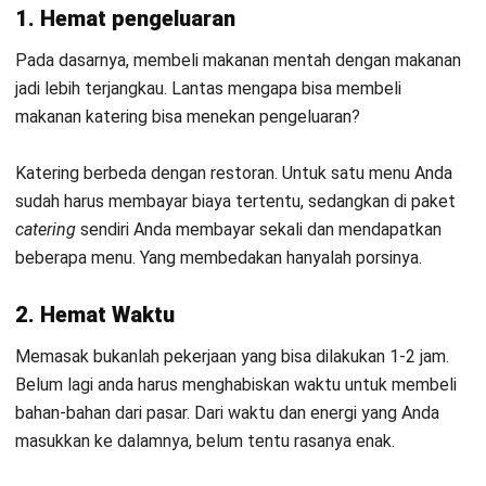
Dengan memakai
software
terbaik untuk bisnis
catering
,
Anda dapat menggunakan manfaat aplikasi katering seperti
memantau stok dan memenuhi permintaan konsumen
dengan persediaan yang akurat. Bagaimana tidak, pastinya
Anda akan berurusan dengan pembelian persediaan bahan-
bahan baku untuk menu makanan yang akan Anda sajikan
nantinya.
Jika Anda dalam suatu kondisi tertentu Anda tidak sempat
untuk melakukan
stock opname
secara manual di gudang
bahan baku dikarenakan fokus Anda untuk mengurus menu
masakan dan racikannya.
Maka Anda tidak perlu khawatir dengan hal tersebut, karena
salah satu manfaat aplikasi katering adalah
memungkinkannya integrasi secara
online
dengan
software
catering
lainnya. Anda dapat dengan mudah mendapatkan