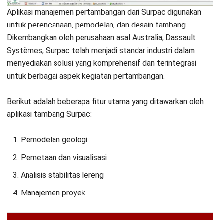
content writing untuk industri manufaktur, konstruksi,
dan retail. Ia secara konsisten mengulas topik terkait
proses operasional bisnis manufaktur, manajemen
omnichannel, manajemen proyek, serta implementasi
teknologi digital untuk proses bisnis.
William, B.Sc.
in
Senior Technical Lead
Expert Reviewer
William adalah seorang praktisi dengan gelar Bachelor of
Computer Science dari Nanyang Technological University
Singapore, dengan keahlian mendalam terkait teknologi
informasi dan pengembangan sistem. Pengalaman awal
dalam bidang teknologi menumbuhkan ketertarikannya
terhadap solusi enterprise yang dapat mengintegrasikan
berbagai fungsi bisnis. Selama sepuluh tahun terakhir,
William mendalami dunia sistem Enterprise Resource
Planning (ERP), yang memperkuat keahliannya dalam
arsitektur sistem, implementasi solusi bisnis terintegrasi,
serta optimalisasi proses operasional melalui teknologi.