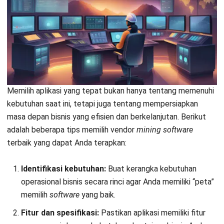
TENTANG KAMI
HashMicro
Penyedia solusi ERP dengan rangkaian software
terlengkap untuk berbagai jenis industri, yang dapat
disesuaikan dengan kebutuhan setiap bisnis.
HUBUNGI KAMI
Jalan Balikpapan Raya No. 9 A - C, Daerah Khusus Ibukota
Jakarta 10160
021 5099 6750
+62-812-2284-6776
hello@hashmicro.co.id
partnership@hashmicro.com