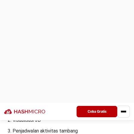
Sesuai Kebutuhan Perusahaan Anda
Memilih aplikasi yang tepat bukan hanya tentang memenuhi
kebutuhan saat ini, tetapi juga tentang mempersiapkan
masa depan bisnis yang efisien dan berkelanjutan.
Berikut
adalah beberapa tips memilih vendor
mining software
terbaik yang dapat Anda terapkan:
Identifikasi kebutuhan:
Buat kerangka kebutuhan