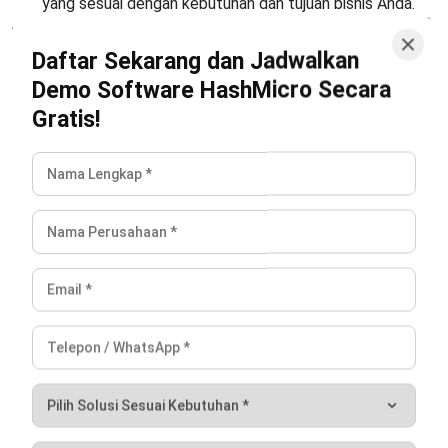
PRODUK
ERP
Inventory
Asset
CRM
Leads
Invoicing
Accounting
Procurement
POS (Point of Sales)
HRM
WMS
INDUSTRI