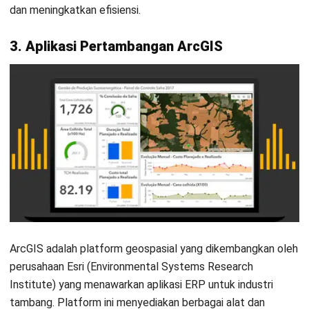
yang berlaku untuk melindungi informasi sensitif
perusahaan Anda.
Kesimpulan
Dengan beragam pilihan aplikasi pertambangan yang
tersedia, perusahaan-perusahaan di industri ini memiliki
kesempatan untuk memanfaatkan teknologi tersebut untuk
mengoptimalkan proses bisnis mereka.
Mulai Konsultasi
Aplikasi Tambang dari HashMicro
, salah satunya. Vendor ini
Coba Gratis
menyediakan solusi perangkat lunak terintegrasi yang dapat
disesuaikan dengan kebutuhan khusus industri
pertambangan, mengefisiensikan operasional yang ada.
Mulai perjalanan Anda dengan mencoba
demo gratis
sistem
tambang HashMicro sekarang!