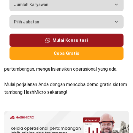
Manufacturing
Wholesale
Retail
Construction
Engineering
Mining
FnB
Facility
Agriculture
Central Kitchen
Home
Industri
Produk
Tentang Kami
Hubungi Kami
© BusinessTech by Hashmicro