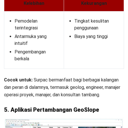
HashMicro berpegang pada standar editorial yang ketat
dan menggunakan sumber utama seperti regulasi
pemerintah, pedoman industri, serta publikasi terpercaya
untuk memastikan konten yang akurat dan relevan.
Pelajari lebih lanjut tentang cara kami menjaga
ketepatan, kelengkapan, dan objektivitas konten dengan
membaca
Panduan Editorial kami
.
Konsultasi
Gratis
dan Dapatkan Solusi
yang Tepat