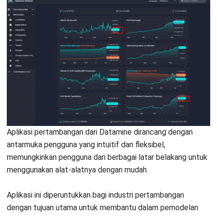
MINING
7 Fungsi Utama Location Tracker Bagi
Perusahaan Tambang
Jonathan Kurniawan
- 11/03/2026
Jalankan Bisnis Lebih Mudah
Bersama HashMicro
Mulai demo gratis hari ini tanpa komitmen. Dapatkan solusi terbaik
untuk bisnis yang lebih efisien.