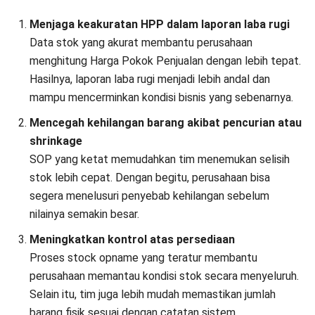
Dokumen Wajib yang Harus Disiapkan Saat
Stock Opname
Dokumen administrasi
yang lengkap adalah syarat mutlak
agar hasil stock opname dapat dipertanggungjawabkan
secara audit. Beberapa dokumen krusial meliputi Bukti
Barang Masuk (BBM), Bukti Barang Keluar (BBK), dan
Lembar Perhitungan Fisik (
Count Sheet
). Selain itu,
pemahaman mengenai
fungsi kartu stok
juga penting
sebagai referensi pergerakan historis barang per item.
Tahap 3: Rekonsiliasi Data dan Penanganan
Selisih (Post-Stock Take)