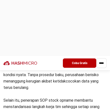
Pertama, perusahaan perlu menetapkan waktu cut-off dan
menghentikan sementara seluruh transaksi barang masuk
maupun keluar agar data stok tidak berubah saat
perhitungan berlangsung. Jika ada barang baru datang saat
proses berjalan, simpan dulu pada area karantina agar hasil
hitung tetap akurat.
Setelah itu, tim dapat merapikan barang di gudang,
mengelompokkannya berdasarkan kategori atau SKU, lalu
memberi label yang jelas supaya proses hitung lebih cepat.
Selain itu, perusahaan perlu membagi zona, membentuk tim
independen, serta memisahkan peran counter dan checker
agar proses lebih objektif.
Tahap 2: Prosedur Pelaksanaan Perhitungan
Fisik
Pelaksanaan perhitungan fisik harus mengikuti alur yang