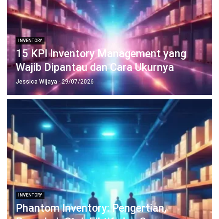
TENTANG KAMI
HashMicro
Penyedia solusi ERP dengan rangkaian software
terlengkap untuk berbagai jenis industri, yang dapat
disesuaikan dengan kebutuhan setiap bisnis.
HUBUNGI KAMI
Jalan Balikpapan Raya No. 9 A - C, Daerah Khusus Ibukota
Jakarta 10160
021 5099 6750
+62-812-2284-6776
hello@hashmicro.co.id
partnership@hashmicro.com