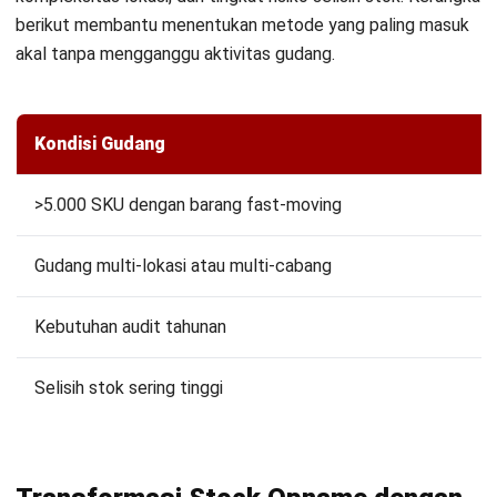
inventori yang terintegrasi untuk kontrol penuh atas aset
perusahaan Anda. Dapatkan
konsultasi gratis
untuk
menemukan solusi terbaik bagi kebutuhan gudang Anda.
Pertanyaan Seputar Analisis Data
Penjualan
Apa Perbedaan Stock Opname Dan
Stock Taking?
Berapa Sering Stock Opname Harus
Dilakukan?
Apakah Software Akuntansi Bisa
Membantu Stock Opname?