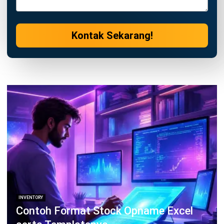
INVENTORY
Contoh Slow Moving Product serta 7
Strategi Pencegahannya
Jessica Wijaya
- 04/08/2026
Jalankan Bisnis Lebih Mudah
Bersama HashMicro
Mulai demo gratis hari ini tanpa komitmen. Dapatkan solusi terbaik