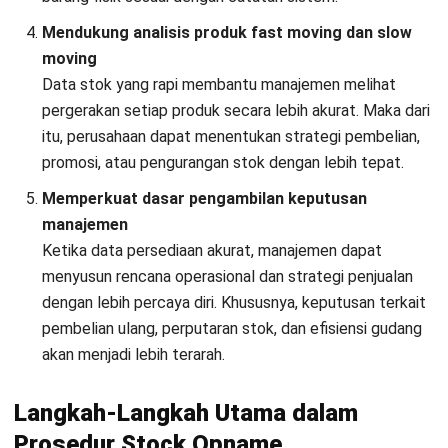
Setelah perhitungan fisik selesai, tim perlu membandingkan
hasil hitung dengan data pada sistem atau buku besar. Jika
muncul selisih, tim harus segera memeriksa ulang agar bisa
memastikan apakah penyebabnya berasal dari kesalahan
hitung atau masalah administrasi.
Setelah verifikasi selesai, perusahaan perlu melakukan
penyesuaian stok pada sistem sesuai kondisi fisik aktual.
Pencatatan selisih, baik surplus maupun defisit, juga harus
masuk ke
jurnal akuntansi
agar nilai aset dan HPP tetap
akurat.
Analisis Penyebab Selisih Stok dan Tindakan
Perbaikan
Menemukan selisih stok adalah awal untuk memperbaiki
manajemen gudang, bukan sekadar beban administratif.