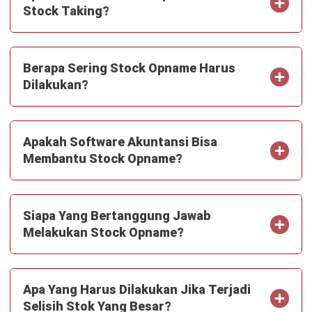
INVENTORY
Contoh Format Stock Opname Excel
serta Templatenya
Nur Fi'llia Nugrahani
- 30/07/2026