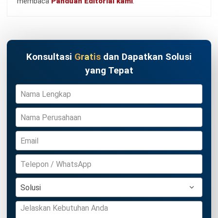
INVENTORY
Phantom Inventory: Pengertian,
Penyebab Stok Fiktif, dan Cara
Mencegahnya
Irga Afghani
- 30/07/2026