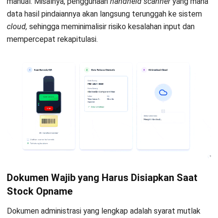
atau setahun sekali. Sebaliknya, cycle counting dapat
dilakukan harian, mingguan, atau sesuai jadwal rotasi.
Dampak pada operasional
Periodic stock opname umumnya mengharuskan
operasional gudang berhenti sementara. Di sisi lain,
cycle counting tetap memungkinkan aktivitas bisnis
berjalan normal tanpa penghentian total.
Kesesuaian untuk jenis bisnis
Metode periodik lebih cocok bagi perusahaan dengan
volume transaksi yang tidak terlalu tinggi. Adapun cycle
counting lebih efektif untuk perusahaan dengan banyak
SKU dan perputaran barang yang cepat.
Keunggulan utama
Periodic stock opname memberi gambaran aset secara
menyeluruh dalam satu waktu. Sementara itu, cycle
counting membantu menjaga akurasi data stok secara