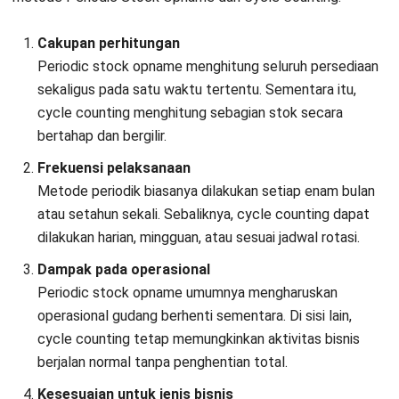
Sebaliknya, sistem inventaris otomatis membantu bisnis
mengelola stok dengan lebih cepat, akurat, dan transparan.
Integrasi barcode, RFID, aplikasi mobile stock taking, serta
sinkronisasi dengan modul akuntansi membuat pembaruan
data berjalan real-time tanpa input ulang manual.
Menentukan Metode Stock Opname
untuk Gudang FMCG Berskala Besar
Banyak pembahasan stock opname hanya menjelaskan
perbedaan antara periodic counting dan cycle counting,
tanpa membantu menentukan metode mana yang paling
sesuai dengan kondisi gudang. Padahal, faktor seperti
jumlah SKU, kecepatan pergerakan barang, dan intensitas
transaksi sangat memengaruhi efektivitas metode yang
Anda terapkan.