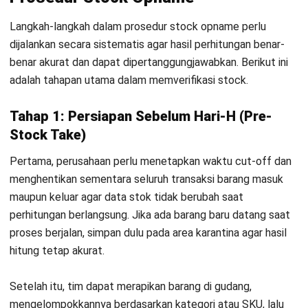
Perusahaan perlu segera menelusuri apakah selisih berasal
dari kesalahan vendor, prosedur penerimaan lemah, atau
kendala operasional lain.
Penggunaan solusi manajemen inventaris terintegrasi
efektif melacak pergerakan barang secara real-time.
Dengan data akurat, perusahaan dapat merevisi SOP secara
tepat sasaran, menutup celah kebocoran stok, serta
menjaga efisiensi bisnis dalam jangka panjang.
Metode Stock Opname: Periodic vs
Cycle Counting