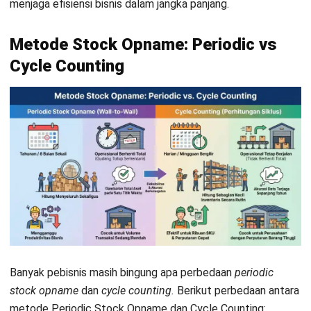
Gudang multi-lokasi atau multi-cabang
Kebutuhan audit tahunan
Selisih stok sering tinggi
Transformasi Stock Opname dengan
Teknologi ERP
Metode manual yang mengandalkan kertas atau
spreadsheet sering menyulitkan perusahaan untuk menjaga
akurasi data stok. Risiko formulir hilang, tulisan tidak
terbaca, hingga kesalahan pencatatan juga semakin besar,
terutama saat perusahaan mengelola ribuan SKU di banyak
gudang.