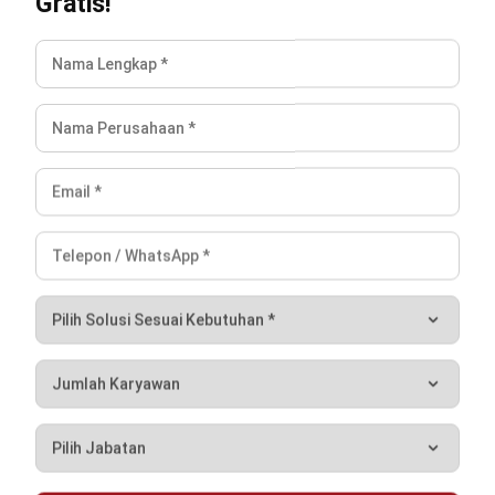
HashMicro berpegang pada standar editorial yang ketat
dan menggunakan sumber utama seperti regulasi
pemerintah, pedoman industri, serta publikasi terpercaya
untuk memastikan konten yang akurat dan relevan.
Pelajari lebih lanjut tentang cara kami menjaga
ketepatan, kelengkapan, dan objektivitas konten dengan
membaca
Panduan Editorial kami
.
Konsultasi
Gratis
dan Dapatkan Solusi
yang Tepat