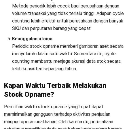
Sebagai contoh, sebuah perusahaan distribusi FMCG
nasional mengelola gudang pusat dengan lebih dari 8.000
SKU dan volume transaksi harian yang tinggi. Selama
bertahun-tahun, perusahaan ini mengandalkan periodic
counting bulanan sebagai metode utama stock opname.
Daftar Sekarang dan Jadwalkan
Dalam praktiknya, proses tersebut sering mengganggu
Demo Software HashMicro Secara
operasional gudang dan selisih stok baru teridentifikasi pada
Gratis!
akhir bulan. Akibatnya, akar masalah sering sulit ditelusuri
karena jeda waktu yang terlalu lama.
Setelah beralih ke cycle counting untuk barang fast-moving
dan blind count untuk item yang sering bermasalah,
kesalahan dapat terdeteksi lebih cepat. Proses
pengecekan juga dapat dilakukan tanpa menghentikan
aktivitas gudang.