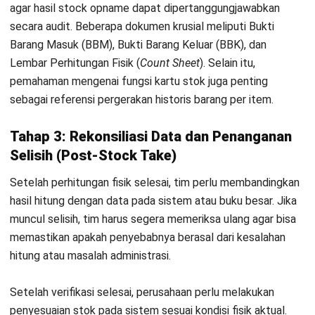
lebih konsisten sepanjang tahun.
Kapan Waktu Terbaik Melakukan
Stock Opname?
Pemilihan waktu stock opname yang tepat dapat
meminimalkan gangguan terhadap aktivitas penjualan
maupun operasional harian. Oleh karena itu, perusahaan
sebaiknya memilih periode saat beban kerja gudang berada
pada titik terendah. Misalnya, waktu
low season
, akhir
periode akuntansi, atau saat volume transaksi sedang turun.
Selain itu, frekuensi pelaksanaan perlu menyesuaikan
karakteristik barang. Barang
fast moving
atau bernilai tinggi
sebaiknya terdata lebih sering karena risikonya lebih besar
terhadap selisih dan penyusutan. Sebaliknya,
barang
slow
moving
dengan nilai rendah dapat memiliki penjadwalan