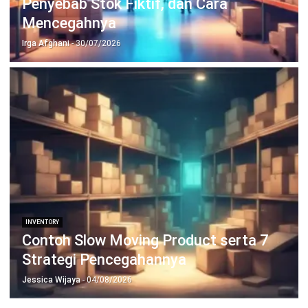
PRODUK
ERP
Inventory
Asset
CRM
Leads
Invoicing
Accounting
Procurement
POS (Point of Sales)
HRM
WMS
INDUSTRI