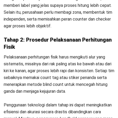
Banyak pebisnis masih bingung apa perbedaan
periodic
stock opname
dan
cycle counting.
Berikut perbedaan antara
metode Periodic Stock Opname dan Cycle Counting:
Cakupan perhitungan
Periodic stock opname menghitung seluruh persediaan
sekaligus pada satu waktu tertentu. Sementara itu,
cycle counting menghitung sebagian stok secara
bertahap dan bergilir.
Frekuensi pelaksanaan
Metode periodik biasanya dilakukan setiap enam bulan