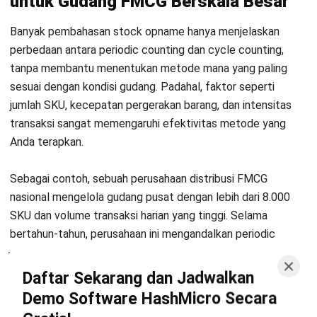
dan persediaan, perencanaan kebutuhan, multi-
warehouse management, dan integrasi sistem digital
untuk pengelolaan barang.
Anandia Denisha, MBA
Regional Manager
Expert Reviewer
Anandia adalah seorang praktisi dengan gelar Master of
Business Administration dari Universitas Bina
Nusantara, serta memiliki kemampuan kuat dalam
strategi bisnis dan manajemen pemasaran. Pengalaman
lebih dari lima tahun di bidang marketing telah
membentuk keahliannya dalam pengembangan strategi
pemasaran, analisis pasar, dan pengelolaan tim lintas
wilayah. Perjalanan karirnya di industri teknologi dan
software enterprise memperkuat kemampuannya dalam
memahami kebutuhan pelanggan B2B, mengelola
kampanye pemasaran digital, serta mengoptimalkan
performa tim untuk mencapai target pertumbuhan bisnis
yang berkelanjutan.