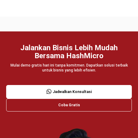
Manufacturing
Wholesale
Retail
Construction
Engineering
Mining
FnB
Facility
Agriculture
Central Kitchen
Home
Industri
Produk
Tentang Kami
Hubungi Kami
© BusinessTech by Hashmicro