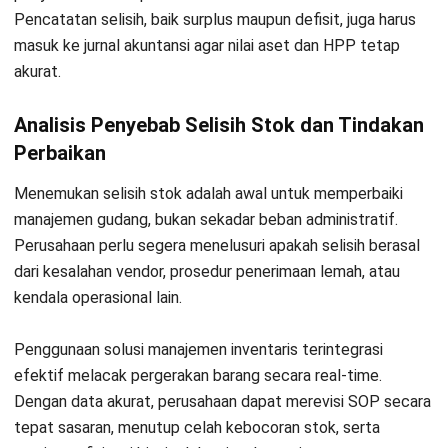
yang lebih jarang agar sumber daya tetap efisien.
Apa Metode Stock Opname yang
Paling Sesuai bagi Bisnis Saya?
Tidak semua metode stock opname cocok untuk setiap
gudang. Pemilihan pendekatan yang tepat perlu
mempertimbangkan kondisi operasional, seperti jumlah SKU,
kompleksitas lokasi, dan tingkat risiko selisih stok. Kerangka
berikut membantu menentukan metode yang paling masuk
akal tanpa mengganggu aktivitas gudang.
Kondisi Gudang
>5.000 SKU dengan barang fast-moving