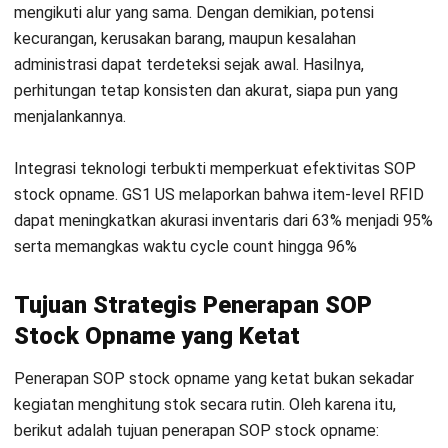
sistematis, misalnya dari rak paling atas ke bawah atau dari
kiri ke kanan, agar proses lebih rapi dan konsisten. Setiap tim
sebaiknya memakai count tag atau stiker penanda serta
menerapkan metode blind count untuk mencegah hitung
ganda dan menjaga kejujuran data.
Penggunaan teknologi dalam tahap ini dapat meningkatkan
efisiensi dan akurasi secara drastis dibandingkan cara
manual. Misalnya, penggunaan
handheld scanner
yang mana
data hasil pindaiannya akan langsung terunggah ke sistem
cloud,
sehingga meminimalisir risiko kesalahan input dan
mempercepat rekapitulasi.