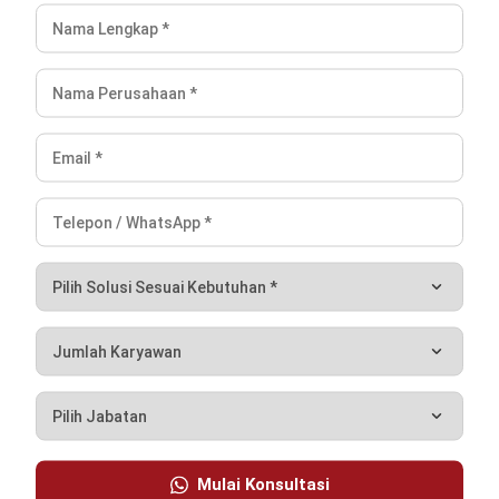
FACILITY
Pentingnya Otomasi Penjadwalan pada
Perawatan Fasilitas dan Aset Perusahaan
Anda
Jonathan Kurniawan
- 27/03/2026
ARTIKEL TERBARU
Merit Pay Adalah: Cara Kerja dan Penerapannya
Apa Itu Quiet Quitting dan Bagaimana Cara HR
Mendeteksinya Sejak Dini?
Strategi HRD Mengelola Negosiasi Gaji Secara
Efektif
Mulai Konsultasi