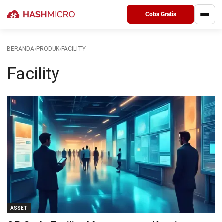
Coba Gratis
BERANDA
›
PRODUK
›
FACILITY
Facility
ASSET