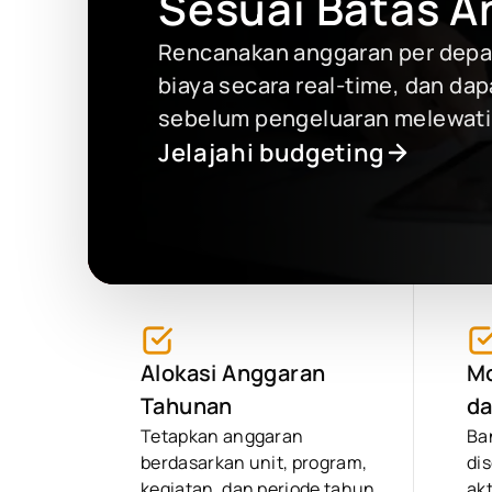
Sesuai Batas A
Rencanakan anggaran per depar
biaya secara real-time, dan dap
sebelum pengeluaran melewati
Jelajahi budgeting
Alokasi Anggaran
Mo
Tahunan
da
Tetapkan anggaran
Ba
berdasarkan unit, program,
di
kegiatan, dan periode tahun
akt