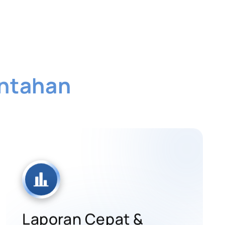
intahan
 AI
Laporan Cepat &