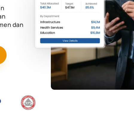
an
an
temen dan