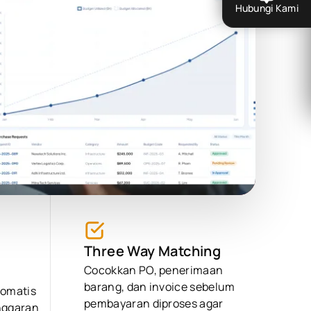
Hubungi Kami
Three Way Matching
Cocokkan PO, penerimaan
barang, dan invoice sebelum
tomatis
pembayaran diproses agar
nggaran