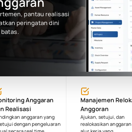
nggaran
temen, pantau realisasi
atkan peringatan dini
 batas.
nitoring Anggaran
Manajemen Relok
n Realisasi
Anggoran
ndingkan anggaran yang
Ajukan, setujui, dan
setujui dengan pengeluaran
realokasikan anggaran
ual secara real time.
alur kerja yang