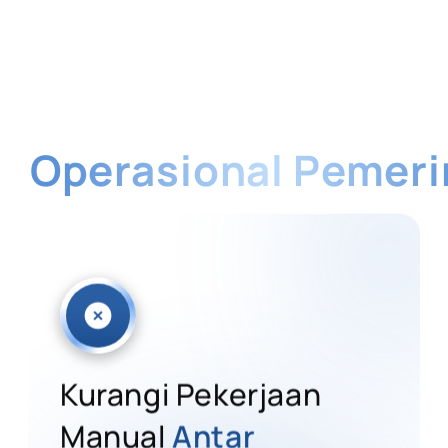
uk
Operasional Pemer
at Instansi Anda Bekerja Lebih Efisien dengan
Kurangi Pekerjaan
Manual
Antar