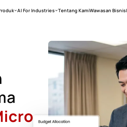
Produk
AI For Industries
Tentang Kami
Wawasan Bisnis
Produk
AI For Industries
Tentang Kami
Wawasan Bisnis
n
ma
icro