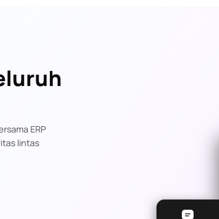
eluruh
bersama ERP
tas lintas