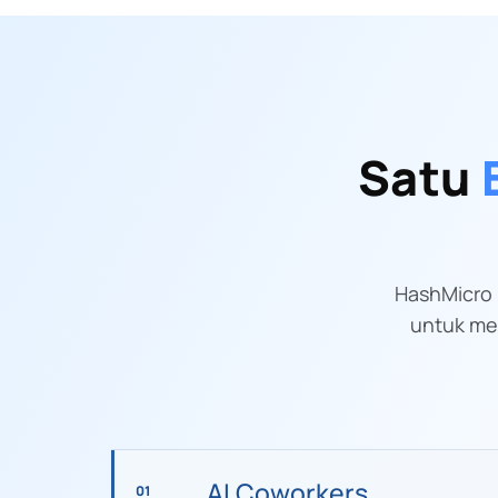
Satu
HashMicro 
untuk men
AI Coworkers
01