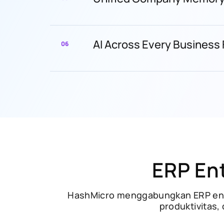
AI Across Every Business
06
ERP En
HashMicro menggabungkan ERP ente
produktivitas,