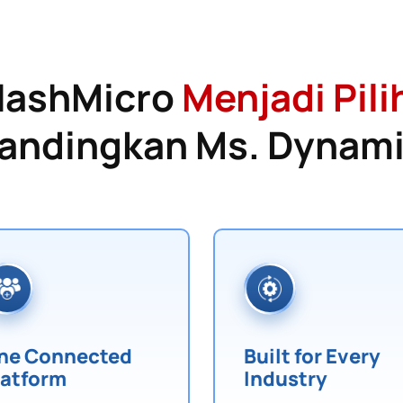
HashMicro
Menjadi Pili
andingkan Ms. Dynam
ne Connected
Built for Every
latform
Industry