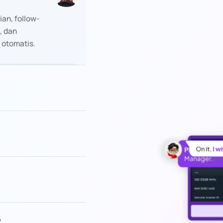
an, follow-
, dan
 otomatis.
y