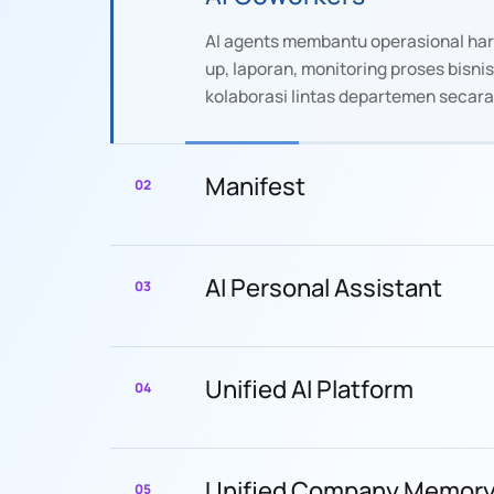
AI agents membantu operasional hari
up, laporan, monitoring proses bisnis
kolaborasi lintas departemen secara
Manifest
02
AI Personal Assistant
03
Unified AI Platform
04
Unified Company Memor
05