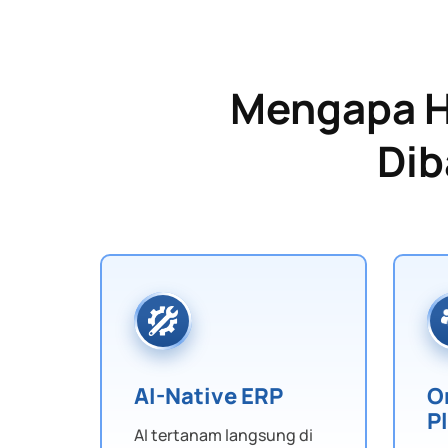
Mengapa 
Dib
AI-Native ERP
O
P
AI tertanam langsung di