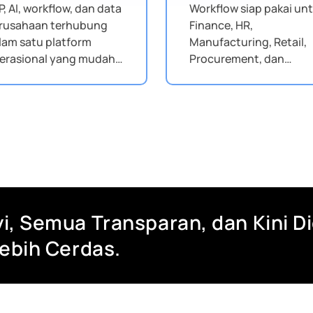
P, AI, workflow, dan data
Workflow siap pakai un
rusahaan terhubung
Finance, HR,
lam satu platform
Manufacturing, Retail,
erasional yang mudah
Procurement, dan
gunakan tim.
berbagai industri lainny
i, Semua Transparan, dan Kini D
Lebih Cerdas.