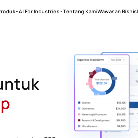
Produk
AI For Industries
Tentang Kami
Wawasan Bisnis
Produk
AI For Industries
Tentang Kami
Wawasan Bisnis
untuk
ap