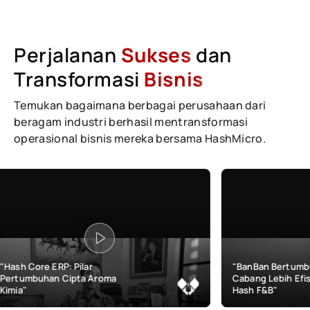
Perjalanan
Sukses
dan
Transformasi
Bisnis
Temukan bagaimana berbagai perusahaan dari
beragam industri berhasil mentransformasi
operasional bisnis mereka bersama HashMicro.
r
"BanBan Bertumbuh & Kelola
 Aroma
Cabang Lebih Efisien dengan
Hash F&B"