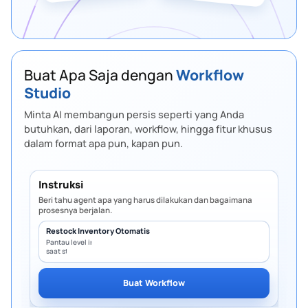
Buat Apa Saja dengan
Workflow
Studio
Minta AI membangun persis seperti yang Anda
butuhkan, dari laporan, workflow, hingga fitur khusus
dalam format apa pun, kapan pun.
Instruksi
Beri tahu agent apa yang harus dilakukan dan bagaimana
prosesnya berjalan.
Restock Inventory Otomatis
Pantau level inventory dan buat PO
saat stok di bawah batas minimum.
Buat Workflow