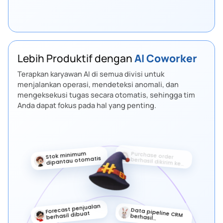
Ada risiko supply chain minggu ini?
2 PO berisiko telat — sudah saya alihkan
lewat gudang Surabaya.
OTIF 96,2%.
Lebih Produktif dengan
AI Coworker
Terapkan karyawan AI di semua divisi untuk
menjalankan operasi, mendeteksi anomali, dan
mengeksekusi tugas secara otomatis, sehingga tim
Anda dapat fokus pada hal yang penting.
Follow-up vendor
Stok minimum
sudah dijadwalkan
dipantau otomatis
Target sales
Lead prioritas
diperbarui
sudah ditandai
otomatis