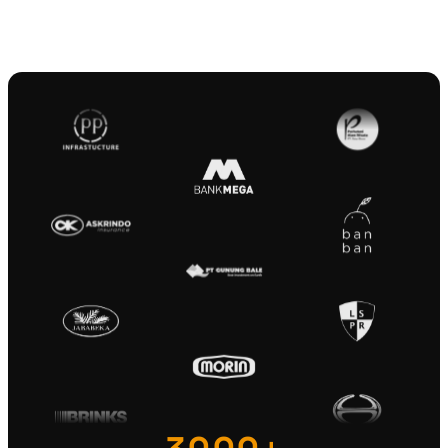
Batas Budget
Pengeluaran marketing mencapai 92% budget
kuartalan.
Review sebelum melewati batas.
Approval Pembelian Pending
4 permintaan pembelian menunggu approval.
Tinjau agar pengadaan tidak terhambat.