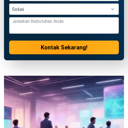
Manufacturing
Wholesale
Retail
Construction
Engineering
Mining
FnB
Facility
Agriculture
Central Kitchen
Home
Industri
Produk
Tentang Kami
Hubungi Kami
© BusinessTech by Hashmicro