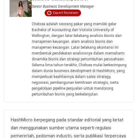
TENTANG KAMI
HashMicro
Penyedia solusi ERP dengan rangkaian software
terlengkap untuk berbagai jenis industri, yang dapat
disesuaikan dengan kebutuhan setiap bisnis.
HUBUNGI KAMI
Jalan Balikpapan Raya No. 9 A - C, Daerah Khusus Ibukota
Jakarta 10160
021 5099 6750
+62-812-2284-6776
hello@hashmicro.co.id
partnership@hashmicro.com