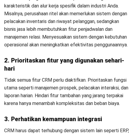
data lintas divisi, merapikan proses operasional, serta
membantu perusahaan memahami dan mengelola bisnis
secara lebih efektif.
Zoho CRM
Chelsea Gunawan, B.Acc.
Microsoft Dynamics 365
Senior Business Development Manager
Expert Reviewer
Chelsea adalah seorang pakar yang memiliki gelar
Bachelor of Accounting dari Victoria University of
Wellington, dengan latar belakang analisis bisnis dan
manajemen keuangan. alam analisis bisnis dan
manajemen keuangan. Latar belakang akuntansi ini
membentuk pendekatan analisisnya dalam memahami
dinamika bisnis dan strategi pertumbuhan perusahaan.
Selama lima tahun terakhir, Chelsea mulai berkecimpung
dalam dunia business development di HashMicro, yang
memperkuat keahliannya dalam sales strategy,
negosiasi, pembangunan kemitraan strategis, serta
pengelolaan pipeline penjualan untuk mendorong
pertumbuhan bisnis yang berkelanjutan.