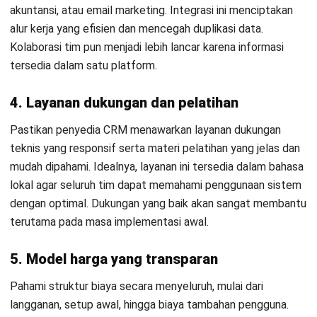
HashMicro berpegang pada standar editorial yang ketat
dan menggunakan sumber utama seperti regulasi
pemerintah, pedoman industri, serta publikasi terpercaya
untuk memastikan konten yang akurat dan relevan.
Pelajari lebih lanjut tentang cara kami menjaga
ketepatan, kelengkapan, dan objektivitas konten dengan
membaca
Panduan Editorial kami
.
Konsultasi
Gratis
dan Dapatkan Solusi
yang Tepat