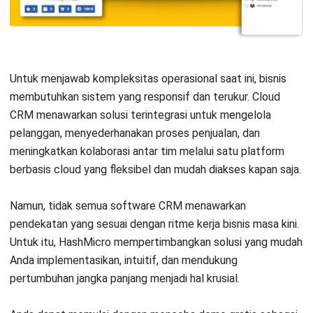
CRM
AI Email Agent untuk Kirim Email
Secara Otomatis & Cepat
Irga Afghani
- 28/07/2026