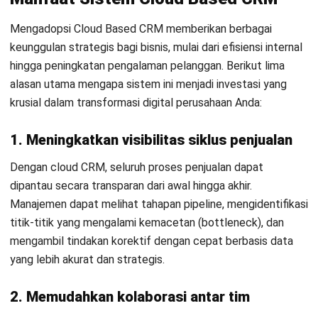
karena hanya menambah kompleksitas dan beban biaya.
3. Perhatikan kemampuan integrasi
CRM harus dapat terhubung dengan sistem lain seperti ERP,
akuntansi, atau email marketing. Integrasi ini menciptakan
alur kerja yang efisien dan mencegah duplikasi data.
Kolaborasi tim pun menjadi lebih lancar karena informasi
tersedia dalam satu platform.
4. Layanan dukungan dan pelatihan
Pastikan penyedia CRM menawarkan layanan dukungan
teknis yang responsif serta materi pelatihan yang jelas dan
mudah dipahami. Idealnya, layanan ini tersedia dalam bahasa
lokal agar seluruh tim dapat memahami penggunaan sistem
dengan optimal. Dukungan yang baik akan sangat membantu
terutama pada masa implementasi awal.