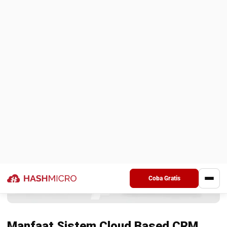
menjadi acuan dalam memilih sistem CRM Cloud yang paling
sesuai untuk menunjang pertumbuhan bisnis Anda:
1. Memahami kebutuhan bisnis Anda
Cloud CRM yang ideal harus mampu mendukung
karakteristik dan alur kerja spesifik dalam industri Anda.
Misalnya, perusahaan ritel akan memerlukan sistem dengan
pelacakan inventaris dan riwayat pelanggan, sedangkan
bisnis jasa lebih membutuhkan fitur penjadwalan dan
manajemen relasi. Menyesuaikan sistem dengan kebutuhan
operasional akan meningkatkan efektivitas penggunaannya.
2. Prioritaskan fitur yang digunakan sehari-
hari
Tidak semua
fitur CRM
perlu diaktifkan. Prioritaskan fungsi
utama seperti manajemen prospek, pelacakan interaksi, dan
laporan harian. Hindari fitur tambahan yang jarang terpakai