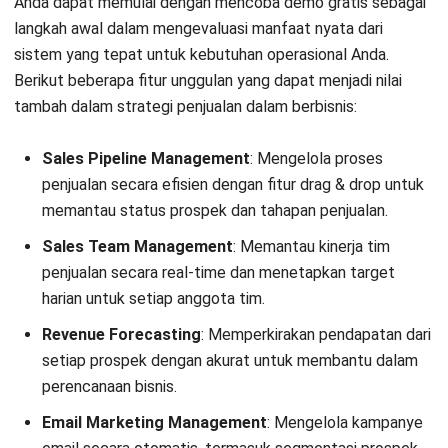
CRM
Desty Omnichannel: Review Lengkap
untuk Seller Indonesia
Anatha Ginting
- 08/07/2026
CRM
20 KPI Customer Service yang Wajib