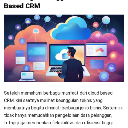
Untuk itu, HashMicro mempertimbangkan solusi yang mudah
Anda implementasikan, intuitif, dan mendukung
pertumbuhan jangka panjang menjadi hal krusial.
Anda dapat memulai dengan mencoba
demo gratis
sebagai
langkah awal dalam mengevaluasi manfaat nyata dari
sistem yang tepat untuk kebutuhan operasional Anda.
Berikut beberapa fitur unggulan yang dapat menjadi nilai
tambah dalam strategi penjualan dalam berbisnis:
Sales Pipeline Management
: Mengelola proses
penjualan secara efisien dengan fitur drag & drop untuk
memantau status prospek dan tahapan penjualan.
Sales Team Management
: Memantau kinerja tim
penjualan secara real-time dan menetapkan target
harian untuk setiap anggota tim.