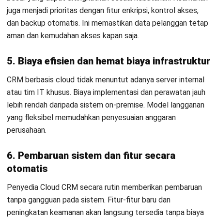
memberi keunggulan nyata di tengah persaingan pasar yang
dinamis.
Fitur seperti manajemen prospek, automasi proses, dan
analitik real-time meningkatkan produktivitas serta
pengalaman pelanggan. Dukungan terhadap kerja fleksibel,
keamanan data, dan pembaruan otomatis menjadikan Cloud
CRM solusi yang berkelanjutan. Sistem ini membantu bisnis
tetap adaptif dan siap menghadapi pertumbuhan.
Mulai Konsultasi
Untuk hasil yang optimal, pemilihan sistem perlu
Coba Gratis
mempertimbangkan dan menyesuaikan kebutuhan, proses
kerja, dan skala bisnis yang sedang berjalan. HashMicro CRM
menawarkan solusi lengkap dengan fitur unggulan, integrasi
mudah, dan dukungan lokal yang responsif. Dengan
implementasi tepat, Cloud CRM menjadi fondasi strategis
bagi pertumbuhan dan keunggulan bisnis berkelanjutan.