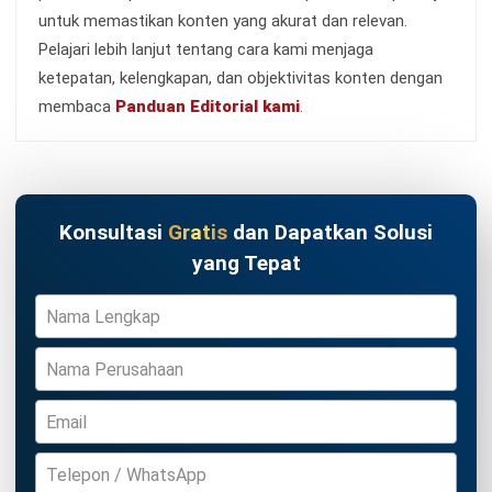
PRODUK
ERP
Inventory
Asset
CRM
Leads
Invoicing
Accounting
Procurement
POS (Point of Sales)
HRM
WMS
INDUSTRI