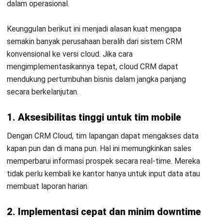
Revenue Forecasting
: Memperkirakan pendapatan dari
setiap prospek dengan akurat untuk membantu dalam
perencanaan bisnis.
Email Marketing Management
: Mengelola kampanye
email secara otomatis, termasuk segmentasi prospek
dan pengiriman email yang terjadwal.
Call Logging Management
: Mencatat dan mengelola
riwayat panggilan telepon dengan pelanggan untuk
meningkatkan layanan dan tindak lanjut.
Quotation & Sales Order Management
: Membuat
penawaran dan pesanan penjualan dengan cepat serta
mengkonversinya menjadi faktur secara instan.
Multi Price List
: Menyusun daftar harga yang berbeda
untuk berbagai segmen pelanggan dan mengirimkan
penawaran berdasarkan daftar harga tersebut.