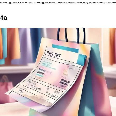
s Nota Bisnis di Indonesia
enisnya, bukti transaksi tersebut dapat Anda kelompoka
 tergantung dengan fungsi nota dan kebutuhannya. Jeni
Mulai Konsultasi
ebut antara lain adalah sebagai berikut:
tan
rupakan salah satu bukti transaksi untuk pelanggan, 
i pembayaran ini akan pemilik usaha keluarkan untuk pe
ansaksi ini juga akan secara langsung penjual berikan ke
ngga tidak ada transaksi yang perlu mereka bayarkan s
jualan