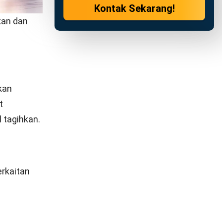
 atau jasa.
umlah.
engan
 Nota ini
engurangan
 barang
beli yang