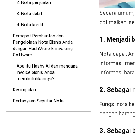
Nota penjualan
Dokumen ini m
Nota penjuala
jelas. Bisnis
juga berfungsi 
Baca juga:
Pur
3. Nota deb
Bukti transak
utang usaha ak
dagangan atau
Secara singka