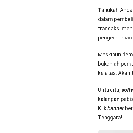
harus dilunasi.
4. Nota kred
Nota kredit
ada
bukti penguran
penurunan har
rusak atau ke
pembeli selur
Baca juga :
15 
Percepat 
Anda den