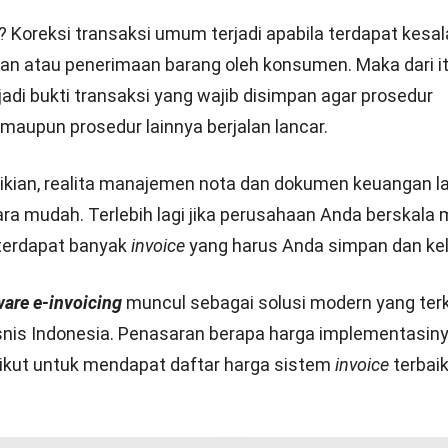
it
lah salah satu jenis nota transaksi yang penjual terbit
gan piutang atas suatu usaha. Pengurangan ini terjadi a
ga barang atau adanya kesalahan dalam pengiriman bar
kurangan lainnya.
Akibatnya, barang harus penjual kemba
uhnya.
Aplikasi Invoice Terbaik Mudah Digunakan untuk Bisnis
Pembuatan dan Pengelolaan Nota Bis
gan HashMicro E-invoicing Software