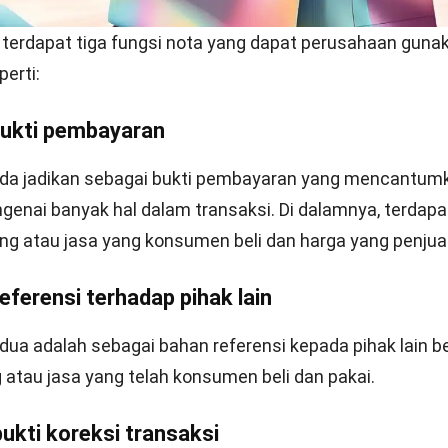
 adalah bukti transaksi saat pelanggan membeli barang
encantumkan rincian seperti nama barang, harga, dan j
n membantu pembeli dan penjual mencatat transaksi d
 menggunakannya untuk pembukuan dan laporan keuangan.
sebagai bukti sah jika ada retur atau klaim.
chase Order (PO) dan Invoice, Apa Bedanya?
it
si jenis ini adalah dokumen yang menjelaskan adanya p
ibat berbagai hal. Misalnya, telah terjadi pengembalian
 penurunan harga yang pembeli buat.
t,
nota debit
berguna untuk mengurangi utang usaha pem