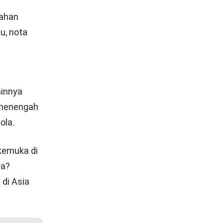
kan sebagai
kibat
ang, baik
likan ke
nis