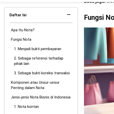
Jenis-jeni
Berdasarkan j
beberapa jenis
transaksi ters
1. Nota kon
Nota kontan
me
bukti transaks
Jenis bukti tr
pelanggan sehi
tempo.
2. Nota pen