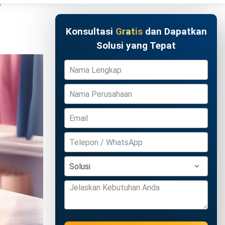
n menjadi
s bukti
Coba Gratis
biasanya
langgan.
pada
aat jatuh