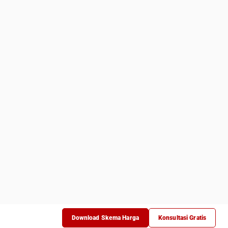
ang harus
yang wajib
dwalkan Demo
ara Gratis!