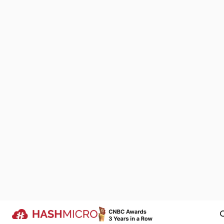
menunggu tang
Dalam pembuat
Anda masukkan
ada:
Waktu kelu
Identitas t
Kami Bangga Jadi B
dari Kisah Sukses A
Kategori p
Jumlah pro
Terus mengembangkan produk-prod
dapat menyederhanakan proses bisni
Harga yang
berbagai lini industri di Indonesia ada
kami.
Tanda tang
Dipercaya oleh