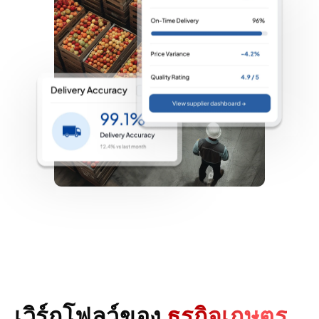
เวิร์กโฟลว์ของ
ธุรกิจเกษตร