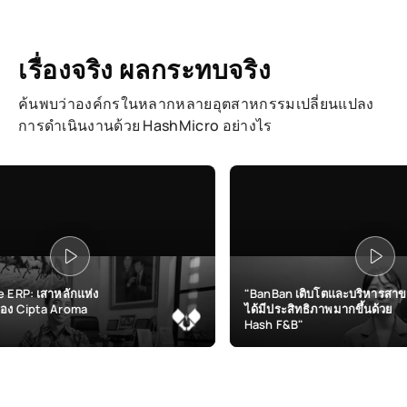
เรื่องจริง ผลกระทบจริง
ค้นพบว่าองค์กรในหลากหลายอุตสาหกรรมเปลี่ยนแปลง
การดำเนินงานด้วย HashMicro อย่างไร
"BanBan เติบโตและบริหารสาขา
"Decorien
ได้มีประสิทธิภาพมากขึ้นด้วย
บริหารโคร
Hash F&B"
Hash Con