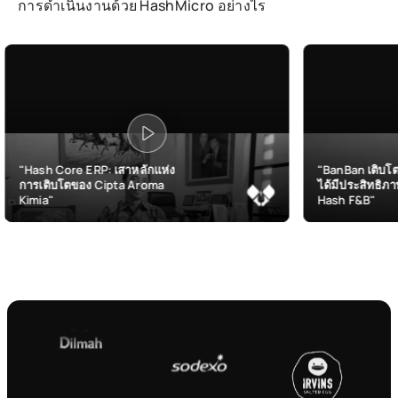
การดำเนินงานด้วย HashMicro อย่างไร
 ERP: เสาหลักแห่ง
"BanBan เติบโตและบริหารสาข
ของ Cipta Aroma
ได้มีประสิทธิภาพมากขึ้นด้วย
Hash F&B"