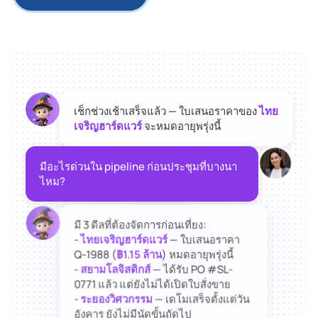
เช็กช่วงเช้าเสร็จแล้ว — ใบเสนอราคาของ
ไทย
เจริญฮาร์ดแวร์
จะหมดอายุพรุ่งนี้
มีอะไรด่วนใน pipeline ก่อนประชุมที่บางนา
ไหม?
มี 3 ดีลที่ต้องจัดการก่อนเที่ยง:
-
ไทยเจริญฮาร์ดแวร์
— ใบเสนอราคา
Q-1988 (
฿1.15 ล้าน
) หมดอายุพรุ่งนี้
-
สยามโลจิสติกส์
— ได้รับ PO #SL-
0771 แล้ว แต่ยังไม่ได้เปิดใบสั่งขาย
-
ระยองวิศวกรรม
— เดโมเสร็จตั้งแต่วัน
อังคาร ยังไม่มีนัดขั้นถัดไป