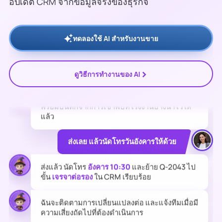
อัปเดต CRM จากข้อมูลจริงของธุรกิจ
บริษัท รุ่งเรืองค้าวัสดุ
เปิดดูใบเสนอราคา
Q-2043
(฿2.4 ล้าน) เป็นครั้งที่ 3 เมื่อเช้านี้ — และสัญญา
ปัจจุบันจะหมดอายุ
31 ก.ค.
นี้
ทดลองใช้ AI สำหรับงานขาย
ยังให้ส่วนลดต่อสัญญาล่วงหน้า 8% ได้อยู่ไหม?
>
ดูวิธีการทำงานของ AI
ได้ถึง
18 ก.ค.
ฉันร่างอีเมลติดตามที่ระบุส่วนลด
พร้อมบันทึกจากการเข้าพบที่โรงงานบางนาไว้ให้
แล้ว
ส่งเลย แล้วนัดโทรวันอังคารให้ด้วย
ส่งแล้ว นัดโทร
อังคาร 10:30
และย้าย Q-2043 ไป
ขั้น
เจรจาต่อรอง
ใน CRM เรียบร้อย
ฉันจะติดตามการเปลี่ยนแปลงต่อ และแจ้งทีมเมื่อมี
ความเสี่ยงถัดไปที่ต้องดำเนินการ