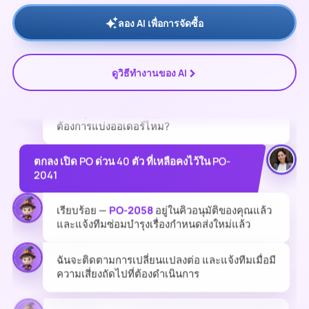
แต่งานซ่อมบำรุงไลน์ 3 กำหนดไว้วันที่ 20
ลอง AI เพื่อการจัดซื้อ
หาซัพพลายเออร์รายอื่นมาเสริมได้ไหม?
>
ดูวิธีทำงานของ AI
บริษัท กลไกภัณฑ์ จำกัด
มีสต็อก 40 ตัวที่
฿4,800/
ตัว
— สูงกว่าราคาสัญญา 4% ส่งได้
18 ก.ค.
ต้องการแบ่งออเดอร์ไหม?
ตกลง เปิด PO ด่วน 40 ตัว ที่เหลือคงไว้ใน PO-
2041
เรียบร้อย —
PO-2058
อยู่ในคิวอนุมัติของคุณแล้ว
และแจ้งทีมซ่อมบำรุงเรื่องกำหนดส่งใหม่แล้ว
ฉันจะติดตามการเปลี่ยนแปลงต่อ และแจ้งทีมเมื่อมี
ความเสี่ยงถัดไปที่ต้องดำเนินการ
ฉันจะติดตามการเปลี่ยนแปลงต่อ และแจ้งทีมเมื่อมี
ความเสี่ยงถัดไปที่ต้องดำเนินการ