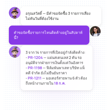
อรุณสวัสดิ์ — มีคำขอจัดซื้อ 3 รายการเสี่ยง
ไม่ทันวันที่ต้องใช้งาน
คำขอจัดซื้อรายการไหนติดค้างอยู่ในสัปดาห์
นี้?
3 จาก 14 รายการที่เปิดอยู่กำลังติดค้าง:
-
PR-1204
— แผ่นสเตนเลส 2 ตัน รอ
อนุมัติจากฝ่ายการเงินตั้งแต่วันอังคาร
-
PR-1198
— ฟิล์มพันพาเลท บริษัท แพ็
คดี จำกัด ยังไม่ยืนยันราคา
-
PR-1211
— มอเตอร์สายพาน 6 ตัว ต้อง
ถึงหน้างานภายใน
18 ก.ค.
PR-1211 เร่งด่วนที่สุด ให้ฉันขอใบเสนอ
ราคาจากซัพพลายเออร์มอเตอร์ที่ขึ้น
ทะเบียนไว้ 3 รายภายในวันนี้เลยไหม?