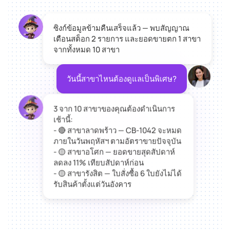
ซิงก์ข้อมูลข้ามคืนเสร็จแล้ว — พบสัญญาณ
เตือนสต็อก 2 รายการ และยอดขายตก 1 สาขา
จากทั้งหมด 10 สาขา
วันนี้สาขาไหนต้องดูแลเป็นพิเศษ?
3 จาก 10 สาขาของคุณต้องดำเนินการ
เช้านี้:
- 🔴 สาขาลาดพร้าว — CB-1042 จะหมด
ภายในวันพฤหัสฯ ตามอัตราขายปัจจุบัน
- 🟡 สาขาอโศก — ยอดขายสุดสัปดาห์
ลดลง 11% เทียบสัปดาห์ก่อน
- 🟡 สาขารังสิต — ใบสั่งซื้อ 6 ใบยังไม่ได้
รับสินค้าตั้งแต่วันอังคาร
จัดการเร็วที่สุด: อนุมัติโอนสต็อก 120
ชิ้นจากสาขาบางนา — ที่นั่นมี CB-1042