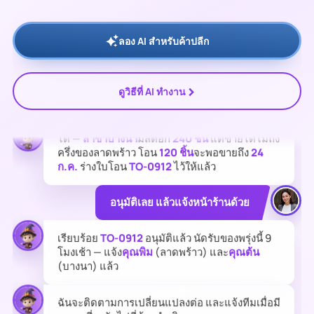
Blend 1 กก. (SKU CB-1042)
ที่
สาขาลาดพร้าว
จะ
หมดภายใน
วันพฤหัสฯ
เหลือ 38 ชิ้น ขายได้วันละ
21 ชิ้น
ตั้งแต่เริ่มโปรสุดสัปดาห์
ลอง AI สำหรับค้าปลีก
โอนจากสาขาอื่นมาได้ไหม?
>
ดูวิธีที่ AI ทำงาน
ได้ —
สาขาบางนา
มีสต็อก
240 ชิ้น
แต่ขายได้ไม่ถึง
ครึ่งของลาดพร้าว โอน
120 ชิ้น
จะพอขายถึง
24
ก.ค.
ร่างใบโอน
TO-0912
ไว้ให้แล้ว
อนุมัติเลย แล้วแจ้งหน้าร้านด้วย
เรียบร้อย
TO-0912
อนุมัติแล้ว นัดรับของพรุ่งนี้ 9
โมงเช้า — แจ้ง
คุณพิม
(ลาดพร้าว) และ
คุณต้น
(บางนา) แล้ว
ฉันจะติดตามการเปลี่ยนแปลงต่อ และแจ้งทีมเมื่อมี
ความเสี่ยงถัดไปที่ต้องดำเนินการ