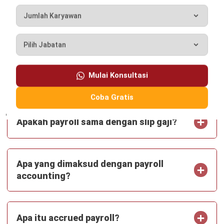
Aulia Kholqiana
CW Fulltime
Aulia telah menjadi spesialis yang sudah berpengalaman
selama lebih dari 2 tahun di bidang Human Resource
Management (HRM). Penulisan artikel berfokus pada
pengelolaan siklus hidup karyawan, penilaian kinerja,
penggunaan sistem HRIS, dan program pengembangan
karyawan, sehingga dapat memberikan solusi bagi
peningkatan performa perusahaan.
Jessica Chandra, B.Sc.
Senior HR Manager
Expert Reviewer
Jessica adalah seorang pakar yang memiliki gelar
Bachelor of Science (BSc) dalam Psychology dari
University of London yang didukung oleh pemahaman