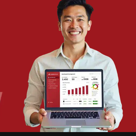
Wawasan Bisnis
Pelajari Lebih Lanjut Tentang Software untuk
Bisnis
Temukan Software Terbaik untuk Bisnis
TENTANG KAMI
HashMicro
Penyedia solusi ERP dengan rangkaian software
terlengkap untuk berbagai jenis industri, yang dapat
disesuaikan dengan kebutuhan setiap bisnis.