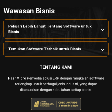
HUBUNGI KAMI
Jalan Balikpapan Raya No. 9 A - C, Daerah Khusus Ibukota
Jakarta 10160
021 5099 6750
+62-812-2284-6776
hello@hashmicro.co.id
partnership@hashmicro.com
PRODUK
ERP
Inventory
Asset
CRM
Leads