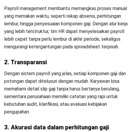
lembur, tunjangan, dan potongan dihitung secara konsisten.
Hal ini mengurangi risiko selisih gaji akibat input ganda atau
kesalahan rumus, sehingga perusahaan dapat menjaga
kepercayaan karyawan sekaligus meminimalkan koreksi
setelah pembayaran dilakukan.
4. Terintegrasi
Payroll yang terintegrasi memungkinkan data mengalir
langsung dari modul lain seperti absensi, HR, atau akuntansi.
Integrasi ini membantu perusahaan menghindari duplikasi
data, mempercepat proses pelaporan, dan memastikan
setiap perubahan data karyawan otomatis tercermin dalam
perhitungan payroll.
Langkah Implementasi Payroll
Management