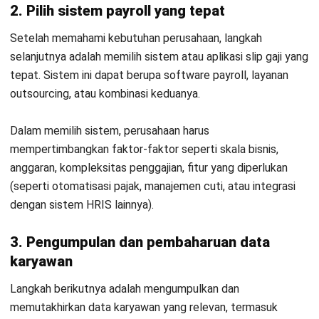
tunjangan, dan detail rekening bank.
Data ini harus lengkap dan akurat karena akan digunakan
sebagai dasar perhitungan gaji dan potongan. Selain itu, data
ini harus disimpan dengan aman dan sesuai dengan peraturan
perlindungan data yang berlaku.
4. Penyesuaian dengan regulasi yang berlaku
Implementasi payroll management harus disesuaikan
dengan regulasi ketenagakerjaan dan perpajakan yang
berlaku di negara atau wilayah di mana bisnis beroperasi. Ini
mencakup pemahaman mendalam tentang peraturan upah
minimum dan kewajiban hukum lainnya.
Sistem payroll yang digunakan juga harus dapat diatur dan
diperbarui secara dinamis untuk menyesuaikan perubahan
peraturan tersebut. Melalui penyesuaian ini, perusahaan