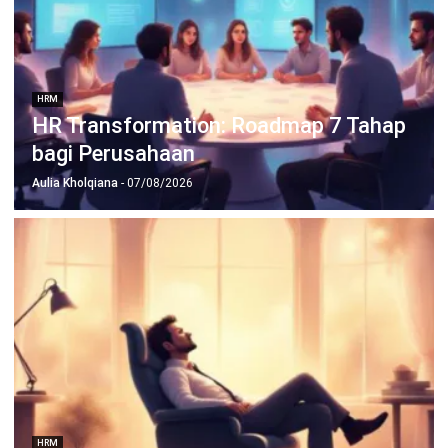
Cara HR Mendeteksinya Sejak Dini?
Irga Afghani
- 05/08/2026
HRM
Strategi HRD Mengelola Negosiasi Gaji
Secara Efektif
Irga Afghani
- 04/08/2026