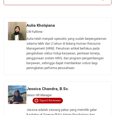
mendalam tentang perilaku manusia dan dinamika
organisasi. Latar belakang psikologi ini memberikan
keahlian khusus dalam memahami motivasi karyawan,
mengelola pengembangan talenta, dan menciptakan kerja
sama yang harmonis di dalam tim.. Selama sembilan
tahun terakhir, Jessica mendalami bidang Human
Resource Management, mengembangkan keahlian dalam
strategi rekrutmen, pengelolaan kinerja, pengembangan
organisasi, serta implementasi kebijakan HR yang
mendukung budaya kerja positif dan pertumbuhan
perusahaan.
HashMicro berpegang pada standar editorial yang ketat
dan menggunakan sumber utama seperti regulasi
pemerintah, pedoman industri, serta publikasi terpercaya
untuk memastikan konten yang akurat dan relevan.
Pelajari lebih lanjut tentang cara kami menjaga
ketepatan, kelengkapan, dan objektivitas konten dengan
membaca
Panduan Editorial kami
.