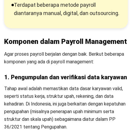
2. Perhitungan gaji bruto dan komponen
penghasilan tambahan
Berikutnya adalah menghitung gaji bruto berdasarkan gaji
pokok, lalu menambahkan komponen lain sesuai kebijakan
perusahaan, seperti tunjangan, lembur, insentif, bonus,
komisi, atau klaim penggantian biaya yang disetujui.
3. Perhitungan dan pemotongan pajak serta
potongan wajib
Setelah total penghasilan ditetapkan, payroll menghitung
dan menerapkan pemotongan yang relevan, termasuk PPh
dan potongan wajib lainnya. Perhitungan dilakukan konsisten
agar tetap selaras dengan ketentuan perpajakan dan aturan
ketenagakerjaan yang berlaku.
4. Penyaluran gaji dan penerbitan slip gaji