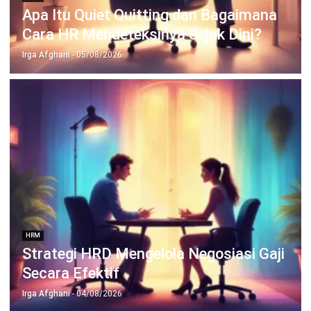
Jalankan Bisnis Lebih Mudah
Bersama HashMicro
Mulai demo gratis hari ini tanpa komitmen. Dapatkan solusi terbaik
untuk bisnis yang lebih efisien.
Jadwalkan Konsultasi
Coba Gratis