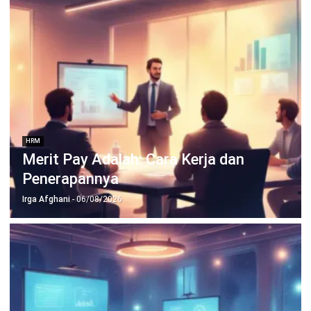
HRM
HR Transformation: Roadmap 7 Tahap
bagi Perusahaan
Aulia Kholqiana
- 07/08/2026
HRM
Apa Itu Quiet Quitting dan Bagaimana