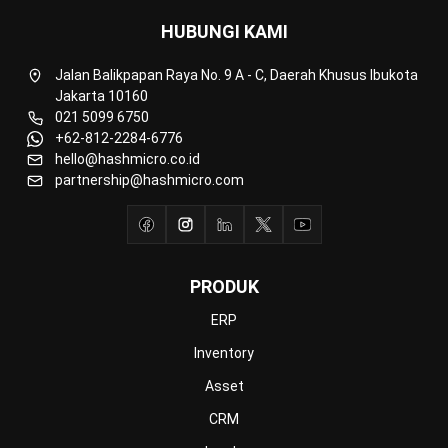
Invoicing
Accounting
Procurement
POS (Point of Sales)
HRM
WMS
INDUSTRI
Manufacturing
Wholesale
Retail
Construction
Engineering
Mining
FnB