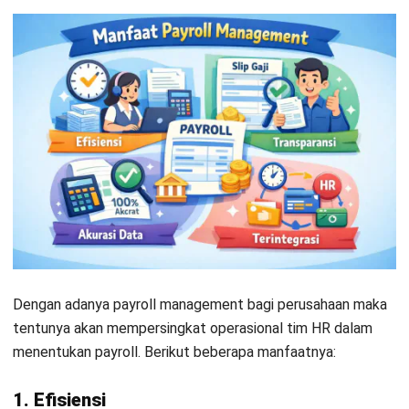
Payroll management membantu memangkas proses manual
yang memakan waktu, seperti rekap absensi, perhitungan
lembur, hingga penyesuaian komponen gaji. Dengan alur kerja
yang lebih terstruktur, tim HR dapat menyelesaikan payroll
lebih cepat tanpa perlu lembur di akhir periode, sekaligus
mengurangi ketergantungan pada spreadsheet terpisah.
2. Transparansi
Dengan sistem payroll yang jelas, setiap komponen gaji dan
potongan dapat ditelusuri dengan mudah. Karyawan bisa
memahami detail slip gaji tanpa harus bertanya berulang,
sementara perusahaan memiliki catatan yang rapi untuk
kebutuhan audit, klarifikasi, atau evaluasi kebijakan
pengupahan.
3. Akurasi data dalam perhitungan gaji
Payroll management yang baik memastikan data kehadiran,