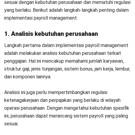
Setelah memahami kebutuhan perusahaan, langkah
selanjutnya adalah memilih sistem atau
aplikasi slip gaji yang
tepat
. Sistem ini dapat berupa software payroll, layanan
outsourcing, atau kombinasi keduanya.
Dalam memilih sistem, perusahaan harus
mempertimbangkan faktor-faktor seperti skala bisnis,
anggaran, kompleksitas penggajian, fitur yang diperlukan
(seperti otomatisasi pajak, manajemen cuti, atau integrasi
dengan
sistem HRIS lainnya
).
3. Pengumpulan dan pembaharuan data
karyawan
Langkah berikutnya adalah mengumpulkan dan
memutakhirkan data karyawan yang relevan, termasuk
informasi pribadi, riwayat kerja, data kehadiran, potongan,