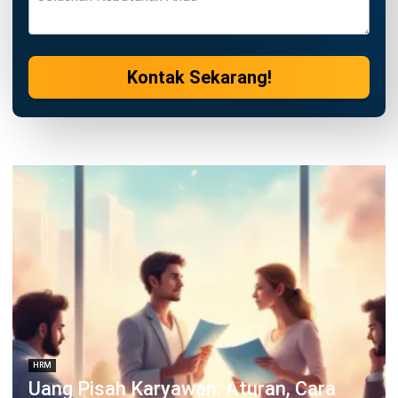
Irga Afghani
- 07/08/2026
HRM
Mengenal Cuti Block Leave dan
Manfaatnya bagi Perusahaan
Irga Afghani
- 07/08/2026