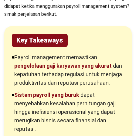
diantaranya manual, digital, dan outsourcing.
Komponen dalam Payroll Management
Agar proses payroll berjalan dengan baik. Berikut beberapa
komponen yang ada di payroll management:
1. Pengumpulan dan verifikasi data karyawan
Tahap awal adalah memastikan data dasar karyawan valid,
seperti status kerja, struktur upah, rekening, dan data
kehadiran. Di Indonesia, ini juga berkaitan dengan kepatuhan
pengupahan (misalnya penerapan upah minimum serta
struktur dan skala upah) sebagaimana diatur dalam
PP
36/2021 tentang Pengupahan
.