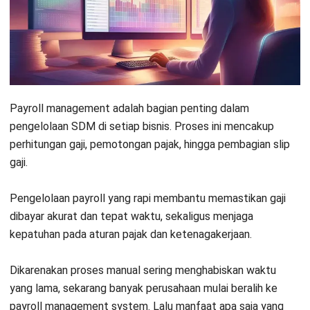
simak penjelasan berikut.
Key Takeaways
Payroll management memastikan
pengelolaan gaji karyawan yang akurat
dan
kepatuhan terhadap regulasi untuk menjaga
produktivitas dan reputasi perusahaan.
Sistem payroll yang buruk
dapat
menyebabkan kesalahan perhitungan gaji
hingga inefisiensi operasional yang dapat
merugikan bisnis secara finansial dan
reputasi.
Terdapat beberapa metode payroll