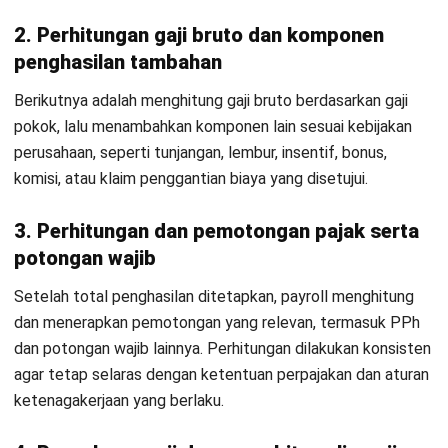
Gaji diproses sesuai jadwal pembayaran, disertai penerbitan
slip gaji yang memuat rincian penghasilan dan potongan.
Transparansi ini membantu mengurangi pertanyaan berulang
dan memudahkan klarifikasi bila ada selisih.
5. Pengarsipan data dan penyusunan laporan
payroll
Seluruh data
HR payroll
diarsipkan sebagai dokumentasi
formal dan dasar pelaporan. Dari data tersebut, perusahaan
dapat menyusun laporan payroll untuk kebutuhan audit,
rekonsiliasi, analisis biaya tenaga kerja, serta pelaporan
internal.
Manfaat Payroll Management pada
Perusahaan