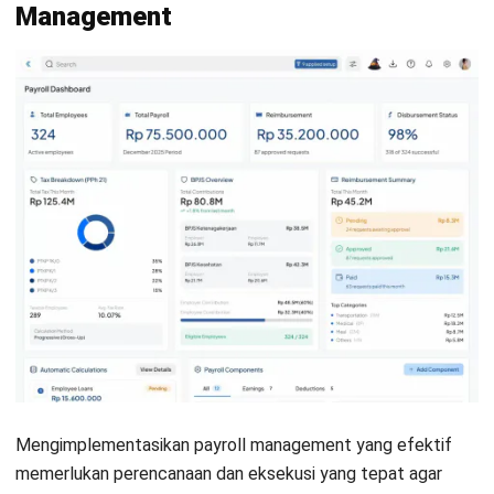
yang berlaku. Berikut adalah langkah-langkah penting dalam
implementasi payroll management:
1. Analisis kebutuhan perusahaan
Langkah pertama dalam implementasi payroll management
adalah melakukan analisis kebutuhan perusahaan terkait
penggajian. Hal ini mencakup memahami jumlah karyawan,
struktur gaji, jenis tunjangan, sistem bonus, jam kerja, lembur,
dan komponen lainnya.
Analisis ini juga perlu mempertimbangkan regulasi
ketenagakerjaan dan perpajakan yang berlaku di wilayah
operasi perusahaan. Dengan mengetahui kebutuhan spesifik
ini, perusahaan dapat merancang sistem payroll yang paling
sesuai.
2. Pilih sistem payroll yang tepat