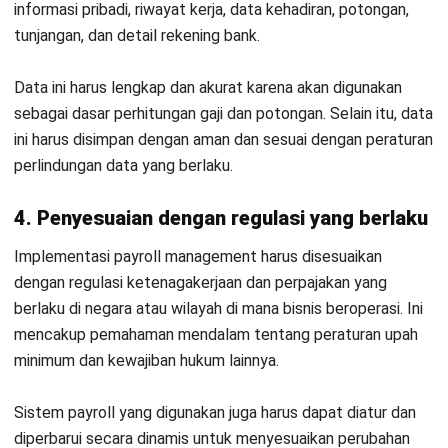
dapat memastikan kepatuhan dan menghindari sanksi atau
penalti hukum.
5. Uji coba dan evaluasi sistem payroll
Sebelum sepenuhnya diimplementasikan, software HR yang
dipilih harus diuji coba terlebih dahulu untuk memastikan
bahwa semua fungsinya berjalan dengan baik dan sesuai
dengan kebutuhan perusahaan.
Proses uji coba
sistem payroll perusahaan
mencakup
simulasi perhitungan gaji, potongan pajak, dan distribusi slip
gaji, serta pengelolaan data karyawan. Evaluasi dari uji coba
ini dapat membantu perusahaan dalam melakukan
penyesuaian sebelum digunakan secara penuh.
Dengan mengikuti langkah-langkah ini, perusahaan dapat
mengimplementasikan payroll management yang efisien,