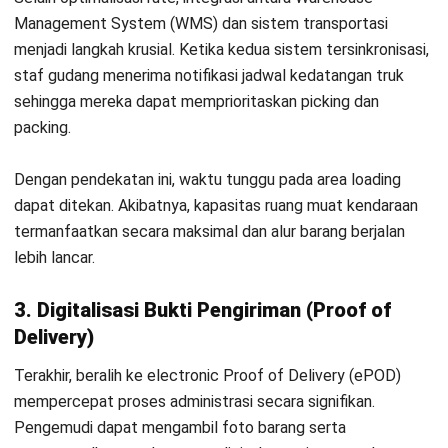
terunggah ke sistem pusat.
Menurut laporan dari
McKinsey & Company
, diggitalisasi
rantai pasok berpotensi meningkatkan efisiensi operasional
hingga 20%. Dengan demikian, perusahaan tidak hanya
mempercepat proses verifikasi, tetapi juga memperkuat
transparansi serta akurasi data pengiriman.
Kesimpulan
First mile delivery bukan sekadar tahap awal pengiriman,
melainkan fondasi yang menentukan kelancaran seluruh
rantai pasok. Tantangan seperti minimnya visibilitas armada,
inefisiensi pengemasan, dan fluktuasi permintaan sejatinya
dapat diatasi dengan pendekatan berbasis teknologi, mulai
dari route optimization, integrasi WMS dengan sistem
transportasi, hingga digitalisasi bukti pengiriman. Kombinasi
strategi ini terbukti mampu mengubah first mile dari beban