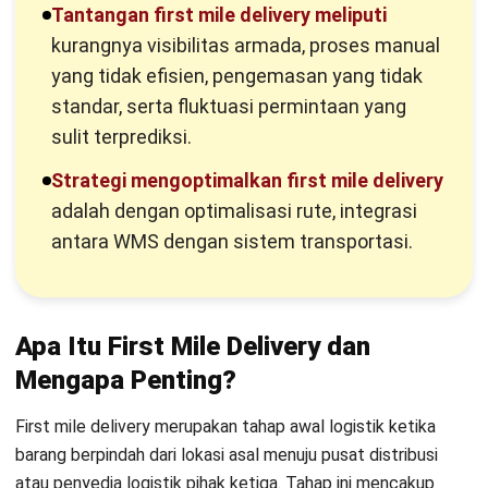
ritel sebelum proses sortir dan pengiriman berikutnya.
Karena menjadi awal pergerakan barang, kelancaran first
mile menentukan ketepatan waktu seluruh rantai pasok.
Dalam konteks
manajemen rantai pasok
modern, tahap ini
sering dianggap remeh dibandingkan pengiriman akhir ke
konsumen. Padahal, jika barang terlambat diambil atau data
inventaris tidak akurat pada titik awal, proses sampai hilir
pasti akan terganggu. Oleh karena itu, manajer operasional
perlu memprioritaskan visibilitas dan efisiensi sejak
kilometer pertama pergerakan barang.
Definisi Teknis dalam Rantai Pasok B2B dan
B2C
Pada model B2C, first mile biasanya merujuk pada perjalanan
paket dari penjual online menuju kurir ekspedisi. Sebaliknya,