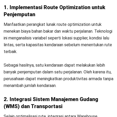
menjadi langkah krusial. Ketika kedua sistem tersinkronisasi,
staf gudang menerima notifikasi jadwal kedatangan truk
sehingga mereka dapat memprioritaskan picking dan
packing.
Dengan pendekatan ini, waktu tunggu pada area loading
dapat ditekan. Akibatnya, kapasitas ruang muat kendaraan
termanfaatkan secara maksimal dan alur barang berjalan
lebih lancar.
3. Digitalisasi Bukti Pengiriman (Proof of
Delivery)
Terakhir, beralih ke electronic Proof of Delivery (ePOD)
mempercepat proses administrasi secara signifikan.
Pengemudi dapat mengambil foto barang serta
mengumpulkan tanda tangan digital penerima yang langsung