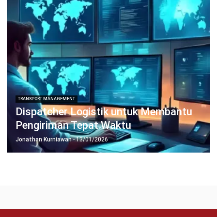
Jalankan Bisnis Lebih Mudah
Bersama HashMicro
Mulai demo gratis hari ini tanpa komitmen. Dapatkan solusi terbaik
untuk bisnis yang lebih efisien.
Jadwalkan Konsultasi
Coba Gratis