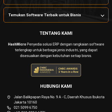
partnership@hashmicro.com
PRODUK
ERP
Inventory
Asset
CRM
Leads
Invoicing
Accounting
Procurement
POS (Point of Sales)