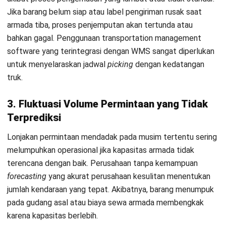
Strategi Efektif Mengoptimalkan First
Mile Delivery
Mengubah fase awal logistik dari pusat biaya menjadi
keunggulan kompetitif memerlukan pendekatan berbasis
data. Pertama, lakukan digitalisasi dokumen serah terima
agar setiap pergerakan barang tercatat otomatis dan
transparan. Dengan demikian, seluruh pihak dapat memantau
status pengiriman tanpa komunikasi manual yang berbelit.
Selanjutnya, integrasikan manajemen inventaris dengan
manajemen transportasi secara seamless. Ketika sistem
saling terhubung, armada berangkat hanya saat barang
benar-benar siap. Selain itu, tim dapat mengatur rute
penjemputan secara lebih efisien sehingga utilitas
kendaraan meningkat dan waktu tempuh lebih singkat.