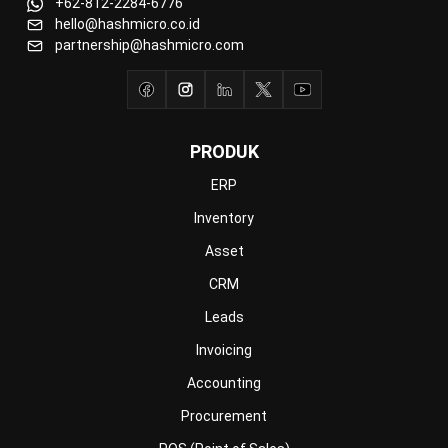
HRM
WMS
INDUSTRI
Manufacturing
Wholesale
Retail
Construction
Engineering
Mining
FnB
Facility
Agriculture
Central Kitchen