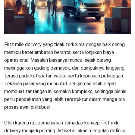
serta strategi optimasi berbasis teknologi, termasuk
pemanfaatan software transport management yang
memungkinkan tim logistik memantau armada, jadwal, dan
status pengiriman secara real-time. Dengan pendekatan
yang tepat, bisnis dapat menjaga arus kas tetap stabil
sekaligus memperkuat reputasi layanan di mata pelanggan.
Key Takeaways
First mile delivery adalah
proses
pemindahan awal barang dari lokasi asal ke
pusat distribusi yang menjadi penentu
akurasi dan ketepatan seluruh alur rantai
pasok.
Tantangan first mile delivery meliputi