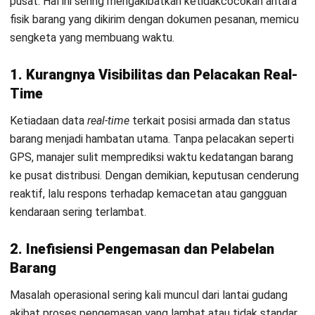
armada tiba, proses penjemputan akan tertunda atau
bahkan gagal. Penggunaan
transportation management
software
yang terintegrasi dengan WMS sangat diperlukan
untuk menyelaraskan jadwal
picking
dengan kedatangan
truk.
3. Fluktuasi Volume Permintaan yang Tidak
Terprediksi
Lonjakan permintaan mendadak pada musim tertentu sering
melumpuhkan operasional jika kapasitas armada tidak
terencana dengan baik. Perusahaan tanpa
kemampuan
forecasting
yang akurat
perusahaan kesulitan menentukan
jumlah kendaraan yang tepat. Akibatnya, barang menumpuk
pada gudang asal atau biaya sewa armada membengkak
karena kapasitas berlebih.