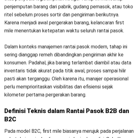
pada skala B2B atau manufaktur, cakupannya lebih
kompleks karena melibatkan volume besar dan jadwal
terstruktur. Misalnya, proses ini mencakup pengangkutan
bahan baku dari supplier ke pabrik atau pemindahan barang
jadi menuju gudang distribusi utama.
Perbedaan Utama First Mile, Middle Mile, dan
Last Mile
Memahami pembagian fase logistik membantu Anda
menentukan strategi efisiensi yang tepat sasaran. Pertama,
first mile
berfokus pada inisiasi pergerakan barang dari
sumber ke
hub.
Selanjutnya,
middle mile
menghubungkan
perpindahan antar gudang lintas wilayah. Sementara itu,
last
mile
menjadi tahap akhir pengantaran ke konsumen, lalu
fase ini sering menyerap biaya terbesar karena rute lebih
tersebar dan kompleks.