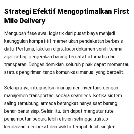
1. Implementasi Route Optimization untuk
Penjemputan
Manfaatkan perangkat lunak route optimization untuk
menekan biaya bahan bakar dan waktu perjalanan. Teknologi
ini menganalisis variabel seperti lokasi supplier, kondisi lalu
lintas, serta kapasitas kendaraan sebelum menentukan rute
terbaik.
Sebagai hasilnya, satu kendaraan dapat melakukan lebih
banyak penjemputan dalam satu perjalanan. Oleh karena itu,
perusahaan dapat meningkatkan produktivitas armada tanpa
menambah jumlah kendaraan.
2. Integrasi Sistem Manajemen Gudang
(WMS) dan Transportasi
Selain optimalisasi rute, integrasi antara Warehouse
Management System (WMS) dan sistem transportasi