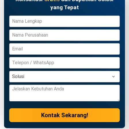
TRANSPORT MANAGEMENT
Panduan Vehicle Routing Problem
untuk Optimasi Rute Logistik
Jonathan Kurniawan
- 07/07/2026