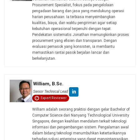
William mendalami dunia sistem Enterprise Resource
Planning (ERP), yang memperkuat keahliannya dalam
arsitektur sistem, implementasi solusi bisnis terintegrasi,
serta optimalisasi proses operasional melalui teknologi.
HashMicro berpegang pada standar editorial yang ketat
dan menggunakan sumber utama seperti regulasi
pemerintah, pedoman industri, serta publikasi terpercaya
untuk memastikan konten yang akurat dan relevan.
Pelajari lebih lanjut tentang cara kami menjaga
ketepatan, kelengkapan, dan objektivitas konten dengan
membaca
Panduan Editorial kami
.
Konsultasi
Gratis
dan Dapatkan Solusi
yang Tepat