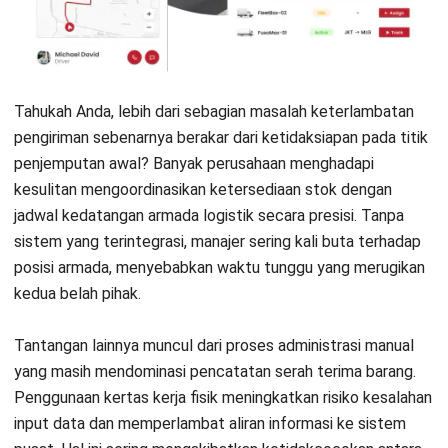
fisik barang yang dikirim dengan dokumen pesanan, memicu
sengketa yang membuang waktu.
1. Kurangnya Visibilitas dan Pelacakan Real-
Time
Ketiadaan data
real-time
terkait posisi armada dan status
barang menjadi hambatan utama. Tanpa pelacakan seperti
GPS, manajer sulit memprediksi waktu kedatangan barang
ke pusat distribusi. Dengan demikian, keputusan cenderung
reaktif, lalu respons terhadap kemacetan atau gangguan
kendaraan sering terlambat.
2. Inefisiensi Pengemasan dan Pelabelan
Barang
Masalah operasional sering kali muncul dari lantai gudang
akibat proses pengemasan yang lambat atau tidak standar.
Jika barang belum siap atau label pengiriman rusak saat