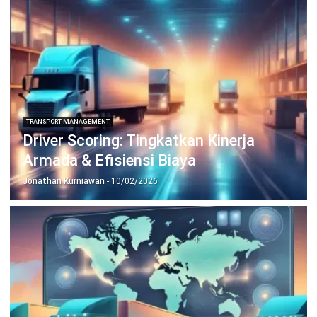
TRANSPORT MANAGEMENT
Apa Itu Downtime Armada dan
Mengapa Anda Harus Tahu
Jonathan Kurniawan
- 28/07/2026
TRANSPORT MANAGEMENT
Last Mile Visibility: Strategi Efisien
untuk Bisnis Modern