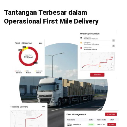
Tahukah Anda, lebih dari sebagian masalah keterlambatan
pengiriman sebenarnya berakar dari ketidaksiapan pada titik
penjemputan awal? Banyak perusahaan menghadapi
kesulitan mengoordinasikan ketersediaan stok dengan
jadwal kedatangan armada logistik secara presisi. Tanpa
sistem yang terintegrasi, manajer sering kali buta terhadap
posisi armada, menyebabkan waktu tunggu yang merugikan
kedua belah pihak.
Tantangan lainnya muncul dari proses administrasi manual
yang masih mendominasi pencatatan serah terima barang.
Penggunaan kertas kerja fisik meningkatkan risiko kesalahan
input data dan memperlambat aliran informasi ke sistem
pusat. Hal ini sering mengakibatkan ketidakcocokan antara