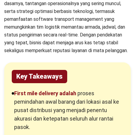
kurangnya visibilitas armada, proses manual
yang tidak efisien, pengemasan yang tidak
standar, serta fluktuasi permintaan yang
sulit terprediksi.
Strategi mengoptimalkan first mile delivery
adalah dengan optimalisasi rute, integrasi
antara WMS dengan sistem transportasi.
Apa Itu First Mile Delivery dan
Mengapa Penting?
First mile delivery merupakan tahap awal logistik ketika
barang berpindah dari lokasi asal menuju pusat distribusi
atau penyedia logistik pihak ketiga. Tahap ini mencakup
penjemputan barang dari pabrik, gudang pemasok, atau toko