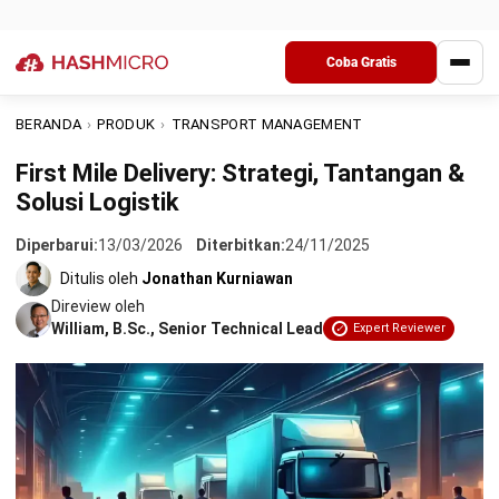
Transportasi
3. Digitalisasi Bukti Pengiriman (Proof of Delivery)
Kesimpulan
First mile delivery yang tidak terkelola dengan baik sering
Pertanyaan Seputar First Mile Delivery
memicu keterlambatan berantai serta lonjakan biaya
operasional. Masalah biasanya muncul sejak barang
meninggalkan gudang pemasok, dan dampaknya langsung
terasa pada ketepatan waktu serta kepuasan pelanggan.
Tekanan pasar yang menuntut pengiriman lebih cepat
membuat tantangan ini semakin kompleks, sehingga bisnis
perlu pendekatan yang lebih terstruktur dalam mengelola
proses awal distribusi.
Oleh karena itu, pemahaman terhadap konsep first mile
delivery menjadi penting. Artikel ini akan mengulas definisi
dasarnya, tantangan operasionalnya yang sering muncul,