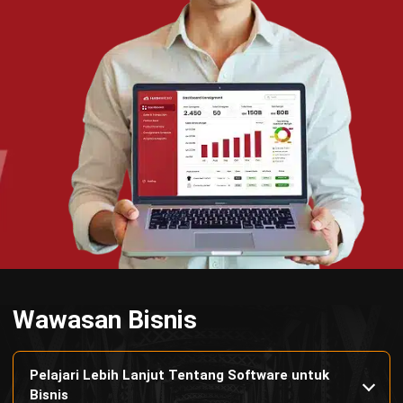
Temukan Software Terbaik untuk Bisnis
TENTANG KAMI
HashMicro
Penyedia solusi ERP dengan rangkaian software
terlengkap untuk berbagai jenis industri, yang dapat
disesuaikan dengan kebutuhan setiap bisnis.
HUBUNGI KAMI
Jalan Balikpapan Raya No. 9 A - C, Daerah Khusus Ibukota
Jakarta 10160
021 5099 6750
+62-812-2284-6776
hello@hashmicro.co.id