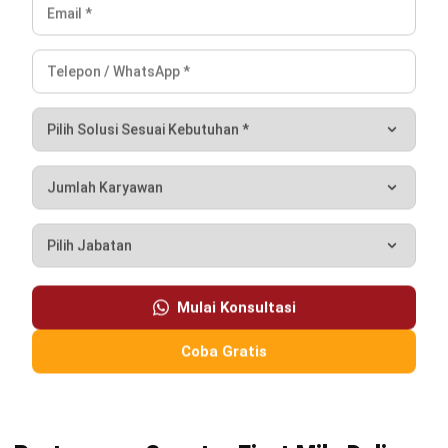
Apa perbedaan first mile dan last mile?
Bagaimana cara mengukur
keberhasilan first mile?
Apakah bisnis kecil perlu sistem first
mile?
Jonathan Kurniawan
Procurement
Jonathan Kurniawan saat ini bekerja sebagai
Procurement Specialist, fokus pada pengelolaan