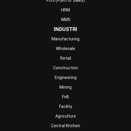
Home
Industri
Produk
Tentang Kami
Hubungi Kami
© BusinessTech by Hashmicro