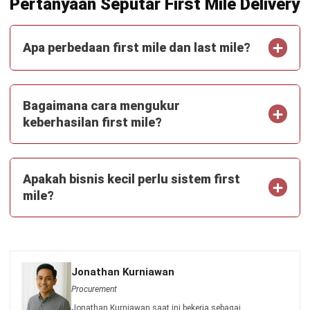
pengadaan barang dan jasa yang mendukung operasi
harian perusahaan. Ia terbiasa menyeimbangkan
kualitas, biaya, dan waktu pengiriman agar setiap
kebutuhan operasional terpenuhi dengan tepat.
Pendekatan sistematis Jonathan memungkinkan proses
procurement yang efisien dan transparan. Dengan
evaluasi pemasok yang konsisten, ia membantu
memastikan rantai pasok berjalan lancar dan
berkelanjutan.
William, B.Sc.
in
Senior Technical Lead
Expert Reviewer
William adalah seorang praktisi dengan gelar Bachelor of
Computer Science dari Nanyang Technological University
Singapore, dengan keahlian mendalam terkait teknologi
informasi dan pengembangan sistem. Pengalaman awal
dalam bidang teknologi menumbuhkan ketertarikannya
terhadap solusi enterprise yang dapat mengintegrasikan
berbagai fungsi bisnis. Selama sepuluh tahun terakhir,