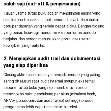
Untuk bisnis dengan stok, stock opname harus selaras
dengan saldo persediaan dan HPP. Untuk aset tetap,
cocokkan asset register dengan GL dan pastikan
penyusutan sudah sampai akhir periode. Cek juga aset
idle/rusak yang berpotensi perlu penyesuaian nilai.
4. Siapkan pre-audit checklist & audit trail
agar laporan siap diperiksa
Sebelum laporan dikunci, siapkan rekonsiliasi bank, aging
AR/AP, daftar accrual-prepaid, aset, persediaan, dan pajak.
Pastikan setiap jurnal material punya lampiran dan approval
internal agar mudah ditelusuri. Setelah final, lock period
untuk mencegah perubahan tanpa kontrol.
Baca juga:
E-Invoice: Pengertian dan Bedanya dengan
Invoice Digital