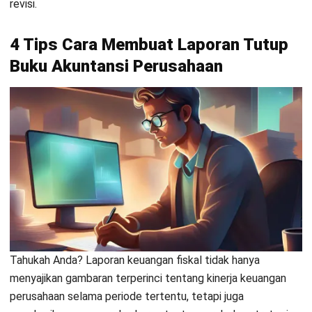
No
Akun Paling
Cara Mengecek s
Kritis
Kas/Bank
Rekonsiliasi bank vs GL harus 100
outstanding transfer tanpa penjel
sudah diposting. Hasil akhirnya h
menyusun arus kas
agar pergerakan
di akhir tahun.
2.
Piutang
Cocokkan saldo AR dengan daftar 
Usaha (AR)
pembayaran customer tidak nyang
retur/discount sudah masuk perio
3.
Utang Usaha
Cocokkan saldo AP dengan daftar v
(AP)
yang sudah diterima tetapi belum d
di Januari.