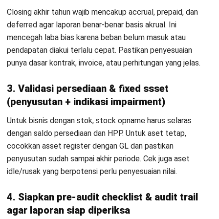
Revenue
penuh di tahun berjalan. Cocokkan
(Pendapatan
Diterima
Dimuka)
8.
Persediaan
Cocokkan saldo persediaan dengan
(jika ada)
Identifikasi barang rusak/slow mov
tercatat.
9.
Aset Tetap
Cocokkan asset register vs GL, pa
& Akumulasi
sampai akhir periode. Pastikan ase
Penyusutan
dikeluarkan dari pembukuan.
10.
Pajak (PPN
Rekonsiliasi PPN masukan-keluaran
& PPh
bercampur dan tidak ada faktur ya
terkait)
rekonsiliasi komersial–fiskal.