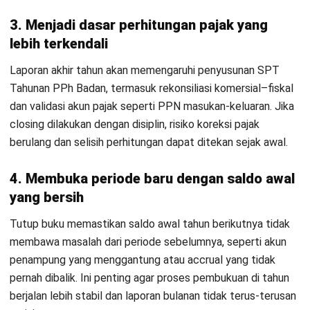
Checklist Akun Wajib “Clean” Sebelum
Tutup Buku Final
Di akhir tahun, masalah closing biasanya bukan karena
transaksi kurang, tetapi karena saldo akun tidak bersih: ada
yang menggantung, tidak bisa ditelusuri, atau belum
direkonsiliasi. Kalau akun-akun material belum “clean”,
laporan keuangan tetap bisa terlihat balance, tetapi rawan
koreksi saat audit dan rekonsiliasi pajak.
Karena itu, finance perlu checklist akun prioritas yang harus
dibereskan sebelum laporan final dikunci. Checklist ini
membantu memastikan angka di laporan punya dasar yang
jelas dan minim revisi.