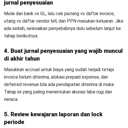
Tahukah Anda?
Laporan keuangan fiskal
tidak hanya
menyajikan gambaran terperinci tentang kinerja keuangan
perusahaan selama periode tertentu, tetapi juga
memberikan wawasan berharga tentang arah dan strategi
keuangan masa depan.
Untuk memudahkan proses penyusunan laporan tutup buku
tahunan, berikut kami sajikan sejumlah tips terkait cara
membuat tutup buku akhir tahun yang baik dan profesional.
1. Kunci cut-off transaksi & rekonsiliasi per-