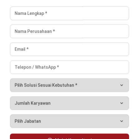
HashMicro berpegang pada standar editorial yang ketat
dan menggunakan sumber utama seperti regulasi
pemerintah, pedoman industri, serta publikasi terpercaya
untuk memastikan konten yang akurat dan relevan.
Pelajari lebih lanjut tentang cara kami menjaga
ketepatan, kelengkapan, dan objektivitas konten dengan
membaca
Panduan Editorial kami
.
Konsultasi
Gratis
dan Dapatkan Solusi
yang Tepat