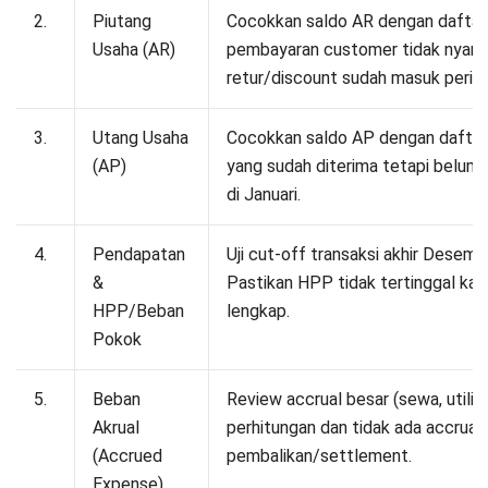
Pertanyaan Seputar Laporan Tutup
Buku
Bagaimana cara menutup akun buku
besar?
Langkah tutup buku bulanan?