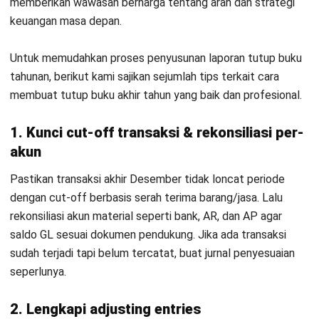
4.
Pendapatan
Uji cut-off transaksi akhir Desemb
&
Pastikan HPP tidak tertinggal ka
HPP/Beban
lengkap.
Pokok
5.
Beban
Review accrual besar (sewa, utilita
Akrual
perhitungan dan tidak ada accrua
(Accrued
pembalikan/settlement.
Expense)
6.
Prepaid
Pastikan amortisasi prepaid sudah 
Expense
benar (tidak semuanya langsung d
(Beban
sewa/asuransi/subscription tahun
Dibayar
Dimuka)
7.
Deferred
Pastikan pendapatan yang periode