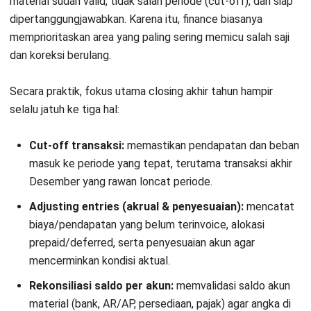
Laporan tutup buku akhir tahun dibuat untuk memastikan
angka di laporan keuangan sudah final, cut-off tepat, jurnal
penyesuaian lengkap, dan saldo akun bisa
dipertanggungjawabkan. Selain sebagai penutup periode,
laporan ini juga menjadi dasar untuk audit, pajak, dan
keputusan bisnis yang berbasis data.
1. Memastikan laba-rugi dan neraca tidak
salah saji (cut-off & penyesuaian)
Tujuan utama tutup buku adalah menghindari angka yang
bias karena transaksi loncat periode, biaya belum diakui,
atau pendapatan yang terlalu cepat diakui. Dengan closing
yang benar, laba-rugi mencerminkan performa periode
berjalan, dan neraca menunjukkan posisi aset serta
kewajiban yang realistis.