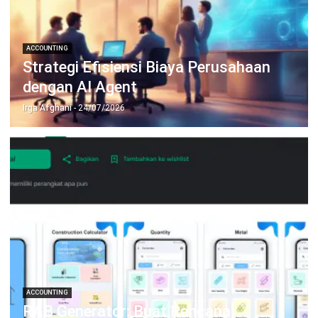
TENTANG KAMI
HashMicro
Penyedia solusi ERP dengan rangkaian software
terlengkap untuk berbagai jenis industri, yang dapat
disesuaikan dengan kebutuhan setiap bisnis.
HUBUNGI KAMI
Jalan Balikpapan Raya No. 9 A - C, Daerah Khusus Ibukota
Jakarta 10160
021 5099 6750
+62-812-2284-6776
hello@hashmicro.co.id
partnership@hashmicro.com