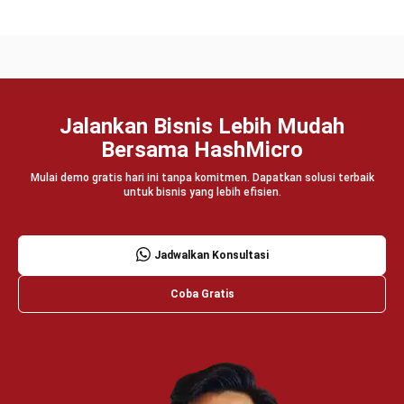
Manufacturing
Wholesale
Retail
Construction
Engineering
Mining
FnB
Facility
Agriculture
Central Kitchen
Home
Industri
Produk
Tentang Kami
Hubungi Kami
© BusinessTech by Hashmicro