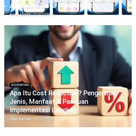
PRODUK
ERP
Inventory
Asset
CRM
Leads
Invoicing
Accounting
Procurement
POS (Point of Sales)
HRM
WMS
INDUSTRI