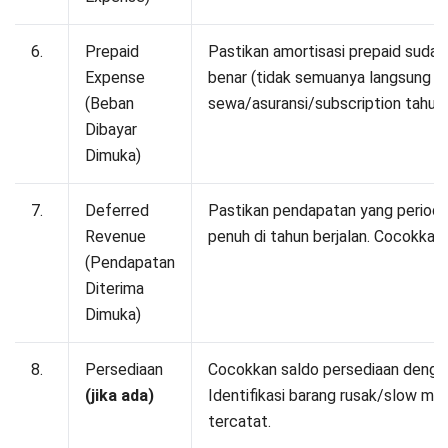
Apa itu pelaporan akhir bulan?
Dewi Sartika
Accounting
Dewi Sartika merupakan profesional di bidang akuntansi
dengan pengalaman lebih dari 10 tahun dalam mengelola
keuangan perusahaan lintas industri. Sejak awal
kariernya sebagai Junior Accountant di sebuah
perusahaan distribusi nasional, Dewi telah menunjukkan
kemampuannya dalam menyusun laporan keuangan,
melakukan rekonsiliasi data, serta mengelola audit
internal. Kariernya terus berkembang hingga menjabat
sebagai Accounting Specialist di perusahaan
multinasional, di mana ia berperan penting dalam
implementasi software akuntansi berbasis ERP serta
memastikan kepatuhan pada regulasi perpajakan
Indonesia.