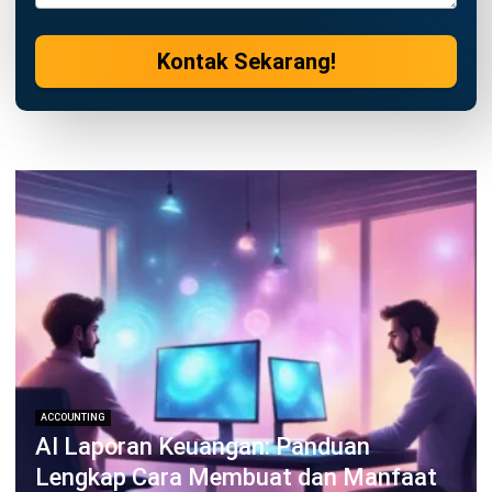
ACCOUNTING
Apa Itu Cost Reduction? Pengertian,
Jenis, Manfaat & Panduan
Implementasi Lengkap
Dewi Sartika
- 03/07/2026
Jalankan Bisnis Lebih Mudah
Bersama HashMicro
Mulai demo gratis hari ini tanpa komitmen. Dapatkan solusi terbaik