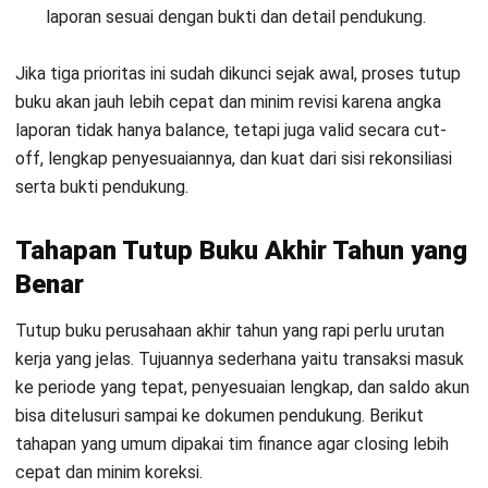
2. Menyiapkan audit trail dan dokumentasi
yang siap diperiksa
Closing akhir tahun biasanya menjadi periode yang paling
sering ditelusuri saat audit internal maupun eksternal.
Laporan tutup buku yang rapi membantu finance
menyiapkan bukti pendukung per akun (misalnya bank,
AR/AP, persediaan, dan aset tetap) sehingga proses
pengecekan lebih cepat dan minim koreksi.
3. Menjadi dasar perhitungan pajak yang
lebih terkendali
Laporan akhir tahun akan memengaruhi
penyusunan SPT
Tahunan PPh Badan
, termasuk rekonsiliasi komersial–fiskal
dan validasi akun pajak seperti PPN masukan-keluaran. Jika
closing dilakukan dengan disiplin, risiko koreksi pajak
berulang dan selisih perhitungan dapat ditekan sejak awal.