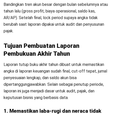
akun
Pastikan transaksi akhir Desember tidak loncat periode
dengan cut-off berbasis serah terima barang/jasa. Lalu
rekonsiliasi akun material seperti bank, AR, dan AP agar
saldo GL sesuai dokumen pendukung. Jika ada transaksi
sudah terjadi tapi belum tercatat, buat jurnal penyesuaian
seperlunya.
2. Lengkapi adjusting entries
Closing akhir tahun wajib mencakup accrual, prepaid, dan
deferred agar laporan benar-benar basis akrual. Ini
mencegah laba bias karena beban belum masuk atau
pendapatan diakui terlalu cepat. Pastikan penyesuaian
punya dasar kontrak, invoice, atau perhitungan yang jelas.
3. Validasi persediaan & fixed ssset
(penyusutan + indikasi impairment)