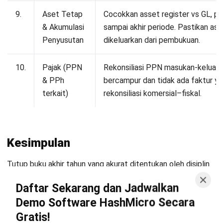
Jennifer Santoso CA, CFA, CPA
Head of Finance and Accounting
Expert Reviewer
Jennifer merupakan seorang profesional akuntansi yang
memiliki gelar Bachelor of Accounting dari President
University dan melanjutkan pendidikan ke jenjang Master
of Accounting dari National University of Singapore.
Pengalaman pendidikan ini membentuk kemampuannya
dalam memahami dan menerapkan prinsip akuntansi
serta manajemen keuangan dalam praktik bisnis.
Pengalaman profesional di bidang keuangan dan
pelaporan mengasah keahliannya dalam analisis
finansial dan penyusunan laporan strategis. Selama
tujuh tahun terakhir, Jennifer mengelola fungsi keuangan
perusahaan di HashMicro, yang memperkuat
kemampuannya dalam optimalisasi proses akuntansi,
pengendalian internal, serta pengambilan keputusan
berbasis data finansial untuk mendukung pertumbuhan
bisnis.