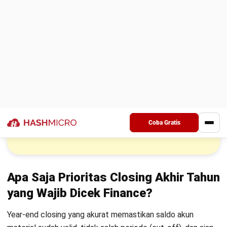
Masukkan accrual untuk biaya yang sudah terjadi tetapi
invoice belum diterima, alokasi prepaid expense, dan
deferred revenue bila ada pendapatan diterima di muka.
Tahap ini yang paling menentukan akurasi laba-rugi dan
neraca.
5. Review kewajaran laporan dan lock
periode
Bandingkan tren akun besar dengan bulan sebelumnya atau
tahun lalu (gross profit, biaya operasional, saldo kas,
AR/AP). Setelah final, lock period supaya angka tidak
berubah saat laporan dipakai untuk audit dan penyusunan
pajak.
Tujuan Pembuatan Laporan
Pembukuan Akhir Tahun