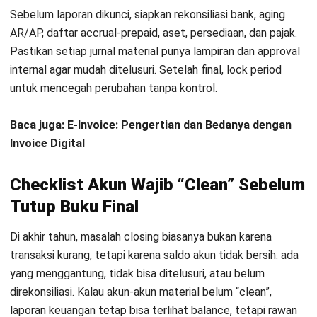
Kesimpulan
Tutup buku akhir tahun yang akurat ditentukan oleh disiplin
pada tiga hal: cut-off transaksi, jurnal penyesuaian, dan
Daftar Sekarang dan Jadwalkan
rekonsiliasi saldo per akun. Jika urutannya benar, laporan
Demo Software HashMicro Secara
keuangan lebih stabil, minim revisi, dan siap dipakai untuk
Gratis!
evaluasi kinerja.
Empat tips yang dibahas membantu finance menjaga
kualitas angka, terutama di area rawan salah saji seperti
accrual, prepaid, deferred revenue, persediaan, aset tetap,
dan pajak. Dengan checklist akun yang clean, setiap saldo
punya dasar dan bukti pendukung yang jelas.
Jika masih ada kendala saat closing, lakukan review akun