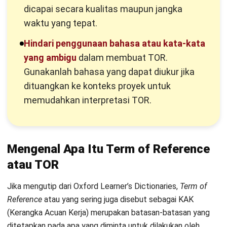
manager
dan seluruh pemangku kepentingan mengetahui
gambaran besar dari proyek yang akan dieksekusi,
sedangkan latar belakang proyek memberikan deskripsi
yang lebih detail seperti untuk apa proyek dibangun atau
manfaatnya bagi masyarakat atau kelangsungan bisnis.
2. Tujuan proyek
Bagian ini berisi tujuan dan target dalam proyek. Target ini
dapat dipecah menjadi target kualitatif dan kuantitatif.
Target kualitatif berupa kualitas yang dituju dari proyek,
misalnya: Pembangunan proyek perumahan Citra Raya
ditujukan untuk menyediakan tempat tinggal bagi warga
Tangerang dan sekitarnya.
Selanjutnya, target kuantitatif adalah angka atau banyaknya