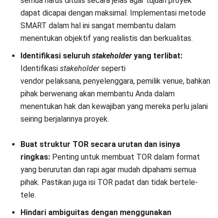
Kesimpulan
TOR atau Kerangka Acuan Kerja adalah fondasi krusial untuk
memastikan semua detail proyek, baik itu anggaran,
kebutuhan material, serta hak dan kewajiban pemangku
kepentingan jelas sejak awal dan relevan digunakan hingga
akhir proyek.
TOR berfungsi sebagai alat komunikasi antar pihak agar
tidak terjadi kesalahpahaman dalam eksekusi proyek. Meski
begitu, penting bagi ke semua
stakeholder
untuk
mengadakan pertemuan bulanan untuk mengecek progres
proyek dan kemungkinan penyimpangan yang ada.
FAQ Seputar
Term of Reference
Apa bedanya TOR dan RAB?