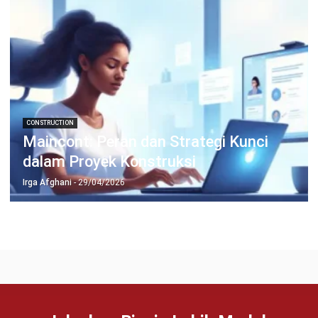
TENTANG KAMI
HashMicro
Penyedia solusi ERP dengan rangkaian software
terlengkap untuk berbagai jenis industri, yang dapat
disesuaikan dengan kebutuhan setiap bisnis.
HUBUNGI KAMI
Jalan Balikpapan Raya No. 9 A - C, Daerah Khusus Ibukota
Jakarta 10160
021 5099 6750
+62-812-2284-6776
hello@hashmicro.co.id
partnership@hashmicro.com