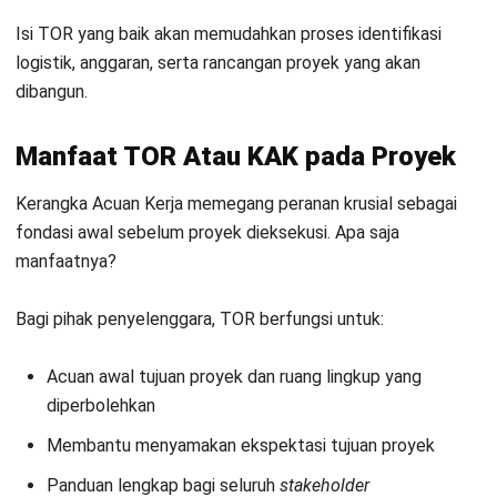
Manfaat TOR di atas merupakan fondasi yang dapat Anda
pakai untuk membuat TOR yang baik. Penting untuk
membuat TOR seefisien mungkin agar Kerangka Acuan Kerja
terasa adil bagi semua pihak dan tetap menjamin
pelaksanaan proyek secara berkualitas.
Dalam membuat TOR, Anda dapat menggunakan metode
SMART (
Specific, Measurable, Achievable, Relevant, and
Time-bound
). Pikirkan bahwa TOR harus mampu mengukur
kebutuhan proyek secara realistis, dapat dicapai sebelum
deadline
yang wajar
, dan juga relevan bagi seluruh pemangku
kepentingan.