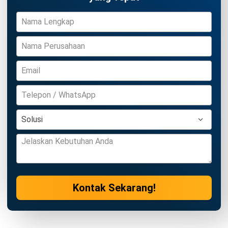
dan Prosesnya
Aulia Kholqiana
- 07/05/2026
CONSTRUCTION
Mengenal Commissioning, Tujuan,
Jenis, dan Prosesnya
Nur Fi'llia Nugrahani
- 31/07/2026