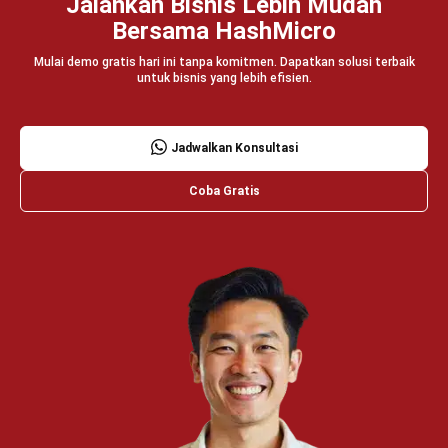
PRODUK
ERP
Inventory
Asset
CRM
Leads
Invoicing
Accounting
Procurement
POS (Point of Sales)
HRM
WMS
INDUSTRI