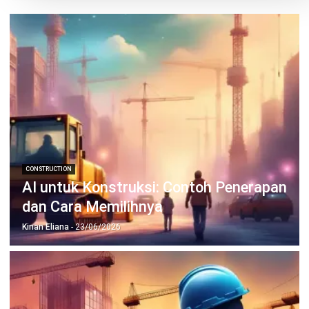
CONSTRUCTION
Memahami Contract Change Order
dalam Proyek Konstruksi
Nur Fi'llia Nugrahani
- 14/04/2026