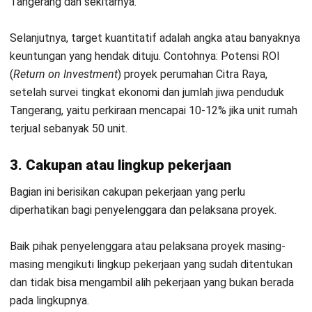
pemasok tepat waktu dan juga menyesuaikan anggaran
yang ada berikut dengan pagu yang sudah ditetapkan tapi
tetap memperhatikan kualitas material.
8. Penutup
Dalam pelaksanaan proyek pastinya kenyataan di lapangan
tidak akan selalu sama persis seperti yang tertulis pada
TOR.
Bagian ini berisi
remarks
bahwa fleksibilitas dalam
kesepakatan seperti kesepakatan kecil untuk
mengantisipasi perubahan dalam alur proyek diperbolehkan
di luar TOR tertulis.
Isi TOR yang baik akan memudahkan proses identifikasi
logistik, anggaran, serta rancangan proyek yang akan