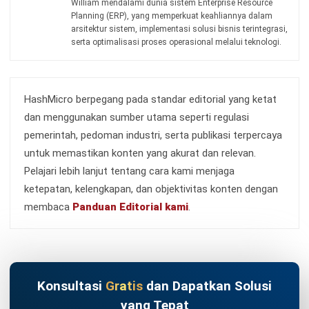
CONSTRUCTION
Mengenal Construction Manager,
Tugas, dan Gajinya
Nur Fi'llia Nugrahani
- 31/07/2026
CONSTRUCTION
Apa Itu Surety Bond? Jenis, Manfaat,