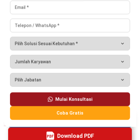
content writing untuk industri manufaktur, konstruksi,
dan retail. Ia secara konsisten mengulas topik terkait
proses operasional bisnis manufaktur, manajemen
omnichannel, manajemen proyek, serta implementasi
teknologi digital untuk proses bisnis.
William, B.Sc.
in
Senior Technical Lead
Expert Reviewer
William adalah seorang praktisi dengan gelar Bachelor of
Computer Science dari Nanyang Technological University
Singapore, dengan keahlian mendalam terkait teknologi
informasi dan pengembangan sistem. Pengalaman awal
dalam bidang teknologi menumbuhkan ketertarikannya
terhadap solusi enterprise yang dapat mengintegrasikan
berbagai fungsi bisnis. Selama sepuluh tahun terakhir,
William mendalami dunia sistem Enterprise Resource
Planning (ERP), yang memperkuat keahliannya dalam
arsitektur sistem, implementasi solusi bisnis terintegrasi,
serta optimalisasi proses operasional melalui teknologi.