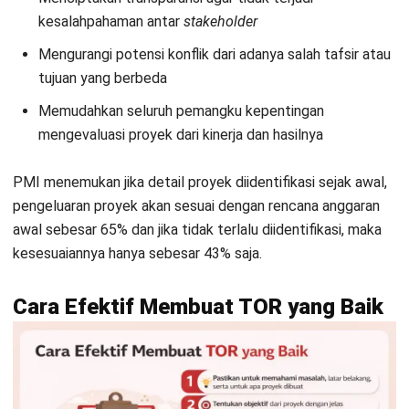
menentukan objektif yang realistis dan berkualitas.
Identifikasi seluruh
stakeholder
yang terlibat:
Identifikasi
stakeholder
seperti
vendor pelaksana, penyelenggara, pemilik venue, bahkan
pihak berwenang akan membantu Anda dalam
menentukan hak dan kewajiban yang mereka perlu jalani
seiring berjalannya proyek.
Buat struktur TOR secara urutan dan isinya
ringkas:
Penting untuk membuat TOR dalam format
yang berurutan dan rapi agar mudah dipahami semua
pihak. Pastikan juga isi TOR padat dan tidak bertele-
tele.
Hindari ambiguitas dengan menggunakan
penjelasan yang terukur:
Agar semua pihak mengerti
kualitas dan
deadline
yang ditentukan, TOR harus dibuat
dengan penjelasan yang dapat diukur.