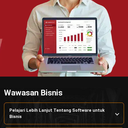
Manufacturing
Wholesale
Retail
Construction
Engineering
Mining
FnB
Facility
Agriculture
Central Kitchen
Home
Industri
Produk
Tentang Kami
Hubungi Kami
© BusinessTech by Hashmicro