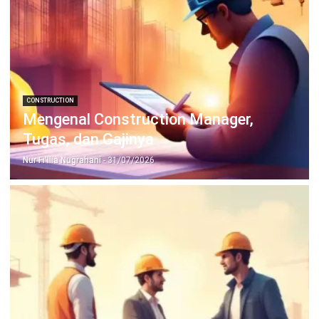
CONSTRUCTION
Maincont: Peran dan Strategi Kunci
dalam Proyek Konstruksi
Irga Afghani
- 29/04/2026
Jalankan Bisnis Lebih Mudah
Bersama HashMicro
Mulai demo gratis hari ini tanpa komitmen. Dapatkan solusi terbaik
untuk bisnis yang lebih efisien.