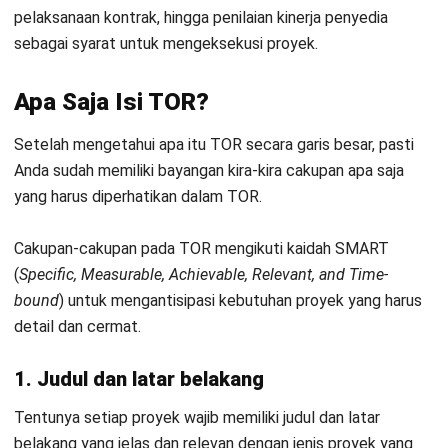
dari
setiap tahapan proyek
yang akan dilakukan.
Tentunya, detail spesifikasi proyek meliputi: Banyaknya
sumber daya yang dibutuhkan, jumlah tenaga kerja yang
diperlukan, target dan deadline proyek, kualitas serta ukuran
yang diperlukan.
5. Jadwal dan
timeline
proyek
Dalam proyek, pastinya sangat penting untuk menentukan
jadwal dan
timeline
secara realistis.
Jadwal dan
timeline
proyek berisi lama pengerjaan proyek,
detail tahapan pekerjaan, serta penanda dimulai dan
berakhirnya proyek.
6. Kualifikasi pelaksana