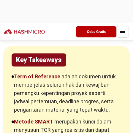
Apa Saja Isi TOR?
Setelah mengetahui apa itu TOR secara garis besar, pasti
Anda sudah memiliki bayangan kira-kira cakupan apa saja
yang harus diperhatikan dalam TOR.
Cakupan-cakupan pada TOR mengikuti kaidah SMART
(
Specific, Measurable, Achievable, Relevant, and Time-
bound
) untuk mengantisipasi kebutuhan proyek yang harus
detail dan cermat.
1. Judul dan latar belakang
Tentunya setiap proyek wajib memiliki judul dan latar
belakang yang jelas dan relevan dengan jenis proyek yang
akan dikerjakan.
Judul TOR yang tepat akan membantu Anda sebagai
project