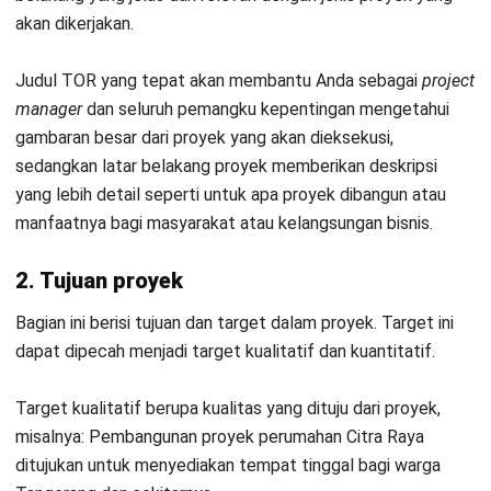
Berisi detail kualifikasi yang diperlukan dari pelaksana agar
sesuai dengan kebutuhan proyek. Misalnya, kualifikasi
proyek pengaspalan jalan raya dengan pembangunan
apartemen tentu berbeda karena ruang kerja dan
spesifikasinya saja sudah jauh beda.
Anda sebagai
project manager
dapat memahami isi
kualifikasi pelaksana yang berupa pengalaman pelaksana
atau kontraktor dalam mengerjakan proyek serupa, jumlah
pekerja yang dimiliki, perkiraan anggaran yang dibutuhkan,
atau kompetensi kontraktor.
7. Keperluan logistik dan anggaran
Kebutuhan logistik dan anggaran proyek sangat bergantung
pada rancang bangun dan kualitas proyek yang dikerjakan.
Bagian ini memastikan agar pengiriman material dari