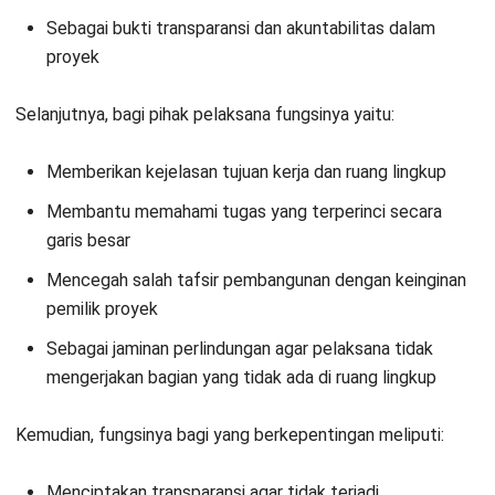
Untuk lebih detailnya, Anda dapat memahami cara-cara
tepat dalam menyusun TOR di bawah:
Pastikan untuk memahami masalah, latar belakang,
serta untuk apa proyek dibuat:
Jika Anda sudah
memahami potensi masalah, latar belakang, dan tujuan
proyek, Anda akan dapat menentukan komponen apa
saja yang harus berada dalam TOR; relevan dengan
faktor-faktor tersebut.
Tentukan objektif dari proyek dengan jelas:
Objektif
seperti penyelesaian pembangunan, pelaporan progres,
dan target maksimal anggaran yang akan diatur lebih
detail dalam
RAB atau Rencana Anggaran Biaya
. Ini
semua harus ditulis secara jelas agar tujuan proyek
dapat dicapai dengan maksimal. Implementasi metode
SMART dalam hal ini sangat membantu dalam