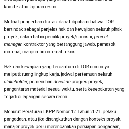
keuntungan yang hendak dituju. Contohnya: Potensi ROI
(
Return on Investment
) proyek perumahan Citra Raya,
setelah survei tingkat ekonomi dan jumlah jiwa penduduk
Tangerang, yaitu perkiraan mencapai 10-12% jika unit rumah
terjual sebanyak 50 unit.
3. Cakupan atau lingkup pekerjaan
Bagian ini berisikan cakupan pekerjaan yang perlu
diperhatikan bagi penyelenggara dan pelaksana proyek.
Baik pihak penyelenggara atau pelaksana proyek masing-
masing mengikuti lingkup pekerjaan yang sudah ditentukan
dan tidak bisa mengambil alih pekerjaan yang bukan berada
pada lingkupnya.
4. Spesifikasi setiap tahap kegiatan
Bagian spesifikasi bisa dibilang merupakan rincian keperluan