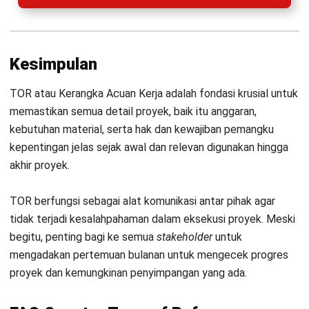
HashMicro berpegang pada standar editorial yang ketat
dan menggunakan sumber utama seperti regulasi
pemerintah, pedoman industri, serta publikasi terpercaya
untuk memastikan konten yang akurat dan relevan.
Pelajari lebih lanjut tentang cara kami menjaga
ketepatan, kelengkapan, dan objektivitas konten dengan
membaca
Panduan Editorial kami
.
Konsultasi
Gratis
dan Dapatkan Solusi
yang Tepat