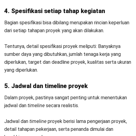
dibangun.
Manfaat TOR Atau KAK pada Proyek
Kerangka Acuan Kerja memegang peranan krusial sebagai
fondasi awal sebelum proyek dieksekusi. Apa saja
manfaatnya?
Bagi pihak penyelenggara, TOR berfungsi untuk:
Acuan awal tujuan proyek dan ruang lingkup yang
diperbolehkan
Membantu menyamakan ekspektasi tujuan proyek
Panduan lengkap bagi seluruh
stakeholder
Sebagai bukti transparansi dan akuntabilitas dalam
proyek