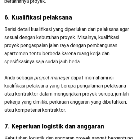
Selanjutnya, bagi pihak pelaksana fungsinya yaitu:
Memberikan kejelasan tujuan kerja dan ruang lingkup
Membantu memahami tugas yang terperinci secara
garis besar
Mencegah salah tafsir pembangunan dengan keinginan
pemilik proyek
Sebagai jaminan perlindungan agar pelaksana tidak
mengerjakan bagian yang tidak ada di ruang lingkup
Kemudian, fungsinya bagi yang berkepentingan meliputi:
Menciptakan transparansi agar tidak terjadi
kesalahpahaman antar
stakeholder
Mengurangi potensi konflik dari adanya salah tafsir atau